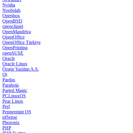
Nvidia
Noobslab
Openbox
OpenBSD
openclipart
OpenMandriva
OpenOffice
OpenOffice Türkiye
OpenPrinting
openSUSE
Oracle
Oracle Linux
Özgür Yazılım A.Ş.
Qt
Pardus
Parabola
Parted Magic
PCLinuxOS
Pear Linux
Perl
Peppermint OS
pfSense
Phoronix
PHP