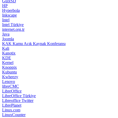
GuixSD
HP
Hyperbola
Inkscape
Intel
Intel Türkiye
internet.org.tr
Java
Joomla
KAK Kamu Açık Kaynak Konferansı
Kali
Kanotix
KDE
Kernel
Knoppix
Kubuntu
Kwheezy
Lenovo
libreCMC
LibreOffice
LibreOffice Türkiye
Libreoffice Twitter
LibrePlanet
Linux.com
LinuxCounter