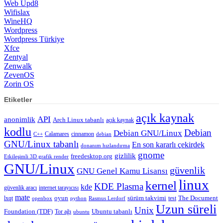
Web Upd8
Wifislax
WineHQ
Wordpress
Wordpress Türkiye
Xfce
Zentyal
Zenwalk
ZevenOS
Zorin OS
Etiketler
açık kaynak
API
anonimlik
Arch Linux tabanlı
açık kaynak
kodlu
Debian
Debian GNU/Linux
Calamares
cinnamon
C++
debian
GNU/Linux tabanlı
En son kararlı çekirdek
donanım hızlandırma
gnome
gizlilik
freedesktop.org
Etkileşimli 3D grafik render
GNU/Linux
güvenlik
GNU Genel Kamu Lisansı
linux
kernel
KDE Plasma
kde
güvenlik aracı
internet tarayıcısı
mate
lxqt
oyun
sürüm takvimi
test
The Document
openbox
python
Rasmus Lerdorf
Uzun süreli
Unix
Ubuntu tabanlı
Foundation (TDF)
Tor ağı
ubuntu