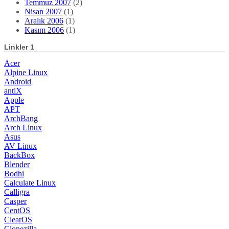
Temmuz 2007
(2)
Nisan 2007
(1)
Aralık 2006
(1)
Kasım 2006
(1)
Linkler 1
Acer
Alpine Linux
Android
antiX
Apple
APT
ArchBang
Arch Linux
Asus
AV Linux
BackBox
Blender
Bodhi
Calculate Linux
Calligra
Casper
CentOS
ClearOS
Clonezilla