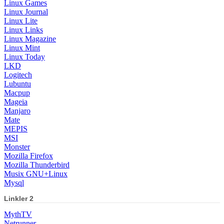
Linux Games
Linux Journal
Linux Lite
Linux Links
Linux Magazine
Linux Mint
Linux Today
LKD
Logitech
Lubuntu
Macpup
Mageia
Manjaro
Mate
MEPIS
MSI
Monster
Mozilla Firefox
Mozilla Thunderbird
Musix GNU+Linux
Mysql
Linkler 2
MythTV
Netrunner