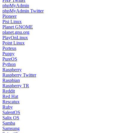
PHP Twitter
phpMyAdmin
phpMyAdmin Twitter
Pioneer
Pisi Linux
Planet GNOME
planet.gnu.org
PlayOnLinux
Point Linux
Porteus
Puppy
PureOS
Python
Raspberry
Raspberry Twitter
Raspbian
Raspberry TR
Reddit
Red Hat
Rescatux
Ruby
SalentOS
Salix OS
Samba
Samsung