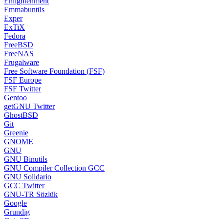
Enlightenment
Emmabuntüs
Exper
ExTiX
Fedora
FreeBSD
FreeNAS
Frugalware
Free Software Foundation (FSF)
FSF Europe
FSF Twitter
Gentoo
getGNU Twitter
GhostBSD
Git
Greenie
GNOME
GNU
GNU Binutils
GNU Compiler Collection GCC
GNU Solidario
GCC Twitter
GNU-TR Sözlük
Google
Grundig