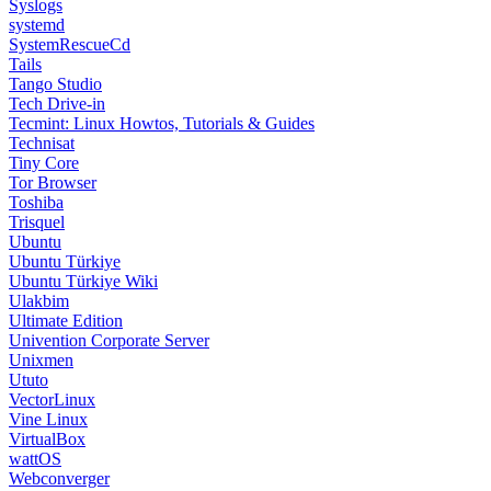
Syslogs
systemd
SystemRescueCd
Tails
Tango Studio
Tech Drive-in
Tecmint: Linux Howtos, Tutorials & Guides
Technisat
Tiny Core
Tor Browser
Toshiba
Trisquel
Ubuntu
Ubuntu Türkiye
Ubuntu Türkiye Wiki
Ulakbim
Ultimate Edition
Univention Corporate Server
Unixmen
Ututo
VectorLinux
Vine Linux
VirtualBox
wattOS
Webconverger