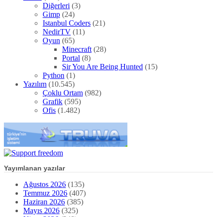
Diğerleri
(3)
Gimp
(24)
Istanbul Coders
(21)
NedirTV
(11)
Oyun
(65)
Minecraft
(28)
Portal
(8)
Sir You Are Being Hunted
(15)
Python
(1)
Yazılım
(10.545)
Çoklu Ortam
(982)
Grafik
(595)
Ofis
(1.482)
Yayımlanan yazılar
Ağustos 2026
(135)
Temmuz 2026
(407)
Haziran 2026
(385)
Mayıs 2026
(325)