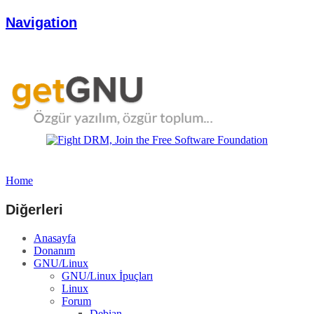
Navigation
Home
Diğerleri
Anasayfa
Donanım
GNU/Linux
GNU/Linux İpuçları
Linux
Forum
Debian