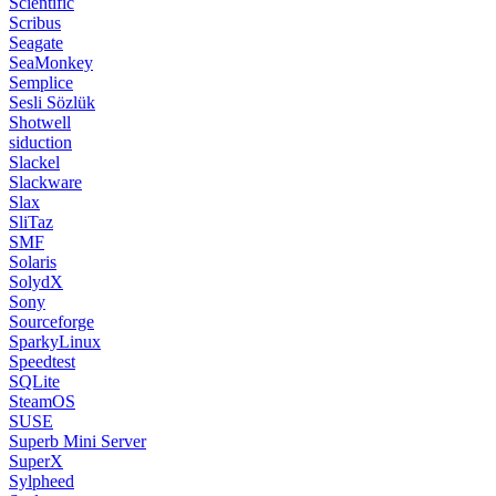
Scientific
Scribus
Seagate
SeaMonkey
Semplice
Sesli Sözlük
Shotwell
siduction
Slackel
Slackware
Slax
SliTaz
SMF
Solaris
SolydX
Sony
Sourceforge
SparkyLinux
Speedtest
SQLite
SteamOS
SUSE
Superb Mini Server
SuperX
Sylpheed