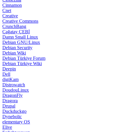
Cinnamon
Cnet
Creative
Creative Commons
CrunchBang
Çağatay ÇEBİ
Damn Small Linux
Debian GNU/Linux
Debian Security
Debian Wiki
Debian Türkiye Forum
Debian Türkiye Wiki
Deepin
Dell
digiKam
Distrowatch
DoudouLinux
DragonFly
Dragora
Drupal
Duckduckgo
Dynebolic
elementary OS
Elive