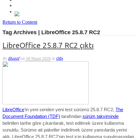
Return to Content
Tag Archives | LibreOffice 25.8.7 RC2
LibreOffice 25.8.7 RC2 çıktı
By
filozof
on
30 Nisan 2026
in
Ofis
LibreOffice
’in
yeni seriden yeni test sürümü 25.8.7 RC2,
The
Document Foundation (TDF)
tarafından
sürüm takviminde
belirtilen tarihe göre çıkarılarak, test edilmek üzere kullanıma
sunuldu. Sürüme ait paketler indirilmek üzere yansılarda yerini
aldı. LibreOffice 25.8.7 RC2’nin test için kullanıma sunulmasından