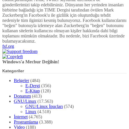
gönderilerimizi takip edebilirsiniz. Dünyanın her yerinden insanları
birbirine bağladığı için TIME Dergisi tarafından övülen Mark
Zuckerberg'in Facebook'u ile gizlilik için oluşturduğu tehdit
nedeniyle tüm ilgimizi kesmiş bulunuyoruz. Facebook kullanıcılarını
"beğen" butonuyla izlemeye alan Zuckerberg'in "beğen" butonunu
kullanan sitelerin kullanıcısı olmayan kişiler hakkında dahi bilgi
toplaması mümkün olmaktadır. Bu nedenle, bizi Facebook üzerinde
bulamayacaksınız.
fsf.org
Windows'a Mecbur Değilsin!
Kategoriler
Belgeler
(484)
E-Dergi
(356)
E-Kitap
(128)
Donanım
(413)
GNU/Linux
(17.563)
GNU/Linux İpuçları
(574)
Linux
(4.518)
İnternet
(4.765)
Programlama
(3.388)
Video
(188)