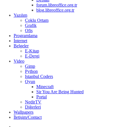
forum.libreoffice.org.tr
blog.libreoffice.org.tr
Yazılım
Çoklu Ortam
Grafik
Ofis
Programlama
İnternet
Belgeler
E-Kitap
E-Dergi
Video
Gimp
Python
Istanbul Coders
Oyun
Minecraft
Sir You Are Being Hunted
Portal
NedirTV
Diğerleri
Wallpapers
İletişim/Contact