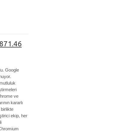
871.46
du.
Google
nuyor.
 mutluluk
ştirmeleri
k Chrome ve
rının kararlı
irlikte
tirici ekip, her
i
Chromium