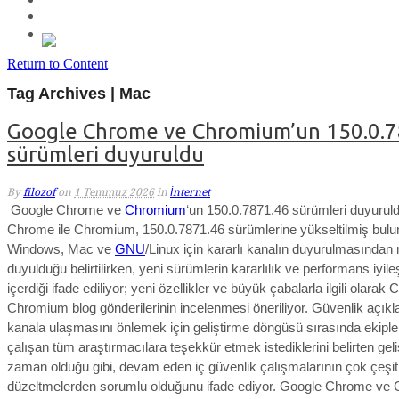
Return to Content
Tag Archives | Mac
Google Chrome ve Chromium’un 150.0.7
sürümleri duyuruldu
By
filozof
on
1 Temmuz 2026
in
İnternet
Google Chrome ve
Chromium
‘un 150.0.7871.46 sürümleri duyurul
Chrome ile Chromium, 150.0.7871.46 sürümlerine yükseltilmiş bulu
Windows
, Mac ve
GNU
/Linux için kararlı kanalın duyurulmasından
duyulduğu belirtilirken,
yeni sürümlerin kararlılık ve performans iyile
içerdiği ifade ediliyor; yeni özellikler ve büyük çabalarla ilgili olara
Chromium blog gönderilerinin incelenmesi öneriliyor.
Güvenlik açıkla
kanala ulaşmasını önlemek için geliştirme döngüsü sırasında ekiple b
çalışan tüm araştırmacılara teşekkür etmek istediklerini belirten geliş
zaman olduğu gibi, devam eden iç güvenlik çalışmalarının çok çeşitl
düzeltmelerden sorumlu olduğunu ifade ediyor.
Google Chrome ve 