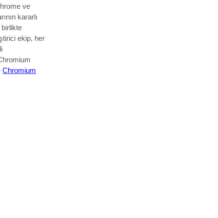
k Chrome ve
rının kararlı
irlikte
tirici ekip, her
i
Chromium
e
Chromium