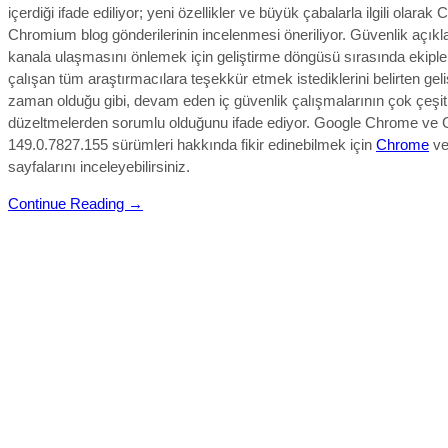
içerdiği ifade ediliyor; yeni özellikler ve büyük çabalarla ilgili olara
Chromium blog gönderilerinin incelenmesi öneriliyor.
Güvenlik açıkla
kanala ulaşmasını önlemek için geliştirme döngüsü sırasında ekiple b
çalışan tüm araştırmacılara teşekkür etmek istediklerini belirten geliş
zaman olduğu gibi, devam eden iç güvenlik çalışmalarının çok çeşitl
düzeltmelerden sorumlu olduğunu ifade ediyor.
Google Chrome ve 
149.0.7827.155 sürümleri hakkında fikir edinebilmek için
Chrome
v
sayfalarını inceleyebilirsiniz.
Continue Reading →