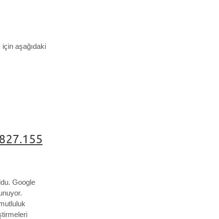
için aşağıdaki
7827.155
ldu.
Google
unuyor.
 mutluluk
ştirmeleri