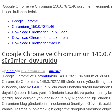
Google Chrome ve Chromium 150.0.7871.46 sürümlerini edinmek i
linkleri kullanabilirsiniz.
Google Chrome
Chromium_150.0.7871.46
Download Chrome for Linux – deb
Download Chrome for Linux – rpm
Download Chrome for macOS
Google Chrome ve Chromium’un 149.0.
sürümleri duyuruldu
By
filozof
on
25 Haziran 2026
in
İnternet
Google Chrome ve
Chromium
‘un 149.0.7827.196 sürümleri duyuru
Chrome ile Chromium, 149.0.7827.196 sürümlerine yükseltilmiş bul
Windows
, Mac ve
GNU
/Linux için kararlı kanalın duyurulmasından
duyulduğu belirtilirken,
yeni sürümlerin kararlılık ve performans iyile
içerdiği ifade ediliyor; yeni özellikler ve büyük çabalarla ilgili olara
Chromium blog gönderilerinin incelenmesi öneriliyor.
Güvenlik açıkla
kanala ulaşmasını önlemek için geliştirme döngüsü sırasında ekiple b