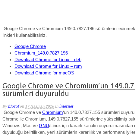
Google Chrome ve Chromium 149.0.7827.196 sürümlerini edinmek 
linkleri kullanabilirsiniz.
Google Chrome
Chromium_149.0.7827.196
Download Chrome for Linux – deb
Download Chrome for Linux – rpm
Download Chrome for macOS
Google Chrome ve Chromium’un 149.0.
sürümleri duyuruldu
By
filozof
on
17 Haziran 2026
in
İnternet
Google Chrome ve
Chromium
‘un 149.0.7827.155 sürümleri duyuru
Chrome ile Chromium, 149.0.7827.155 sürümlerine yükseltilmiş bul
Windows
, Mac ve
GNU
/Linux için kararlı kanalın duyurulmasından
duyulduğu belirtilirken,
yeni sürümlerin kararlılık ve performans iyile