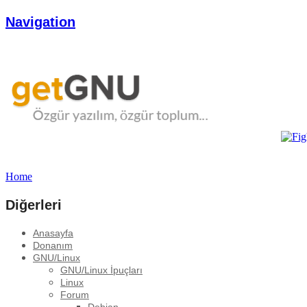
Navigation
Home
Diğerleri
Anasayfa
Donanım
GNU/Linux
GNU/Linux İpuçları
Linux
Forum