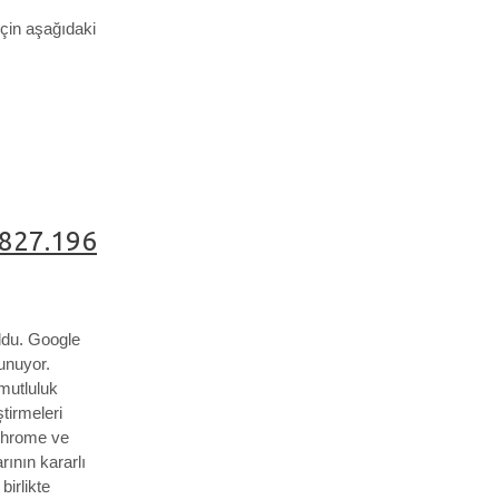
çin aşağıdaki
7827.196
ldu.
Google
unuyor.
 mutluluk
ştirmeleri
k Chrome ve
rının kararlı
irlikte