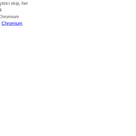
tirici ekip, her
i
Chromium
e
Chromium