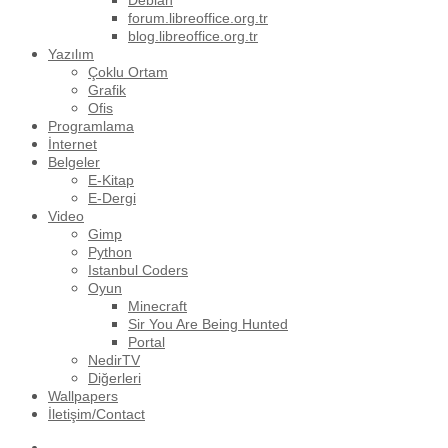
Debian
forum.libreoffice.org.tr
blog.libreoffice.org.tr
Yazılım
Çoklu Ortam
Grafik
Ofis
Programlama
İnternet
Belgeler
E-Kitap
E-Dergi
Video
Gimp
Python
Istanbul Coders
Oyun
Minecraft
Sir You Are Being Hunted
Portal
NedirTV
Diğerleri
Wallpapers
İletişim/Contact