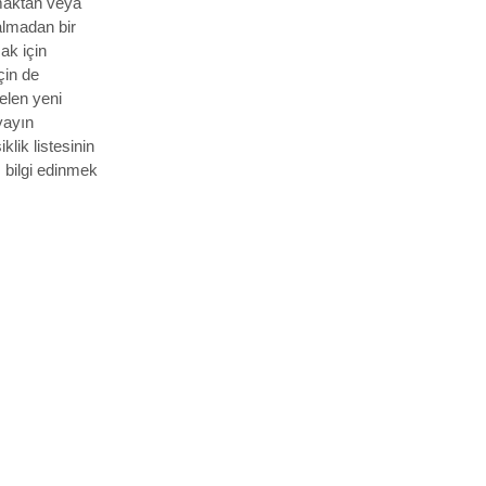
smaktan veya
almadan bir
ak için
in de
elen yeni
yayın
lik listesinin
ı bilgi edinmek