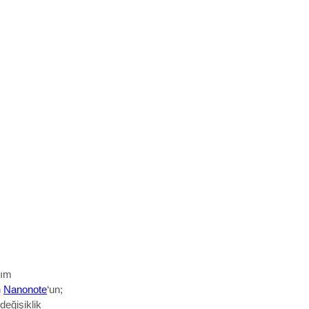
lım
n
Nanonote
‘un;
eğişiklik