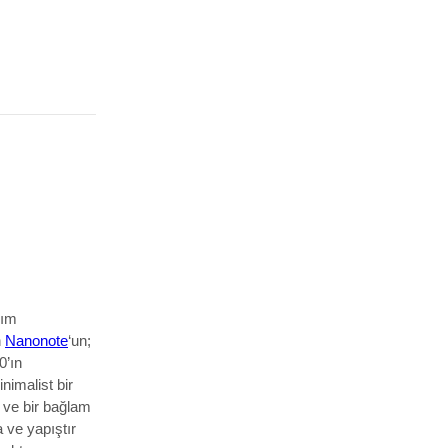
lım
n
Nanonote
‘un;
0’ın
imalist bir
 ve bir bağlam
 ve yapıştır