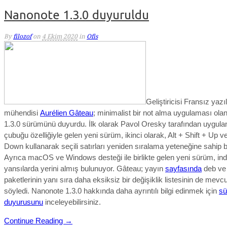
Nanonote 1.3.0 duyuruldu
By
filozof
on
4 Ekim 2020
in
Ofis
Geliştiricisi Fransız yazı
mühendisi
Aurélien Gâteau
; minimalist bir not alma uygulaması ola
1.3.0 sürümünü duyurdu. İlk olarak Pavol Oresky tarafından uygula
çubuğu özelliğiyle gelen yeni sürüm, ikinci olarak, Alt + Shift + Up ve
Down kullanarak seçili satırları yeniden sıralama yeteneğine sahip 
Ayrıca macOS ve Windows desteği ile birlikte gelen yeni sürüm, ind
yansılarda yerini almış bulunuyor. Gâteau; yayın
sayfasında
deb ve
paketlerinin yanı sıra daha eksiksiz bir değişiklik listesinin de mevc
söyledi. Nanonote 1.3.0
hakkında daha ayrıntılı bilgi edinmek için
s
duyurusunu
inceleyebilirsiniz.
Continue Reading →