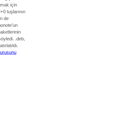
mak için
l+0 tuşlarının
in de
nonote’un
ketlerinin
öyledi. .d
eb,
ırlatıldı.
urusunu