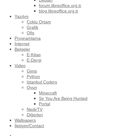
Debian
forum.libreoffice.org.tr
blog.libreoffice.org.tr
Yazılım
Çoklu Ortam
Grafik
Ofis
Programlama
İnternet
Belgeler
E-Kitap
E-Dergi
Video
Gimp
Python
Istanbul Coders
Oyun
Minecraft
Sir You Are Being Hunted
Portal
NedirTV
Diğerleri
Wallpapers
İletişim/Contact