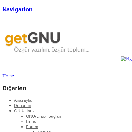
Navigation
Home
Diğerleri
Anasayfa
Donanım
GNU/Linux
GNU/Linux İpuçları
Linux
Forum