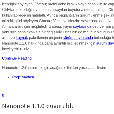
içerdiğini söyleyen Gâteau; metni daha büyük veya daha küçük yap
Ctrl+fare tekerleğini ve fontu varsayılan boyutuna sıfırlamak için Ctr
kullanılabileceğini hatırlattı. Ayrıca bağlantıların görüntülenme şeklin
düzeltildiğini söyleyen Gâteau; Vinzenz Vietzke sayesinde artık Na
Almanca bildiğini müjdeledi. Gâteau; yayın
sayfasında
deb ve rpm pa
yanı sıra daha eksiksiz bir değişiklik listesinin de mevcut olduğunu s
.rpm ve
kaynak
paketlerinin projenin
sürüm sayfasında
bulunduğu hat
Nanonote 1.2.0
hakkında daha ayrıntılı bilgi edinmek için
sürüm duy
inceleyebilirsiniz.
Continue Reading →
Nanonote 1.2.0 edinmek için aşağıdaki linkten yararlanabilirsiniz.
Proje sayfası
0
Nanonote 1.1.0 duyuruldu