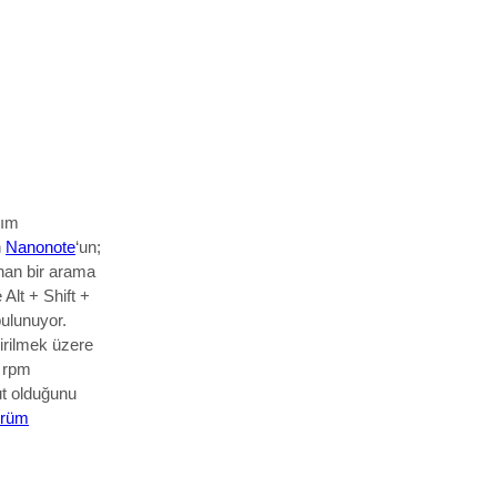
lım
n
Nanonote
‘un;
nan bir arama
 Alt + Shift +
bulunuyor.
irilmek üzere
 rpm
ut olduğunu
ürüm