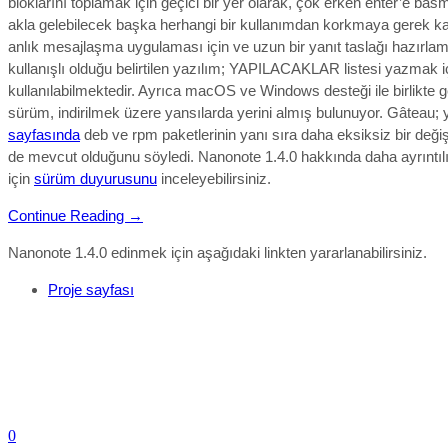
bloklarını toplamak için geçici bir yer olarak, çok erken enter’e ba
akla gelebilecek başka herhangi bir kullanımdan korkmaya gerek k
anlık mesajlaşma uygulaması için ve uzun bir yanıt taslağı hazırlam
kullanışlı olduğu belirtilen yazılım;
YAPILACAKLAR listesi yazmak iç
kullanılabi
lmektedir. Ayrıca macOS ve Windows desteği ile birlikte g
sürüm, indirilmek üzere yansılarda yerini almış bulunuyor. Gâteau; 
sayfasında
deb ve rpm paketlerinin yanı sıra daha eksiksiz bir değişik
de mevcut olduğunu söyledi. Nanonote 1.4.0
hakkında daha ayrıntıl
için
sürüm duyurusunu
inceleyebilirsiniz.
Continue Reading →
Nanonote 1.4.0 edinmek için aşağıdaki linkten yararlanabilirsiniz.
Proje sayfası
0