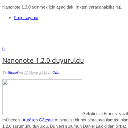
Nanonote 1.3.0 edinmek için aşağıdaki linkten yararlanabilirsiniz.
Proje sayfası
0
Nanonote 1.2.0 duyuruldu
By
filozof
on
12 Mayıs 2019
in
Ofis
Geliştiricisi Fransız yazı
mühendisi
Aurélien Gâteau
; minimalist bir not alma uygulaması ola
1.2.0 sürümünü duyurdu. Bu yeni sürümün Daniel Laidig’den birkaç d