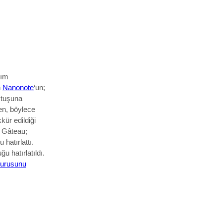
lım
n
Nanonote
‘un;
 tuşuna
ken, böylece
kkür edildiği
n Gâteau;
hatırlattı.
u hatırlatıldı.
urusunu