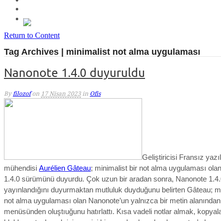
Return to Content
Tag Archives | minimalist not alma uygulaması
Nanonote 1.4.0 duyuruldu
By
filozof
on
17 Nisan 2023
in
Ofis
Geliştiricisi Fransız yazı
mühendisi
Aurélien Gâteau
; minimalist bir not alma uygulaması ola
1.4.0 sürümünü duyurdu. Çok uzun bir aradan sonra, Nanonote 1.4.
yayınlandığını duyurmaktan mutluluk duyduğunu belirten Gâteau; min
not alma uygulaması olan Nanonote’un yalnızca bir metin alanından
menüsünden oluştıuğunu hatırlattı.
Kısa vadeli notlar almak, kopyala