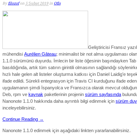
By
filozof
on
5 Şubat 2019
in
Ofis
Geliştiricisi Fransız yazı
mühendisi
Aurélien Gâteau
; minimalist bir not alma uygulaması ola
1.1.0 sürümünü duyurdu. İmlecin bir liste öğesinin başındayken Tab
basıldığında, artık tüm satırın girintili olmasının sağlandığı söylenir
hızlı hale gelen alt listeler oluşturma katkısı için Daniel Laidig’e teşe
ifade edildi. Sürekli entegrasyon için Travis CI kurduğunu ifade ede
u
ygulamanın şimdi İspanyolca ve Fransızca olarak mevcut olduğunu 
Deb, rpm ve
kaynak
paketlerinin projenin
sürüm sayfasında
bulunduğ
Nanonote 1.1.0
hakkında daha ayrıntılı bilgi edinmek için
sürüm duy
inceleyebilirsiniz.
Continue Reading →
Nanonote 1.1.0 edinmek için aşağıdaki linkten yararlanabilirsiniz.