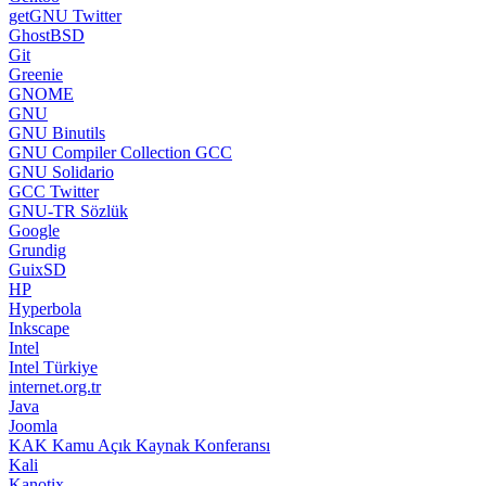
getGNU Twitter
GhostBSD
Git
Greenie
GNOME
GNU
GNU Binutils
GNU Compiler Collection GCC
GNU Solidario
GCC Twitter
GNU-TR Sözlük
Google
Grundig
GuixSD
HP
Hyperbola
Inkscape
Intel
Intel Türkiye
internet.org.tr
Java
Joomla
KAK Kamu Açık Kaynak Konferansı
Kali
Kanotix