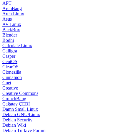
APT
ArchBang
Arch Linux
Asus
AV Linux
BackBox
Blender
Bodhi
Calculate Linux
Calligra
Casper
CentOS
ClearOS
Clonezilla
Cinnamon
Cnet
Creative
Creative Commons
CrunchBang
Çağatay ÇEBİ
Damn Small Linux
Debian GNU/Linux
Debian Security
Debian Wiki
Debian Türkiye Forum