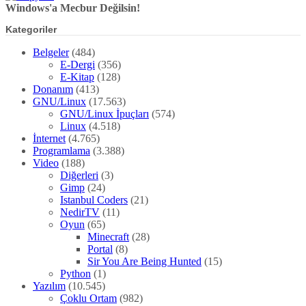
Windows'a Mecbur Değilsin!
Kategoriler
Belgeler
(484)
E-Dergi
(356)
E-Kitap
(128)
Donanım
(413)
GNU/Linux
(17.563)
GNU/Linux İpuçları
(574)
Linux
(4.518)
İnternet
(4.765)
Programlama
(3.388)
Video
(188)
Diğerleri
(3)
Gimp
(24)
Istanbul Coders
(21)
NedirTV
(11)
Oyun
(65)
Minecraft
(28)
Portal
(8)
Sir You Are Being Hunted
(15)
Python
(1)
Yazılım
(10.545)
Çoklu Ortam
(982)