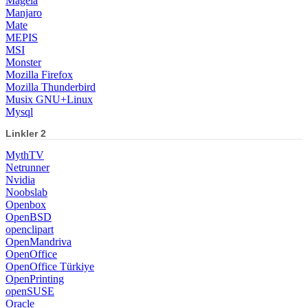
Mageia
Manjaro
Mate
MEPIS
MSI
Monster
Mozilla Firefox
Mozilla Thunderbird
Musix GNU+Linux
Mysql
Linkler 2
MythTV
Netrunner
Nvidia
Noobslab
Openbox
OpenBSD
openclipart
OpenMandriva
OpenOffice
OpenOffice Türkiye
OpenPrinting
openSUSE
Oracle