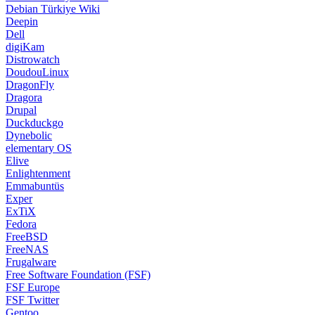
Debian Türkiye Wiki
Deepin
Dell
digiKam
Distrowatch
DoudouLinux
DragonFly
Dragora
Drupal
Duckduckgo
Dynebolic
elementary OS
Elive
Enlightenment
Emmabuntüs
Exper
ExTiX
Fedora
FreeBSD
FreeNAS
Frugalware
Free Software Foundation (FSF)
FSF Europe
FSF Twitter
Gentoo