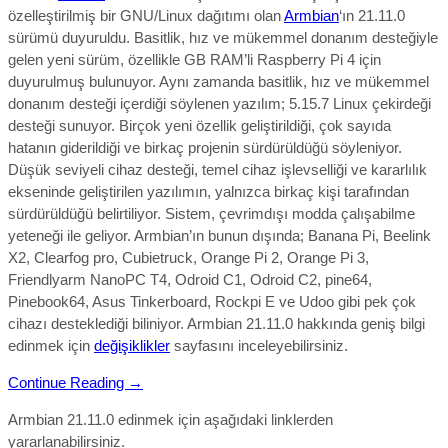
özelleştirilmiş bir GNU/Linux dağıtımı olan
Armbian
‘ın 21.11.0
sürümü duyuruldu. Basitlik, hız ve mükemmel donanım desteğiyle
gelen yeni sürüm, özellikle
GB RAM’li
Raspberry Pi 4 için
duyurulmuş bulunuyor. Aynı zamanda
basitlik, hız ve mükemmel
donanım desteği
içerdiği söylenen yazılım;
5.15.7 Linux çekirdeği
desteği sunuyor.
Birçok yeni özellik geliştirildiği, çok sayıda
hatanın giderildiği ve birkaç projenin sürdürüldüğü söyleniyor.
Düşük seviyeli cihaz desteği, temel cihaz işlevselliği ve kararlılık
ekseninde geliştirilen yazılımın, yalnızca birkaç kişi tarafından
sürdürüldüğü belirtiliyor. Sistem, çevrimdışı modda çalışabilme
yeteneği ile geliyor. Armbian’ın bunun dışında; Banana Pi, Beelink
X2, Clearfog pro, Cubietruck, Orange Pi 2, Orange Pi 3,
Friendlyarm NanoPC T4, Odroid C1, Odroid C2, pine64,
Pinebook64, Asus Tinkerboard, Rockpi E ve Udoo gibi pek çok
cihazı desteklediği biliniyor. Armbian 21.11.0
hakkında geniş bilgi
edinmek için
değişiklikler
sayfasını inceleyebilirsiniz.
Continue Reading →
Armbian 21.11.0 edinmek için aşağıdaki linklerden
yararlanabilirsiniz.