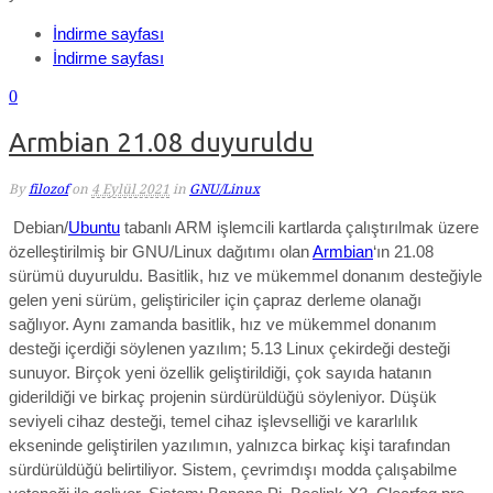
İndirme sayfası
İndirme sayfası
0
Armbian 21.08 duyuruldu
By
filozof
on
4 Eylül 2021
in
GNU/Linux
Debian/
Ubuntu
tabanlı ARM işlemcili kartlarda çalıştırılmak üzere
özelleştirilmiş bir GNU/Linux dağıtımı olan
Armbian
‘ın 21.08
sürümü duyuruldu. Basitlik, hız ve mükemmel donanım desteğiyle
gelen yeni sürüm, geliştiriciler için çapraz derleme olanağı
sağlıyor. Aynı zamanda
basitlik, hız ve mükemmel donanım
desteği
içerdiği söylenen yazılım;
5.13 Linux çekirdeği desteği
sunuyor.
Birçok yeni özellik geliştirildiği, çok sayıda hatanın
giderildiği ve birkaç projenin sürdürüldüğü söyleniyor. Düşük
seviyeli cihaz desteği, temel cihaz işlevselliği ve kararlılık
ekseninde geliştirilen yazılımın, yalnızca birkaç kişi tarafından
sürdürüldüğü belirtiliyor. Sistem, çevrimdışı modda çalışabilme