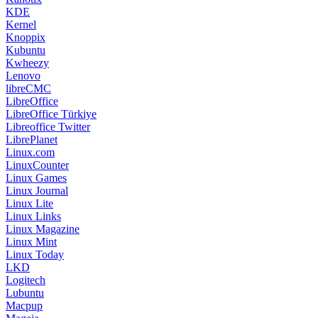
KDE
Kernel
Knoppix
Kubuntu
Kwheezy
Lenovo
libreCMC
LibreOffice
LibreOffice Türkiye
Libreoffice Twitter
LibrePlanet
Linux.com
LinuxCounter
Linux Games
Linux Journal
Linux Lite
Linux Links
Linux Magazine
Linux Mint
Linux Today
LKD
Logitech
Lubuntu
Macpup