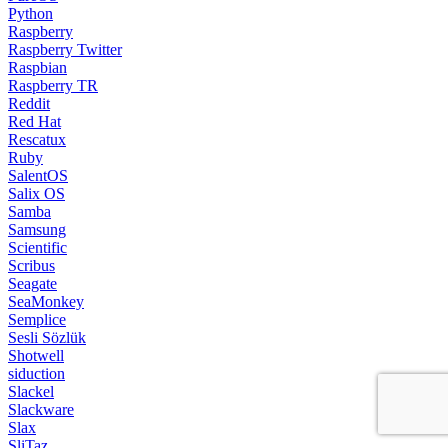
Python
Raspberry
Raspberry Twitter
Raspbian
Raspberry TR
Reddit
Red Hat
Rescatux
Ruby
SalentOS
Salix OS
Samba
Samsung
Scientific
Scribus
Seagate
SeaMonkey
Semplice
Sesli Sözlük
Shotwell
siduction
Slackel
Slackware
Slax
SliTaz