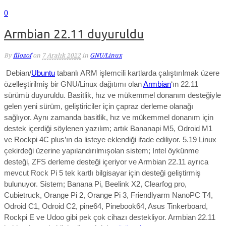
0
Armbian 22.11 duyuruldu
By
filozof
on
7 Aralık 2022
in
GNU/Linux
Debian/
Ubuntu
tabanlı ARM işlemcili kartlarda çalıştırılmak üzere
özelleştirilmiş bir GNU/Linux dağıtımı olan
Armbian
‘ın 22.11
sürümü duyuruldu. Basitlik, hız ve mükemmel donanım desteğiyle
gelen yeni sürüm, geliştiriciler için çapraz derleme olanağı
sağlıyor. Aynı zamanda
basitlik, hız ve mükemmel donanım için
destek
içerdiği söylenen yazılım; artık
Bananapi M5, Odroid M1
ve Rockpi 4C plus’ın da listeye eklendiği ifade ediliyor. 5.19
Linux
çekirdeği
üzerine yapılandırılmışolan sistem;
Intel öykünme
desteği, ZFS derleme desteği içeriyor ve Armbian 22.11 ayrıca
mevcut Rock Pi 5 tek kartlı bilgisayar için desteği geliştirmiş
bulunuyor. Sistem; Banana Pi, Beelink X2, Clearfog pro,
Cubietruck, Orange Pi 2, Orange Pi 3, Friendlyarm NanoPC T4,
Odroid C1, Odroid C2, pine64, Pinebook64, Asus Tinkerboard,
Rockpi E ve Udoo gibi pek çok cihazı destekliyor. Armbian 22.11