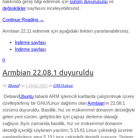
hakkında geniş bilgi edinmek için
sürüm duyurusunu
ve
değişiklikler
sayfasını inceleyebilirsiniz.
Continue Reading →
Armbian 22.11 edinmek için aşağıdaki linkten yararlanabilirsiniz.
İndirme sayfası
İndirme sayfası
0
Armbian 22.08.1 duyuruldu
By
filozof
on
1 Eylül 2022
in
GNU/Linux
Debian/
Ubuntu
tabanlı ARM işlemcili kartlarda çalıştırılmak üzere
özelleştirilmiş bir GNU/Linux dağıtımı olan
Armbian
‘ın 22.08.1
sürümü duyuruldu. Basitlik, hız ve mükemmel donanım desteğiyle
gelen yeni sürüm, geliştiriciler için çapraz derleme olanağı
sağlıyor. Aynı zamanda
basitlik, hız ve mükemmel donanım
desteği
içerdiği söylenen yazılım; 5.15.61
Linux çekirdeği
üzerine
yapılandırılmış ama
5.19 Linux çekirdeği desteği sunuyor.
Sistem;