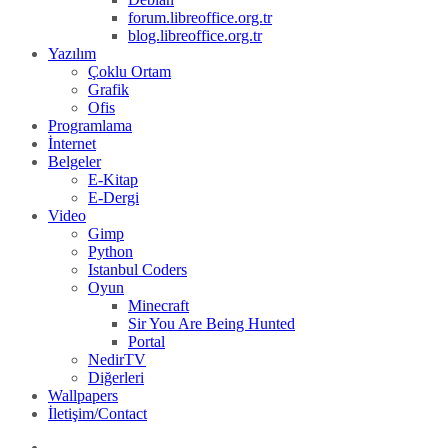
forum.libreoffice.org.tr
blog.libreoffice.org.tr
Yazılım
Çoklu Ortam
Grafik
Ofis
Programlama
İnternet
Belgeler
E-Kitap
E-Dergi
Video
Gimp
Python
Istanbul Coders
Oyun
Minecraft
Sir You Are Being Hunted
Portal
NedirTV
Diğerleri
Wallpapers
İletişim/Contact