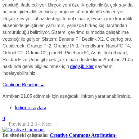
yapıldığı ifade ediliyor. Birçok yeni özellik geliştirildiği, çok sayıda
hatanın giderildiği ve birkaç projenin sürdürüldüğü söyleniyor.
Düşük seviyeli cihaz desteği, temel cihaz işlevselliği ve kararlılık
ekseninde geliştirilen yazılımın, yalnızca birkaç kişi tarafından
sürdürüldüğü belirtiliyor. Sistem, çevrimdışı modda çalışabilme
yeteneği ile geliyor. Sistem; Banana Pi, Beelink X2, Clearfog pro,
Cubietruck, Orange Pi 2, Orange Pi 3, Friendlyarm NanoPC T4,
Odroid C1, Odroid C2, pine64, Pinebook64, Asus Tinkerboard,
Rockpi E ve Udoo gibi pek çok cihazı destekliyor. Armbian 21.05
hakkında geniş bilgi edinmek için
değişiklikler
sayfasını
inceleyebilirsiniz.
Continue Reading →
Armbian 21.05 edinmek için aşağıdaki linkten yararlanabilirsiniz.
İndirme sayfası
0
← Previous
1
2
3
4
Next →
Bu sitedeki çalışmalar
Creative Commons Attribution-