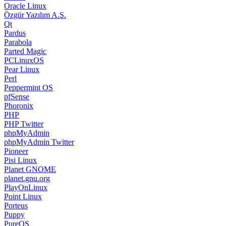
Oracle Linux
Özgür Yazılım A.Ş.
Qt
Pardus
Parabola
Parted Magic
PCLinuxOS
Pear Linux
Perl
Peppermint OS
pfSense
Phoronix
PHP
PHP Twitter
phpMyAdmin
phpMyAdmin Twitter
Pioneer
Pisi Linux
Planet GNOME
planet.gnu.org
PlayOnLinux
Point Linux
Porteus
Puppy
PureOS