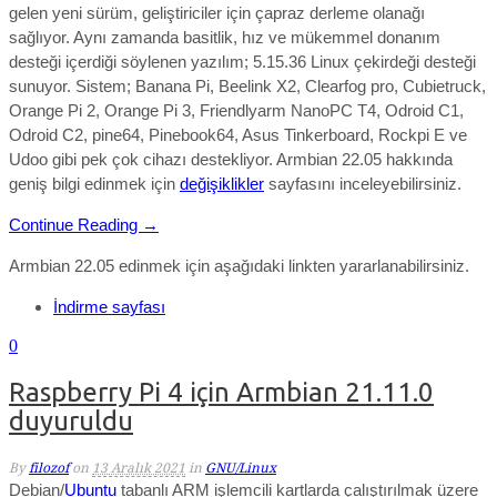
gelen yeni sürüm, geliştiriciler için çapraz derleme olanağı
sağlıyor. Aynı zamanda
basitlik, hız ve mükemmel donanım
desteği
içerdiği söylenen yazılım;
5.15.36
Linux çekirdeği desteği
sunuyor.
Sistem; Banana Pi, Beelink X2, Clearfog pro, Cubietruck,
Orange Pi 2, Orange Pi 3, Friendlyarm NanoPC T4, Odroid C1,
Odroid C2, pine64, Pinebook64, Asus Tinkerboard, Rockpi E ve
Udoo gibi pek çok cihazı destekliyor. Armbian 22.05
hakkında
geniş bilgi edinmek için
değişiklikler
sayfasını inceleyebilirsiniz.
Continue Reading →
Armbian 22.05 edinmek için aşağıdaki linkten yararlanabilirsiniz.
İndirme sayfası
0
Raspberry Pi 4 için Armbian 21.11.0
duyuruldu
By
filozof
on
13 Aralık 2021
in
GNU/Linux
Debian/
Ubuntu
tabanlı ARM işlemcili kartlarda çalıştırılmak üzere