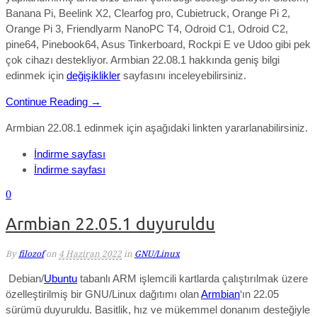
Banana Pi, Beelink X2, Clearfog pro, Cubietruck, Orange Pi 2,
Orange Pi 3, Friendlyarm NanoPC T4, Odroid C1, Odroid C2,
pine64, Pinebook64, Asus Tinkerboard, Rockpi E ve Udoo gibi pek
çok cihazı destekliyor. Armbian 22.08.1
hakkında geniş bilgi
edinmek için
değişiklikler
sayfasını inceleyebilirsiniz.
Continue Reading →
Armbian 22.08.1 edinmek için aşağıdaki linkten yararlanabilirsiniz.
İndirme sayfası
İndirme sayfası
0
Armbian 22.05.1 duyuruldu
By
filozof
on
4 Haziran 2022
in
GNU/Linux
Debian/
Ubuntu
tabanlı ARM işlemcili kartlarda çalıştırılmak üzere
özelleştirilmiş bir GNU/Linux dağıtımı olan
Armbian
‘ın 22.05
sürümü duyuruldu. Basitlik, hız ve mükemmel donanım desteğiyle