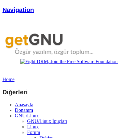
Navigation
Home
Diğerleri
Anasayfa
Donanım
GNU/Linux
GNU/Linux İpuçları
Linux
Forum
Debian