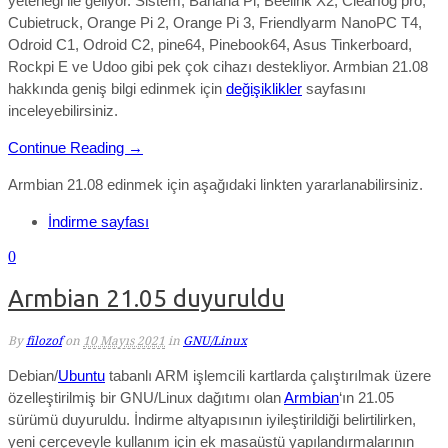
yeteneği ile geliyor. Sistem; Banana Pi, Beelink X2, Clearfog pro,
Cubietruck, Orange Pi 2, Orange Pi 3, Friendlyarm NanoPC T4,
Odroid C1, Odroid C2, pine64, Pinebook64, Asus Tinkerboard,
Rockpi E ve Udoo gibi pek çok cihazı destekliyor. Armbian 21.08
hakkında geniş bilgi edinmek için
değişiklikler
sayfasını
inceleyebilirsiniz.
Continue Reading →
Armbian 21.08 edinmek için aşağıdaki linkten yararlanabilirsiniz.
İndirme sayfası
0
Armbian 21.05 duyuruldu
By
filozof
on
10 Mayıs 2021
in
GNU/Linux
Debian/
Ubuntu
tabanlı ARM işlemcili kartlarda çalıştırılmak üzere
özelleştirilmiş bir GNU/Linux dağıtımı olan
Armbian
‘ın 21.05
sürümü duyuruldu. İndirme altyapısının iyileştirildiği belirtilirken,
yeni çerçeveyle kullanım için ek masaüstü yapılandırmalarının