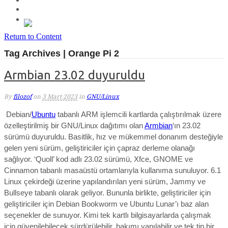
Return to Content
Tag Archives | Orange Pi 2
Armbian 23.02 duyuruldu
By
filozof
on
3 Mart 2023
in
GNU/Linux
Debian/
Ubuntu
tabanlı ARM işlemcili kartlarda çalıştırılmak üzere
özelleştirilmiş bir GNU/Linux dağıtımı olan
Armbian
‘ın 23.02
sürümü duyuruldu. Basitlik, hız ve mükemmel donanım desteğiyle
gelen yeni sürüm, geliştiriciler için çapraz derleme olanağı
sağlıyor.
‘Quoll’
kod adlı 23.02 sürümü,
Xfce, GNOME ve
Cinnamon tabanlı masaüstü ortamlarıyla kullanıma sunuluyor. 6.1
Linux çekirdeği üzerine yapılandırılan yeni sürüm,
Jammy ve
Bullseye tabanlı olarak geliyor. Bununla birlikte, geliştiriciler için
geliştiriciler için Debian Bookworm ve Ubuntu Lunar’ı baz alan
seçenekler de sunuyor. Kimi tek kartlı bilgisayarlarda çalışmak
için güvenilebilecek sürdürülebilir, bakımı yapılabilir ve tek tip bir