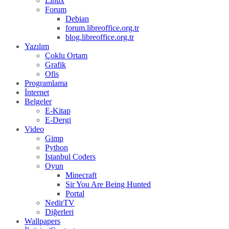
Linux
Forum
Debian
forum.libreoffice.org.tr
blog.libreoffice.org.tr
Yazılım
Çoklu Ortam
Grafik
Ofis
Programlama
İnternet
Belgeler
E-Kitap
E-Dergi
Video
Gimp
Python
Istanbul Coders
Oyun
Minecraft
Sir You Are Being Hunted
Portal
NedirTV
Diğerleri
Wallpapers