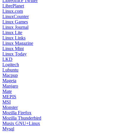
Libreoffice Twitter
LibrePlanet
Linux.com
LinuxCounter
Linux Games
Linux Journal
Linux Lite
Linux Links
Linux Magazine
Linux Mint
Linux Today
LKD
Logitech
Lubuntu
Macpup
Mageia
Manjaro
Mate
MEPIS
MSI
Monster
Mozilla Firefox
Mozilla Thunderbird
Musix GNU+Linux
Mysql