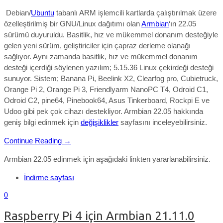
Debian/
Ubuntu
tabanlı ARM işlemcili kartlarda çalıştırılmak üzere
özelleştirilmiş bir GNU/Linux dağıtımı olan
Armbian
‘ın 22.05
sürümü duyuruldu. Basitlik, hız ve mükemmel donanım desteğiyle
gelen yeni sürüm, geliştiriciler için çapraz derleme olanağı
sağlıyor. Aynı zamanda
basitlik, hız ve mükemmel donanım
desteği
içerdiği söylenen yazılım;
5.15.36
Linux çekirdeği desteği
sunuyor.
Sistem; Banana Pi, Beelink X2, Clearfog pro, Cubietruck,
Orange Pi 2, Orange Pi 3, Friendlyarm NanoPC T4, Odroid C1,
Odroid C2, pine64, Pinebook64, Asus Tinkerboard, Rockpi E ve
Udoo gibi pek çok cihazı destekliyor. Armbian 22.05
hakkında
geniş bilgi edinmek için
değişiklikler
sayfasını inceleyebilirsiniz.
Continue Reading →
Armbian 22.05 edinmek için aşağıdaki linkten yararlanabilirsiniz.
İndirme sayfası
0
Raspberry Pi 4 için Armbian 21.11.0