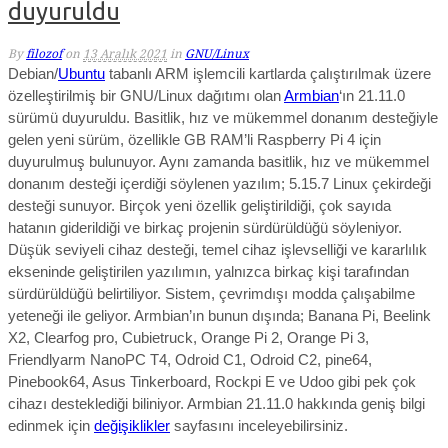
duyuruldu
By
filozof
on
13 Aralık 2021
in
GNU/Linux
Debian/
Ubuntu
tabanlı ARM işlemcili kartlarda çalıştırılmak üzere
özelleştirilmiş bir GNU/Linux dağıtımı olan
Armbian
‘ın 21.11.0
sürümü duyuruldu. Basitlik, hız ve mükemmel donanım desteğiyle
gelen yeni sürüm, özellikle
GB RAM’li
Raspberry Pi 4 için
duyurulmuş bulunuyor. Aynı zamanda
basitlik, hız ve mükemmel
donanım desteği
içerdiği söylenen yazılım;
5.15.7 Linux çekirdeği
desteği sunuyor.
Birçok yeni özellik geliştirildiği, çok sayıda
hatanın giderildiği ve birkaç projenin sürdürüldüğü söyleniyor.
Düşük seviyeli cihaz desteği, temel cihaz işlevselliği ve kararlılık
ekseninde geliştirilen yazılımın, yalnızca birkaç kişi tarafından
sürdürüldüğü belirtiliyor. Sistem, çevrimdışı modda çalışabilme
yeteneği ile geliyor. Armbian’ın bunun dışında; Banana Pi, Beelink
X2, Clearfog pro, Cubietruck, Orange Pi 2, Orange Pi 3,
Friendlyarm NanoPC T4, Odroid C1, Odroid C2, pine64,
Pinebook64, Asus Tinkerboard, Rockpi E ve Udoo gibi pek çok
cihazı desteklediği biliniyor. Armbian 21.11.0
hakkında geniş bilgi
edinmek için
değişiklikler
sayfasını inceleyebilirsiniz.