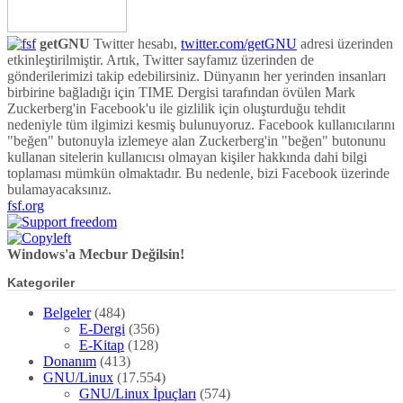
getGNU
Twitter hesabı,
twitter.com/getGNU
adresi üzerinden
etkinleştirilmiştir. Artık, Twitter sayfamız üzerinden de
gönderilerimizi takip edebilirsiniz. Dünyanın her yerinden insanları
birbirine bağladığı için TIME Dergisi tarafından övülen Mark
Zuckerberg'in Facebook'u ile gizlilik için oluşturduğu tehdit
nedeniyle tüm ilgimizi kesmiş bulunuyoruz. Facebook kullanıcılarını
"beğen" butonuyla izlemeye alan Zuckerberg'in "beğen" butonunu
kullanan sitelerin kullanıcısı olmayan kişiler hakkında dahi bilgi
toplaması mümkün olmaktadır. Bu nedenle, bizi Facebook üzerinde
bulamayacaksınız.
fsf.org
Windows'a Mecbur Değilsin!
Kategoriler
Belgeler
(484)
E-Dergi
(356)
E-Kitap
(128)
Donanım
(413)
GNU/Linux
(17.554)
GNU/Linux İpuçları
(574)