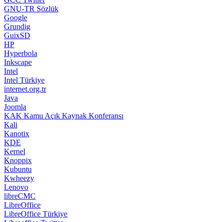
GNU-TR Sözlük
Google
Grundig
GuixSD
HP
Hyperbola
Inkscape
Intel
Intel Türkiye
internet.org.tr
Java
Joomla
KAK Kamu Açık Kaynak Konferansı
Kali
Kanotix
KDE
Kernel
Knoppix
Kubuntu
Kwheezy
Lenovo
libreCMC
LibreOffice
LibreOffice Türkiye