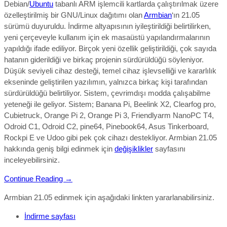
Debian/
Ubuntu
tabanlı ARM işlemcili kartlarda çalıştırılmak üzere
özelleştirilmiş bir GNU/Linux dağıtımı olan
Armbian
‘ın 21.05
sürümü duyuruldu. İndirme altyapısının iyileştirildiği belirtilirken,
yeni çerçeveyle kullanım için ek masaüstü yapılandırmalarının
yapıldığı ifade ediliyor. Birçok yeni özellik geliştirildiği, çok sayıda
hatanın giderildiği ve birkaç projenin sürdürüldüğü söyleniyor.
Düşük seviyeli cihaz desteği, temel cihaz işlevselliği ve kararlılık
ekseninde geliştirilen yazılımın, yalnızca birkaç kişi tarafından
sürdürüldüğü belirtiliyor. Sistem, çevrimdışı modda çalışabilme
yeteneği ile geliyor. Sistem; Banana Pi, Beelink X2, Clearfog pro,
Cubietruck, Orange Pi 2, Orange Pi 3, Friendlyarm NanoPC T4,
Odroid C1, Odroid C2, pine64, Pinebook64, Asus Tinkerboard,
Rockpi E ve Udoo gibi pek çok cihazı destekliyor. Armbian 21.05
hakkında geniş bilgi edinmek için
değişiklikler
sayfasını
inceleyebilirsiniz.
Continue Reading →
Armbian 21.05 edinmek için aşağıdaki linkten yararlanabilirsiniz.
İndirme sayfası