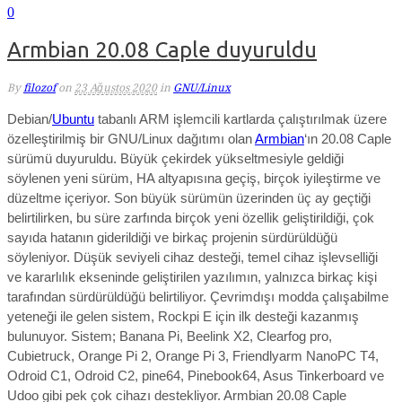
0
Armbian 20.08 Caple duyuruldu
By
filozof
on
23 Ağustos 2020
in
GNU/Linux
Debian/
Ubuntu
tabanlı ARM işlemcili kartlarda çalıştırılmak üzere
özelleştirilmiş bir GNU/Linux dağıtımı olan
Armbian
‘ın 20.08 Caple
sürümü duyuruldu. Büyük çekirdek yükseltmesiyle geldiği
söylenen yeni sürüm, HA altyapısına geçiş, birçok iyileştirme ve
düzeltme içeriyor. Son büyük sürümün üzerinden üç ay geçtiği
belirtilirken, bu süre zarfında birçok yeni özellik geliştirildiği, çok
sayıda hatanın giderildiği ve birkaç projenin sürdürüldüğü
söyleniyor. Düşük seviyeli cihaz desteği, temel cihaz işlevselliği
ve kararlılık ekseninde geliştirilen yazılımın, yalnızca birkaç kişi
tarafından sürdürüldüğü belirtiliyor. Çevrimdışı modda çalışabilme
yeteneği ile gelen sistem, Rockpi E için ilk desteği kazanmış
bulunuyor. Sistem; Banana Pi, Beelink X2, Clearfog pro,
Cubietruck, Orange Pi 2, Orange Pi 3, Friendlyarm NanoPC T4,
Odroid C1, Odroid C2, pine64, Pinebook64, Asus Tinkerboard ve
Udoo gibi pek çok cihazı destekliyor. Armbian 20.08 Caple