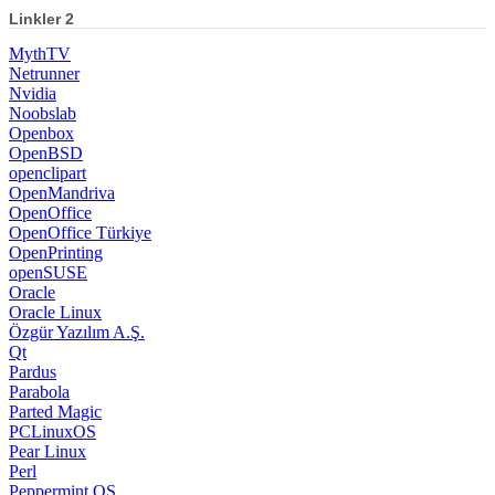
Linkler 2
MythTV
Netrunner
Nvidia
Noobslab
Openbox
OpenBSD
openclipart
OpenMandriva
OpenOffice
OpenOffice Türkiye
OpenPrinting
openSUSE
Oracle
Oracle Linux
Özgür Yazılım A.Ş.
Qt
Pardus
Parabola
Parted Magic
PCLinuxOS
Pear Linux
Perl
Peppermint OS