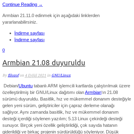
Continue Reading →
Armbian 21.11.0 edinmek için aşağıdaki linklerden
yararlanabilirsiniz.
İndirme sayfası
İndirme sayfası
0
Armbian 21.08 duyuruldu
By
filozof
on
4 Eylül 2021
in
GNU/Linux
Debian/
Ubuntu
tabanlı ARM işlemcili kartlarda çalıştırılmak üzere
özelleştirilmiş bir GNU/Linux dağıtımı olan
Armbian
‘ın 21.08
sürümü duyuruldu. Basitlik, hız ve mükemmel donanım desteğiyle
gelen yeni sürüm, geliştiriciler için çapraz derleme olanağı
sağlıyor. Aynı zamanda
basitlik, hız ve mükemmel donanım
desteği
içerdiği söylenen yazılım;
5.13 Linux çekirdeği desteği
sunuyor.
Birçok yeni özellik geliştirildiği, çok sayıda hatanın
giderildiği ve birkaç projenin sürdürüldüğü söyleniyor. Düşük