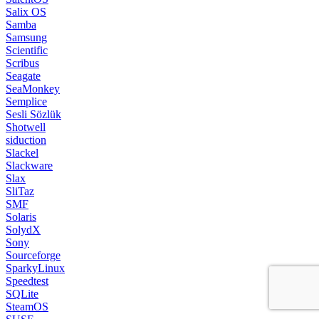
Salix OS
Samba
Samsung
Scientific
Scribus
Seagate
SeaMonkey
Semplice
Sesli Sözlük
Shotwell
siduction
Slackel
Slackware
Slax
SliTaz
SMF
Solaris
SolydX
Sony
Sourceforge
SparkyLinux
Speedtest
SQLite
SteamOS