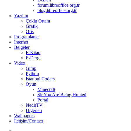
forum.libreoffice.org.tr
blog.libreoffice.org.tr
Yazılım
Çoklu Ortam
Grafik
Ofis
Programlama
İnternet
Belgeler
E-Kitap
E-Dergi
Video
Gimp
Python
Istanbul Coders
Oyun
Minecraft
Sir You Are Being Hunted
Portal
NedirTV
Diğerleri
Wallpapers
İletişim/Contact