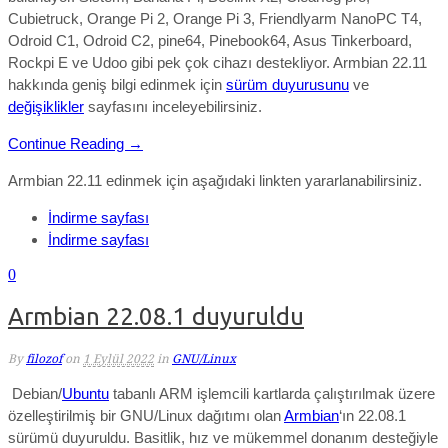
Cubietruck, Orange Pi 2, Orange Pi 3, Friendlyarm NanoPC T4,
Odroid C1, Odroid C2, pine64, Pinebook64, Asus Tinkerboard,
Rockpi E ve Udoo gibi pek çok cihazı destekliyor. Armbian 22.11
hakkında geniş bilgi edinmek için
sürüm duyurusunu
ve
değişiklikler
sayfasını inceleyebilirsiniz.
Continue Reading →
Armbian 22.11 edinmek için aşağıdaki linkten yararlanabilirsiniz.
İndirme sayfası
İndirme sayfası
0
Armbian 22.08.1 duyuruldu
By
filozof
on
1 Eylül 2022
in
GNU/Linux
Debian/
Ubuntu
tabanlı ARM işlemcili kartlarda çalıştırılmak üzere
özelleştirilmiş bir GNU/Linux dağıtımı olan
Armbian
‘ın 22.08.1
sürümü duyuruldu. Basitlik, hız ve mükemmel donanım desteğiyle