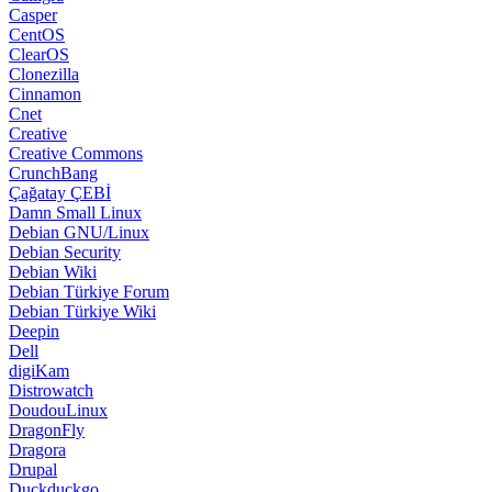
Casper
CentOS
ClearOS
Clonezilla
Cinnamon
Cnet
Creative
Creative Commons
CrunchBang
Çağatay ÇEBİ
Damn Small Linux
Debian GNU/Linux
Debian Security
Debian Wiki
Debian Türkiye Forum
Debian Türkiye Wiki
Deepin
Dell
digiKam
Distrowatch
DoudouLinux
DragonFly
Dragora
Drupal
Duckduckgo