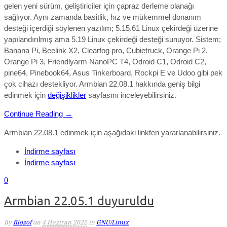
gelen yeni sürüm, geliştiriciler için çapraz derleme olanağı
sağlıyor. Aynı zamanda
basitlik, hız ve mükemmel donanım
desteği
içerdiği söylenen yazılım; 5.15.61
Linux çekirdeği
üzerine
yapılandırılmış ama
5.19 Linux çekirdeği desteği sunuyor.
Sistem;
Banana Pi, Beelink X2, Clearfog pro, Cubietruck, Orange Pi 2,
Orange Pi 3, Friendlyarm NanoPC T4, Odroid C1, Odroid C2,
pine64, Pinebook64, Asus Tinkerboard, Rockpi E ve Udoo gibi pek
çok cihazı destekliyor. Armbian 22.08.1
hakkında geniş bilgi
edinmek için
değişiklikler
sayfasını inceleyebilirsiniz.
Continue Reading →
Armbian 22.08.1 edinmek için aşağıdaki linkten yararlanabilirsiniz.
İndirme sayfası
İndirme sayfası
0
Armbian 22.05.1 duyuruldu
By
filozof
on
4 Haziran 2022
in
GNU/Linux