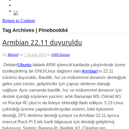
Return to Content
Tag Archives | Pinebook64
Armbian 22.11 duyuruldu
By
filozof
on
7 Aralık 2022
in
GNU/Linux
Debian/
Ubuntu
tabanlı ARM işlemcili kartlarda çalıştırılmak üzere
özelleştirilmiş bir GNU/Linux dağıtımı olan
Armbian
‘ın 22.11
sürümü duyuruldu. Basitlik, hız ve mükemmel donanım desteğiyle
gelen yeni sürüm, geliştiriciler için çapraz derleme olanağı
sağlıyor. Aynı zamanda
basitlik, hız ve mükemmel donanım için
destek
içerdiği söylenen yazılım; artık
Bananapi M5, Odroid M1
ve Rockpi 4C plus’ın da listeye eklendiği ifade ediliyor. 5.19
Linux
çekirdeği
üzerine yapılandırılmışolan sistem;
Intel öykünme
desteği, ZFS derleme desteği içeriyor ve Armbian 22.11 ayrıca
mevcut Rock Pi 5 tek kartlı bilgisayar için desteği geliştirmiş
bulunuyor. Sistem; Banana Pi, Beelink X2, Clearfog pro,