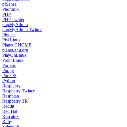
pfSense
Phoronix
PHP
PHP Twitter
phpMyAdmin
phpMyAdmin Twitter
Pioneer
Pisi Linux
Planet GNOME
planet.gnu.org
PlayOnLinux
Point Linux
Porteus
Puppy
PureOS
Python
Raspberry
Raspberry Twitter
Raspbian
Raspberry TR
Reddit
Red Hat
Rescatux
Ruby
SalentOS