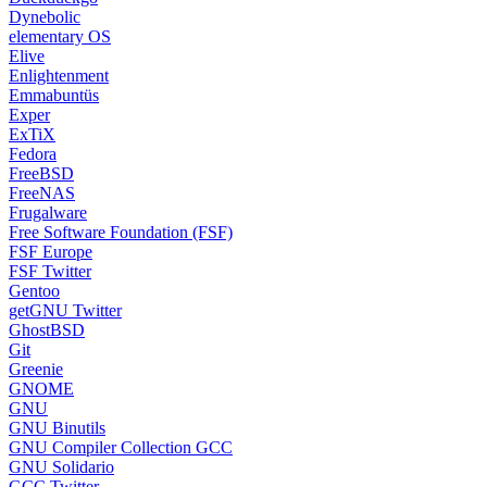
Dynebolic
elementary OS
Elive
Enlightenment
Emmabuntüs
Exper
ExTiX
Fedora
FreeBSD
FreeNAS
Frugalware
Free Software Foundation (FSF)
FSF Europe
FSF Twitter
Gentoo
getGNU Twitter
GhostBSD
Git
Greenie
GNOME
GNU
GNU Binutils
GNU Compiler Collection GCC
GNU Solidario
GCC Twitter