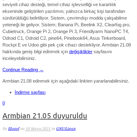
seviyeli cihaz desteği, temel cihaz işlevselliği ve kararlılık
ekseninde geliştirilen yazılımın, yalnızca birkaç kişi tarafından
sürdürüldüğü belirtiliyor. Sistem, çevrimdışı modda çalışabilme
yeteneği ile geliyor. Sistem; Banana Pi, Beelink X2, Clearfog pro,
Cubietruck, Orange Pi 2, Orange Pi 3, Friendlyarm NanoPC T4,
Odroid C1, Odroid C2, pine64, Pinebook64, Asus Tinkerboard,
Rockpi E ve Udoo gibi pek çok cihazı destekliyor. Armbian 21.08
hakkında geniş bilgi edinmek için
değişiklikler
sayfasını
inceleyebilirsiniz.
Continue Reading →
Armbian 21.08 edinmek için aşağıdaki linkten yararlanabilirsiniz.
İndirme sayfası
0
Armbian 21.05 duyuruldu
By
filozof
on
10 Mayıs 2021
in
GNU/Linux