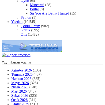
Oyun
(65)
Minecraft
(28)
Portal
(8)
Sir You Are Being Hunted
(15)
Python
(1)
Yazılım
(10.545)
Çoklu Ortam
(982)
Grafik
(595)
Ofis
(1.482)
Yayımlanan yazılar
Ağustos 2026
(135)
Temmuz 2026
(407)
Haziran 2026
(385)
Mayıs 2026
(325)
Nisan 2026
(348)
Mart 2026
(348)
Şubat 2026
(325)
Ocak 2026
(311)
Aralık 2025
(231)