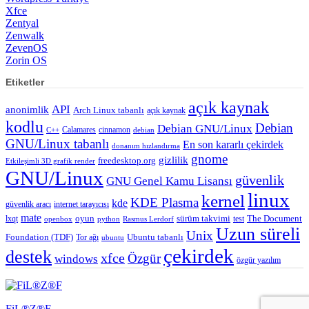
Xfce
Zentyal
Zenwalk
ZevenOS
Zorin OS
Etiketler
açık kaynak
API
anonimlik
Arch Linux tabanlı
açık kaynak
kodlu
Debian
Debian GNU/Linux
Calamares
cinnamon
C++
debian
GNU/Linux tabanlı
En son kararlı çekirdek
donanım hızlandırma
gnome
gizlilik
freedesktop.org
Etkileşimli 3D grafik render
GNU/Linux
güvenlik
GNU Genel Kamu Lisansı
linux
kernel
KDE Plasma
kde
güvenlik aracı
internet tarayıcısı
mate
lxqt
oyun
sürüm takvimi
test
The Document
openbox
python
Rasmus Lerdorf
Uzun süreli
Unix
Ubuntu tabanlı
Foundation (TDF)
Tor ağı
ubuntu
çekirdek
destek
xfce
Özgür
windows
özgür yazılım
FiL®Z®F