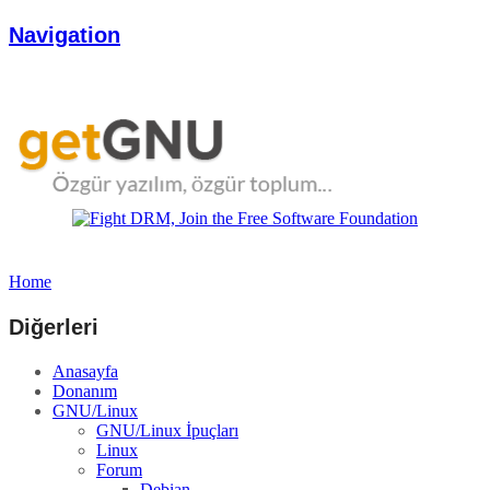
Navigation
Home
Diğerleri
Anasayfa
Donanım
GNU/Linux
GNU/Linux İpuçları
Linux
Forum
Debian