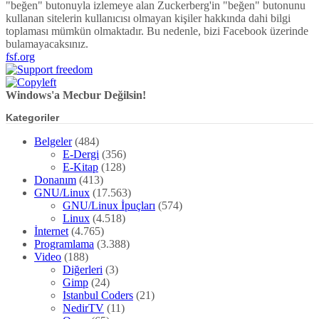
"beğen" butonuyla izlemeye alan Zuckerberg'in "beğen" butonunu
kullanan sitelerin kullanıcısı olmayan kişiler hakkında dahi bilgi
toplaması mümkün olmaktadır. Bu nedenle, bizi Facebook üzerinde
bulamayacaksınız.
fsf.org
Windows'a Mecbur Değilsin!
Kategoriler
Belgeler
(484)
E-Dergi
(356)
E-Kitap
(128)
Donanım
(413)
GNU/Linux
(17.563)
GNU/Linux İpuçları
(574)
Linux
(4.518)
İnternet
(4.765)
Programlama
(3.388)
Video
(188)
Diğerleri
(3)
Gimp
(24)
Istanbul Coders
(21)
NedirTV
(11)