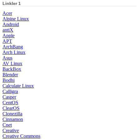
Linkler 1
Acer
Alpine Linux
Android
antiX
Apple
APT
ArchBang
Arch Linux
Asus
AV Linux
BackBox
Blender
Bodhi
Calculate Linux
Calligra
Casper
CentOS
ClearOS
Clonezilla
Cinnamon
Cnet
Creative
Creative Commons