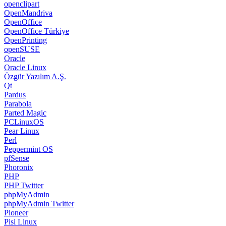
openclipart
OpenMandriva
OpenOffice
OpenOffice Türkiye
OpenPrinting
openSUSE
Oracle
Oracle Linux
Özgür Yazılım A.Ş.
Qt
Pardus
Parabola
Parted Magic
PCLinuxOS
Pear Linux
Perl
Peppermint OS
pfSense
Phoronix
PHP
PHP Twitter
phpMyAdmin
phpMyAdmin Twitter
Pioneer
Pisi Linux