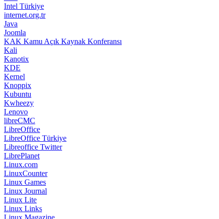
Intel Türkiye
internet.org.tr
Java
Joomla
KAK Kamu Açık Kaynak Konferansı
Kali
Kanotix
KDE
Kernel
Knoppix
Kubuntu
Kwheezy
Lenovo
libreCMC
LibreOffice
LibreOffice Türkiye
Libreoffice Twitter
LibrePlanet
Linux.com
LinuxCounter
Linux Games
Linux Journal
Linux Lite
Linux Links
Linux Magazine