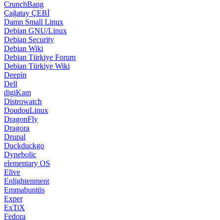
CrunchBang
Çağatay ÇEBİ
Damn Small Linux
Debian GNU/Linux
Debian Security
Debian Wiki
Debian Türkiye Forum
Debian Türkiye Wiki
Deepin
Dell
digiKam
Distrowatch
DoudouLinux
DragonFly
Dragora
Drupal
Duckduckgo
Dynebolic
elementary OS
Elive
Enlightenment
Emmabuntüs
Exper
ExTiX
Fedora