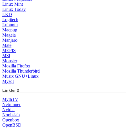
Linux Mint
Linux Today
LKD
Logitech
Lubuntu
Macpup
Mageia
Manjaro
Mate
MEPIS
MSI
Monster
Mozilla Firefox
Mozilla Thunderbird
Musix GNU+Linux
Mysql
Linkler 2
MythTV
Netrunner
Nvidia
Noobslab
Openbox
OpenBSD