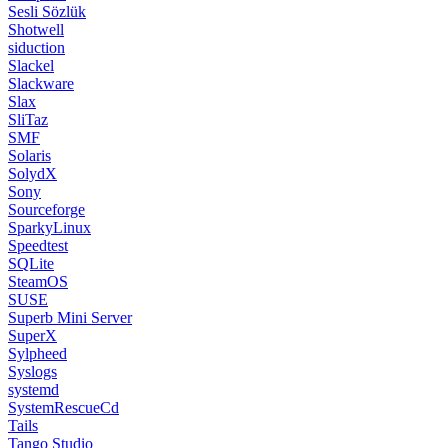
Sesli Sözlük
Shotwell
siduction
Slackel
Slackware
Slax
SliTaz
SMF
Solaris
SolydX
Sony
Sourceforge
SparkyLinux
Speedtest
SQLite
SteamOS
SUSE
Superb Mini Server
SuperX
Sylpheed
Syslogs
systemd
SystemRescueCd
Tails
Tango Studio