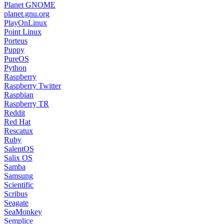
Planet GNOME
planet.gnu.org
PlayOnLinux
Point Linux
Porteus
Puppy
PureOS
Python
Raspberry
Raspberry Twitter
Raspbian
Raspberry TR
Reddit
Red Hat
Rescatux
Ruby
SalentOS
Salix OS
Samba
Samsung
Scientific
Scribus
Seagate
SeaMonkey
Semplice