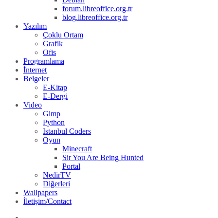
forum.libreoffice.org.tr
blog.libreoffice.org.tr
Yazılım
Çoklu Ortam
Grafik
Ofis
Programlama
İnternet
Belgeler
E-Kitap
E-Dergi
Video
Gimp
Python
Istanbul Coders
Oyun
Minecraft
Sir You Are Being Hunted
Portal
NedirTV
Diğerleri
Wallpapers
İletişim/Contact