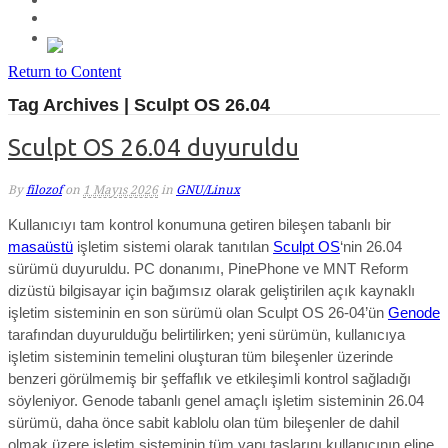
Return to Content
Tag Archives | Sculpt OS 26.04
Sculpt OS 26.04 duyuruldu
By
filozof
on
1 Mayıs 2026
in
GNU/Linux
Kullanıcıyı tam kontrol konumuna getiren bileşen tabanlı bir
masaüstü
işletim sistemi olarak tanıtılan
Sculpt OS
‘nin 26.04
sürümü duyuruldu.
PC donanımı, PinePhone ve MNT Reform
dizüstü bilgisayar için bağımsız olarak geliştirilen açık kaynaklı
işletim sisteminin en son sürümü olan Sculpt OS 26-04’ün
Genode
tarafından duyurulduğu belirtilirken; yeni sürümün, kullanıcıya
işletim sisteminin temelini oluşturan tüm bileşenler üzerinde
benzeri görülmemiş bir şeffaflık ve etkileşimli kontrol sağladığı
söyleniyor. Genode tabanlı genel amaçlı işletim sisteminin 26.04
sürümü, daha önce sabit kablolu olan tüm bileşenler de dahil
olmak üzere işletim sisteminin tüm yapı taşlarını kullanıcının eline