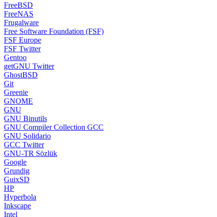
FreeBSD
FreeNAS
Frugalware
Free Software Foundation (FSF)
FSF Europe
FSF Twitter
Gentoo
getGNU Twitter
GhostBSD
Git
Greenie
GNOME
GNU
GNU Binutils
GNU Compiler Collection GCC
GNU Solidario
GCC Twitter
GNU-TR Sözlük
Google
Grundig
GuixSD
HP
Hyperbola
Inkscape
Intel