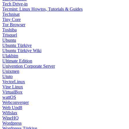
Tech Drive-in
Tecmint: Linux Howtos, Tutorials & Guides
Technisat
Tiny Core
Tor Browser
Toshiba
Trisquel
Ubuntu
Ubuntu Türkiye
Ubuntu Türkiye Wiki
Ulakbim
Ultimate Edition
Univention Corporate Server
Unixmen
Ututo
VectorLinux
Vine Linux
VirtualBox
wattOS
Webconverger
Web Upd8
Wifislax
WineHQ
Wordpress
Wordpress Türkiye