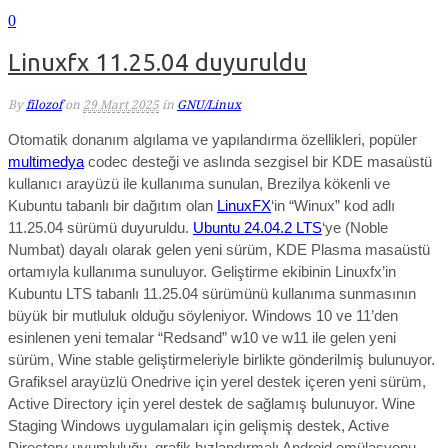
0
Linuxfx 11.25.04 duyuruldu
By
filozof
on
29 Mart 2025
in
GNU/Linux
Otomatik donanım algılama ve yapılandırma özellikleri, popüler
multimedya
codec desteği ve aslında sezgisel bir KDE masaüstü
kullanıcı arayüzü ile kullanıma sunulan, Brezilya kökenli ve
Kubuntu tabanlı bir dağıtım olan
LinuxFX
‘in “Winux” kod adlı
11.25.04 sürümü duyuruldu.
U
buntu 24.04.2 LTS
‘ye (Noble
Numbat) dayalı olarak gelen yeni sürüm, KDE Plasma masaüstü
ortamıyla kullanıma sunuluyor.
Geliştirme ekibinin Linuxfx’in
Kubuntu LTS tabanlı 11.25.04 sürümünü kullanıma sunmasının
büyük bir mutluluk olduğu söyleniyor. Windows 10 ve 11’den
esinlenen yeni temalar “Redsand” w10 ve w11 ile gelen yeni
sürüm, Wine stable geliştirmeleriyle birlikte gönderilmiş bulunuyor.
Grafiksel arayüzlü Onedrive için yerel destek içeren yeni sürüm,
Active Directory için yerel destek de sağlamış bulunuyor.
Wine
Staging Windows uygulamaları için gelişmiş destek, Active
Directory uyumluluğu, grafik hızlandırmalı Android emülasyonu,