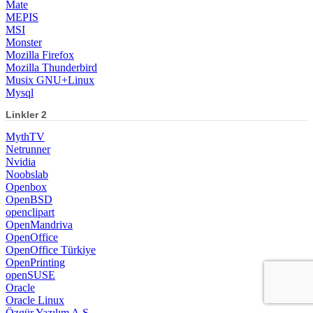
Mate
MEPIS
MSI
Monster
Mozilla Firefox
Mozilla Thunderbird
Musix GNU+Linux
Mysql
Linkler 2
MythTV
Netrunner
Nvidia
Noobslab
Openbox
OpenBSD
openclipart
OpenMandriva
OpenOffice
OpenOffice Türkiye
OpenPrinting
openSUSE
Oracle
Oracle Linux
Özgür Yazılım A.Ş.