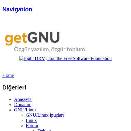
Navigation
Home
Diğerleri
Anasayfa
Donanım
GNU/Linux
GNU/Linux İpuçları
Linux
Forum
Debian