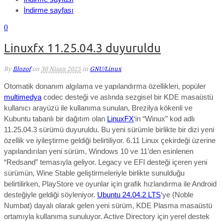
İndirme sayfası
0
Linuxfx 11.25.04.3 duyuruldu
By
filozof
on
30 Nisan 2025
in
GNU/Linux
Otomatik donanım algılama ve yapılandırma özellikleri, popüler
multimedya
codec desteği ve aslında sezgisel bir KDE masaüstü
kullanıcı arayüzü ile kullanıma sunulan, Brezilya kökenli ve
Kubuntu tabanlı bir dağıtım olan
LinuxFX
‘in “Winux” kod adlı
11.25.04.3 sürümü duyuruldu.
Bu yeni sürümle birlikte bir dizi yeni
özellik ve iyileştirme gel
diği belirtiliyor.
6.11 Linux çekirdeği üzerine
yapılandırılan yeni sürüm,
Windows 10 ve 11’den esinlenen
“Redsand”
temasıyla geliyor.
Legacy ve EFI desteği
içeren yeni
sürümün,
Wine Stable geliştirmeleriyle birlikte sunulduğu
belirtilirken, PlayStore ve oyunlar için grafik hızlandırma ile Android
desteğiyle geldiği söyleniyor.
Ubuntu 24.04.2 LTS
‘ye (Noble
Numbat) dayalı olarak gelen yeni sürüm, KDE Plasma masaüstü
ortamıyla kullanıma sunuluyor. Active Directory için yerel destek