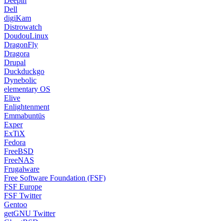
Deepin
Dell
digiKam
Distrowatch
DoudouLinux
DragonFly
Dragora
Drupal
Duckduckgo
Dynebolic
elementary OS
Elive
Enlightenment
Emmabuntüs
Exper
ExTiX
Fedora
FreeBSD
FreeNAS
Frugalware
Free Software Foundation (FSF)
FSF Europe
FSF Twitter
Gentoo
getGNU Twitter