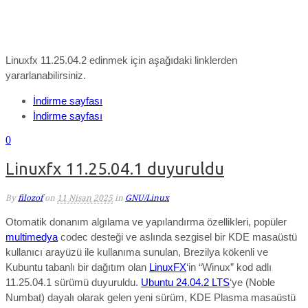
Linuxfx 11.25.04.2 edinmek için aşağıdaki linklerden
yararlanabilirsiniz.
İndirme sayfası
İndirme sayfası
0
Linuxfx 11.25.04.1 duyuruldu
By
filozof
on
11 Nisan 2025
in
GNU/Linux
Otomatik donanım algılama ve yapılandırma özellikleri, popüler
multimedya
codec desteği ve aslında sezgisel bir KDE masaüstü
kullanıcı arayüzü ile kullanıma sunulan, Brezilya kökenli ve
Kubuntu tabanlı bir dağıtım olan
LinuxFX
‘in “Winux” kod adlı
11.25.04.1 sürümü duyuruldu.
U
buntu 24.04.2 LTS
‘ye (Noble
Numbat) dayalı olarak gelen yeni sürüm, KDE Plasma masaüstü