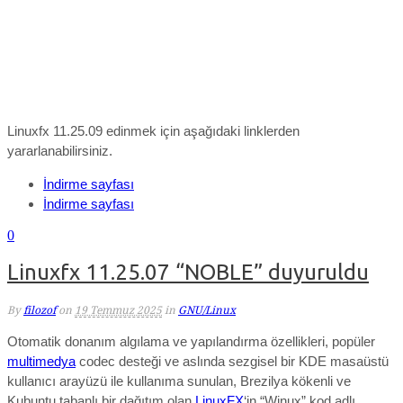
Linuxfx 11.25.09 edinmek için aşağıdaki linklerden
yararlanabilirsiniz.
İndirme sayfası
İndirme sayfası
0
Linuxfx 11.25.07 “NOBLE” duyuruldu
By
filozof
on
19 Temmuz 2025
in
GNU/Linux
Otomatik donanım algılama ve yapılandırma özellikleri, popüler
multimedya
codec desteği ve aslında sezgisel bir KDE masaüstü
kullanıcı arayüzü ile kullanıma sunulan, Brezilya kökenli ve
Kubuntu tabanlı bir dağıtım olan
LinuxFX
‘in “Winux” kod adlı