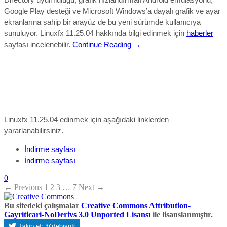
Google Play desteği ve Microsoft Windows’a dayalı grafik ve ayar
ekranlarına sahip bir arayüz de bu yeni sürümde kullanıcıya
sunuluyor.
Linuxfx 11.25.04
hakkında bilgi edinmek için
haberler
sayfası incelenebilir.
Continue Reading →
Linuxfx 11.25.04 edinmek için aşağıdaki linklerden
yararlanabilirsiniz.
İndirme sayfası
İndirme sayfası
0
← Previous
1
2
3
…
7
Next →
Bu sitedeki çalışmalar
Creative Commons Attribution-
Gayriticari-NoDerivs 3.0 Unported Lisansı
ile lisanslanmıştır.