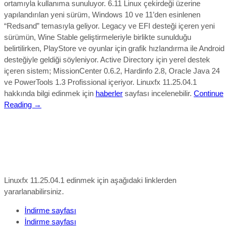
ortamıyla kullanıma sunuluyor.
6.11
Linux çekirdeği üzerine
yapılandırılan yeni sürüm,
Windows 10 ve 11’den esinlenen
“Redsand”
temasıyla geliyor.
Legacy ve EFI desteği
içeren yeni
sürümün,
Wine Stable geliştirmeleriyle birlikte sunulduğu
belirtilirken, PlayStore ve oyunlar için grafik hızlandırma ile Android
desteğiyle geldiği söyleniyor. Active Directory için yerel destek
içeren sistem; MissionCenter 0.6.2, Hardinfo 2.8, Oracle Java 24
ve PowerTools 1.3 Profissional içeriyor.
Linuxfx 11.25.04.1
hakkında bilgi edinmek için
haberler
sayfası incelenebilir.
Continue
Reading →
Linuxfx 11.25.04.1 edinmek için aşağıdaki linklerden
yararlanabilirsiniz.
İndirme sayfası
İndirme sayfası