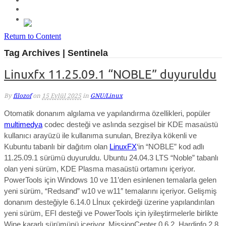
Return to Content
Tag Archives | Sentinela
Linuxfx 11.25.09.1 “NOBLE” duyuruldu
By
filozof
on
15 Eylül 2025
in
GNU/Linux
Otomatik donanım algılama ve yapılandırma özellikleri, popüler
multimedya
codec desteği ve aslında sezgisel bir KDE masaüstü
kullanıcı arayüzü ile kullanıma sunulan, Brezilya kökenli ve
Kubuntu tabanlı bir dağıtım olan
LinuxFX
‘in “NOBLE” kod adlı
11.25.09.1 sürümü duyuruldu.
Ubuntu 24.04.3 LTS “Noble” tabanlı
olan yeni sürüm, KDE Plasma masaüstü ortamını içeriyor.
PowerTools için Windows 10 ve 11’den esinlenen temalarla gelen
yeni sürüm, “Redsand” w10 ve w11″ temalarını içeriyor. Gelişmiş
donanım desteğiyle 6.14.0 Lİnux çekirdeği üzerine yapılandırılan
yeni sürüm, EFI desteği ve PowerTools için iyileştirmelerle birlikte
Wine kararlı sürümünü içeriyor. MissionCenter 0.6.2, Hardinfo 2.8,