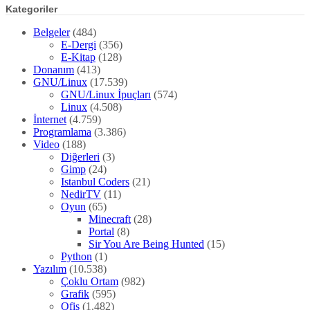
Kategoriler
Belgeler
(484)
E-Dergi
(356)
E-Kitap
(128)
Donanım
(413)
GNU/Linux
(17.539)
GNU/Linux İpuçları
(574)
Linux
(4.508)
İnternet
(4.759)
Programlama
(3.386)
Video
(188)
Diğerleri
(3)
Gimp
(24)
Istanbul Coders
(21)
NedirTV
(11)
Oyun
(65)
Minecraft
(28)
Portal
(8)
Sir You Are Being Hunted
(15)
Python
(1)
Yazılım
(10.538)
Çoklu Ortam
(982)
Grafik
(595)
Ofis
(1.482)