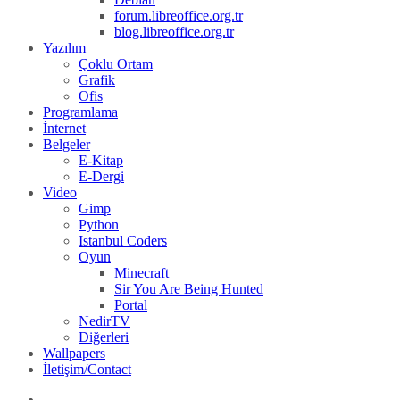
forum.libreoffice.org.tr
blog.libreoffice.org.tr
Yazılım
Çoklu Ortam
Grafik
Ofis
Programlama
İnternet
Belgeler
E-Kitap
E-Dergi
Video
Gimp
Python
Istanbul Coders
Oyun
Minecraft
Sir You Are Being Hunted
Portal
NedirTV
Diğerleri
Wallpapers
İletişim/Contact