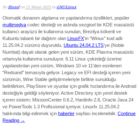
By
filozof
on
21 Nisan 2025
in
GNU/Linux
Otomatik donanım algılama ve yapılandırma özellikleri, popüler
multimedya
codec desteği ve aslında sezgisel bir KDE masaüstü
kullanıcı arayüzü ile kullanıma sunulan, Brezilya kökenli ve
Kubuntu tabanlı bir dağıtım olan
LinuxFX
‘in “Winux” kod adlı
11.25.04.2 sürümü duyuruldu.
U
buntu 24.04.2 LTS
‘ye (Noble
Numbat) dayalı olarak gelen yeni sürüm, KDE Plasma masaüstü
ortamıyla kullanıma sunuluyor.
6.11
Linux çekirdeği üzerine
yapılandırılan yeni sürüm,
Windows 10 ve 11’den esinlenen
“Redsand”
temasıyla geliyor.
Legacy ve EFI desteği
içeren yeni
sürümün,
Wine Stable geliştirmeleriyle birlikte sunulduğu
belirtilirken, PlayStore ve oyunlar için grafik hızlandırma ile Android
desteğiyle geldiği söyleniyor.
Active Directory için yerel destek
içeren sistem; MissionCenter 0.6.2, Hardinfo 2.8, Oracle Java 24
ve PowerTools 1.3 Profissional içeriyor.
Linuxfx 11.25.04.2
hakkında bilgi edinmek için
haberler
sayfası incelenebilir.
Continue
Reading →