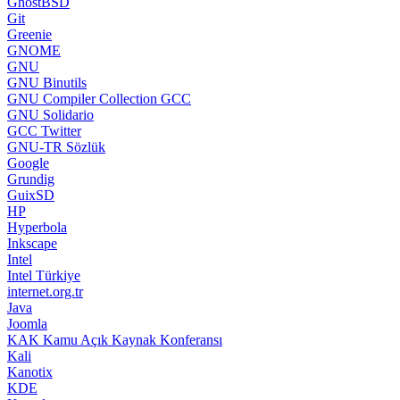
GhostBSD
Git
Greenie
GNOME
GNU
GNU Binutils
GNU Compiler Collection GCC
GNU Solidario
GCC Twitter
GNU-TR Sözlük
Google
Grundig
GuixSD
HP
Hyperbola
Inkscape
Intel
Intel Türkiye
internet.org.tr
Java
Joomla
KAK Kamu Açık Kaynak Konferansı
Kali
Kanotix
KDE