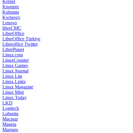
Kernel
Knoppix
Kubuntu
Kwheezy
Lenovo
libreCMC
LibreOffice
LibreOffice Türkiye
Libreoffice Twitter
LibrePlanet
Linux.com
LinuxCounter
Linux Games
Linux Journal
Linux Lite
Linux Links
Linux Magazine
Linux Mint
Linux Today
LKD
Logitech
Lubuntu
Macpup
Mageia
Manjaro