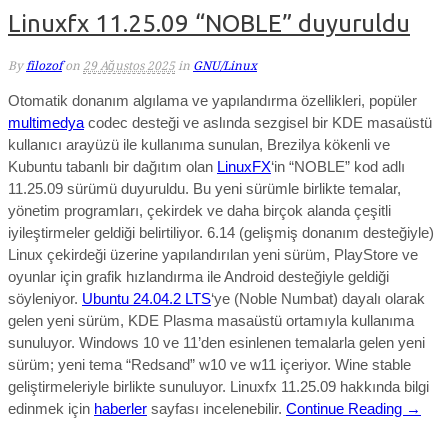
Linuxfx 11.25.09 “NOBLE” duyuruldu
By
filozof
on
29 Ağustos 2025
in
GNU/Linux
Otomatik donanım algılama ve yapılandırma özellikleri, popüler
multimedya
codec desteği ve aslında sezgisel bir KDE masaüstü
kullanıcı arayüzü ile kullanıma sunulan, Brezilya kökenli ve
Kubuntu tabanlı bir dağıtım olan
LinuxFX
‘in “NOBLE” kod adlı
11.25.09 sürümü duyuruldu.
Bu yeni sürümle birlikte temalar,
yönetim programları, çekirdek ve daha birçok alanda çeşitli
iyileştirmeler gel
diği belirtiliyor.
6.14 (gelişmiş donanım desteğiyle)
Linux çekirdeği üzerine yapılandırılan yeni sürüm,
PlayStore ve
oyunlar için grafik hızlandırma ile Android desteğiyle geldiği
söyleniyor.
Ubuntu 24.04.2 LTS
‘ye (Noble Numbat) dayalı olarak
gelen yeni sürüm, KDE Plasma masaüstü ortamıyla kullanıma
sunuluyor. Windows 10 ve 11’den esinlenen temalarla gelen yeni
sürüm; yeni tema “Redsand” w10 ve w11 içeriyor. Wine stable
geliştirmeleriyle birlikte sunuluyor.
Linuxfx 11.25.09
hakkında bilgi
edinmek için
haberler
sayfası incelenebilir.
Continue Reading →