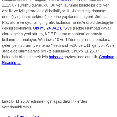
11.25.07 sürümü duyuruldu.
Bu yeni sürümle birlikte bir dizi yeni
özellik ve iyileştirme gel
diği belirtiliyor.
6.14 (gelişmiş donanım
desteğiyle) Linux çekirdeği üzerine yapılandırılan yeni sürüm,
PlayStore ve oyunlar için grafik hızlandırma ile Android desteğiyle
geldiği söyleniyor.
Ubuntu 24.04.2 LTS
‘ye (Noble Numbat) dayalı
olarak gelen yeni sürüm, KDE Plasma masaüstü ortamıyla
kullanıma sunuluyor. Windows 10 ve 11’den esinlenen temalarla
gelen yeni sürüm; yeni tema “Redsand” w10 ve w11 içeriyor. Wine
stable geliştirmeleriyle birlikte sunuluyor.
Linuxfx 11.25.07
hakkında bilgi edinmek için
haberler
sayfası incelenebilir.
Continue
Reading →
Linuxfx 11.25.07 edinmek için aşağıdaki linklerden
yararlanabilirsiniz.
İndirme sayfası