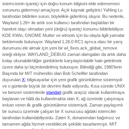
istemcisinin işaretçi için doğru konum bilgisini elde edememesi
sorununu gidermeyi amaçlıyor. Açık kaynak geliştirici YaNing Lu
tarafından bildirilen sorun, böylelikle giderilmiş oluyor. Bu nedenle,
Wayland 1.26+ ile artık son kullanıcı tarafından başlatılan bir
hareket olayı olmadan yeni (doğru) işaretçi konumu bildirilebiliyor.
KDE KWin, GNOME Mutter ve wlroots için bu olayla ilgili yamalar
beklemede bulunuyor. Wayland 1.26.0 RC1 ayrıca olası bir yarış
durumunu ele almak için yeni bir wl_fixes.ack_global_remove
isteği ekliyor. WAYLAND_DEBUG zaman damgaları da artık daha
kolay okunabilir/diğer günlüklerle karşılaştırılabilir hale getirilmek
üzere daha iyi biçimlendirilmiş bulunuyor.
Bilindiği gibi, 1980’lerin
Başında bir MIT mühendisi olan Bob Scheifler tarafından
duyurulan
X
; bilgisayarlar için yeni grafik görüntüleme sistemiydi
ve o günlerde büyük bir devrimi ifade ediyordu.
Kısa sürede UNIX
ve benzeri sistemlerde
standart
grafik arayüz olarak kullanılmaya
başlanan ve hâlâ da kullanılmakta olan X; ağ üzerinde çalışmaya
imkan veren ilk grafik görüntüleme sistemiydi. Zaman paylaşımlı
bir sunucu üzerinde çalışan bir X sunucusu ağdaki istemciler
tarafından kullanılabiliyordu. Zaten X, donanımdan bağımsız ve
tamamen ağda hizmet verebilecek şekilde tasarlanmıştı. MIT