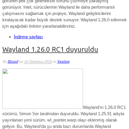
görünen pek çok geleneksel sorunu çözmeye yaklaşmış
görünüyor. Intel, sürücülerinin Wayland ile daha performanslı
çalışmasını sağlamak için projeye, Wayland geliştiricilerini
kiralayacak kadar büyük destek sunuyor. Wayland 1.26.0 edinmek
için aşağıdaki linkten yararlanabilirsiniz.
İndirme sayfası
Wayland 1.26.0 RC1 duyuruldu
By
filozof
on
10 Temmuz 2026
in
Yazılım
Wayland’ın 1.26.0 RC1
sürümü, Simon Ser tarafından duyuruldu. Wayland 1.25.91 adıyla
yayınlanan yeni sürüm,
wl_pointer.warp olayı eklenmiş olarak
geliyor. Bu, Wayland’da şu anda bazı durumlarda Wayland