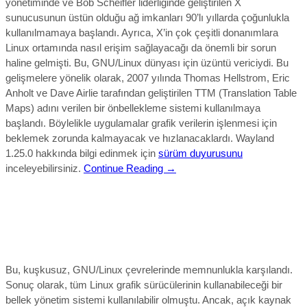
yönetiminde ve Bob Scheifler liderliğinde geliştirilen X
sunucusunun üstün olduğu ağ imkanları 90’lı yıllarda çoğunlukla
kullanılmamaya başlandı. Ayrıca, X’in çok çeşitli donanımlara
Linux ortamında nasıl erişim sağlayacağı da önemli bir sorun
haline gelmişti. Bu, GNU/Linux dünyası için üzüntü vericiydi. Bu
gelişmelere yönelik olarak, 2007 yılında Thomas Hellstrom, Eric
Anholt ve Dave Airlie tarafından geliştirilen TTM (Translation Table
Maps) adını verilen bir önbellekleme sistemi kullanılmaya
başlandı. Böylelikle uygulamalar grafik verilerin işlenmesi için
beklemek zorunda kalmayacak ve hızlanacaklardı. Wayland
1.25.0 hakkında bilgi edinmek için
sürüm duyurusunu
inceleyebilirsiniz.
Continue Reading →
Bu, kuşkusuz, GNU/Linux çevrelerinde memnunlukla karşılandı.
Sonuç olarak, tüm Linux grafik sürücülerinin kullanabileceği bir
bellek yönetim sistemi kullanılabilir olmuştu. Ancak, açık kaynak