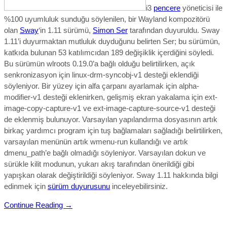
i3
pencere
yöneticisi ile
%100 uyumluluk sunduğu söylenilen, bir Wayland kompozitörü
olan
Sway
‘in 1.11 sürümü,
Simon Ser
tarafından duyuruldu. Sway
1.11’i duyurmaktan mutluluk duyduğunu belirten Ser; bu sürümün,
katkıda bulunan 53 katılımcıdan 189 değişiklik içerdiğini söyledi.
Bu sürümün wlroots 0.19.0’a bağlı olduğu belirtilirken, açık
senkronizasyon için linux-drm-syncobj-v1 desteği eklendiği
söyleniyor. Bir yüzey için alfa çarpanı ayarlamak için alpha-
modifier-v1 desteği eklenirken, gelişmiş ekran yakalama için ext-
image-copy-capture-v1 ve ext-image-capture-source-v1 desteği
de eklenmiş bulunuyor. Varsayılan yapılandırma dosyasının artık
birkaç yardımcı program için tuş bağlamaları sağladığı belirtilirken,
varsayılan menünün artık wmenu-run kullandığı ve artık
dmenu_path’e bağlı olmadığı söyleniyor. Varsayılan dokun ve
sürükle kilit modunun, yukarı akış tarafından önerildiği gibi
yapışkan olarak değiştirildiği söyleniyor.
S
way 1.11
hakkında bilgi
edinmek için
sürüm duyurusunu
inceleyebilirsiniz.
Continue Reading →