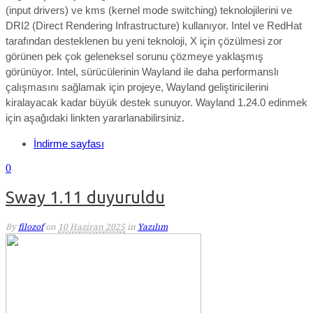
(input drivers) ve kms (kernel mode switching) teknolojilerini ve
DRI2 (Direct Rendering Infrastructure) kullanıyor. Intel ve RedHat
tarafından desteklenen bu yeni teknoloji, X için çözülmesi zor
görünen pek çok geleneksel sorunu çözmeye yaklaşmış
görünüyor. Intel, sürücülerinin Wayland ile daha performanslı
çalışmasını sağlamak için projeye, Wayland geliştiricilerini
kiralayacak kadar büyük destek sunuyor. Wayland 1.24.0 edinmek
için aşağıdaki linkten yararlanabilirsiniz.
İndirme sayfası
0
Sway 1.11 duyuruldu
By
filozof
on
10 Haziran 2025
in
Yazılım