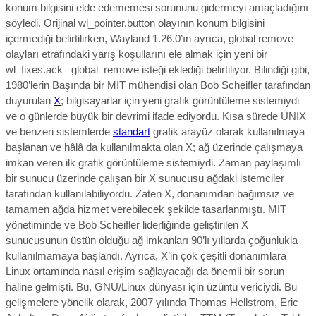
konum bilgisini elde edememesi sorununu gidermeyi amaçladığını
söyledi. Orijinal wl_pointer.button olayının konum bilgisini
içermediği belirtilirken, Wayland 1.26.0’ın ayrıca, global remove
olayları etrafındaki yarış koşullarını ele almak için yeni bir
wl_fixes.ack _global_remove isteği eklediği belirtiliyor.
Bilindiği gibi,
1980’lerin Başında bir MIT mühendisi olan Bob Scheifler tarafından
duyurulan
X
; bilgisayarlar için yeni grafik görüntüleme sistemiydi
ve o günlerde büyük bir devrimi ifade ediyordu.
Kısa sürede UNIX
ve benzeri sistemlerde
standart
grafik arayüz olarak kullanılmaya
başlanan ve hâlâ da kullanılmakta olan X; ağ üzerinde çalışmaya
imkan veren ilk grafik görüntüleme sistemiydi. Zaman paylaşımlı
bir sunucu üzerinde çalışan bir X sunucusu ağdaki istemciler
tarafından kullanılabiliyordu. Zaten X, donanımdan bağımsız ve
tamamen ağda hizmet verebilecek şekilde tasarlanmıştı. MIT
yönetiminde ve Bob Scheifler liderliğinde geliştirilen X
sunucusunun üstün olduğu ağ imkanları 90’lı yıllarda çoğunlukla
kullanılmamaya başlandı. Ayrıca, X’in çok çeşitli donanımlara
Linux ortamında nasıl erişim sağlayacağı da önemli bir sorun
haline gelmişti. Bu, GNU/Linux dünyası için üzüntü vericiydi. Bu
gelişmelere yönelik olarak, 2007 yılında Thomas Hellstrom, Eric