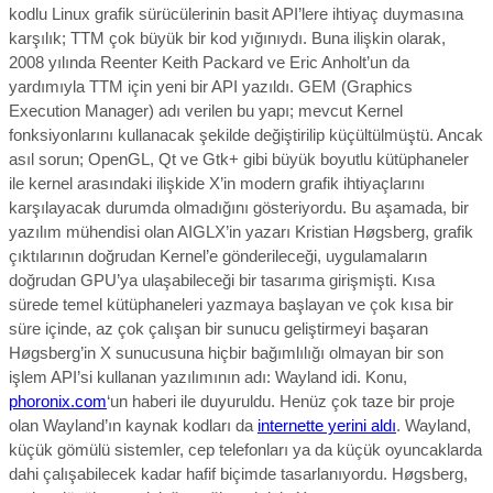
kodlu Linux grafik sürücülerinin basit API’lere ihtiyaç duymasına
karşılık; TTM çok büyük bir kod yığınıydı. Buna ilişkin olarak,
2008 yılında Reenter Keith Packard ve Eric Anholt’un da
yardımıyla TTM için yeni bir API yazıldı. GEM (Graphics
Execution Manager) adı verilen bu yapı; mevcut Kernel
fonksiyonlarını kullanacak şekilde değiştirilip küçültülmüştü. Ancak
asıl sorun; OpenGL, Qt ve Gtk+ gibi büyük boyutlu kütüphaneler
ile kernel arasındaki ilişkide X’in modern grafik ihtiyaçlarını
karşılayacak durumda olmadığını gösteriyordu. Bu aşamada, bir
yazılım mühendisi olan AIGLX’in yazarı Kristian Høgsberg, grafik
çıktılarının doğrudan Kernel’e gönderileceği, uygulamaların
doğrudan GPU’ya ulaşabileceği bir tasarıma girişmişti. Kısa
sürede temel kütüphaneleri yazmaya başlayan ve çok kısa bir
süre içinde, az çok çalışan bir sunucu geliştirmeyi başaran
Høgsberg’in X sunucusuna hiçbir bağımlılığı olmayan bir son
işlem API’si kullanan yazılımının adı: Wayland idi. Konu,
phoronix.com
‘un haberi ile duyuruldu. Henüz çok taze bir proje
olan Wayland’ın kaynak kodları da
internette yerini aldı
. Wayland,
küçük gömülü sistemler, cep telefonları ya da küçük oyuncaklarda
dahi çalışabilecek kadar hafif biçimde tasarlanıyordu. Høgsberg,