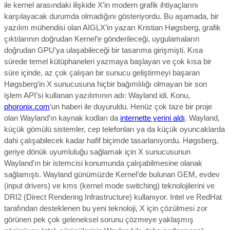
ile kernel arasındaki ilişkide X’in modern grafik ihtiyaçlarını
karşılayacak durumda olmadığını gösteriyordu. Bu aşamada, bir
yazılım mühendisi olan AIGLX’in yazarı Kristian Høgsberg, grafik
çıktılarının doğrudan Kernel’e gönderileceği, uygulamaların
doğrudan GPU’ya ulaşabileceği bir tasarıma girişmişti. Kısa
sürede temel kütüphaneleri yazmaya başlayan ve çok kısa bir
süre içinde, az çok çalışan bir sunucu geliştirmeyi başaran
Høgsberg’in X sunucusuna hiçbir bağımlılığı olmayan bir son
işlem API’si kullanan yazılımının adı: Wayland idi. Konu,
phoronix.com
‘un haberi ile duyuruldu. Henüz çok taze bir proje
olan Wayland’ın kaynak kodları da
internette yerini aldı
. Wayland,
küçük gömülü sistemler, cep telefonları ya da küçük oyuncaklarda
dahi çalışabilecek kadar hafif biçimde tasarlanıyordu. Høgsberg,
geriye dönük uyumluluğu sağlamak için X sunucusunun
Wayland’ın bir istemcisi konumunda çalışabilmesine olanak
sağlamıştı. Wayland günümüzde Kernel’de bulunan GEM, evdev
(input drivers) ve kms (kernel mode switching) teknolojilerini ve
DRI2 (Direct Rendering Infrastructure) kullanıyor. Intel ve RedHat
tarafından desteklenen bu yeni teknoloji, X için çözülmesi zor
görünen pek çok geleneksel sorunu çözmeye yaklaşmış