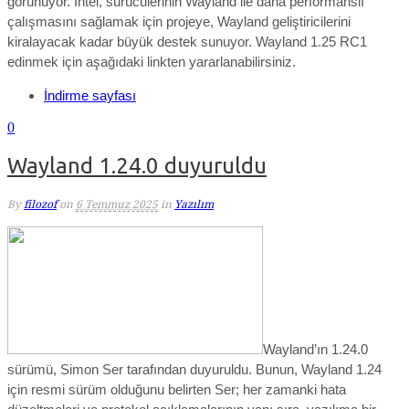
görünüyor. Intel, sürücülerinin Wayland ile daha performanslı
çalışmasını sağlamak için projeye, Wayland geliştiricilerini
kiralayacak kadar büyük destek sunuyor. Wayland 1.25 RC1
edinmek için aşağıdaki linkten yararlanabilirsiniz.
İndirme sayfası
0
Wayland 1.24.0 duyuruldu
By
filozof
on
6 Temmuz 2025
in
Yazılım
Wayland’ın 1.24.0
sürümü, Simon Ser tarafından duyuruldu.
Bunun, Wayland 1.24
için resmi sürüm olduğunu belirten Ser; her zamanki hata