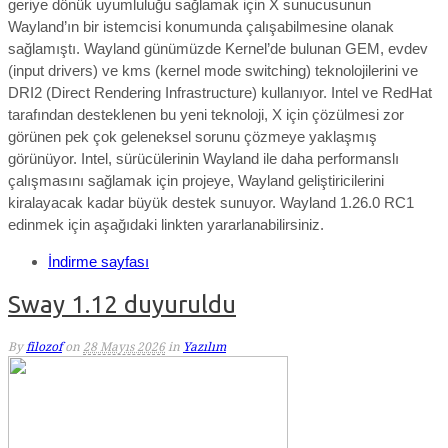
geriye dönük uyumluluğu sağlamak için X sunucusunun
Wayland’ın bir istemcisi konumunda çalışabilmesine olanak
sağlamıştı. Wayland günümüzde Kernel’de bulunan GEM, evdev
(input drivers) ve kms (kernel mode switching) teknolojilerini ve
DRI2 (Direct Rendering Infrastructure) kullanıyor. Intel ve RedHat
tarafından desteklenen bu yeni teknoloji, X için çözülmesi zor
görünen pek çok geleneksel sorunu çözmeye yaklaşmış
görünüyor. Intel, sürücülerinin Wayland ile daha performanslı
çalışmasını sağlamak için projeye, Wayland geliştiricilerini
kiralayacak kadar büyük destek sunuyor. Wayland 1.26.0 RC1
edinmek için aşağıdaki linkten yararlanabilirsiniz.
İndirme sayfası
Sway 1.12 duyuruldu
By
filozof
on
28 Mayıs 2026
in
Yazılım