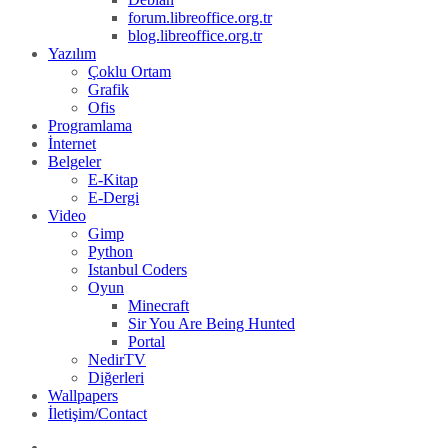
forum.libreoffice.org.tr
blog.libreoffice.org.tr
Yazılım
Çoklu Ortam
Grafik
Ofis
Programlama
İnternet
Belgeler
E-Kitap
E-Dergi
Video
Gimp
Python
Istanbul Coders
Oyun
Minecraft
Sir You Are Being Hunted
Portal
NedirTV
Diğerleri
Wallpapers
İletişim/Contact