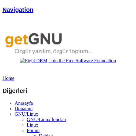
Navigation
Home
Diğerleri
Anasayfa
Donanım
GNU/Linux
GNU/Linux İpuçları
Linux
Forum
Debian