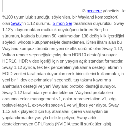
i3
pencere
yöneticisi ile
%100 uyumluluk sunduğu söylenilen, bir Wayland kompozitörü
olan
Sway
‘in 1.12 sürümü,
Simon Ser
tarafından duyuruldu. Sway
1.12’yi duyurmaktan mutluluk duyduğunu belirten Ser; bu
sürümün,
katkıda bulunan 50 katılımcıdan 138 değişiklik içerdiğini
söyledi. wlroots kütüphanesiyle desteklenen, i3’ten ilham alan bu
Wayland kompozitörünün en yeni özellik sürümü olan Sway 1.12;
Vulkan render seçeneğiyle çalışırken HDR10 desteği sunuyor.
HDR10, HDR video içeriği için en yaygın açık standart formatıdır.
Sway 1.12 ayrıca, tek tek pencereleri yakalama desteği, ekranın
EDID verileri tarafından duyurulan renk birincillerini kullanmak için
yeni bir “–device-primaries” seçeneği, tuş takımı kaydırma
anahtarları desteği ve yeni Wayland protokol desteği sunuyor.
Sway 1.12 tarafından yeni desteklenen Wayland protokolleri
arasında color-management-v1, color-representation-v1, xdg-
toplevel-tag-v1, ext-workspace-v1 ve wl_fixes yer alıyor. Sway
1.12 artık playerctl için tuş atamaları içeren varsayılan bir
yapılandırma dosyasıyla birlikte geliyor, Sway artık
desteklenmeyen GPU’larda (NVIDIA tescilli sürücüleri gibi)