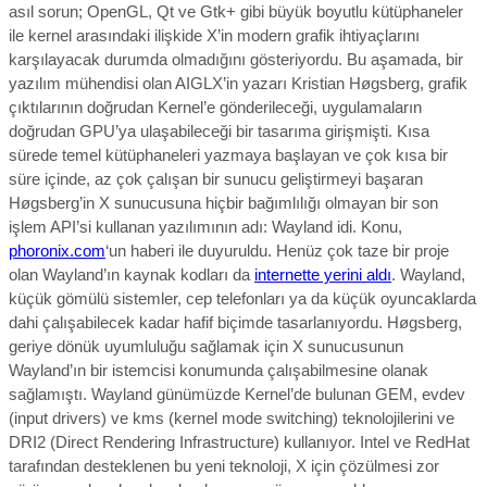
asıl sorun; OpenGL, Qt ve Gtk+ gibi büyük boyutlu kütüphaneler
ile kernel arasındaki ilişkide X’in modern grafik ihtiyaçlarını
karşılayacak durumda olmadığını gösteriyordu. Bu aşamada, bir
yazılım mühendisi olan AIGLX’in yazarı Kristian Høgsberg, grafik
çıktılarının doğrudan Kernel’e gönderileceği, uygulamaların
doğrudan GPU’ya ulaşabileceği bir tasarıma girişmişti. Kısa
sürede temel kütüphaneleri yazmaya başlayan ve çok kısa bir
süre içinde, az çok çalışan bir sunucu geliştirmeyi başaran
Høgsberg’in X sunucusuna hiçbir bağımlılığı olmayan bir son
işlem API’si kullanan yazılımının adı: Wayland idi. Konu,
phoronix.com
‘un haberi ile duyuruldu. Henüz çok taze bir proje
olan Wayland’ın kaynak kodları da
internette yerini aldı
. Wayland,
küçük gömülü sistemler, cep telefonları ya da küçük oyuncaklarda
dahi çalışabilecek kadar hafif biçimde tasarlanıyordu. Høgsberg,
geriye dönük uyumluluğu sağlamak için X sunucusunun
Wayland’ın bir istemcisi konumunda çalışabilmesine olanak
sağlamıştı. Wayland günümüzde Kernel’de bulunan GEM, evdev
(input drivers) ve kms (kernel mode switching) teknolojilerini ve
DRI2 (Direct Rendering Infrastructure) kullanıyor. Intel ve RedHat
tarafından desteklenen bu yeni teknoloji, X için çözülmesi zor