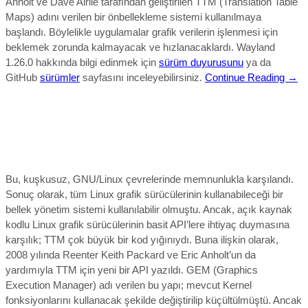
Anholt ve Dave Airlie tarafından geliştirilen TTM (Translation Table
Maps) adını verilen bir önbellekleme sistemi kullanılmaya
başlandı. Böylelikle uygulamalar grafik verilerin işlenmesi için
beklemek zorunda kalmayacak ve hızlanacaklardı.
Wayland
1.26.0 hakkında bilgi edinmek için
sürüm duyurusunu
ya da
GitHub
sürümler
sayfasını inceleyebilirsiniz.
Continue Reading →
Bu, kuşkusuz, GNU/Linux çevrelerinde memnunlukla karşılandı.
Sonuç olarak, tüm Linux grafik sürücülerinin kullanabileceği bir
bellek yönetim sistemi kullanılabilir olmuştu. Ancak, açık kaynak
kodlu Linux grafik sürücülerinin basit API’lere ihtiyaç duymasına
karşılık; TTM çok büyük bir kod yığınıydı. Buna ilişkin olarak,
2008 yılında Reenter Keith Packard ve Eric Anholt’un da
yardımıyla TTM için yeni bir API yazıldı. GEM (Graphics
Execution Manager) adı verilen bu yapı; mevcut Kernel
fonksiyonlarını kullanacak şekilde değiştirilip küçültülmüştü. Ancak