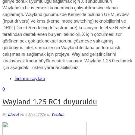
geriye dönük uyumluluğu sağlamak için X sunucusunun
Wayland’ın bir istemcisi konumunda çalışabilmesine olanak
sağlamıştı. Wayland günümüzde Kernel’de bulunan GEM, evdev
(input drivers) ve kms (kernel mode switching) teknolojilerini ve
DRI2 (Direct Rendering Infrastructure) kullanıyor. Intel ve RedHat
tarafından desteklenen bu yeni teknoloji, X için çözülmesi zor
görünen pek çok geleneksel sorunu çözmeye yaklaşmış
görünüyor. Intel, sürücülerinin Wayland ile daha performanslı
çalışmasını sağlamak için projeye, Wayland geliştiricilerini
kiralayacak kadar büyük destek sunuyor. Wayland 1.25.0 edinmek
için aşağıdaki linkten yararlanabilirsiniz.
İndirme sayfası
0
Wayland 1.25 RC1 duyuruldu
By
filozof
on
6 Mart 2026
in
Yazılım