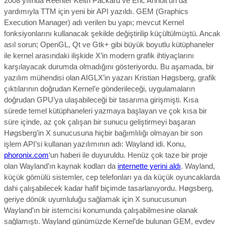
2008 yılında Reenter Keith Packard ve Eric Anholt’un da
yardımıyla TTM için yeni bir API yazıldı. GEM (Graphics
Execution Manager) adı verilen bu yapı; mevcut Kernel
fonksiyonlarını kullanacak şekilde değiştirilip küçültülmüştü. Ancak
asıl sorun; OpenGL, Qt ve Gtk+ gibi büyük boyutlu kütüphaneler
ile kernel arasındaki ilişkide X’in modern grafik ihtiyaçlarını
karşılayacak durumda olmadığını gösteriyordu. Bu aşamada, bir
yazılım mühendisi olan AIGLX’in yazarı Kristian Høgsberg, grafik
çıktılarının doğrudan Kernel’e gönderileceği, uygulamaların
doğrudan GPU’ya ulaşabileceği bir tasarıma girişmişti. Kısa
sürede temel kütüphaneleri yazmaya başlayan ve çok kısa bir
süre içinde, az çok çalışan bir sunucu geliştirmeyi başaran
Høgsberg’in X sunucusuna hiçbir bağımlılığı olmayan bir son
işlem API’si kullanan yazılımının adı: Wayland idi. Konu,
phoronix.com
‘un haberi ile duyuruldu. Henüz çok taze bir proje
olan Wayland’ın kaynak kodları da
internette yerini aldı
. Wayland,
küçük gömülü sistemler, cep telefonları ya da küçük oyuncaklarda
dahi çalışabilecek kadar hafif biçimde tasarlanıyordu. Høgsberg,
geriye dönük uyumluluğu sağlamak için X sunucusunun
Wayland’ın bir istemcisi konumunda çalışabilmesine olanak
sağlamıştı. Wayland günümüzde Kernel’de bulunan GEM, evdev