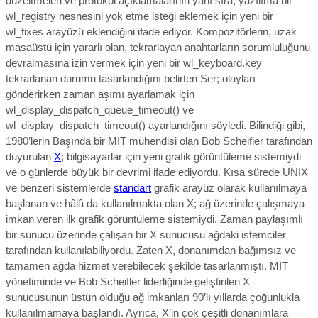
düzeltmeleri ve protokol açıklamalarının yanı sıra, yazılıma bir
wl_registry nesnesini yok etme isteği eklemek için yeni bir
wl_fixes arayüzü eklendiğini ifade ediyor. Kompozitörlerin, uzak
masaüstü için yararlı olan, tekrarlayan anahtarların sorumluluğunu
devralmasına izin vermek için yeni bir wl_keyboard.key
tekrarlanan durumu tasarlandığını belirten Ser; olayları
gönderirken zaman aşımı ayarlamak için
wl_display_dispatch_queue_timeout() ve
wl_display_dispatch_timeout() ayarlandığını söyledi.
Bilindiği gibi,
1980’lerin Başında bir MIT mühendisi olan Bob Scheifler tarafından
duyurulan
X
; bilgisayarlar için yeni grafik görüntüleme sistemiydi
ve o günlerde büyük bir devrimi ifade ediyordu.
Kısa sürede UNIX
ve benzeri sistemlerde
standart
grafik arayüz olarak kullanılmaya
başlanan ve hâlâ da kullanılmakta olan X; ağ üzerinde çalışmaya
imkan veren ilk grafik görüntüleme sistemiydi. Zaman paylaşımlı
bir sunucu üzerinde çalışan bir X sunucusu ağdaki istemciler
tarafından kullanılabiliyordu. Zaten X, donanımdan bağımsız ve
tamamen ağda hizmet verebilecek şekilde tasarlanmıştı. MIT
yönetiminde ve Bob Scheifler liderliğinde geliştirilen X
sunucusunun üstün olduğu ağ imkanları 90’lı yıllarda çoğunlukla
kullanılmamaya başlandı. Ayrıca, X’in çok çeşitli donanımlara