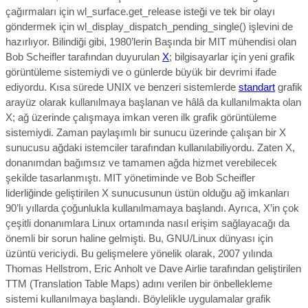
çağırmaları için wl_surface.get_release isteği ve tek bir olayı
göndermek için wl_display_dispatch_pending_single() işlevini de
hazırlıyor.
Bilindiği gibi, 1980’lerin Başında bir MIT mühendisi olan
Bob Scheifler tarafından duyurulan
X
; bilgisayarlar için yeni grafik
görüntüleme sistemiydi ve o günlerde büyük bir devrimi ifade
ediyordu.
Kısa sürede UNIX ve benzeri sistemlerde
standart
grafik
arayüz olarak kullanılmaya başlanan ve hâlâ da kullanılmakta olan
X; ağ üzerinde çalışmaya imkan veren ilk grafik görüntüleme
sistemiydi. Zaman paylaşımlı bir sunucu üzerinde çalışan bir X
sunucusu ağdaki istemciler tarafından kullanılabiliyordu. Zaten X,
donanımdan bağımsız ve tamamen ağda hizmet verebilecek
şekilde tasarlanmıştı. MIT yönetiminde ve Bob Scheifler
liderliğinde geliştirilen X sunucusunun üstün olduğu ağ imkanları
90’lı yıllarda çoğunlukla kullanılmamaya başlandı. Ayrıca, X’in çok
çeşitli donanımlara Linux ortamında nasıl erişim sağlayacağı da
önemli bir sorun haline gelmişti. Bu, GNU/Linux dünyası için
üzüntü vericiydi. Bu gelişmelere yönelik olarak, 2007 yılında
Thomas Hellstrom, Eric Anholt ve Dave Airlie tarafından geliştirilen
TTM (Translation Table Maps) adını verilen bir önbellekleme
sistemi kullanılmaya başlandı. Böylelikle uygulamalar grafik