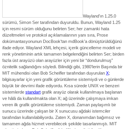
Wayland’ın 1.25.0
sürümü, Simon Ser tarafından duyuruldu.
Bunun, Wayland 1.25
için resmi sürüm olduğunu belirten Ser; her zamanki hata
düzeltmeleri ve protokol açıklamalarının yanı sıra, Prose
dokümantasyonunun DocBook’tan mdBook’a dönüştürüldüğünü
ifade ediyor. Wayland XML lehçesi, içerik güncelleme modeli ve
renk yönetiminin artık tamamen belgelendiğini belirten Ser; birden
fazla üst arayüzü olan arayüzler için yeni bir “dondurulmuş”
öznitelik sağlandığını söyledi.
Bilindiği gibi, 1980’lerin Başında bir
MIT mühendisi olan Bob Scheifler tarafından duyurulan
X
;
bilgisayarlar için yeni grafik görüntüleme sistemiydi ve o günlerde
büyük bir devrimi ifade ediyordu.
Kısa sürede UNIX ve benzeri
sistemlerde
standart
grafik arayüz olarak kullanılmaya başlanan
ve hâlâ da kullanılmakta olan X; ağ üzerinde çalışmaya imkan
veren ilk grafik görüntüleme sistemiydi. Zaman paylaşımlı bir
sunucu üzerinde çalışan bir X sunucusu ağdaki istemciler
tarafından kullanılabiliyordu. Zaten X, donanımdan bağımsız ve
tamamen ağda hizmet verebilecek şekilde tasarlanmıştı. MIT