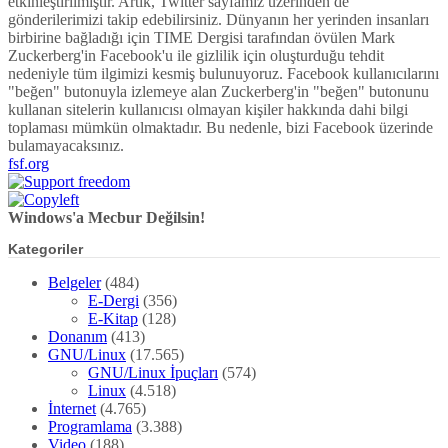
etkinleştirilmiştir. Artık, Twitter sayfamız üzerinden de
gönderilerimizi takip edebilirsiniz. Dünyanın her yerinden insanları
birbirine bağladığı için TIME Dergisi tarafından övülen Mark
Zuckerberg'in Facebook'u ile gizlilik için oluşturduğu tehdit
nedeniyle tüm ilgimizi kesmiş bulunuyoruz. Facebook kullanıcılarını
"beğen" butonuyla izlemeye alan Zuckerberg'in "beğen" butonunu
kullanan sitelerin kullanıcısı olmayan kişiler hakkında dahi bilgi
toplaması mümkün olmaktadır. Bu nedenle, bizi Facebook üzerinde
bulamayacaksınız.
fsf.org
Windows'a Mecbur Değilsin!
Kategoriler
Belgeler
(484)
E-Dergi
(356)
E-Kitap
(128)
Donanım
(413)
GNU/Linux
(17.565)
GNU/Linux İpuçları
(574)
Linux
(4.518)
İnternet
(4.765)
Programlama
(3.388)
Video
(188)