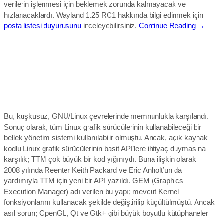
verilerin işlenmesi için beklemek zorunda kalmayacak ve
hızlanacaklardı. Wayland 1.25 RC1 hakkında bilgi edinmek için
posta listesi duyurusun
u
inceleyebilirsiniz.
Continue Reading →
Bu, kuşkusuz, GNU/Linux çevrelerinde memnunlukla karşılandı.
Sonuç olarak, tüm Linux grafik sürücülerinin kullanabileceği bir
bellek yönetim sistemi kullanılabilir olmuştu. Ancak, açık kaynak
kodlu Linux grafik sürücülerinin basit API’lere ihtiyaç duymasına
karşılık; TTM çok büyük bir kod yığınıydı. Buna ilişkin olarak,
2008 yılında Reenter Keith Packard ve Eric Anholt’un da
yardımıyla TTM için yeni bir API yazıldı. GEM (Graphics
Execution Manager) adı verilen bu yapı; mevcut Kernel
fonksiyonlarını kullanacak şekilde değiştirilip küçültülmüştü. Ancak
asıl sorun; OpenGL, Qt ve Gtk+ gibi büyük boyutlu kütüphaneler