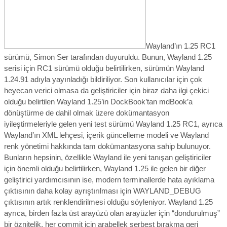
Wayland’ın 1.25 RC1
sürümü, Simon Ser tarafından duyuruldu.
Bunun, Wayland 1.25
serisi için RC1 sürümü olduğu belirtilirken, sürümün Wayland
1.24.91 adıyla yayınladığı bildiriliyor. Son kullanıcılar için çok
heyecan verici olmasa da geliştiriciler için biraz daha ilgi çekici
olduğu belirtilen Wayland 1.25’in DockBook’tan mdBook’a
dönüştürme de dahil olmak üzere dokümantasyon
iyileştirmeleriyle gelen yeni test sürümü Wayland 1.25 RC1, ayrıca
Wayland’ın XML lehçesi, içerik güncelleme modeli ve Wayland
renk yönetimi hakkında tam dokümantasyona sahip bulunuyor.
Bunların hepsinin, özellikle Wayland ile yeni tanışan geliştiriciler
için önemli olduğu belirtilirken, Wayland 1.25 ile gelen bir diğer
geliştirici yardımcısının ise, modern terminallerde hata ayıklama
çıktısının daha kolay ayrıştırılması için WAYLAND_DEBUG
çıktısının artık renklendirilmesi olduğu söyleniyor. Wayland 1.25
ayrıca, birden fazla üst arayüzü olan arayüzler için “dondurulmuş”
bir öznitelik, her commit için arabellek serbest bırakma geri