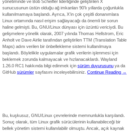
yönetiminde ve Bob Scheifler liderliğinde geliştirilen X
sunucusunun üstün olduğu ağ imkanları 90’lı yıllarda çoğunlukla
kullanılmamaya başlandı. Ayrıca, X’in çok çeşitli donanımlara
Linux ortamında nasıl erişim sağlayacağı da önemli bir sorun
haline gelmişti. Bu, GNU/Linux dünyası için üzüntü vericiydi. Bu
gelişmelere yönelik olarak, 2007 yılında Thomas Hellstrom, Eric
Anholt ve Dave Airlie tarafından geliştirilen TTM (Translation Table
Maps) adını verilen bir önbellekleme sistemi kullanılmaya
başlandı. Böylelikle uygulamalar grafik verilerin işlenmesi için
beklemek zorunda kalmayacak ve hızlanacaklardı. Wayland
1.26.0 RC1 hakkında bilgi edinmek için
sürüm duyurusunu
ya da
GitHub
sürümler
sayfasını inceleyebilirsiniz.
Continue Reading →
Bu, kuşkusuz, GNU/Linux çevrelerinde memnunlukla karşılandı.
Sonuç olarak, tüm Linux grafik sürücülerinin kullanabileceği bir
bellek yönetim sistemi kullanılabilir olmuştu. Ancak, açık kaynak