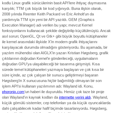
kodlu Linux grafik sürücülerinin basit API’lere ihtiyaç duymasına
karşılık; TTM çok büyük bir kod yığınıydı. Buna ilişkin olarak,
2008 yılında Reenter Keith Packard ve Eric Anholt’un da
yardımıyla TTM için yeni bir API yazıldı. GEM (Graphics
Execution Manager) adı verilen bu yapı; mevcut Kernel
fonksiyonlarını kullanacak şekilde değiştirilip küçültülmüştü. Ancak
asıl sorun; OpenGL, Qt ve Gtk+ gibi büyük boyutlu kütüphaneler
ile kernel arasındaki ilişkide X’in modern grafik ihtiyaçlarını
karşılayacak durumda olmadığını gösteriyordu. Bu aşamada, bir
yazılım mühendisi olan AIGLX’in yazarı Kristian Høgsberg, grafik
çıktılarının doğrudan Kernel’e gönderileceği, uygulamaların
doğrudan GPU’ya ulaşabileceği bir tasarıma girişmişti. Kısa
sürede temel kütüphaneleri yazmaya başlayan ve çok kısa bir
süre içinde, az çok çalışan bir sunucu geliştirmeyi başaran
Høgsberg’in X sunucusuna hiçbir bağımlılığı olmayan bir son
işlem API’si kullanan yazılımının adı: Wayland idi. Konu,
phoronix.com
‘un haberi ile duyuruldu. Henüz çok taze bir proje
olan Wayland’ın kaynak kodları da
internette yerini aldı
. Wayland,
küçük gömülü sistemler, cep telefonları ya da küçük oyuncaklarda
dahi çalışabilecek kadar hafif biçimde tasarlanıyordu. Høgsberg,