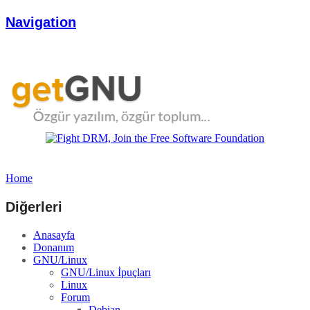
Navigation
Home
Diğerleri
Anasayfa
Donanım
GNU/Linux
GNU/Linux İpuçları
Linux
Forum
Debian