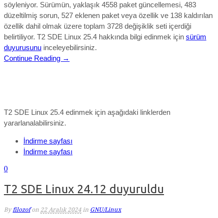
söyleniyor. Sürümün, yaklaşık 4558 paket güncellemesi, 483
düzeltilmiş sorun, 527 eklenen paket veya özellik ve 138 kaldırılan
özellik dahil olmak üzere toplam 3728 değişiklik seti içerdiği
belirtiliyor.
T2 SDE Linux 25.4 hakkında bilgi edinmek için
sürüm
duyurusunu
inceleyebilirsiniz.
Continue Reading →
T2 SDE Linux 25.4 edinmek için aşağıdaki linklerden
yararlanalabilirsiniz.
İndirme sayfası
İndirme sayfası
0
T2 SDE Linux 24.12 duyuruldu
By
filozof
on
22 Aralık 2024
in
GNU/Linux