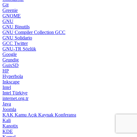
Git
Greenie
GNOME
GNU
GNU Binutils
GNU Compiler Collection GCC
GNU Solidario
GCC Twitter
GNU-TR Sözlük
Google
Grundig
GuixSD
HP
Hyperbola
Inkscape
Intel
Intel Türkiye
internet.org.tr
Java
Joomla
KAK Kamu Açık Kaynak Konferansı
Kali
Kanotix
KDE
Kernel