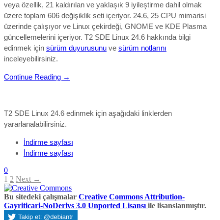
veya özellik, 21 kaldırılan ve yaklaşık 9 iyileştirme dahil olmak
üzere toplam 606 değişiklik seti
içeriyor. 24.6, 25 CPU mimarisi
üzerinde çalışıyor ve Linux çekirdeği, GNOME ve KDE Plasma
güncellemelerini içeriyor.
T2 SDE Linux 24.6 hakkında bilgi
edinmek için
sürüm duyurusunu
ve
sürüm notlarını
inceleyebilirsiniz.
Continue Reading →
T2 SDE Linux 24.6 edinmek için aşağıdaki linklerden
yararlanalabilirsiniz.
İndirme sayfası
İndirme sayfası
0
1
2
Next →
Bu sitedeki çalışmalar
Creative Commons Attribution-
Gayriticari-NoDerivs 3.0 Unported Lisansı
ile lisanslanmıştır.