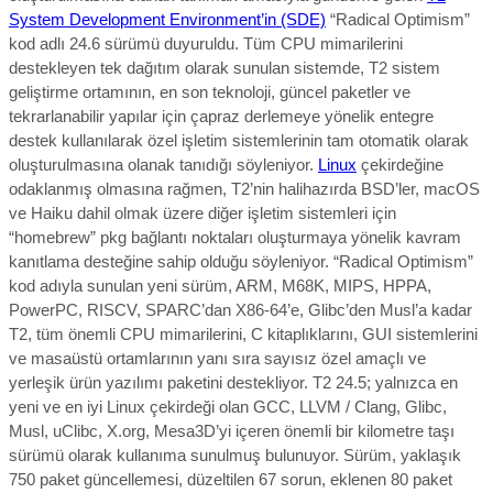
System Development Environment’in (SDE)
“Radical Optimism”
kod adlı 24.6 sürümü duyuruldu.
Tüm CPU mimarilerini
destekleyen tek dağıtım
olarak sunulan sistemde,
T2 sistem
geliştirme ortamının, en son teknoloji, güncel paketler ve
tekrarlanabilir yapılar için çapraz derlemeye yönelik entegre
destek kullanılarak özel işletim sistemlerinin tam otomatik olarak
oluşturulmasına olanak tanıdığı söyleniyor.
Linux
çekirdeğine
odaklanmış olmasına rağmen, T2’nin halihazırda BSD’ler, macOS
ve Haiku dahil olmak üzere diğer işletim sistemleri için
“homebrew” pkg bağlantı noktaları oluşturmaya yönelik kavram
kanıtlama desteğine sahip olduğu söyleniyor. “Radical Optimism”
kod adıyla sunulan yeni sürüm, ARM, M68K, MIPS, HPPA,
PowerPC, RISCV, SPARC’dan X86-64’e, Glibc’den Musl’a kadar
T2, tüm önemli CPU mimarilerini, C kitaplıklarını, GUI sistemlerini
ve masaüstü ortamlarının yanı sıra sayısız özel amaçlı ve
yerleşik ürün yazılımı paketini destekliyor. T2 24.5; yalnızca en
yeni ve en iyi Linux çekirdeği olan GCC, LLVM / Clang, Glibc,
Musl, uClibc, X.org, Mesa3D’yi içeren önemli bir kilometre taşı
sürümü olarak kullanıma sunulmuş bulunuyor. Sürüm,
yaklaşık
750 paket güncellemesi, düzeltilen 67 sorun, eklenen 80 paket