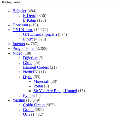
Kategoriler
Belgeler
(484)
E-Dergi
(356)
E-Kitap
(128)
Donanım
(413)
GNU/Linux
(17.572)
GNU/Linux İpuçları
(574)
Linux
(4.523)
İnternet
(4.767)
Programlama
(3.388)
Video
(188)
Diğerleri
(3)
Gimp
(24)
Istanbul Coders
(21)
NedirTV
(11)
Oyun
(65)
Minecraft
(28)
Portal
(8)
Sir You Are Being Hunted
(15)
Python
(1)
Yazılım
(10.549)
Çoklu Ortam
(983)
Grafik
(595)
Ofis
(1.482)