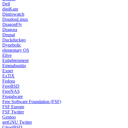
Dell
digiKam
Distrowatch
DoudouLinux
DragonFly
Dragora
Drupal
Duckduckgo
Dynebolic
elementary OS
Elive
Enlightenment
Emmabuntüs
Exper
ExTiX
Fedora
FreeBSD
FreeNAS
Frugalware
Free Software Foundation (FSF)
FSF Europe
FSF Twitter
Gentoo
getGNU Twitter
GhostBSD