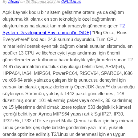
By
filozof
on
30 Temmuz 2024
in
GNU/Linux
Açık kaynak kodlu bir sistem geliştirme ortamı ya da dağıtım
oluşturma kiti olarak en son teknolojiyle özel dağıtımların
oluşturulmasına olanak tanımak amacıyla gündeme gelen
T2
System Development Environment’in (SDE)
“Pkg Once, Runs
Everywhere!” kod adlı 24.8 sürümü duyuruldu.
Tüm CPU
mimarilerini destekleyen tek dağıtım
olarak sunulan sistemde, e
n
popüler 13 CPU ve libc/derleyici yapılandırması için önemli
güncellemeler ve kullanıma hazır kolaylık iyileştirmeleri sunan T2
24.8’i duyurmaktan mutluluk duyulduğu belirtilirken, ARM(64),
HPPA64, IA64, MIPS64, PowerPC64, RISCV64, SPARC64, i686
ve x86-64 artık yalnızca çalışan bir iş sunucusu deneyimi için
varsayılan olarak çapraz derlenmiş OpenJDK Java™ da sunduğu
söyleniyor. Sürümün, yaklaşık 1442 paket güncellemesi, 148
düzeltilmiş sorun, 101 eklenmiş paket veya özellik, 36 kaldırılmış
ve 15 iyileştirme dahil olmak üzere toplam 933 değişiklik kümesi
içerdiği belirtiliyor. Ayrıca MIPS64 yapısı artık Sgi IP27, IP30,
IP32-r5k, IP32-r10k ve genel Malta Qemu kartları için beş mimari
Linux çekirdek çeşidiyle birlikte gönderilen yazılımın, yüksek
oranda optimize edilmiş T2/Linux’un denenmesi için en uygun