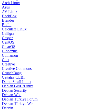
Arch Linux
Asus
AV Linux
BackBox
Blender
Bodhi
Calculate Linux
Calligra
Casper
CentOS
ClearOS
Clonezilla
Cinnamon
Cnet
Creative
Creative Commons
CrunchBang
Çağatay ÇEBİ
Damn Small Linux
Debian GNU/Linux
Debian Security
Debian Wiki
Debian Türkiye Forum
Debian Türkiye Wiki
Deepin