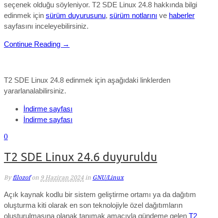
seçenek olduğu söyleniyor.
T2 SDE Linux 24.8 hakkında bilgi
edinmek için
sürüm duyurusunu
,
sürüm notlarını
ve
haberler
sayfasını inceleyebilirsiniz.
Continue Reading →
T2 SDE Linux 24.8 edinmek için aşağıdaki linklerden
yararlanalabilirsiniz.
İndirme sayfası
İndirme sayfası
0
T2 SDE Linux 24.6 duyuruldu
By
filozof
on
9 Haziran 2024
in
GNU/Linux
Açık kaynak kodlu bir sistem geliştirme ortamı ya da dağıtım
oluşturma kiti olarak en son teknolojiyle özel dağıtımların
oluşturulmasına olanak tanımak amacıyla gündeme gelen
T2