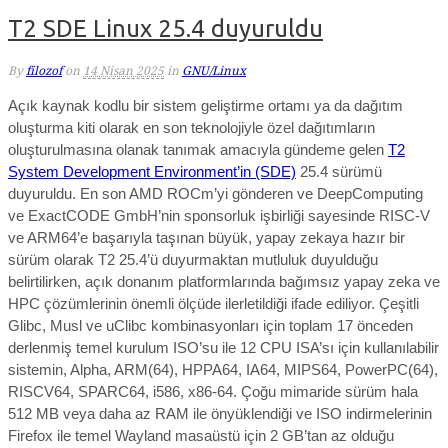
T2 SDE Linux 25.4 duyuruldu
By
filozof
on
14 Nisan 2025
in
GNU/Linux
Açık kaynak kodlu bir sistem geliştirme ortamı ya da dağıtım
oluşturma kiti olarak en son teknolojiyle özel dağıtımların
oluşturulmasına olanak tanımak amacıyla gündeme gelen
T2
System Development Environment’in (SDE)
25.4 sürümü
duyuruldu. E
n son AMD ROCm’yi gönderen ve DeepComputing
ve ExactCODE GmbH’nin sponsorluk işbirliği sayesinde RISC-V
ve ARM64’e başarıyla taşınan büyük, yapay zekaya hazır bir
sürüm olarak T2 25.4’ü duyurmaktan mutluluk duyu
lduğu
belirtilirken,
açık donanım platformlarında bağımsız yapay zeka ve
HPC çözümlerinin önemli ölçüde ilerletildiği ifade ediliyor. Çeşitli
Glibc, Musl ve uClibc kombinasyonları için toplam 17 önceden
derlenmiş temel kurulum ISO’su ile 12 CPU ISA’sı için kullanılabilir
sistemin, Alpha, ARM(64), HPPA64, IA64, MIPS64, PowerPC(64),
RISCV64, SPARC64, i586, x86-64. Çoğu mimaride sürüm hala
512 MB veya daha az RAM ile önyüklendiği ve ISO indirmelerinin
Firefox ile temel Wayland masaüstü için 2 GB’tan az olduğu