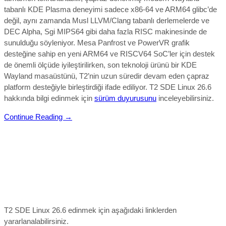
tabanlı KDE Plasma deneyimi sadece x86-64 ve ARM64 glibc’de
değil, aynı zamanda Musl LLVM/Clang tabanlı derlemelerde ve
DEC Alpha, Sgi MIPS64 gibi daha fazla RISC makinesinde de
sunulduğu söyleniyor. Mesa Panfrost ve PowerVR grafik
desteğine sahip en yeni ARM64 ve RISCV64 SoC’ler için destek
de önemli ölçüde iyileştirilirken, son teknoloji ürünü bir KDE
Wayland masaüstünü, T2’nin uzun süredir devam eden çapraz
platform desteğiyle birleştirdiği ifade ediliyor.
T2 SDE Linux 26.6
hakkında bilgi edinmek için
sürüm duyurusunu
inceleyebilirsiniz.
Continue Reading →
T2 SDE Linux 26.6 edinmek için aşağıdaki linklerden
yararlanalabilirsiniz.