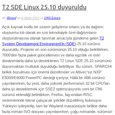
T2 SDE Linux 25.10 duyuruldu
By
filozof
on
8 Ekim 2025
in
GNU/Linux
Açık kaynak kodlu bir sistem geliştirme ortamı ya da dağıtım
oluşturma kiti olarak en son teknolojiyle özel dağıtımların
oluşturulmasına olanak tanımak amacıyla gündeme gelen
T2
System Development Environment’in (SDE)
25.10 sürümü
duyuruldu.
Projenin en son sürümünün 25.10 olduğu belirtilirken,
7000’den fazla paket güncellemesi ve daha egzotik ve eski
donanımlarla daha iyi desteklenen T2 Linux SDE 25.10 sürümünü
duyurmaktan mutluluk duyulduğu belirtiliyor. Bu sürüm, SPARC64
bellek bozulması için önemli düzeltmeler ve Altivec’siz NXP
E5000/E6000 PowerPC desteği içeriyor. Hâlâ bir i486 sürümü
yayınlanırken, bu yeni, daha yüksek performanslı 32 bit CPU’ları
daha iyi desteklemek için SSE2 optimizasyonlu yeni bir i786
sürümü eklendiği belirtilirken, Firefox, big-endian RISC
sistemlerinde tekrar çalışacak şekilde düzeltilmiş bulunuyor.
Yükleyici iyileştirilip, tam bir Wayland masaüstüyle birlikte daha
fazla mimari ISO dosyası yayınlanırken, çoğu mimaride, sürümün