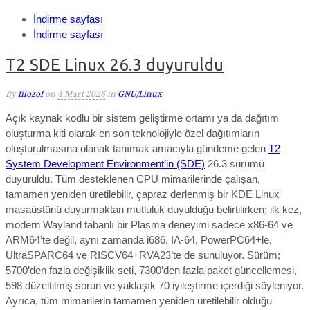
İndirme sayfası
İndirme sayfası
T2 SDE Linux 26.3 duyuruldu
By
filozof
on
4 Mart 2026
in
GNU/Linux
Açık kaynak kodlu bir sistem geliştirme ortamı ya da dağıtım
oluşturma kiti olarak en son teknolojiyle özel dağıtımların
oluşturulmasına olanak tanımak amacıyla gündeme gelen
T2
System Development Environment’in (SDE)
26.3 sürümü
duyuruldu.
Tüm desteklenen CPU mimarilerinde çalışan,
tamamen yeniden üretilebilir, çapraz derlenmiş bir KDE Linux
masaüstünü duyurmaktan mutluluk duyulduğu belirtilirken; ilk kez,
modern Wayland tabanlı bir Plasma deneyimi sadece x86-64 ve
ARM64’te değil, aynı zamanda i686, IA-64, PowerPC64+le,
UltraSPARC64 ve RISCV64+RVA23’te de sunuluyor. Sürüm;
5700’den fazla değişiklik seti, 7300’den fazla paket güncellemesi,
598 düzeltilmiş sorun ve yaklaşık 70 iyileştirme içerdiği söyleniyor.
Ayrıca, tüm mimarilerin tamamen yeniden üretilebilir olduğu