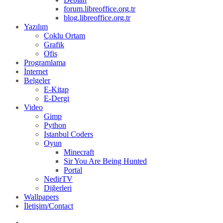
forum.libreoffice.org.tr
blog.libreoffice.org.tr
Yazılım
Çoklu Ortam
Grafik
Ofis
Programlama
İnternet
Belgeler
E-Kitap
E-Dergi
Video
Gimp
Python
Istanbul Coders
Oyun
Minecraft
Sir You Are Being Hunted
Portal
NedirTV
Diğerleri
Wallpapers
İletişim/Contact