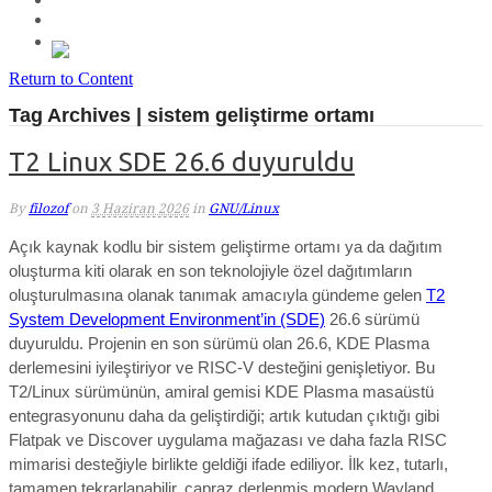
Return to Content
Tag Archives | sistem geliştirme ortamı
T2 Linux SDE 26.6 duyuruldu
By
filozof
on
3 Haziran 2026
in
GNU/Linux
Açık kaynak kodlu bir sistem geliştirme ortamı ya da dağıtım
oluşturma kiti olarak en son teknolojiyle özel dağıtımların
oluşturulmasına olanak tanımak amacıyla gündeme gelen
T2
System Development Environment’in (SDE)
26.6 sürümü
duyuruldu.
Projenin en son sürümü olan 26.6, KDE Plasma
derlemesini iyileştiriyor ve RISC-V desteğini genişletiyor. Bu
T2/Linux sürümünün, amiral gemisi KDE Plasma masaüstü
entegrasyonunu daha da geliştirdiği; artık kutudan çıktığı gibi
Flatpak ve Discover uygulama mağazası ve daha fazla RISC
mimarisi desteğiyle birlikte geldiği ifade ediliyor. İlk kez, tutarlı,
tamamen tekrarlanabilir, çapraz derlenmiş modern Wayland