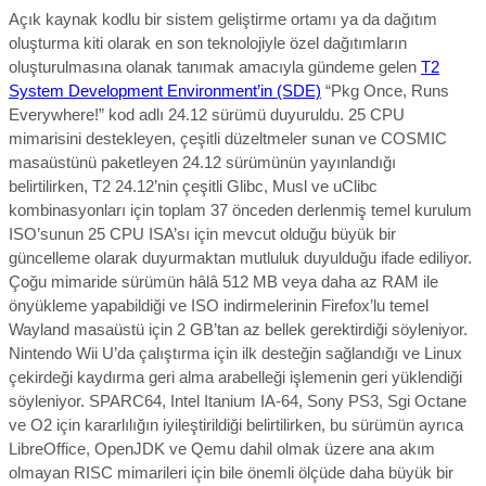
Açık kaynak kodlu bir sistem geliştirme ortamı ya da dağıtım
oluşturma kiti olarak en son teknolojiyle özel dağıtımların
oluşturulmasına olanak tanımak amacıyla gündeme gelen
T2
System Development Environment’in (SDE)
“Pkg Once, Runs
Everywhere!” kod adlı 24.12 sürümü duyuruldu.
25 CPU
mimarisini destekleyen, çeşitli düzeltmeler sunan ve COSMIC
masaüstünü paketleyen 24.12 sürümünün yayınlandığı
belirtilirken, T2 24.12’nin çeşitli Glibc, Musl ve uClibc
kombinasyonları için toplam 37 önceden derlenmiş temel kurulum
ISO’sunun 25 CPU ISA’sı için mevcut olduğu büyük bir
güncelleme olarak duyurmaktan mutluluk duyulduğu ifade ediliyor.
Çoğu mimaride sürümün
hâlâ
512 MB veya daha az RAM ile
önyükleme yapabildiği ve ISO indirmelerinin Firefox’lu temel
Wayland masaüstü için 2 GB’tan az bellek gerektirdiği söyleniyor.
Nintendo Wii U’da çalıştırma için ilk desteğin sağlandığı ve Linux
çekirdeği kaydırma geri alma arabelleği işlemenin geri yüklendiği
söyleniyor. SPARC64, Intel Itanium IA-64, Sony PS3, Sgi Octane
ve O2 için kararlılığın iyileştirildiği belirtilirken, bu sürümün ayrıca
LibreOffice, OpenJDK ve Qemu dahil olmak üzere ana akım
olmayan RISC mimarileri için bile önemli ölçüde daha büyük bir