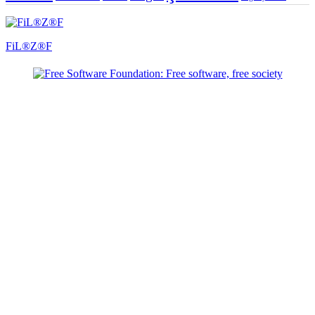
FiL®Z®F