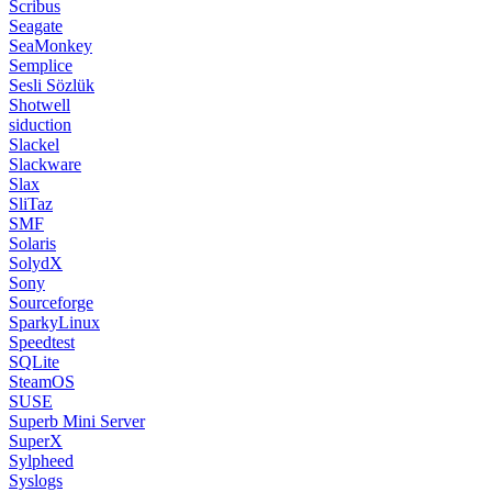
Scribus
Seagate
SeaMonkey
Semplice
Sesli Sözlük
Shotwell
siduction
Slackel
Slackware
Slax
SliTaz
SMF
Solaris
SolydX
Sony
Sourceforge
SparkyLinux
Speedtest
SQLite
SteamOS
SUSE
Superb Mini Server
SuperX
Sylpheed
Syslogs