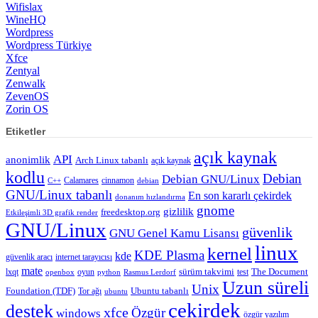
Wifislax
WineHQ
Wordpress
Wordpress Türkiye
Xfce
Zentyal
Zenwalk
ZevenOS
Zorin OS
Etiketler
açık kaynak
API
anonimlik
Arch Linux tabanlı
açık kaynak
kodlu
Debian
Debian GNU/Linux
Calamares
cinnamon
C++
debian
GNU/Linux tabanlı
En son kararlı çekirdek
donanım hızlandırma
gnome
gizlilik
freedesktop.org
Etkileşimli 3D grafik render
GNU/Linux
güvenlik
GNU Genel Kamu Lisansı
linux
kernel
KDE Plasma
kde
güvenlik aracı
internet tarayıcısı
mate
lxqt
oyun
sürüm takvimi
test
The Document
openbox
python
Rasmus Lerdorf
Uzun süreli
Unix
Ubuntu tabanlı
Foundation (TDF)
Tor ağı
ubuntu
çekirdek
destek
xfce
Özgür
windows
özgür yazılım