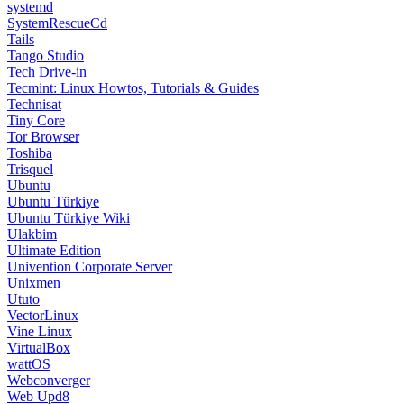
systemd
SystemRescueCd
Tails
Tango Studio
Tech Drive-in
Tecmint: Linux Howtos, Tutorials & Guides
Technisat
Tiny Core
Tor Browser
Toshiba
Trisquel
Ubuntu
Ubuntu Türkiye
Ubuntu Türkiye Wiki
Ulakbim
Ultimate Edition
Univention Corporate Server
Unixmen
Ututo
VectorLinux
Vine Linux
VirtualBox
wattOS
Webconverger
Web Upd8