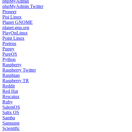
phpMyAdmin
phpMyAdmin Twitter
Pioneer
Pisi Linux
Planet GNOME
planet.gnu.org
PlayOnLinux
Point Linux
Porteus
Puppy
PureOS
Python
Raspberry
Raspberry Twitter
Raspbian
Raspberry TR
Reddit
Red Hat
Rescatux
Ruby
SalentOS
Salix OS
Samba
Samsung
Scientific