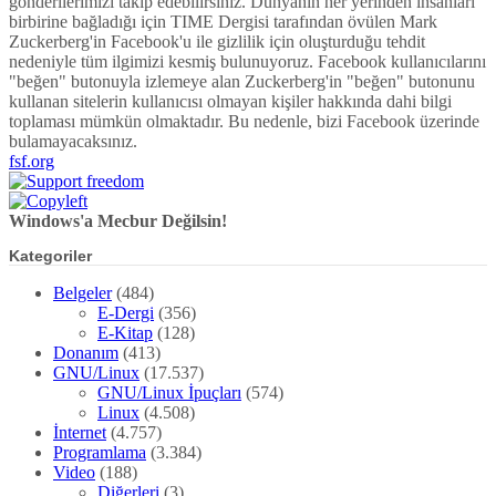
gönderilerimizi takip edebilirsiniz. Dünyanın her yerinden insanları
birbirine bağladığı için TIME Dergisi tarafından övülen Mark
Zuckerberg'in Facebook'u ile gizlilik için oluşturduğu tehdit
nedeniyle tüm ilgimizi kesmiş bulunuyoruz. Facebook kullanıcılarını
"beğen" butonuyla izlemeye alan Zuckerberg'in "beğen" butonunu
kullanan sitelerin kullanıcısı olmayan kişiler hakkında dahi bilgi
toplaması mümkün olmaktadır. Bu nedenle, bizi Facebook üzerinde
bulamayacaksınız.
fsf.org
Windows'a Mecbur Değilsin!
Kategoriler
Belgeler
(484)
E-Dergi
(356)
E-Kitap
(128)
Donanım
(413)
GNU/Linux
(17.537)
GNU/Linux İpuçları
(574)
Linux
(4.508)
İnternet
(4.757)
Programlama
(3.384)
Video
(188)
Diğerleri
(3)