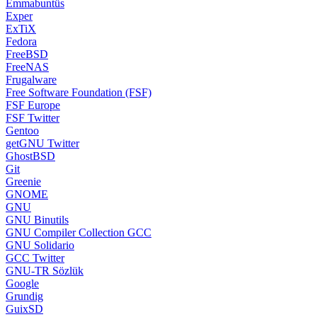
Emmabuntüs
Exper
ExTiX
Fedora
FreeBSD
FreeNAS
Frugalware
Free Software Foundation (FSF)
FSF Europe
FSF Twitter
Gentoo
getGNU Twitter
GhostBSD
Git
Greenie
GNOME
GNU
GNU Binutils
GNU Compiler Collection GCC
GNU Solidario
GCC Twitter
GNU-TR Sözlük
Google
Grundig
GuixSD