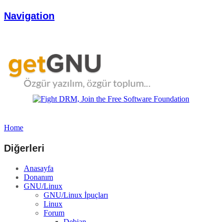
Navigation
Home
Diğerleri
Anasayfa
Donanım
GNU/Linux
GNU/Linux İpuçları
Linux
Forum
Debian