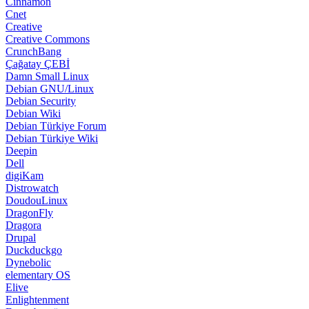
Cinnamon
Cnet
Creative
Creative Commons
CrunchBang
Çağatay ÇEBİ
Damn Small Linux
Debian GNU/Linux
Debian Security
Debian Wiki
Debian Türkiye Forum
Debian Türkiye Wiki
Deepin
Dell
digiKam
Distrowatch
DoudouLinux
DragonFly
Dragora
Drupal
Duckduckgo
Dynebolic
elementary OS
Elive
Enlightenment