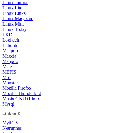
Linux Journal
Linux Lite
Linux Links
Linux Magazine
Linux Mint
Linux Today
LKD
Logitech
Lubuntu
Macpup
Mageia
Manjaro
Mate
MEPIS
MSI
Monster
Mozilla Firefox
Mozilla Thunderbird
Musix GNU+Linux
Mysql
Linkler 2
MythTV
Netrunner