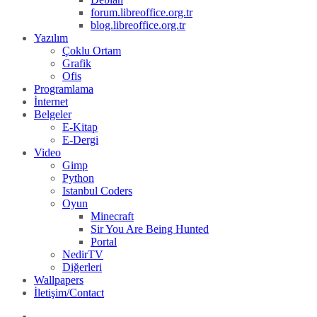
forum.libreoffice.org.tr
blog.libreoffice.org.tr
Yazılım
Çoklu Ortam
Grafik
Ofis
Programlama
İnternet
Belgeler
E-Kitap
E-Dergi
Video
Gimp
Python
Istanbul Coders
Oyun
Minecraft
Sir You Are Being Hunted
Portal
NedirTV
Diğerleri
Wallpapers
İletişim/Contact