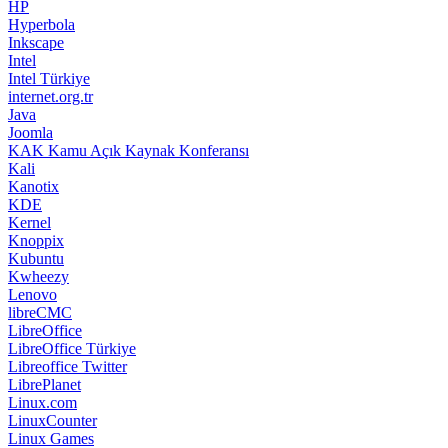
HP
Hyperbola
Inkscape
Intel
Intel Türkiye
internet.org.tr
Java
Joomla
KAK Kamu Açık Kaynak Konferansı
Kali
Kanotix
KDE
Kernel
Knoppix
Kubuntu
Kwheezy
Lenovo
libreCMC
LibreOffice
LibreOffice Türkiye
Libreoffice Twitter
LibrePlanet
Linux.com
LinuxCounter
Linux Games