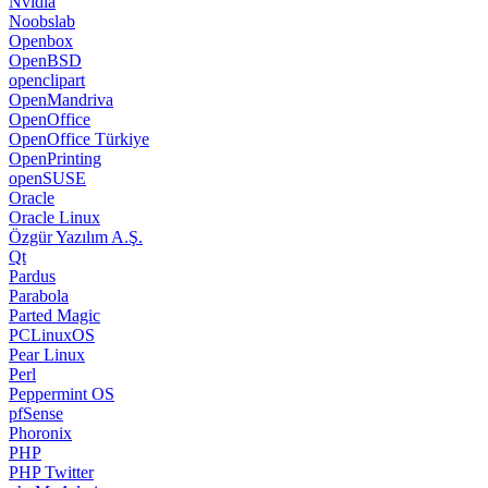
Nvidia
Noobslab
Openbox
OpenBSD
openclipart
OpenMandriva
OpenOffice
OpenOffice Türkiye
OpenPrinting
openSUSE
Oracle
Oracle Linux
Özgür Yazılım A.Ş.
Qt
Pardus
Parabola
Parted Magic
PCLinuxOS
Pear Linux
Perl
Peppermint OS
pfSense
Phoronix
PHP
PHP Twitter