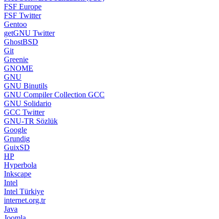
FSF Europe
FSF Twitter
Gentoo
getGNU Twitter
GhostBSD
Git
Greenie
GNOME
GNU
GNU Binutils
GNU Compiler Collection GCC
GNU Solidario
GCC Twitter
GNU-TR Sözlük
Google
Grundig
GuixSD
HP
Hyperbola
Inkscape
Intel
Intel Türkiye
internet.org.tr
Java
Joomla