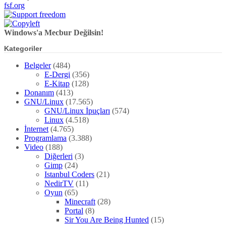
fsf.org
Windows'a Mecbur Değilsin!
Kategoriler
Belgeler
(484)
E-Dergi
(356)
E-Kitap
(128)
Donanım
(413)
GNU/Linux
(17.565)
GNU/Linux İpuçları
(574)
Linux
(4.518)
İnternet
(4.765)
Programlama
(3.388)
Video
(188)
Diğerleri
(3)
Gimp
(24)
Istanbul Coders
(21)
NedirTV
(11)
Oyun
(65)
Minecraft
(28)
Portal
(8)
Sir You Are Being Hunted
(15)