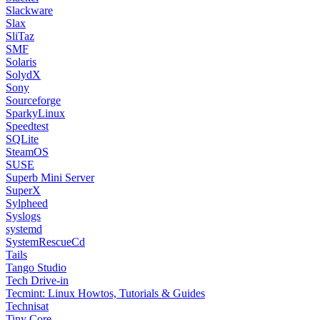
Slackware
Slax
SliTaz
SMF
Solaris
SolydX
Sony
Sourceforge
SparkyLinux
Speedtest
SQLite
SteamOS
SUSE
Superb Mini Server
SuperX
Sylpheed
Syslogs
systemd
SystemRescueCd
Tails
Tango Studio
Tech Drive-in
Tecmint: Linux Howtos, Tutorials & Guides
Technisat
Tiny Core