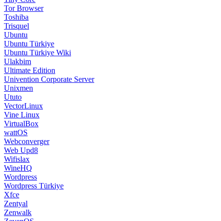
Tor Browser
Toshiba
Trisquel
Ubuntu
Ubuntu Türkiye
Ubuntu Türkiye Wiki
Ulakbim
Ultimate Edition
Univention Corporate Server
Unixmen
Ututo
VectorLinux
Vine Linux
VirtualBox
wattOS
Webconverger
Web Upd8
Wifislax
WineHQ
Wordpress
Wordpress Türkiye
Xfce
Zentyal
Zenwalk