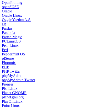
OpenPrinting
openSUSE
Oracle
Oracle Linux
Özgür Yazılım A.Ş.
Qt
Pardus
Parabola
Parted Magic
PCLinuxOS
Pear Linux
Perl
Peppermint OS
pfSense
Phoronix
PHP
PHP Twitter
phpMyAdmin
phpMyAdmin Twitter
Pioneer
Pisi Linux
Planet GNOME
planet.gnu.org
PlayOnLinux
Point Linux