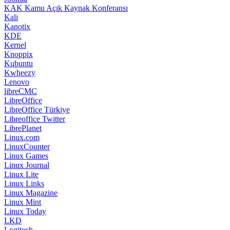
KAK Kamu Açık Kaynak Konferansı
Kali
Kanotix
KDE
Kernel
Knoppix
Kubuntu
Kwheezy
Lenovo
libreCMC
LibreOffice
LibreOffice Türkiye
Libreoffice Twitter
LibrePlanet
Linux.com
LinuxCounter
Linux Games
Linux Journal
Linux Lite
Linux Links
Linux Magazine
Linux Mint
Linux Today
LKD
Logitech