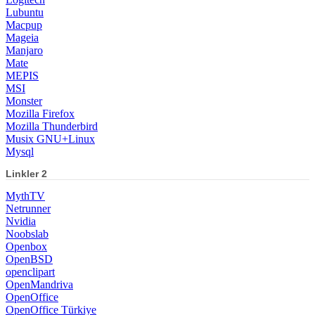
Lubuntu
Macpup
Mageia
Manjaro
Mate
MEPIS
MSI
Monster
Mozilla Firefox
Mozilla Thunderbird
Musix GNU+Linux
Mysql
Linkler 2
MythTV
Netrunner
Nvidia
Noobslab
Openbox
OpenBSD
openclipart
OpenMandriva
OpenOffice
OpenOffice Türkiye