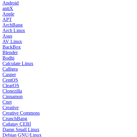
Android
antiX
Apple
APT
ArchBang
Arch Linux
Asus
AV Linux
BackBox
Blender
Bodhi
Calculate Linux
Calligra
Casper
CentOS
ClearOS
Clonezilla
Cinnamon
Cnet
Creative
Creative Commons
CrunchBang
Çağatay ÇEBİ
Damn Small Linux
Debian GNU/Linux