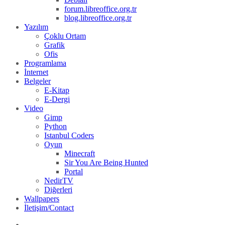
forum.libreoffice.org.tr
blog.libreoffice.org.tr
Yazılım
Çoklu Ortam
Grafik
Ofis
Programlama
İnternet
Belgeler
E-Kitap
E-Dergi
Video
Gimp
Python
Istanbul Coders
Oyun
Minecraft
Sir You Are Being Hunted
Portal
NedirTV
Diğerleri
Wallpapers
İletişim/Contact