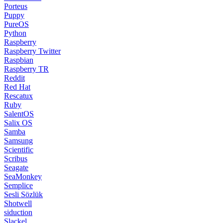
Porteus
Puppy
PureOS
Python
Raspberry
Raspberry Twitter
Raspbian
Raspberry TR
Reddit
Red Hat
Rescatux
Ruby
SalentOS
Salix OS
Samba
Samsung
Scientific
Scribus
Seagate
SeaMonkey
Semplice
Sesli Sözlük
Shotwell
siduction
Slackel