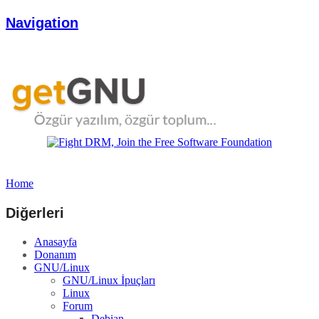
Navigation
Home
Diğerleri
Anasayfa
Donanım
GNU/Linux
GNU/Linux İpuçları
Linux
Forum
Debian