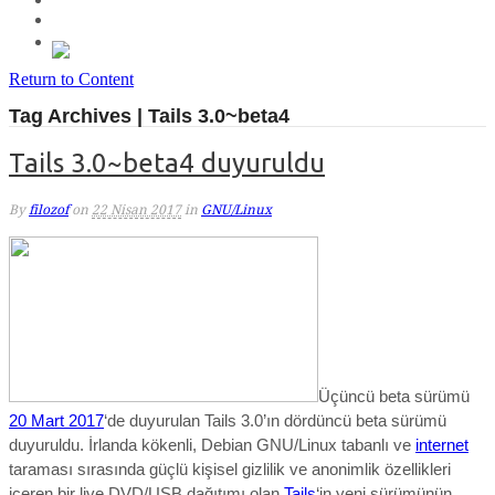
Return to Content
Tag Archives | Tails 3.0~beta4
Tails 3.0~beta4 duyuruldu
By
filozof
on
22 Nisan 2017
in
GNU/Linux
Üçüncü beta sürümü
20 Mart 2017
‘de duyurulan Tails 3.0’ın dördüncü beta sürümü
duyuruldu.
İrlanda kökenli, Debian GNU/Linux tabanlı ve
internet
taraması sırasında güçlü kişisel gizlilik ve anonimlik özellikleri
içeren bir live DVD/USB dağıtımı olan
Tails
‘in yeni sürümünün