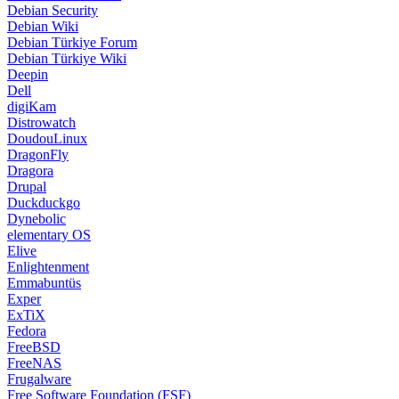
Debian Security
Debian Wiki
Debian Türkiye Forum
Debian Türkiye Wiki
Deepin
Dell
digiKam
Distrowatch
DoudouLinux
DragonFly
Dragora
Drupal
Duckduckgo
Dynebolic
elementary OS
Elive
Enlightenment
Emmabuntüs
Exper
ExTiX
Fedora
FreeBSD
FreeNAS
Frugalware
Free Software Foundation (FSF)