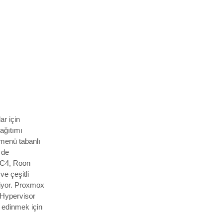
ar için
dağıtımı
 menü tabanlı
 de
 C4, Roon
ve çeşitli
eniyor. Proxmox
 Hypervisor
i edinmek için