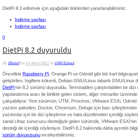
DietPi 8.3 edinmek için aşağıdaki linklerden yararlanabilirsiniz.
İndirme sayfası
İndirme sayfası
0
DietPi 8.2 duyuruldu
By
filozof
on
14 Mart 2022
in
GNU/Linux
Öncelikle
Raspberry Pi
, Orange Pi ve Odroid gibi tek kart bilgisayarl
geliştirilen, İngiltere kökenli, Debian GNU/Linux tabanlı GNU/Linux 
DietPi
‘nin 8.2 sürümü duyuruldu. Terminalden çalıştırılabilen bir dizi
yapılandırma aracı ile birlikte gelen sistem, diğer mimariler üzerinde
çalışabiliyor. Yeni sürümün; UTM, Proxmox, VMware ESXi, Odroid
yazılım paketleri, Docker, Chromium, Deluge için bazı iyileştirmeler 
yazılımlar için bir dizi iyileştirme ve hata düzeltmeleri içerdiği söyl
sanal cihaz sunucusu desteğiyle gelen sürümde, VMware ESXi’nin
desteği de içerdiği söyleniyor. DietPi 8.2
hakkında daha ayrıntılı bilg
sürüm duyurusunu
inceleyebilirsiniz.