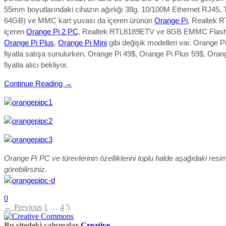
55mm boyutlarındaki cihazın ağırlığı 38g. 10/100M Ethernet RJ45, 
64GB) ve MMC kart yuvası da içeren ürünün
Orange Pi
, Realtek 
içeren
Orange Pi 2 PC
, Realtek RTL8189ETV ve 8GB EMMC Flash
Orange Pi Plus
,
Orange Pi Mini
gibi değişik modelleri var. Orange 
fiyatla satışa sunulurken, Orange Pi 49$, Orange Pi Plus 59$, Oran
fiyatla alıcı bekliyor.
Continue Reading →
Orange Pi PC ve türevlerinin özelliklerini toplu halde aşağıdaki resi
görebilirsiniz.
0
← Previous
1
…
4
5
Bu sitedeki çalışmalar
Creative