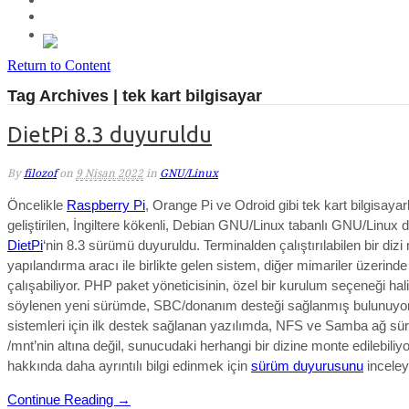
Return to Content
Tag Archives | tek kart bilgisayar
DietPi 8.3 duyuruldu
By
filozof
on
9 Nisan 2022
in
GNU/Linux
Öncelikle
Raspberry Pi
, Orange Pi ve Odroid gibi tek kart bilgisayarl
geliştirilen, İngiltere kökenli, Debian GNU/Linux tabanlı GNU/Linux 
DietPi
‘nin 8.3 sürümü duyuruldu. Terminalden çalıştırılabilen bir dizi
yapılandırma aracı ile birlikte gelen sistem, diğer mimariler üzerinde
çalışabiliyor. PHP paket yöneticisinin, özel bir kurulum seçeneği halin
söylenen yeni sürümde, SBC/donanım desteği sağlanmış bulunuyor
sistemleri için ilk destek sağlanan yazılımda, NFS ve Samba ağ sürü
/mnt’nin altına değil, sunucudaki herhangi bir dizine monte edilebiliyo
hakkında daha ayrıntılı bilgi edinmek için
sürüm duyurusunu
inceleye
Continue Reading →