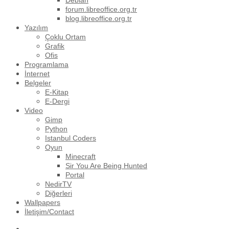
Debian
forum.libreoffice.org.tr
blog.libreoffice.org.tr
Yazılım
Çoklu Ortam
Grafik
Ofis
Programlama
İnternet
Belgeler
E-Kitap
E-Dergi
Video
Gimp
Python
Istanbul Coders
Oyun
Minecraft
Sir You Are Being Hunted
Portal
NedirTV
Diğerleri
Wallpapers
İletişim/Contact