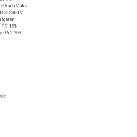
TF kart (Maks.
RTL8189ETV
 içeren
Pi PC 15$
ge Pi 2 30$
mde