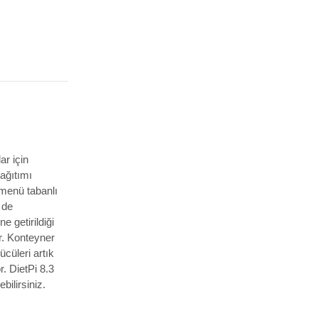
ar için
dağıtımı
 menü tabanlı
 de
e getirildiği
. Konteyner
cüleri artık
r. DietPi 8.3
bilirsiniz.