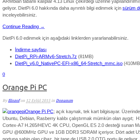
ARMbian tabanlı kalıplar 4.13 Linux çekirdeği üzerine yapılandırılmı
geliyor. DietPi 6.0
hakkında daha ayrıntılı bilgi edinmek için
sürüm d
inceleyebilirsiniz.
Continue Reading →
DietPi 6.0 edinmek için aşağıdaki linklerden yararlanabilirsiniz.
İndirme sayfası
DietPi_RPi-ARMv6-Stretch.7z
(81MB)
DietPi_v6.0_NativePC-EFI-x86_64-Stretch_mmc.iso
(410MB
0
Orange Pi PC
By
filozof
on
12 Eylül 2015
in
Donanım
Orange Pi PC
; açık kaynak, tek kart bilgisayar. Üzerinde
Ubuntu, Debian, Rasberry kalıbı çalıştırmak mümkün olan aygıt; 
Cortex-A7 H.265/HEVC 4K CPU, OpenGL ES 2.0 desteği sunan M
GPU @600MHz GPU ve 1GB DDR3 SDRAM içeriyor. Dört adet U
portuna sahip olan cihaz, bir tane de USB 2.0 OTG portu ile geliyor