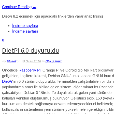
Continue Reading →
DietPi 8.2 edinmek için aşağıdaki linklerden yararlanabilirsiniz.
İndirme sayfası
İndirme sayfası
0
DietPi 6.0 duyuruldu
By
filozof
on
29 Ocak 2018
in
GNU/Linux
Öncelikle
Raspberry Pi
, Orange Pi ve Odroid gibi tek kart bilgisayarl
geliştirilen, İngiltere kökenli, Debian GNU/Linux tabanlı GNU/Linux 
DietPi
‘nin 6.0 sürümü duyuruldu. Terminalden çalıştırılabilen bir dizi
yapılandırma aracı ile birlikte gelen sistem, diğer mimariler üzerinde
çalışabiliyor. Debian 9 “Stretch”e dayalı olarak gelen yeni sürümde,
kalıpları yeniden oluşturulmuş bulunuyor. Geliştirici ekip,
159 (veya 
kurulumlara destek sağlamaya devam edemeyeceklerini belirterek
kullanıcıların sistemlerini yeni sürüme yükseltmeleri gerektiğini bildiri