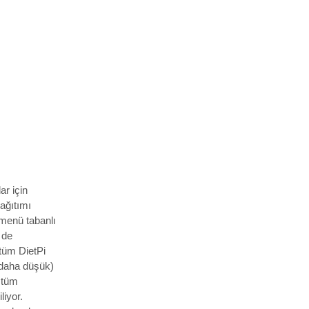
ar için
dağıtımı
 menü tabanlı
 de
 tüm DietPi
daha düşük)
;
tüm
liyor.