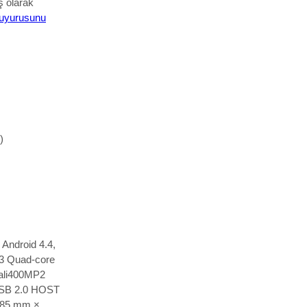
ş olarak
uyurusunu
)
 Android 4.4,
H3 Quad-core
ali400MP2
SB 2.0 HOST
. 85 mm ×