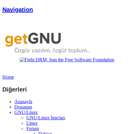
Navigation
Home
Diğerleri
Anasayfa
Donanım
GNU/Linux
GNU/Linux İpuçları
Linux
Forum
Debian