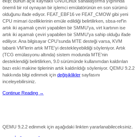
ekip; bunun
açık kaynaklı GNU/Linux sanallaştırma yığınında
önemli bir rol oynayan bir işlemci emülatörünün en son sürümü
olduğunu ifade edi
yor.
FEAT_EBF16
ve
FEAT_CMOW
gibi y
eni
CPU mimari özelliklerinin emüle edildiği belirtilirken, sbsa-ref’in
artık iki aşamalı çeviri yapabilen bir SMMU’ya, virt kartının ise
artık iki aşamalı çeviri yapabilen bir SMMU’ya sahip olduğu ifade
ediliyor. Ana bilgisayar CPU’sunda MTE desteği varsa, KVM
tabanlı VM’lerin artık MTE’yi destekleyebildiği söyleniyor. Artık
(TCG emülasyonu altında) sistem modunda MTE’nin
desteklendiği belirtilirken, 9.0 sürümünde kullanımdan kaldırılan
bazı eski makine tiplerinin artık kaldırıldığı söyleniyor.
QEMU 9.2.2
hakkında bilgi edinmek için
değişiklikler
sayfasını
inceleyebilirsiniz.
Continue Reading →
QEMU 9.2.2 edinmek için aşağıdaki linkten yararlanabileceksiniz.