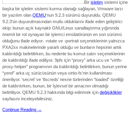
Bir
işletim
sistemi içine
başka bir işletim sistemi kurma olanağı sağlayan, Vmware tarzı
bir yazılım olan
QEMU
‘nun 9.2.3 sürümü duyuruldu. QEMU
9.2.3’ün duyurulmasından mutlu olduklarını ifade eden geliştirici
ekip; bunun
açık kaynaklı GNU/Linux sanallaştırma yığınında
önemli bir rol oynayan bir işlemci emülatörünün en son sürümü
olduğunu ifade edi
yor.
-rotate ve -portrait seçeneklerinin yalnızca
PXA2xx makinelerinde yararlı olduğu ve bunların hepsinin artık
kaldırıldığı belirtilirken, bu nedenle bu komut satırı seçeneklerinin
de kaldırıldığı ifade ediliyor. 9pfs için “proxy” arka ucu ve “virtfs-
proxy-helper” programının da kaldırıldığı belirtilirken, bunun yerine
“yerel” arka uç sürücüsünün veya virtio-fs’nin kullanılması
öneriliyor. ‘secret’ ve ‘tlscreds’ nesne türlerinden “loaded” özelliği
de kaldırılırken, bunun, bir İşlevsel bir amacnın olmadığı
belirtiliyor.
QEMU 9.2.3
hakkında bilgi edinmek için
değişiklikler
sayfasını inceleyebilirsiniz.
Continue Reading →