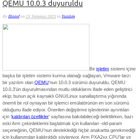
QEMU 10.0.3 duyuruldu
By
filozof
on
25 Temmuz 2025
in
Yazılım
Bir
işletim
sistemi içine
başka bir işletim sistemi kurma olanağı sağlayan, Vmware tarzı
bir yazılım olan
QEMU
‘nun 10.0.3 sürümü duyuruldu. QEMU
10.0.3’ün duyurulmasından mutlu olduklarını ifade eden geliştirici
ekip; bunun
açık kaynaklı GNU/Linux sanallaştırma yığınında
önemli bir rol oynayan bir işlemci emülatörünün en son sürümü
olduğunu ifade edi
yor.
Önerilen değiştirme işlevlerinin ayrıntıları
için ‘
kaldırılan özellikler
‘ sayfasına bakılabileceği belirtilirken, bazı
eski Arm çekirdeklerini başlatmak için kullanılan -old-param
seçeneğinin, QEMU’nun desteklediği hiçbir anakartta gerekmediği
için kullanımdan kaldırıldığı söyleniyor. Arm PXA2xx CPU’lar ve