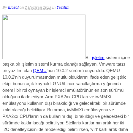
By
filozof
on
2 Haziran 2025
in
Yazılım
Bir
işletim
sistemi içine
başka bir işletim sistemi kurma olanağı sağlayan, Vmware tarzı
bir yazılım olan
QEMU
‘nun 10.0.2 sürümü duyuruldu. QEMU
10.0.2’nin duyurulmasından mutlu olduklarını ifade eden geliştirici
ekip; bunun
açık kaynaklı GNU/Linux sanallaştırma yığınında
önemli bir rol oynayan bir işlemci emülatörünün en son sürümü
olduğunu ifade edi
yor.
Arm PXA2xx CPU’ları ve iwMMXt
emülasyonu kullanım dışı bırakıldığı ve gelecekteki bir sürümde
kaldırılacağı belirtiliyor. Bu arada, iwMMXt emülasyonu ve
PXA2xx CPU’larının da kullanım dışı bırakıldığı ve gelecekteki bir
sürümde kaldırılacağı belirtiliyor. Stellaris kartlarının artık her iki
I2C denetleyicisini de modellediği belirtilirken, ‘virt’ kartı artık daha