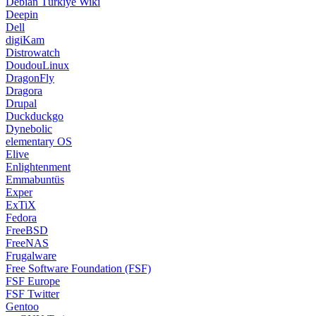
Debian Türkiye Wiki
Deepin
Dell
digiKam
Distrowatch
DoudouLinux
DragonFly
Dragora
Drupal
Duckduckgo
Dynebolic
elementary OS
Elive
Enlightenment
Emmabuntüs
Exper
ExTiX
Fedora
FreeBSD
FreeNAS
Frugalware
Free Software Foundation (FSF)
FSF Europe
FSF Twitter
Gentoo