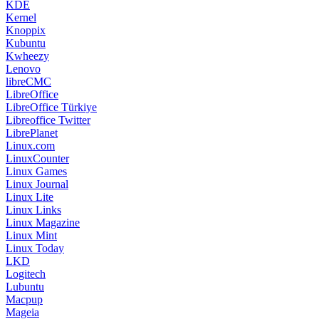
KDE
Kernel
Knoppix
Kubuntu
Kwheezy
Lenovo
libreCMC
LibreOffice
LibreOffice Türkiye
Libreoffice Twitter
LibrePlanet
Linux.com
LinuxCounter
Linux Games
Linux Journal
Linux Lite
Linux Links
Linux Magazine
Linux Mint
Linux Today
LKD
Logitech
Lubuntu
Macpup
Mageia