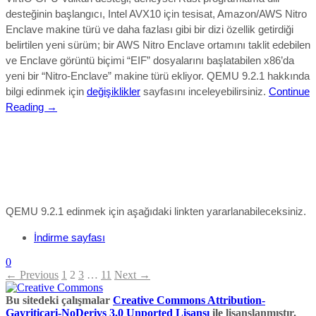
desteğinin başlangıcı, Intel AVX10 için tesisat, Amazon/AWS Nitro
Enclave makine türü ve daha fazlası gibi bir dizi özellik getir
diği
belirtilen yeni sürüm;
bir AWS Nitro Enclave ortamını taklit edebilen
ve Enclave görüntü biçimi “EIF” dosyalarını başlatabilen x86’da
yeni bir “Nitro-Enclave” makine türü ekliyor. QEMU 9.2.1
hakkında
bilgi edinmek için
değişiklikler
sayfasını inceleyebilirsiniz.
Continue
Reading →
QEMU 9.2.1 edinmek için aşağıdaki linkten yararlanabileceksiniz.
İndirme sayfası
0
← Previous
1
2
3
…
11
Next →
Bu sitedeki çalışmalar
Creative Commons Attribution-
Gayriticari-NoDerivs 3.0 Unported Lisansı
ile lisanslanmıştır.