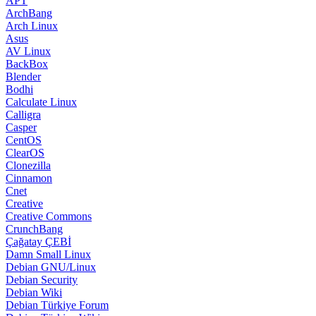
APT
ArchBang
Arch Linux
Asus
AV Linux
BackBox
Blender
Bodhi
Calculate Linux
Calligra
Casper
CentOS
ClearOS
Clonezilla
Cinnamon
Cnet
Creative
Creative Commons
CrunchBang
Çağatay ÇEBİ
Damn Small Linux
Debian GNU/Linux
Debian Security
Debian Wiki
Debian Türkiye Forum