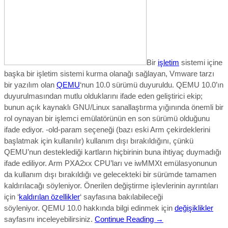
Bir
işletim
sistemi içine
başka bir işletim sistemi kurma olanağı sağlayan, Vmware tarzı
bir yazılım olan
QEMU
‘nun 10.0 sürümü duyuruldu. QEMU 10.0’ın
duyurulmasından mutlu olduklarını ifade eden geliştirici ekip;
bunun
açık kaynaklı GNU/Linux sanallaştırma yığınında önemli bir
rol oynayan bir işlemci emülatörünün en son sürümü olduğunu
ifade edi
yor.
-old-param seçeneği (bazı eski Arm çekirdeklerini
başlatmak için kullanılır) kullanım dışı bırakıldığını, çünkü
QEMU’nun desteklediği kartların hiçbirinin buna ihtiyaç duymadığı
ifade ediliyor. Arm PXA2xx CPU’ları ve iwMMXt emülasyonunun
da kullanım dışı bırakıldığı ve gelecekteki bir sürümde tamamen
kaldırılacağı söyleniyor. Önerilen değiştirme işlevlerinin ayrıntıları
için ‘
kaldırılan özellikler
‘ sayfasına bakılabileceği
söyleniyor.
QEMU 10.0
hakkında bilgi edinmek için
değişiklikler
sayfasını inceleyebilirsiniz.
Continue Reading →