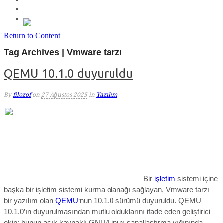
Return to Content
Tag Archives | Vmware tarzı
QEMU 10.1.0 duyuruldu
By
filozof
on
27 Ağustos 2025
in
Yazılım
Bir
işletim
sistemi içine
başka bir işletim sistemi kurma olanağı sağlayan, Vmware tarzı
bir yazılım olan
QEMU
‘nun 10.1.0 sürümü duyuruldu. QEMU
10.1.0’ın duyurulmasından mutlu olduklarını ifade eden geliştirici
ekip; bunun
açık kaynaklı GNU/Linux sanallaştırma yığınında