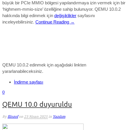
büyük bir PCIe MMIO bölgesi yapılandırmaya izin vermek için bir
‘highmem-mmio-size’ özelliğine sahip bulunuyor.
QEMU 10.0.2
hakkında bilgi edinmek için
değişiklikler
sayfasını
inceleyebilirsiniz.
Continue Reading →
QEMU 10.0.2 edinmek için aşağıdaki linkten
yararlanabileceksiniz.
İndirme sayfası
0
QEMU 10.0 duyuruldu
By
filozof
on
23 Nisan 2025
in
Yazılım