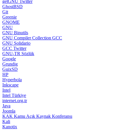
getGNU Twitter
GhostBSD
Git
Greenie
GNOME
GNU
GNU Binutils
GNU Compiler Collection GCC
GNU Solidario
GCC Twitter
GNU-TR Sözlük
Google
Grundig
GuixSD
HP
Hyperbola
Inkscape
Intel
Intel Türkiye
internet.org.tr
Java
Joomla
KAK Kamu Açık Kaynak Konferansı
Kali
Kanotix