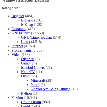
Windows'a Mecbur Değilsin!
Kategoriler
Belgeler
(484)
E-Dergi
(356)
E-Kitap
(128)
Donanım
(413)
GNU/Linux
(17.559)
GNU/Linux İpuçları
(574)
Linux
(4.518)
İnternet
(4.763)
Programlama
(3.388)
Video
(188)
Diğerleri
(3)
Gimp
(24)
Istanbul Coders
(21)
NedirTV
(11)
Oyun
(65)
Minecraft
(28)
Portal
(8)
Sir You Are Being Hunted
(15)
Python
(1)
Yazılım
(10.541)
Çoklu Ortam
(982)
Grafik
(595)