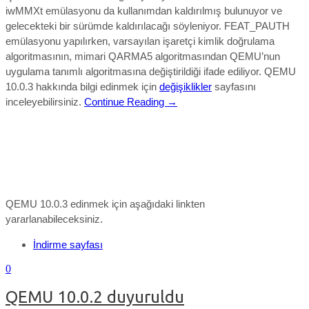
iwMMXt emülasyonu da kullanımdan kaldırılmış bulunuyor ve
gelecekteki bir sürümde kaldırılacağı söyleniyor. FEAT_PAUTH
emülasyonu yapılırken, varsayılan işaretçi kimlik doğrulama
algoritmasının, mimari QARMA5 algoritmasından QEMU’nun
uygulama tanımlı algoritmasına değiştirildiği ifade ediliyor.
QEMU
10.0.3
hakkında bilgi edinmek için
değişiklikler
sayfasını
inceleyebilirsiniz.
Continue Reading →
QEMU 10.0.3 edinmek için aşağıdaki linkten
yararlanabileceksiniz.
İndirme sayfası
0
QEMU 10.0.2 duyuruldu