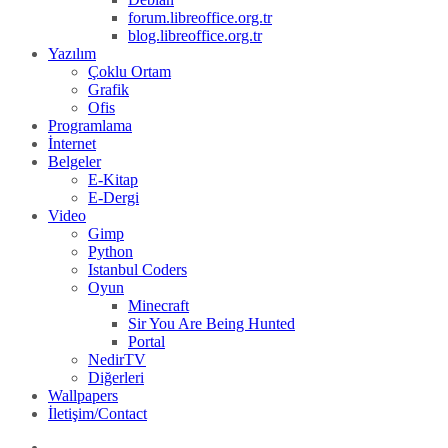
forum.libreoffice.org.tr
blog.libreoffice.org.tr
Yazılım
Çoklu Ortam
Grafik
Ofis
Programlama
İnternet
Belgeler
E-Kitap
E-Dergi
Video
Gimp
Python
Istanbul Coders
Oyun
Minecraft
Sir You Are Being Hunted
Portal
NedirTV
Diğerleri
Wallpapers
İletişim/Contact