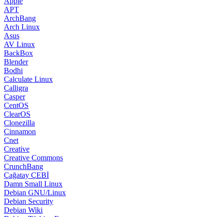
Apple
APT
ArchBang
Arch Linux
Asus
AV Linux
BackBox
Blender
Bodhi
Calculate Linux
Calligra
Casper
CentOS
ClearOS
Clonezilla
Cinnamon
Cnet
Creative
Creative Commons
CrunchBang
Çağatay ÇEBİ
Damn Small Linux
Debian GNU/Linux
Debian Security
Debian Wiki