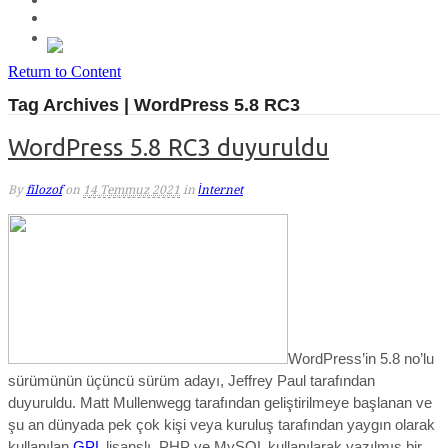
Return to Content
Tag Archives | WordPress 5.8 RC3
WordPress 5.8 RC3 duyuruldu
By
filozof
on
14 Temmuz 2021
in
İnternet
WordPress’in 5.8 no’lu
sürümünün üçüncü sürüm adayı, Jeffrey Paul tarafından
duyuruldu. Matt Mullenwegg tarafından geliştirilmeye başlanan ve
şu an dünyada pek çok kişi veya kuruluş tarafından yaygın olarak
kullanılan
GPL
lisanslı, PHP ve MySQL kullanılarak yazılmış bir