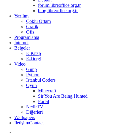
forum.libreoffice.org.tr
blog.libreoffice.org.tr
Yazılım
Çoklu Ortam
Grafik
Ofis
Programlama
İnternet
Belgeler
E-Kitap
E-Dergi
Video
Gimp
Python
Istanbul Coders
Oyun
Minecraft
Sir You Are Being Hunted
Portal
NedirTV
Diğerleri
Wallpapers
İletişim/Contact