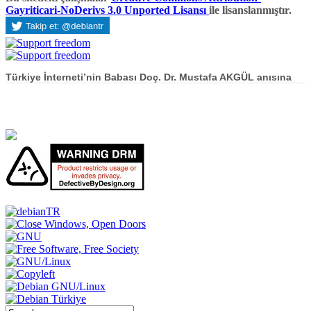
Gayriticari-NoDerivs 3.0 Unported Lisansı
ile lisanslanmıştır.
Türkiye İnterneti’nin Babası Doç. Dr. Mustafa AKGÜL anısına