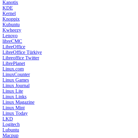
Kanotix
KDE
Kernel
Knoppix
Kubuntu
Kwheezy
Lenovo
libreCMC
LibreOffice
LibreOffice Türkiye
Libreoffice Twitter
LibrePlanet
Linux.com
LinuxCounter
Linux Games
Linux Journal
Linux Lite
Linux Links
Linux Magazine
Linux Mint
Linux Today
LKD
Logitech
Lubuntu
Macpup