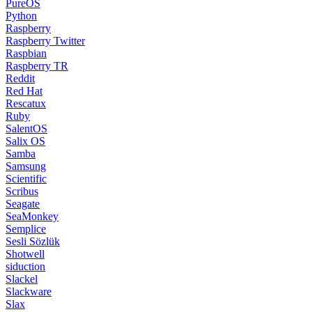
PureOS
Python
Raspberry
Raspberry Twitter
Raspbian
Raspberry TR
Reddit
Red Hat
Rescatux
Ruby
SalentOS
Salix OS
Samba
Samsung
Scientific
Scribus
Seagate
SeaMonkey
Semplice
Sesli Sözlük
Shotwell
siduction
Slackel
Slackware
Slax