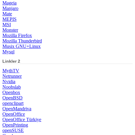
Mageia
Manjaro
Mate
MEPIS
MSI
Monster
Mozilla Firefox
Mozilla Thunderbird
Musix GNU+Linux
Mysql
Linkler 2
MythTV
Netrunner
Nvidia
Noobslab
Openbox
OpenBSD
openclipart
OpenMandriva
OpenOffice
OpenOffice Türkiye
OpenPrinting
openSUSE