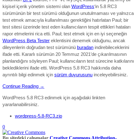
kişisel içerik yönetim sistemi olan
WordPress
‘in 5.8 RC3
sürümünün bir test sürümü olduğunun unutulmaması ve yalnızca
test etmek amacıyla kullanılması gerektiğini hatırlatan Paul; bir
test sitesi
üzerinde test eden kullanıcıların tespit ettikleri hataları
rapor etmelerini rica etti. Paul;
test etmek için en iyi seçeneğin
WordPress Beta Tester
eklentisini denemek olduğunu, ancak
dileyenlerin doğrudan test
sürümünü
buradan
indirebileceklerini
ifade etti. Kararlı sürümün 20 Temmuz 2021’de çıkarılmasının
planlandığını söyleyen Paul; kullanıcıların test sürecine katkılarını
beklediklerini ifade etti.
WordPress 5.8 RC3
hakkında daha
ayrıntılı bilgi edinmek için
sürüm duyurusunu
inceleyebilirsiniz.
Continue Reading →
WordPress 5.8
RC3
edinmek için aşağıdaki linkten
yararlanabilirsiniz.
wordpress-5.8-RC3.zip
0
Bu sitedeki çalışmalar
Creative Commons Attribution-