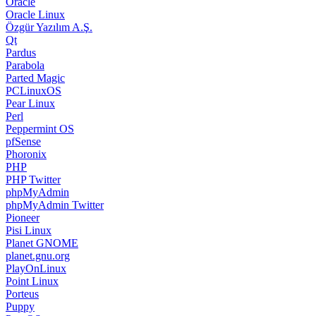
Oracle
Oracle Linux
Özgür Yazılım A.Ş.
Qt
Pardus
Parabola
Parted Magic
PCLinuxOS
Pear Linux
Perl
Peppermint OS
pfSense
Phoronix
PHP
PHP Twitter
phpMyAdmin
phpMyAdmin Twitter
Pioneer
Pisi Linux
Planet GNOME
planet.gnu.org
PlayOnLinux
Point Linux
Porteus
Puppy