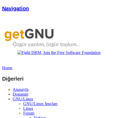
Navigation
Home
Diğerleri
Anasayfa
Donanım
GNU/Linux
GNU/Linux İpuçları
Linux
Forum
Debian