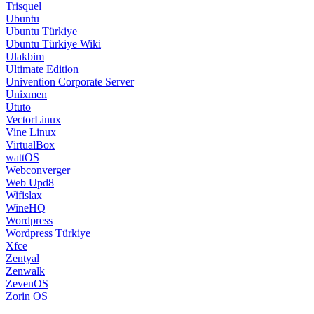
Trisquel
Ubuntu
Ubuntu Türkiye
Ubuntu Türkiye Wiki
Ulakbim
Ultimate Edition
Univention Corporate Server
Unixmen
Ututo
VectorLinux
Vine Linux
VirtualBox
wattOS
Webconverger
Web Upd8
Wifislax
WineHQ
Wordpress
Wordpress Türkiye
Xfce
Zentyal
Zenwalk
ZevenOS
Zorin OS