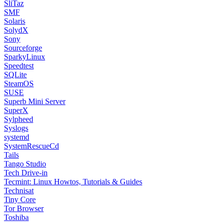
SliTaz
SMF
Solaris
SolydX
Sony
Sourceforge
SparkyLinux
Speedtest
SQLite
SteamOS
SUSE
Superb Mini Server
SuperX
Sylpheed
Syslogs
systemd
SystemRescueCd
Tails
Tango Studio
Tech Drive-in
Tecmint: Linux Howtos, Tutorials & Guides
Technisat
Tiny Core
Tor Browser
Toshiba