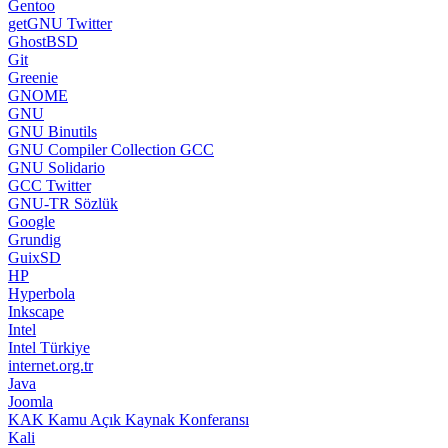
Gentoo
getGNU Twitter
GhostBSD
Git
Greenie
GNOME
GNU
GNU Binutils
GNU Compiler Collection GCC
GNU Solidario
GCC Twitter
GNU-TR Sözlük
Google
Grundig
GuixSD
HP
Hyperbola
Inkscape
Intel
Intel Türkiye
internet.org.tr
Java
Joomla
KAK Kamu Açık Kaynak Konferansı
Kali