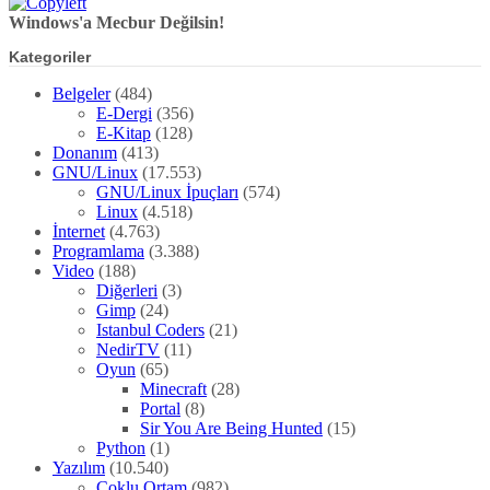
Windows'a Mecbur Değilsin!
Kategoriler
Belgeler
(484)
E-Dergi
(356)
E-Kitap
(128)
Donanım
(413)
GNU/Linux
(17.553)
GNU/Linux İpuçları
(574)
Linux
(4.518)
İnternet
(4.763)
Programlama
(3.388)
Video
(188)
Diğerleri
(3)
Gimp
(24)
Istanbul Coders
(21)
NedirTV
(11)
Oyun
(65)
Minecraft
(28)
Portal
(8)
Sir You Are Being Hunted
(15)
Python
(1)
Yazılım
(10.540)
Çoklu Ortam
(982)