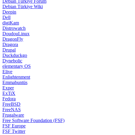
Debian Türkiye Forum
Debian Türkiye Wiki
Deepin
Dell
digiKam
Distrowatch
DoudouLinux
DragonFly
Dragora
Drupal
Duckduckgo
Dynebolic
elementary OS
Elive
Enlightenment
Emmabuntüs
Exper
ExTiX
Fedora
FreeBSD
FreeNAS
Frugalware
Free Software Foundation (FSF)
FSF Europe
FSF Twitter