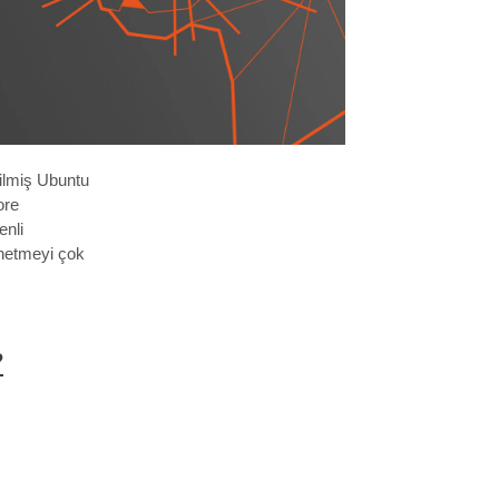
dilmiş Ubuntu
ore
enli
önetmeyi çok
?