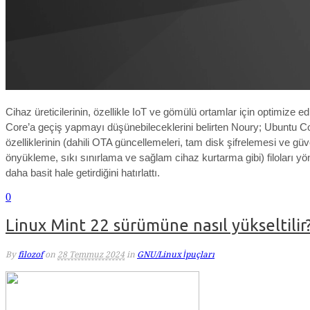
Cihaz üreticilerinin, özellikle IoT ve gömülü ortamlar için optimize e
Core’a geçiş yapmayı düşünebileceklerini belirten Noury; Ubuntu C
özelliklerinin (dahili OTA güncellemeleri, tam disk şifrelemesi ve güv
önyükleme, sıkı sınırlama ve sağlam cihaz kurtarma gibi) filoları y
daha basit hale getirdiğini hatırlattı.
0
Linux Mint 22 sürümüne nasıl yükseltilir
By
filozof
on
28 Temmuz 2024
in
GNU/Linux İpuçları