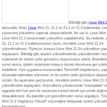
Bilindiği gibi,
Linux Mint 
duyuruldu. Artık,
Linux
Mint 21, 21.1 ve 21.2 ve 21.3 kullananlar. Li
sürümüne yükseltme yapmak isteyeceklerdir. Ne var ki, Linux Mint 
Linux Mint 21.3 sürümünden yükseltme yapabilirsiniz. Bu nedenle, 
21, 21.1 ve 21.2 kullanıyorsanız; bunu, öncelikle Linux Mint 21.3’e
yükseltmelisiniz. Öyleyse, konuya Linux Mint 21.3’e yükseltme yap
başlayalım. Bilindiği gibi, böylesi yükseltmelerde, yükseltmeden önc
kullanarak bir sistem anlık görüntüsü oluşturmanız istenir. Böylelikle
sorun olursa, işletim sisteminin kolayca önceki durumuna geri yükl
hedeflenir. Yani uygulama menüsünden Timeshift’i başlatmanız, yap
ekrandaki talimatları izlemeniz ve bir sistem anlık görüntüsü oluştur
sizden. Bu aşamaları geçtiyseniz, öncelikle sistemi, Linux Mint 21.3
yükseltmekle başlayalım.
Güncelleme yöneticisinde “mintupdate” v
upgrade-info”nun yeni bir sürümünü kontrol etmek için yenile düğm
tıklayabilirsiniz. Bu paketler için güncellemeler varsa uygulayın. “D
Mint 21.3 Virginia’ya Yükselt” seçeneğine tıklayarak sistem yükselt
başlatabilirsiniz.