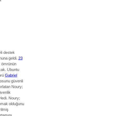
li destek
nuna geldi.
23
m ömrünün
cak. Ubuntu
ürü
Gabriel
ilosunu güvenli
ırlatan Noury;
üvenlik
yledi. Noury;
apmak
olduğunu
rilmiş
ortamını