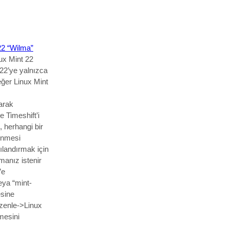
22 “Wilma”
nux Mint 22
22’ye yalnızca
eğer Linux Mint
arak
e Timeshift’i
, herhangi bir
enmesi
ılandırmak için
manız istenir
’e
eya “mint-
esine
üzenle->Linux
mesini