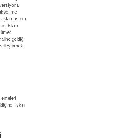
 versiyona
yükseltme
n başlamasının
’nun, Ekim
ükümet
aline geldiği
özelleştirmek
lemeleri
iğine ilişkin
i