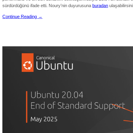
sürdürdüğünü ifade etti. Noury’nin duyurusuna
buradan
ulaşabilirsini
Continue Reading →