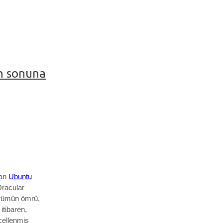
n sonuna
lan
Ubuntu
Oracular
ürümün ömrü,
 itibaren,
ncellenmiş