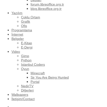
Debian
forum.libreoffice.org.tr
blog.libreoffice.org.tr
Yazılım
Çoklu Ortam
Grafik
Ofis
Programlama
İnternet
Belgeler
E-Kitap
E-Dergi
Video
Gimp
Python
Istanbul Coders
Oyun
Minecraft
Sir You Are Being Hunted
Portal
NedirTV
Diğerleri
Wallpapers
İletişim/Contact