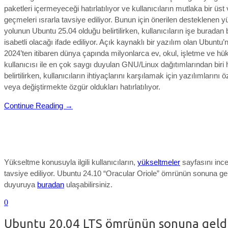
paketleri içermeyeceği hatırlatılıyor ve kullanıcıların mutlaka bir üst
geçmeleri ısrarla tavsiye ediliyor. Bunun için önerilen desteklenen 
yolunun Ubuntu 25.04 olduğu belirtilirken, kullanıcıların işe burada
isabetli olacağı ifade ediliyor. Açık kaynaklı bir yazılım olan Ubuntu
2024’ten itibaren dünya çapında milyonlarca ev, okul, işletme ve h
kullanıcısı ile en çok saygı duyulan GNU/Linux dağıtımlarından biri h
belirtilirken, kullanıcıların ihtiyaçlarını karşılamak için yazılımlarını 
veya değiştirmekte özgür oldukları hatırlatılıyor.
Continue Reading →
Yükseltme konusuyla ilgili kullanıcıların,
y
ükseltmeler
sayfasını ince
tavsiye ediliyor. Ubuntu 24.10 “Oracular Oriole” ömrünün sonuna geld
duyuruya
buradan
ulaşabilirsiniz.
0
Ubuntu 20.04 LTS ömrünün sonuna geld