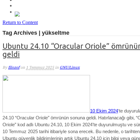
Return to Content
Tag Archives | yükseltme
Ubuntu 24.10 “Oracular Oriole” ömrünü
geldi
By
filozof
on
1 Temmuz 2025
in
GNU/Linux
10 Ekim 2024
‘te duyuru
24.10 “Oracular Oriole” ömrünün sonuna geldi. Hatırlanacağı gibi, “
Oriole” kod adlı Ubuntu 24.10, 10 Ekim 2024’te duyurulmuştu ve s
10 Temmuz 2025 tarihi itibariyle sona erecek. Bu nedenle, o
tarihten
Ubuntu güvenlik bildirimlerinin artık Ubuntu 24.10 için bilgi veya gü