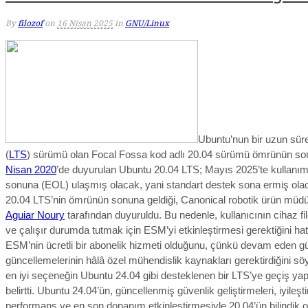
By
filozof
on
16 Nisan 2025
in
GNU/Linux
Ubuntu’nun bir uzun süre
(
LTS
) sürümü olan Focal Fossa kod adlı 20.04 sürümü ömrünün so
Nisan 2020
’de duyurulan Ubuntu 20.04 LTS;
Mayıs 2025’te
kullanı
sonuna
(EOL)
ulaşmış olacak, yani standart destek sona ermiş ola
20.04 LTS’nin ömrünün sonuna geldiği,
Canonical robotik ürün müd
Aguiar Noury
tarafından duyuruldu. Bu nedenle, kullanıcının
cihaz f
ve çalışır durumda tutmak için ESM’yi etkinleştirmesi gerektiğini hat
ESM’nin ücretli bir abonelik hizmeti olduğunu, çünkü devam eden g
güncellemelerinin hâlâ özel mühendislik kaynakları gerektirdiğini sö
en iyi
seçeneğin
Ubuntu 24.04 gibi desteklenen bir LTS’ye geçiş y
belirtti.
Ubuntu 24.04’ün, güncellenmiş güvenlik geliştirmeleri, iyileşti
performans ve en son donanım etkinleştirmesiyle 20.04’ün bilindik 