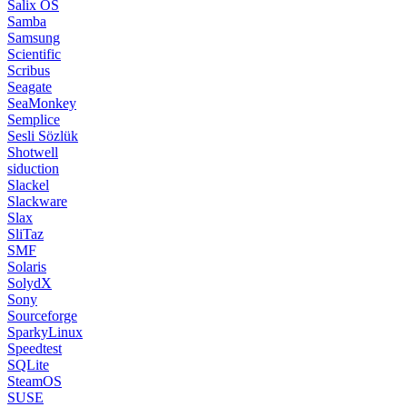
Salix OS
Samba
Samsung
Scientific
Scribus
Seagate
SeaMonkey
Semplice
Sesli Sözlük
Shotwell
siduction
Slackel
Slackware
Slax
SliTaz
SMF
Solaris
SolydX
Sony
Sourceforge
SparkyLinux
Speedtest
SQLite
SteamOS
SUSE