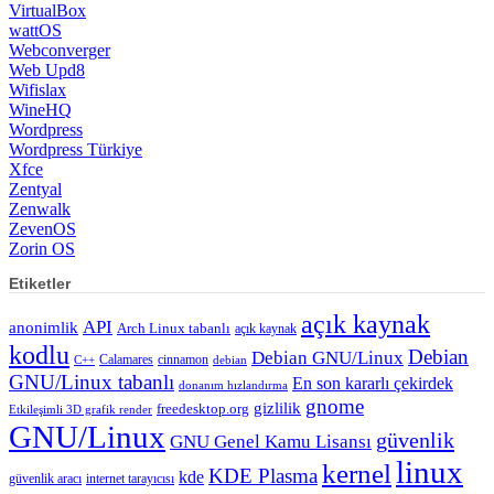
VirtualBox
wattOS
Webconverger
Web Upd8
Wifislax
WineHQ
Wordpress
Wordpress Türkiye
Xfce
Zentyal
Zenwalk
ZevenOS
Zorin OS
Etiketler
açık kaynak
API
anonimlik
Arch Linux tabanlı
açık kaynak
kodlu
Debian
Debian GNU/Linux
Calamares
cinnamon
C++
debian
GNU/Linux tabanlı
En son kararlı çekirdek
donanım hızlandırma
gnome
gizlilik
freedesktop.org
Etkileşimli 3D grafik render
GNU/Linux
güvenlik
GNU Genel Kamu Lisansı
linux
kernel
KDE Plasma
kde
güvenlik aracı
internet tarayıcısı