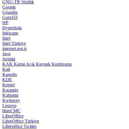
GNU-TR Sözlük
Google
Grundig
GuixSD
HP
Hyperbola
Inkscape
Intel
Intel Türkiye
internet.org.tr
Java
Joomla
KAK Kamu Açık Kaynak Konferansı
Kali
Kanotix
KDE
Kernel
Knoppix
Kubuntu
Kwheezy
Lenovo
libreCMC
LibreOffice
LibreOffice Türkiye
Libreoffice Twitter