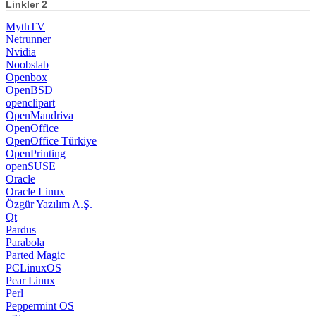
Linkler 2
MythTV
Netrunner
Nvidia
Noobslab
Openbox
OpenBSD
openclipart
OpenMandriva
OpenOffice
OpenOffice Türkiye
OpenPrinting
openSUSE
Oracle
Oracle Linux
Özgür Yazılım A.Ş.
Qt
Pardus
Parabola
Parted Magic
PCLinuxOS
Pear Linux
Perl
Peppermint OS