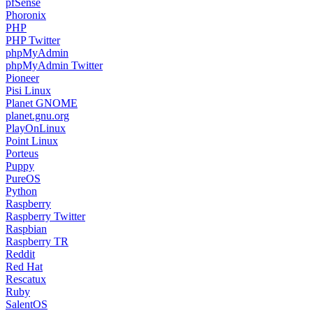
pfSense
Phoronix
PHP
PHP Twitter
phpMyAdmin
phpMyAdmin Twitter
Pioneer
Pisi Linux
Planet GNOME
planet.gnu.org
PlayOnLinux
Point Linux
Porteus
Puppy
PureOS
Python
Raspberry
Raspberry Twitter
Raspbian
Raspberry TR
Reddit
Red Hat
Rescatux
Ruby
SalentOS