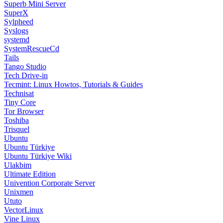
Superb Mini Server
SuperX
Sylpheed
Syslogs
systemd
SystemRescueCd
Tails
Tango Studio
Tech Drive-in
Tecmint: Linux Howtos, Tutorials & Guides
Technisat
Tiny Core
Tor Browser
Toshiba
Trisquel
Ubuntu
Ubuntu Türkiye
Ubuntu Türkiye Wiki
Ulakbim
Ultimate Edition
Univention Corporate Server
Unixmen
Ututo
VectorLinux
Vine Linux