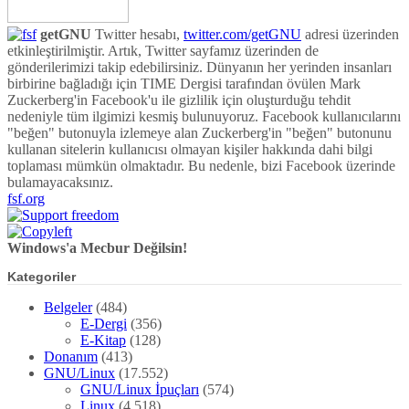
getGNU
Twitter hesabı,
twitter.com/getGNU
adresi üzerinden
etkinleştirilmiştir. Artık, Twitter sayfamız üzerinden de
gönderilerimizi takip edebilirsiniz. Dünyanın her yerinden insanları
birbirine bağladığı için TIME Dergisi tarafından övülen Mark
Zuckerberg'in Facebook'u ile gizlilik için oluşturduğu tehdit
nedeniyle tüm ilgimizi kesmiş bulunuyoruz. Facebook kullanıcılarını
"beğen" butonuyla izlemeye alan Zuckerberg'in "beğen" butonunu
kullanan sitelerin kullanıcısı olmayan kişiler hakkında dahi bilgi
toplaması mümkün olmaktadır. Bu nedenle, bizi Facebook üzerinde
bulamayacaksınız.
fsf.org
Windows'a Mecbur Değilsin!
Kategoriler
Belgeler
(484)
E-Dergi
(356)
E-Kitap
(128)
Donanım
(413)
GNU/Linux
(17.552)
GNU/Linux İpuçları
(574)
Linux
(4.518)