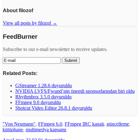
About filozof
View all posts by filozof
→
FeedBurner
Subscribe to our e-mail newsletter to receive updates.
Related Posts:
GStreamer 1.28.6 duyuruldu
NVIDIA LVFS/Fwupd’nin önemli sponsorlarından biri oldu
Rhythmbox 3.5.0 duyuruldu
FFmpeg 9.0 duyuruldu
Shotcut Video Editor 26.8.1 duyuruldu
"Von Neumann"
,
FFmpeg 6.0
,
FFmpeg IRC kanalı
,
güncelleme
,
kütüphane
,
multimedya kapsamı