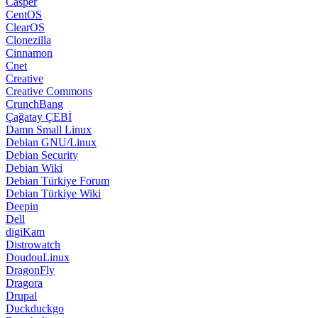
Casper
CentOS
ClearOS
Clonezilla
Cinnamon
Cnet
Creative
Creative Commons
CrunchBang
Çağatay ÇEBİ
Damn Small Linux
Debian GNU/Linux
Debian Security
Debian Wiki
Debian Türkiye Forum
Debian Türkiye Wiki
Deepin
Dell
digiKam
Distrowatch
DoudouLinux
DragonFly
Dragora
Drupal
Duckduckgo