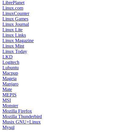
LibrePlanet
Linux.com
LinuxCounter
Linux Games
Linux Journal
Linux Lite
Linux Links
Linux Magazine
Linux Mint
Linux Today
LKD
Logitech
Lubuntu
Macpup
Mageia
Manjaro
Mate
MEPIS
MSI
Monster
Mozilla Firefox
Mozilla Thunderbird
Musix GNU+Linux
Mysql