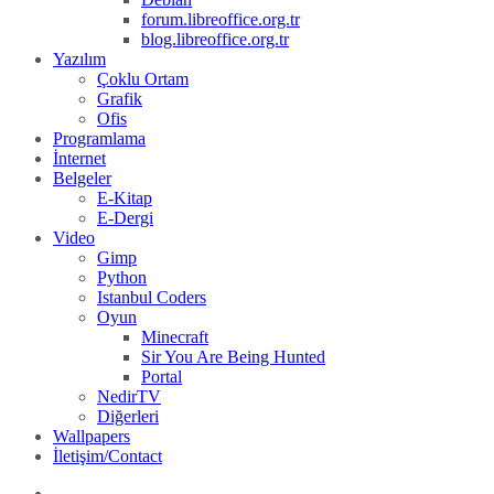
forum.libreoffice.org.tr
blog.libreoffice.org.tr
Yazılım
Çoklu Ortam
Grafik
Ofis
Programlama
İnternet
Belgeler
E-Kitap
E-Dergi
Video
Gimp
Python
Istanbul Coders
Oyun
Minecraft
Sir You Are Being Hunted
Portal
NedirTV
Diğerleri
Wallpapers
İletişim/Contact