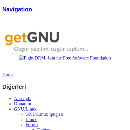
Navigation
Home
Diğerleri
Anasayfa
Donanım
GNU/Linux
GNU/Linux İpuçları
Linux
Forum
Debian