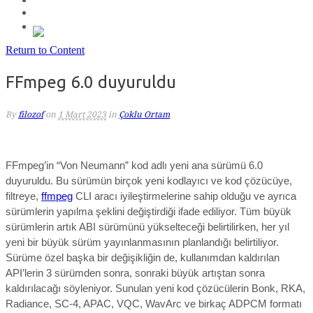
Return to Content
FFmpeg 6.0 duyuruldu
By
filozof
on
1 Mart 2023
in
Çoklu Ortam
FFmpeg’in “Von Neumann” kod adlı y
eni ana
sürümü 6.0
duyuruldu.
Bu sürümün birçok yeni kodlayıcı ve kod çözücüye,
filtreye,
ffmpeg
CLI aracı iyileştirmelerine sahip olduğu ve ayrıca
sürümlerin yapılma şeklini değiştirdiği ifade ediliyor. Tüm büyük
sürümlerin artık ABI sürümünü yükselteceği belirtilirken, her yıl
yeni bir büyük sürüm yayınlanmasının planlandığı belirtiliyor.
Sürüme özel başka bir değişikliğin de, kullanımdan kaldırılan
API’lerin 3 sürümden sonra, sonraki büyük artıştan sonra
kaldırılacağı söyleniyor.
Sunulan yeni kod çözücülerin Bonk, RKA,
Radiance, SC-4, APAC, VQC, WavArc ve birkaç ADPCM formatı