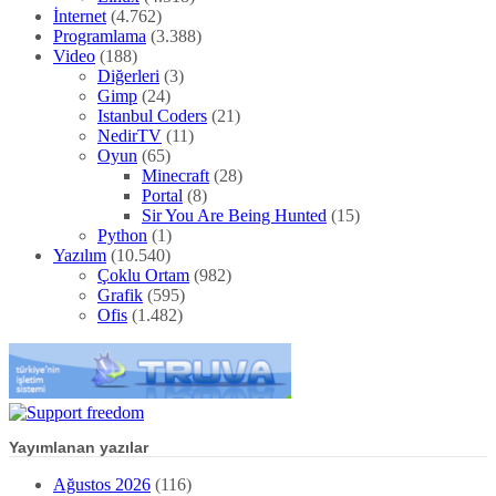
İnternet
(4.762)
Programlama
(3.388)
Video
(188)
Diğerleri
(3)
Gimp
(24)
Istanbul Coders
(21)
NedirTV
(11)
Oyun
(65)
Minecraft
(28)
Portal
(8)
Sir You Are Being Hunted
(15)
Python
(1)
Yazılım
(10.540)
Çoklu Ortam
(982)
Grafik
(595)
Ofis
(1.482)
Yayımlanan yazılar
Ağustos 2026
(116)