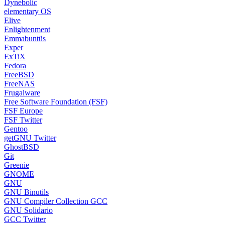
Dynebolic
elementary OS
Elive
Enlightenment
Emmabuntüs
Exper
ExTiX
Fedora
FreeBSD
FreeNAS
Frugalware
Free Software Foundation (FSF)
FSF Europe
FSF Twitter
Gentoo
getGNU Twitter
GhostBSD
Git
Greenie
GNOME
GNU
GNU Binutils
GNU Compiler Collection GCC
GNU Solidario
GCC Twitter