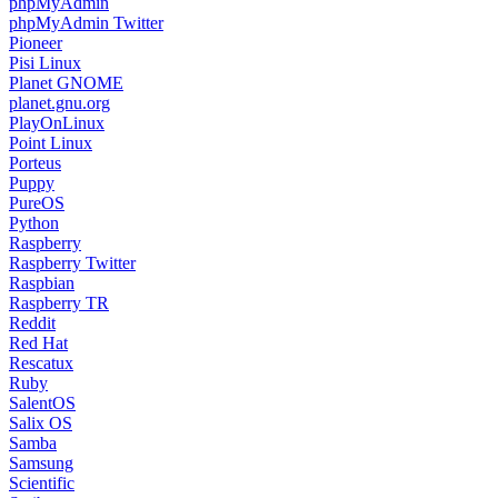
phpMyAdmin
phpMyAdmin Twitter
Pioneer
Pisi Linux
Planet GNOME
planet.gnu.org
PlayOnLinux
Point Linux
Porteus
Puppy
PureOS
Python
Raspberry
Raspberry Twitter
Raspbian
Raspberry TR
Reddit
Red Hat
Rescatux
Ruby
SalentOS
Salix OS
Samba
Samsung
Scientific