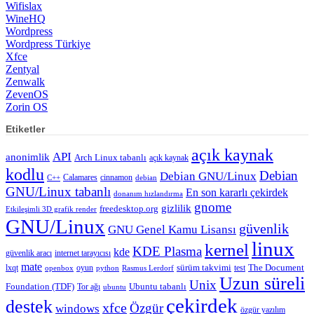
Wifislax
WineHQ
Wordpress
Wordpress Türkiye
Xfce
Zentyal
Zenwalk
ZevenOS
Zorin OS
Etiketler
açık kaynak
API
anonimlik
Arch Linux tabanlı
açık kaynak
kodlu
Debian
Debian GNU/Linux
Calamares
cinnamon
C++
debian
GNU/Linux tabanlı
En son kararlı çekirdek
donanım hızlandırma
gnome
gizlilik
freedesktop.org
Etkileşimli 3D grafik render
GNU/Linux
güvenlik
GNU Genel Kamu Lisansı
linux
kernel
KDE Plasma
kde
güvenlik aracı
internet tarayıcısı
mate
lxqt
oyun
sürüm takvimi
test
The Document
openbox
python
Rasmus Lerdorf
Uzun süreli
Unix
Ubuntu tabanlı
Foundation (TDF)
Tor ağı
ubuntu
çekirdek
destek
xfce
Özgür
windows
özgür yazılım