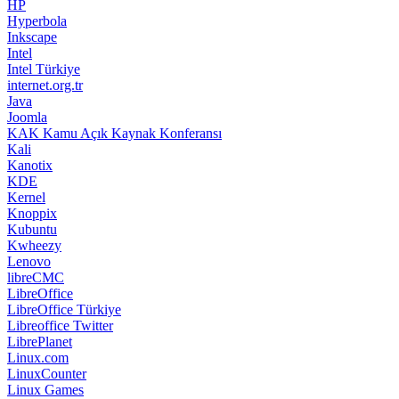
HP
Hyperbola
Inkscape
Intel
Intel Türkiye
internet.org.tr
Java
Joomla
KAK Kamu Açık Kaynak Konferansı
Kali
Kanotix
KDE
Kernel
Knoppix
Kubuntu
Kwheezy
Lenovo
libreCMC
LibreOffice
LibreOffice Türkiye
Libreoffice Twitter
LibrePlanet
Linux.com
LinuxCounter
Linux Games