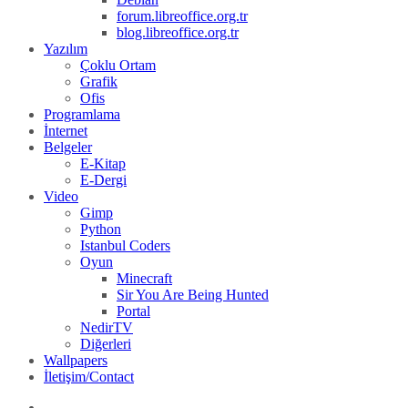
forum.libreoffice.org.tr
blog.libreoffice.org.tr
Yazılım
Çoklu Ortam
Grafik
Ofis
Programlama
İnternet
Belgeler
E-Kitap
E-Dergi
Video
Gimp
Python
Istanbul Coders
Oyun
Minecraft
Sir You Are Being Hunted
Portal
NedirTV
Diğerleri
Wallpapers
İletişim/Contact