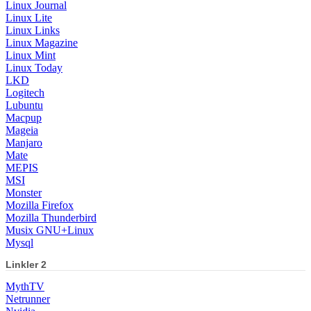
Linux Journal
Linux Lite
Linux Links
Linux Magazine
Linux Mint
Linux Today
LKD
Logitech
Lubuntu
Macpup
Mageia
Manjaro
Mate
MEPIS
MSI
Monster
Mozilla Firefox
Mozilla Thunderbird
Musix GNU+Linux
Mysql
Linkler 2
MythTV
Netrunner