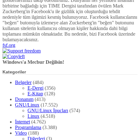
gönderilerimizi takip edebilirsiniz. Dünyanın her yerinden insanları
birbirine bağladığı için TIME Dergisi tarafından övülen Mark
Zuckerberg'in Facebook'u ile gizlilik için oluşturduğu tehdit
nedeniyle tüm ilgimizi kesmiş bulunuyoruz. Facebook kullanıcılarını
"beğen" butonuyla izlemeye alan Zuckerberg'in "beğen" butonunu
kullanan sitelerin kullanıcısı olmayan kişiler hakkında dahi bilgi
toplaması mümkün olmaktadır. Bu nedenle, bizi Facebook üzerinde
bulamayacaksınız.
fsf.org
Windows'a Mecbur Değilsin!
Kategoriler
Belgeler
(484)
E-Dergi
(356)
E-Kitap
(128)
Donanım
(413)
GNU/Linux
(17.552)
GNU/Linux İpuçları
(574)
Linux
(4.518)
İnternet
(4.762)
Programlama
(3.388)
Video
(188)
Diğerleri
(3)