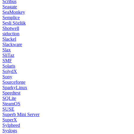
Scribus
Seagate
SeaMonkey
Semplice
Sesli Sözlük
Shotwell
siduction
Slackel
Slackware
Slax
SliTaz
SMF
Solaris
SolydX
Sony
Sourceforge
SparkyLinux
Speedtest
SQLite
SteamOS
SUSE
Superb Mini Server
SuperX
Sylpheed
Syslogs