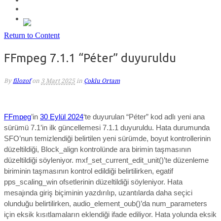
Return to Content
FFmpeg 7.1.1 “Péter” duyuruldu
By
filozof
on
3 Mart 2025
in
Çoklu Ortam
FFmpeg
’in
30 Eylül 2024
‘te duyurulan “Péter” kod adlı y
eni ana
sürümü 7.1’in ilk güncellemesi 7.1.1
duyuruldu.
Hata durumunda
SFO’nun temizlendiği belirtilen yeni sürümde, boyut kontrollerinin
düzeltildiği, Block_align kontrolünde ara birimin taşmasının
düzeltildiği söyleniyor. mxf_set_current_edit_unit()’te düzenleme
biriminin taşmasının kontrol edildiği belirtilirken, egatif
pps_scaling_win ofsetlerinin düzeltildiği söyleniyor. Hata
mesajında ​​giriş biçiminin yazdırılıp, uzantılarda daha seçici
olunduğu belirtilirken, audio_element_oub()’da num_parameters
için eksik kısıtlamaların eklendiği ifade ediliyor. Hata yolunda eksik