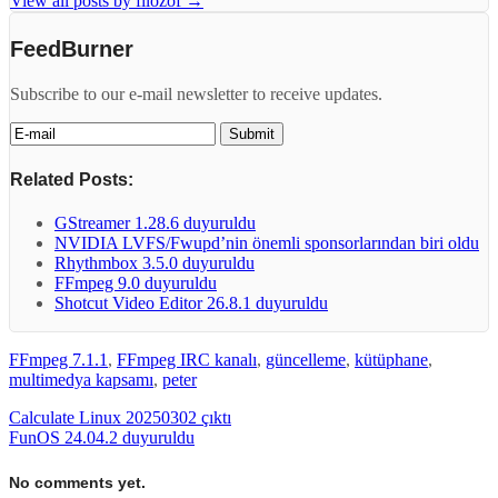
View all posts by filozof
→
FeedBurner
Subscribe to our e-mail newsletter to receive updates.
Related Posts:
GStreamer 1.28.6 duyuruldu
NVIDIA LVFS/Fwupd’nin önemli sponsorlarından biri oldu
Rhythmbox 3.5.0 duyuruldu
FFmpeg 9.0 duyuruldu
Shotcut Video Editor 26.8.1 duyuruldu
FFmpeg 7.1.1
,
FFmpeg IRC kanalı
,
güncelleme
,
kütüphane
,
multimedya kapsamı
,
peter
Calculate Linux 20250302 çıktı
FunOS 24.04.2 duyuruldu
No comments yet.