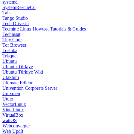
systemd
SystemRescueCd
Tails
Tango Studio
Tech Drive-in
Tecmint: Linux Howtos, Tutorials & Guides
Technisat
Tiny Core
Tor Browser
Toshiba
Trisquel
Ubuntu
Ubuntu Türkiye
Ubuntu Türkiye Wiki
Ulakbim
Ultimate Edition
Univention Corporate Server
Unixmen
Ututo
VectorLinux
Vine Linux
VirtualBox
wattOS
Webconverger
Web Upd8