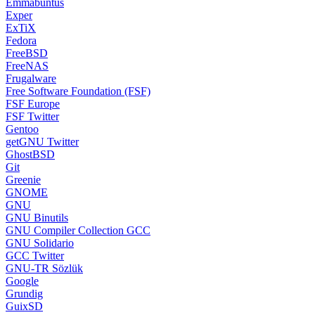
Emmabuntüs
Exper
ExTiX
Fedora
FreeBSD
FreeNAS
Frugalware
Free Software Foundation (FSF)
FSF Europe
FSF Twitter
Gentoo
getGNU Twitter
GhostBSD
Git
Greenie
GNOME
GNU
GNU Binutils
GNU Compiler Collection GCC
GNU Solidario
GCC Twitter
GNU-TR Sözlük
Google
Grundig
GuixSD