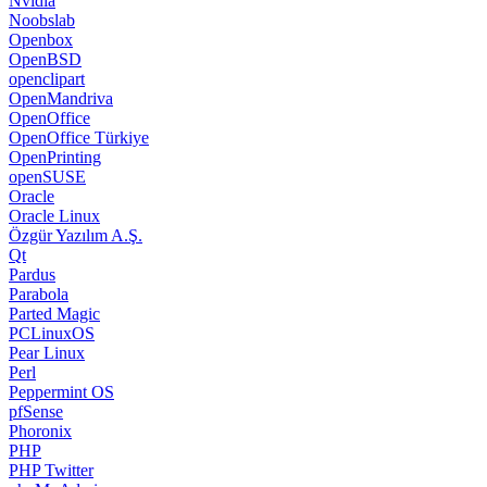
Nvidia
Noobslab
Openbox
OpenBSD
openclipart
OpenMandriva
OpenOffice
OpenOffice Türkiye
OpenPrinting
openSUSE
Oracle
Oracle Linux
Özgür Yazılım A.Ş.
Qt
Pardus
Parabola
Parted Magic
PCLinuxOS
Pear Linux
Perl
Peppermint OS
pfSense
Phoronix
PHP
PHP Twitter