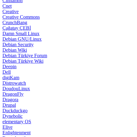
Cinnamon
Cnet
Creative
Creative Commons
CrunchBang
Çağatay ÇEBİ
Damn Small Linux
Debian GNU/Linux
Debian Security
Debian Wiki
Debian Türkiye Forum
Debian Türkiye Wiki
Deepin
Dell
digiKam
Distrowatch
DoudouLinux
DragonFly
Dragora
Drupal
Duckduckgo
Dynebolic
elementary OS
Elive
Enlightenment