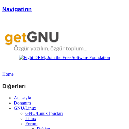
Navigation
Home
Diğerleri
Anasayfa
Donanım
GNU/Linux
GNU/Linux İpuçları
Linux
Forum
Debian