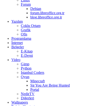
Linux
Forum
Debian
forum.libreoffice.org.tr
blog.libreoffice.org.tr
Yazılım
Çoklu Ortam
Grafik
Ofis
Programlama
İnternet
Belgeler
E-Kitap
E-Dergi
Video
Gimp
Python
Istanbul Coders
Oyun
Minecraft
Sir You Are Being Hunted
Portal
NedirTV
Diğerleri
Wallpapers