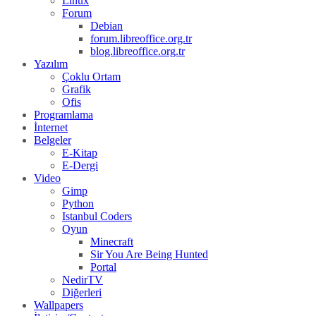
forum.libreoffice.org.tr
blog.libreoffice.org.tr
Yazılım
Çoklu Ortam
Grafik
Ofis
Programlama
İnternet
Belgeler
E-Kitap
E-Dergi
Video
Gimp
Python
Istanbul Coders
Oyun
Minecraft
Sir You Are Being Hunted
Portal
NedirTV
Diğerleri
Wallpapers
İletişim/Contact