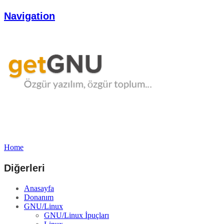
Navigation
Home
Diğerleri
Anasayfa
Donanım
GNU/Linux
GNU/Linux İpuçları
Linux
Forum
Debian