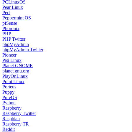
PCLinuxOS
Pear Linux
Perl
Peppermint OS
pfSense
Phoronix
PHP
PHP Twitter
phpMyAdmin
phpMyAdmin Twitter
Pioneer
Pisi Linux
Planet GNOME
planet.gnu.org
PlayOnLinux
Point Linux
Porteus
Puppy
PureOS
Python
Raspberry
Raspberry Twitter
Raspbian
Raspberry TR
Reddit