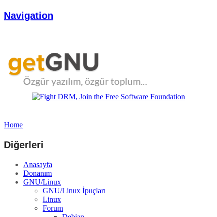
Navigation
Home
Diğerleri
Anasayfa
Donanım
GNU/Linux
GNU/Linux İpuçları
Linux
Forum
Debian