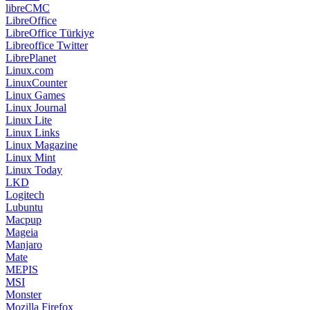
libreCMC
LibreOffice
LibreOffice Türkiye
Libreoffice Twitter
LibrePlanet
Linux.com
LinuxCounter
Linux Games
Linux Journal
Linux Lite
Linux Links
Linux Magazine
Linux Mint
Linux Today
LKD
Logitech
Lubuntu
Macpup
Mageia
Manjaro
Mate
MEPIS
MSI
Monster
Mozilla Firefox