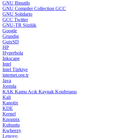
GNU Binutils
GNU Compiler Collection GCC
GNU Solidario
GCC Twitter
GNU-TR Sözlük
Google
Grundig
GuixSD
HP
Hyperbola
Inkscape
Intel
Intel Türkiye
internet.org.tr
Java
Joomla
KAK Kamu Açık Kaynak Konferansı
Kali
Kanotix
KDE
Kernel
Knoppix
Kubuntu
Kwheezy
Lenovo