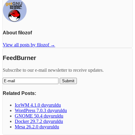
About filozof
View all posts by filozof
→
FeedBurner
Subscribe to our e-mail newsletter to receive updates.
Related Posts:
IceWM 4.1.0 duyuruldu
WordPress 7.0.3 duyuruldu
GNOME 50.4 duyuruldu
Docker 29.7.2 duyuruldu
Mesa 26.2.0 duyuruldu