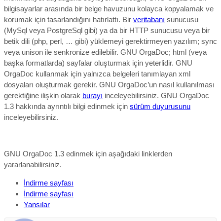
bilgisayarlar arasında bir belge havuzunu kolayca kopyalamak ve
korumak için tasarlandığını hatırlattı. Bir
veritabanı
sunucusu
(MySql veya PostgreSql gibi) ya da bir HTTP sunucusu veya bir
betik dili (php, perl, … gibi) yüklemeyi gerektirmeyen yazılım; sync
veya unison ile senkronize edilebilir. GNU OrgaDoc;
html (veya
başka formatlarda) sayfalar oluşturmak için yeterlidir. GNU
OrgaDoc kullanmak için yalnızca belgeleri tanımlayan xml
dosyaları oluşturmak gerekir.
GNU OrgaDoc’un nasıl kullanılması
gerektiğine ilişkin olarak
burayı
inceleyebilirsiniz. GNU OrgaDoc
1.3
hakkında ayrıntılı bilgi edinmek için
sürüm duyurusunu
inceleyebilirsiniz.
GNU OrgaDoc 1.3 edinmek için aşağıdaki linklerden
yararlanabilirsiniz.
İndirme sayfası
İndirme sayfası
Yansılar