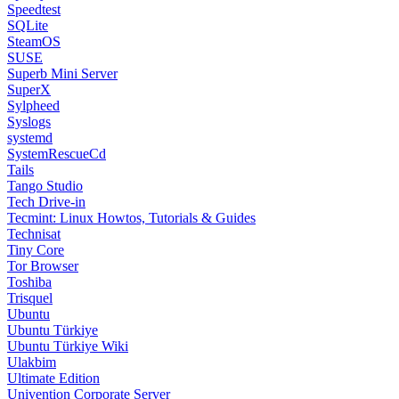
Speedtest
SQLite
SteamOS
SUSE
Superb Mini Server
SuperX
Sylpheed
Syslogs
systemd
SystemRescueCd
Tails
Tango Studio
Tech Drive-in
Tecmint: Linux Howtos, Tutorials & Guides
Technisat
Tiny Core
Tor Browser
Toshiba
Trisquel
Ubuntu
Ubuntu Türkiye
Ubuntu Türkiye Wiki
Ulakbim
Ultimate Edition
Univention Corporate Server