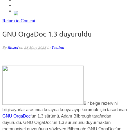
Return to Content
GNU OrgaDoc 1.3 duyuruldu
By
filozof
on
28 Mart 2023
in
Yazılım
Bir belge rezervini
bilgisayarlar arasında kolayca kopyalayıp korumak için tasarlanan
GNU OrgaDoc
‘un 1.3 sürümü, Adam Bilbrough tarafından
duyuruldu. GNU OrgaDoc’un 1.3 sürümünü duyurmaktan
memnuniyet duyduğunu söyleyen Bilbrough; GNU OrgaDoc’un