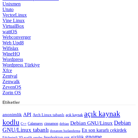
Unixmen
Ututo
VectorLinux
Vine Linux
VirtualBox
wattOS
Webconverger
Web Upd8
Wifislax
WineHQ
Wordpress
Wordpress Türkiye
Xfce
Zentyal
Zenwalk
ZevenOS
Zorin OS
Etiketler
açık kaynak
API
anonimlik
Arch Linux tabanlı
açık kaynak
kodlu
Debian
Debian GNU/Linux
Calamares
cinnamon
C++
debian
GNU/Linux tabanlı
En son kararlı çekirdek
donanım hızlandırma
gnome
gizlilik
freedesktop.org
Etkileşimli 3D grafik render