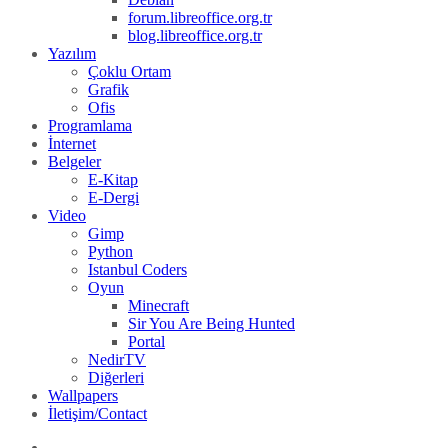
forum.libreoffice.org.tr
blog.libreoffice.org.tr
Yazılım
Çoklu Ortam
Grafik
Ofis
Programlama
İnternet
Belgeler
E-Kitap
E-Dergi
Video
Gimp
Python
Istanbul Coders
Oyun
Minecraft
Sir You Are Being Hunted
Portal
NedirTV
Diğerleri
Wallpapers
İletişim/Contact