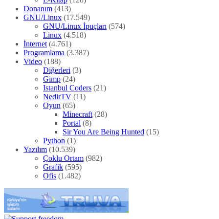
Donanım
(413)
GNU/Linux
(17.549)
GNU/Linux İpuçları
(574)
Linux
(4.518)
İnternet
(4.761)
Programlama
(3.387)
Video
(188)
Diğerleri
(3)
Gimp
(24)
Istanbul Coders
(21)
NedirTV
(11)
Oyun
(65)
Minecraft
(28)
Portal
(8)
Sir You Are Being Hunted
(15)
Python
(1)
Yazılım
(10.539)
Çoklu Ortam
(982)
Grafik
(595)
Ofis
(1.482)