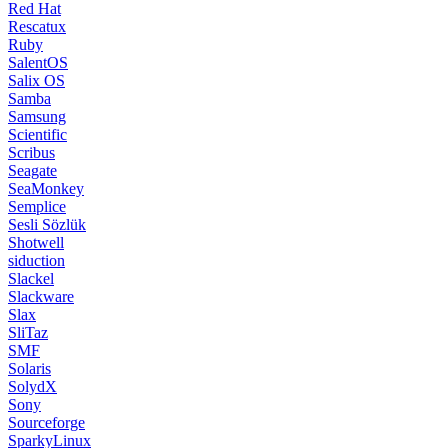
Red Hat
Rescatux
Ruby
SalentOS
Salix OS
Samba
Samsung
Scientific
Scribus
Seagate
SeaMonkey
Semplice
Sesli Sözlük
Shotwell
siduction
Slackel
Slackware
Slax
SliTaz
SMF
Solaris
SolydX
Sony
Sourceforge
SparkyLinux