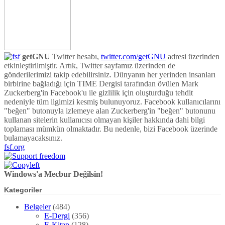
getGNU
Twitter hesabı,
twitter.com/getGNU
adresi üzerinden
etkinleştirilmiştir. Artık, Twitter sayfamız üzerinden de
gönderilerimizi takip edebilirsiniz. Dünyanın her yerinden insanları
birbirine bağladığı için TIME Dergisi tarafından övülen Mark
Zuckerberg'in Facebook'u ile gizlilik için oluşturduğu tehdit
nedeniyle tüm ilgimizi kesmiş bulunuyoruz. Facebook kullanıcılarını
"beğen" butonuyla izlemeye alan Zuckerberg'in "beğen" butonunu
kullanan sitelerin kullanıcısı olmayan kişiler hakkında dahi bilgi
toplaması mümkün olmaktadır. Bu nedenle, bizi Facebook üzerinde
bulamayacaksınız.
fsf.org
Windows'a Mecbur Değilsin!
Kategoriler
Belgeler
(484)
E-Dergi
(356)
E-Kitap
(128)