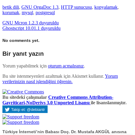
betik dili
,
GNU OrgaDoc 1.3
,
HTTP sunucusu
,
kopyalamak
,
korumak
,
mysql
,
postgresql
GNU Mcron 1.2.3 duyuruldu
Ghostscript 10.01.1 duyuruldu
No comments yet.
Bir yanıt yazın
Yorum yapabilmek için
oturum açmalısınız
.
Bu site istenmeyenleri azaltmak için Akismet kullanır.
Yorum
verilerinizin nasıl işlendiğini öğrenin.
Bu sitedeki çalışmalar
Creative Commons Attribution-
Gayriticari-NoDerivs 3.0 Unported Lisansı
ile lisanslanmıştır.
Türkiye İnterneti’nin Babası Doç. Dr. Mustafa AKGÜL anısına