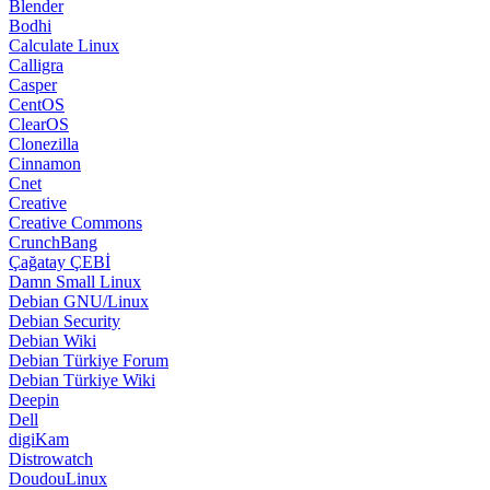
Blender
Bodhi
Calculate Linux
Calligra
Casper
CentOS
ClearOS
Clonezilla
Cinnamon
Cnet
Creative
Creative Commons
CrunchBang
Çağatay ÇEBİ
Damn Small Linux
Debian GNU/Linux
Debian Security
Debian Wiki
Debian Türkiye Forum
Debian Türkiye Wiki
Deepin
Dell
digiKam
Distrowatch
DoudouLinux