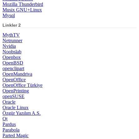
Mozilla Thunderbird
Musix GNU+Linux
Mysql
Linkler 2
MythTV
Netrunner
Nvidia
Noobslab
Openbox
OpenBSD
openclipart
OpenMandriva
OpenOffice
OpenOffice Türkiye
OpenPrinting
openSUSE
Oracle
Oracle Linux
Özgür Yazılım A.Ş.
Qt
Pardus
Parabola
Parted Magic