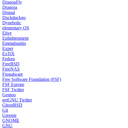
DragonFly
Dragora
Drupal
Duckduckgo
Dynebolic
elementary OS
Elive
Enlightenment
Emmabuntüs
Exper
ExTiX
Fedora
FreeBSD
FreeNAS
Frugalware
Free Software Foundation (FSF)
FSF Europe
FSF Twitter
Gentoo
getGNU Twitter
GhostBSD
Git
Greenie
GNOME
GNU