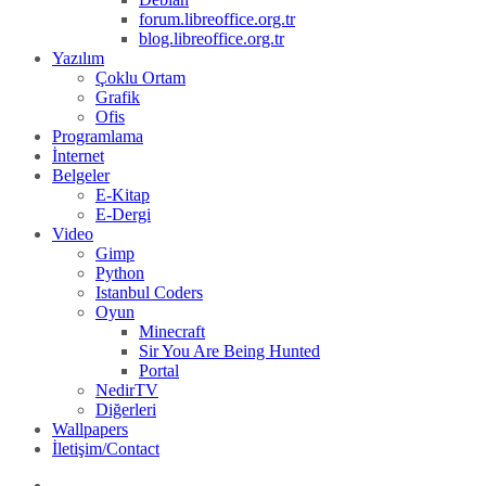
forum.libreoffice.org.tr
blog.libreoffice.org.tr
Yazılım
Çoklu Ortam
Grafik
Ofis
Programlama
İnternet
Belgeler
E-Kitap
E-Dergi
Video
Gimp
Python
Istanbul Coders
Oyun
Minecraft
Sir You Are Being Hunted
Portal
NedirTV
Diğerleri
Wallpapers
İletişim/Contact