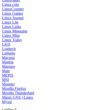
LibrePlanet
Linux.com
LinuxCounter
Linux Games
Linux Journal
Linux Lite
Linux Links
Linux Magazine
Linux Mint
Linux Today
LKD
Logitech
Lubuntu
Macpup
Mageia
Manjaro
Mate
MEPIS
MSI
Monster
Mozilla Firefox
Mozilla Thunderbird
Musix GNU+Linux
Mysql
Linkler 2