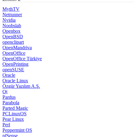
MythTV
Netrunner
Nvidia
Noobslab
Openbox
OpenBSD
openclipart
OpenMandriva
OpenOffice
OpenOffice Türkiye
OpenPrinting
openSUSE
Oracle
Oracle Linux
Özgür Yazılım A.Ş.
Qt
Pardus
Parabola
Parted Magic
PCLinuxOS
Pear Linux
Perl
Peppermint OS
pfSense