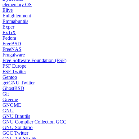
elementary OS
Elive
Enlightenment
Emmabuntüs
Exper
ExTiX
Fedora
FreeBSD
FreeNAS
Frugalware
Free Software Foundation (FSF)
FSF Europe
FSF Twitter
Gentoo
getGNU Twitter
GhostBSD
Git
Greenie
GNOME
GNU
GNU Binutils
GNU Compiler Collection GCC
GNU Solidario
GCC Twitter
GNU-TR Sözlük