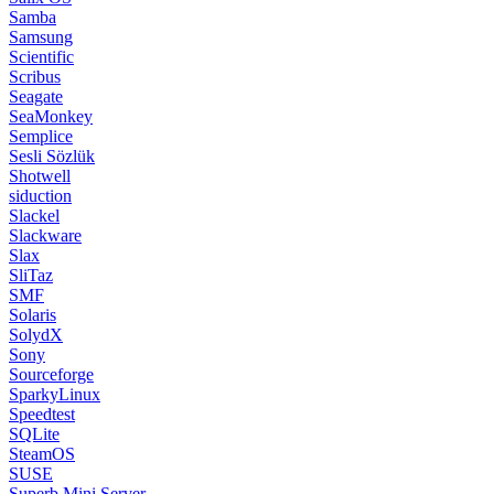
Samba
Samsung
Scientific
Scribus
Seagate
SeaMonkey
Semplice
Sesli Sözlük
Shotwell
siduction
Slackel
Slackware
Slax
SliTaz
SMF
Solaris
SolydX
Sony
Sourceforge
SparkyLinux
Speedtest
SQLite
SteamOS
SUSE
Superb Mini Server