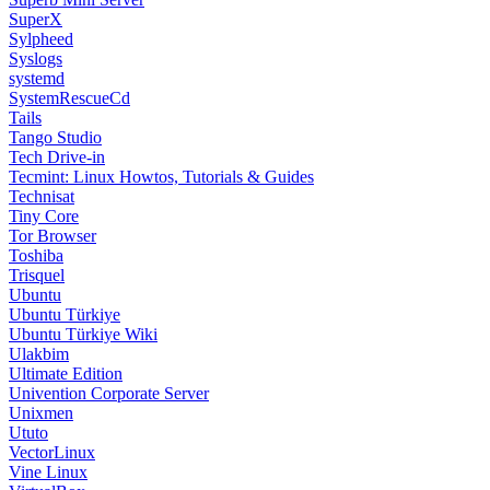
SuperX
Sylpheed
Syslogs
systemd
SystemRescueCd
Tails
Tango Studio
Tech Drive-in
Tecmint: Linux Howtos, Tutorials & Guides
Technisat
Tiny Core
Tor Browser
Toshiba
Trisquel
Ubuntu
Ubuntu Türkiye
Ubuntu Türkiye Wiki
Ulakbim
Ultimate Edition
Univention Corporate Server
Unixmen
Ututo
VectorLinux
Vine Linux