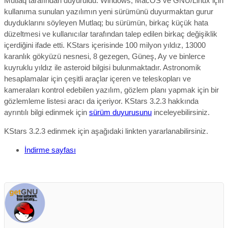
Mutlaq tarafından duyuruldu.
Windows, MacOS ve GNU/Linux için
kullanıma sunulan yazılımın yeni sürümünü duyurmaktan gurur
duyduklarını söyleyen Mutlaq
; b
u sürümün, birkaç küçük hata
düzeltmesi ve kullanıcılar tarafından talep edilen birkaç değişiklik
içerdiğini ifade etti.
KStars içerisinde 100 milyon yıldız, 13000
karanlık gökyüzü nesnesi, 8 gezegen, Güneş, Ay ve binlerce
kuyruklu yıldız ile asteroid bilgisi bulunmaktadır. Astronomik
hesaplamalar için çeşitli araçlar içeren ve teleskopları ve
kameraları kontrol edebilen yazılım, gözlem planı yapmak için bir
gözlemleme listesi aracı da içeriyor. KStars 3.2.3 hakkında
ayrıntılı bilgi edinmek için
sürüm duyurusunu
inceleyebilirsiniz.
KStars 3.2.3 edinmek için aşağıdaki linkten yararlanabilirsiniz.
İndirme sayfası