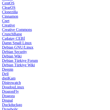
CentOS
ClearOS
Clonezilla
Cinnamon
Cnet
Creative
Creative Commons
CrunchBang
Çağatay ÇEBİ
Damn Small Linux
Debian GNU/Linux
Debian Security
Debian Wiki
Debian Türkiye Forum
Debian Türkiye Wiki
Deepin
Dell
digiKam
Distrowatch
DoudouLinux
DragonFly
Dragora
Drupal
Duckduckgo
Dynebolic