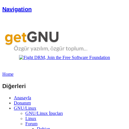
Navigation
Home
Diğerleri
Anasayfa
Donanım
GNU/Linux
GNU/Linux İpuçları
Linux
Forum
Debian