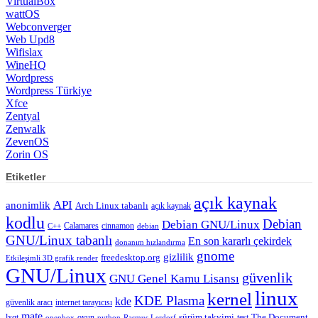
VirtualBox
wattOS
Webconverger
Web Upd8
Wifislax
WineHQ
Wordpress
Wordpress Türkiye
Xfce
Zentyal
Zenwalk
ZevenOS
Zorin OS
Etiketler
açık kaynak
API
anonimlik
Arch Linux tabanlı
açık kaynak
kodlu
Debian
Debian GNU/Linux
Calamares
cinnamon
C++
debian
GNU/Linux tabanlı
En son kararlı çekirdek
donanım hızlandırma
gnome
gizlilik
freedesktop.org
Etkileşimli 3D grafik render
GNU/Linux
güvenlik
GNU Genel Kamu Lisansı
linux
kernel
KDE Plasma
kde
güvenlik aracı
internet tarayıcısı
mate
lxqt
oyun
sürüm takvimi
test
The Document
openbox
python
Rasmus Lerdorf