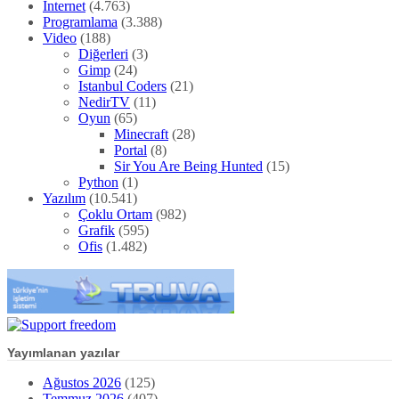
İnternet
(4.763)
Programlama
(3.388)
Video
(188)
Diğerleri
(3)
Gimp
(24)
Istanbul Coders
(21)
NedirTV
(11)
Oyun
(65)
Minecraft
(28)
Portal
(8)
Sir You Are Being Hunted
(15)
Python
(1)
Yazılım
(10.541)
Çoklu Ortam
(982)
Grafik
(595)
Ofis
(1.482)
Yayımlanan yazılar
Ağustos 2026
(125)
Temmuz 2026
(407)