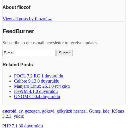
About filozof
View all posts by filozof
→
FeedBurner
Subscribe to our e-mail newsletter to receive updates.
Related Posts:
POCL 7.2 RC 1 duyuruldu
Calibre 9.13.0 duyuruldu
Manjaro Linux 26.1.0-rc4 çıktı
IceWM 4.1.0 duyuruldu
GNOME 50.4 duyuruldu
asteroid
,
ay
,
gezegen
,
gökevi
,
gökyüzü nesnesi
,
Güneş
,
kde
,
KStars
3.2.3
,
yıldız
PHP 7.1.30 duyuruldu