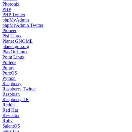
Phoronix
PHP
PHP Twitter
phpMyAdmin
phpMyAdmin Twitter
Pioneer
Pisi Linux
Planet GNOME
planet.gnu.org
PlayOnLinux
Point Linux
Porteus
Puppy
PureOS
Python
Raspberry
Raspberry Twitter
Raspbian
Raspberry TR
Reddit
Red Hat
Rescatux
Ruby
SalentOS
Salix OS