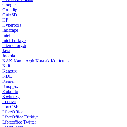
Google
Grundig
GuixSD
HP
Hyperbola
Inkscape
Intel
Intel Türkiye
internet.org.tr
Java
Joomla
KAK Kamu Açık Kaynak Konferansı
Kali
Kanotix
KDE
Kernel
Knoppix
Kubuntu
Kwheezy
Lenovo
libreCMC
LibreOffice
LibreOffice Türkiye
Libreoffice Twitter