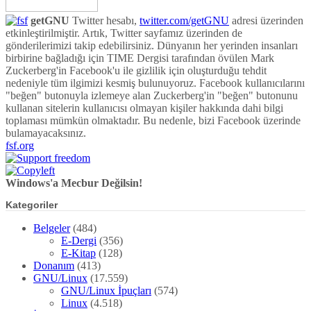
getGNU
Twitter hesabı,
twitter.com/getGNU
adresi üzerinden
etkinleştirilmiştir. Artık, Twitter sayfamız üzerinden de
gönderilerimizi takip edebilirsiniz. Dünyanın her yerinden insanları
birbirine bağladığı için TIME Dergisi tarafından övülen Mark
Zuckerberg'in Facebook'u ile gizlilik için oluşturduğu tehdit
nedeniyle tüm ilgimizi kesmiş bulunuyoruz. Facebook kullanıcılarını
"beğen" butonuyla izlemeye alan Zuckerberg'in "beğen" butonunu
kullanan sitelerin kullanıcısı olmayan kişiler hakkında dahi bilgi
toplaması mümkün olmaktadır. Bu nedenle, bizi Facebook üzerinde
bulamayacaksınız.
fsf.org
Windows'a Mecbur Değilsin!
Kategoriler
Belgeler
(484)
E-Dergi
(356)
E-Kitap
(128)
Donanım
(413)
GNU/Linux
(17.559)
GNU/Linux İpuçları
(574)
Linux
(4.518)