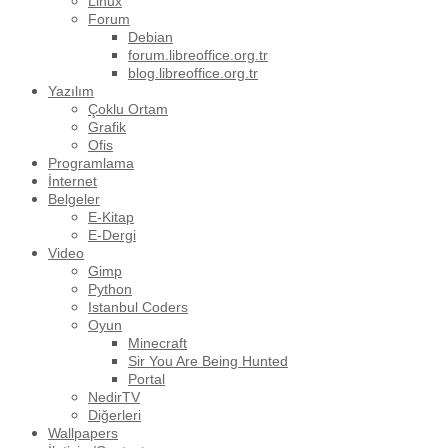
Linux
Forum
Debian
forum.libreoffice.org.tr
blog.libreoffice.org.tr
Yazılım
Çoklu Ortam
Grafik
Ofis
Programlama
İnternet
Belgeler
E-Kitap
E-Dergi
Video
Gimp
Python
Istanbul Coders
Oyun
Minecraft
Sir You Are Being Hunted
Portal
NedirTV
Diğerleri
Wallpapers