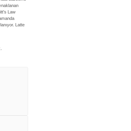
aynaklanan
itt’s Law
 zamanda
anıyor. Latte
.