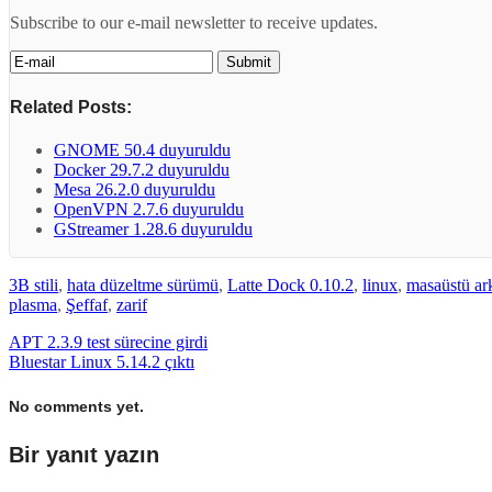
Subscribe to our e-mail newsletter to receive updates.
Related Posts:
GNOME 50.4 duyuruldu
Docker 29.7.2 duyuruldu
Mesa 26.2.0 duyuruldu
OpenVPN 2.7.6 duyuruldu
GStreamer 1.28.6 duyuruldu
3B stili
,
hata düzeltme sürümü
,
Latte Dock 0.10.2
,
linux
,
masaüstü ar
plasma
,
Şeffaf
,
zarif
APT 2.3.9 test sürecine girdi
Bluestar Linux 5.14.2 çıktı
No comments yet.
Bir yanıt yazın