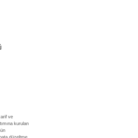
ü
arif ve
tımına kurulan
nün
i hata düzeltme