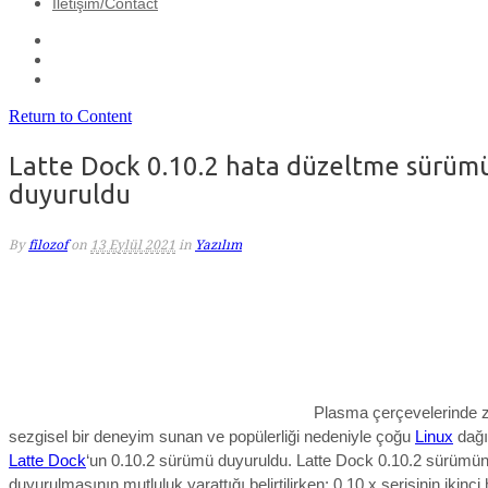
İletişim/Contact
Return to Content
Latte Dock 0.10.2 hata düzeltme sürüm
duyuruldu
By
filozof
on
13 Eylül 2021
in
Yazılım
Plasma çerçevelerinde z
sezgisel bir deneyim sunan ve popülerliği nedeniyle çoğu
Linux
dağı
Latte Dock
‘un 0.10.2 sürümü duyuruldu. Latte Dock 0.10.2 sürümü
duyurulmasının mutluluk yarattığı belirtilirken; 0.10.x serisinin ikinc