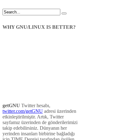
WHY GNU/LINUX IS BETTER?
getGNU
Twitter hesabı,
twitter.com/getGNU
adresi üzerinden
etkinleştirilmiştir. Artık, Twitter
sayfamız üzerinden de gönderilerimizi
takip edebilirsiniz. Dünyanın her
yerinden insanları birbirine bağladığı
için TIME Dergisi tarafından övülen