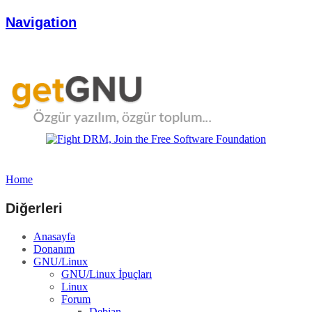
Navigation
Home
Diğerleri
Anasayfa
Donanım
GNU/Linux
GNU/Linux İpuçları
Linux
Forum
Debian