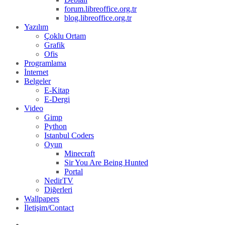
forum.libreoffice.org.tr
blog.libreoffice.org.tr
Yazılım
Çoklu Ortam
Grafik
Ofis
Programlama
İnternet
Belgeler
E-Kitap
E-Dergi
Video
Gimp
Python
Istanbul Coders
Oyun
Minecraft
Sir You Are Being Hunted
Portal
NedirTV
Diğerleri
Wallpapers
İletişim/Contact