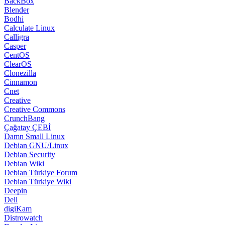
Cinnamon
Cnet
Creative
Creative Commons
CrunchBang
Çağatay ÇEBİ
Damn Small Linux
Debian GNU/Linux
Debian Security
Debian Wiki
Debian Türkiye Forum
Debian Türkiye Wiki
Deepin
Dell
digiKam
Distrowatch
DoudouLinux
DragonFly
Dragora
Drupal
Duckduckgo
Dynebolic
elementary OS
Elive
Enlightenment