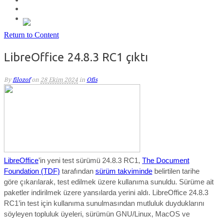
Return to Content
LibreOffice 24.8.3 RC1 çıktı
By
filozof
on
28 Ekim 2024
in
Ofis
LibreOffice
’in
yeni test sürümü 24.8.3 RC1,
The Document
Foundation (TDF)
tarafından
sürüm takviminde
belirtilen tarihe
göre çıkarılarak, test edilmek üzere kullanıma sunuldu. Sürüme ait
paketler indirilmek üzere yansılarda yerini aldı. LibreOffice 24.8.3
RC1’in test için kullanıma sunulmasından mutluluk duyduklarını
söyleyen topluluk üyeleri, sürümün GNU/
Linux, MacOS ve