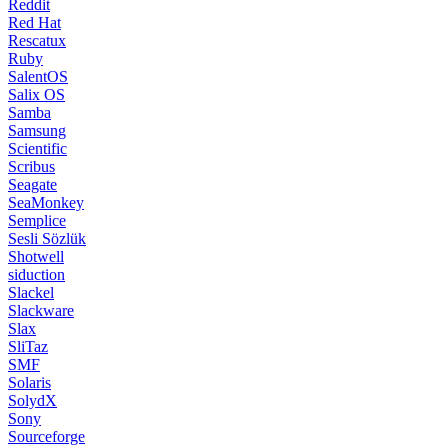
Scribus
Seagate
SeaMonkey
Semplice
Sesli Sözlük
Shotwell
siduction
Slackel
Slackware
Slax
SliTaz
SMF
Solaris
SolydX
Sony
Sourceforge
SparkyLinux
Speedtest
SQLite
SteamOS
SUSE
Superb Mini Server
SuperX
Sylpheed