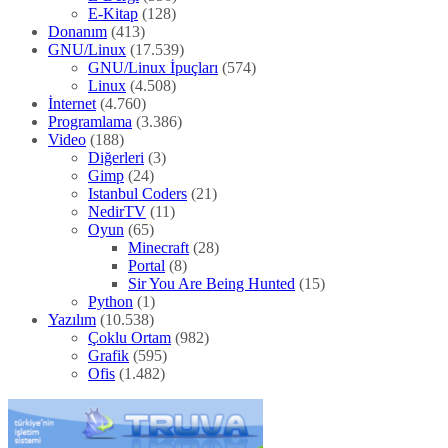
Diğerleri
(3)
Gimp
(24)
Istanbul Coders
(21)
NedirTV
(11)
Oyun
(65)
Minecraft
(28)
Portal
(8)
Sir You Are Being Hunted
(15)
Python
(1)
Yazılım
(10.538)
Çoklu Ortam
(982)
Grafik
(595)
Ofis
(1.482)
Yayımlanan yazılar
Ağustos 2026
(97)
Temmuz 2026
(407)
Haziran 2026
(385)
Mayıs 2026
(325)