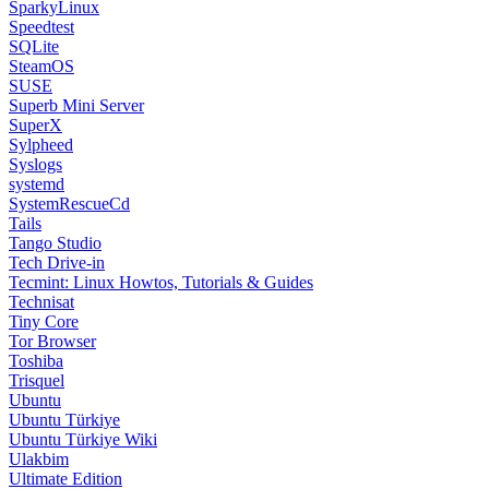
Syslogs
systemd
SystemRescueCd
Tails
Tango Studio
Tech Drive-in
Tecmint: Linux Howtos, Tutorials & Guides
Technisat
Tiny Core
Tor Browser
Toshiba
Trisquel
Ubuntu
Ubuntu Türkiye
Ubuntu Türkiye Wiki
Ulakbim
Ultimate Edition
Univention Corporate Server
Unixmen
Ututo
VectorLinux
Vine Linux
VirtualBox
wattOS
Webconverger