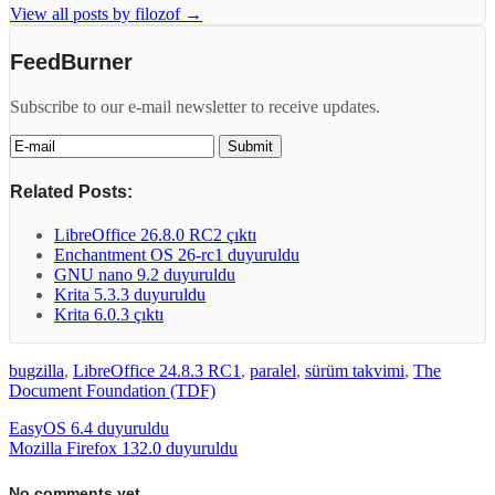
View all posts by filozof
→
FeedBurner
Subscribe to our e-mail newsletter to receive updates.
Related Posts:
LibreOffice 26.8.0 RC2 çıktı
Enchantment OS 26-rc1 duyuruldu
GNU nano 9.2 duyuruldu
Krita 5.3.3 duyuruldu
Krita 6.0.3 çıktı
bugzilla
,
LibreOffice 24.8.3 RC1
,
paralel
,
sürüm takvimi
,
The
Document Foundation (TDF)
EasyOS 6.4 duyuruldu
Mozilla Firefox 132.0 duyuruldu
No comments yet.