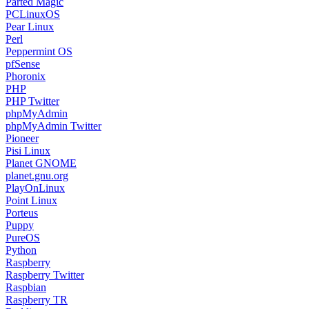
phpMyAdmin
phpMyAdmin Twitter
Pioneer
Pisi Linux
Planet GNOME
planet.gnu.org
PlayOnLinux
Point Linux
Porteus
Puppy
PureOS
Python
Raspberry
Raspberry Twitter
Raspbian
Raspberry TR
Reddit
Red Hat
Rescatux
Ruby
SalentOS
Salix OS
Samba
Samsung
Scientific