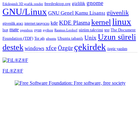
destek
xfce
Özgür
windows
özgür yazılım
FiL®Z®F