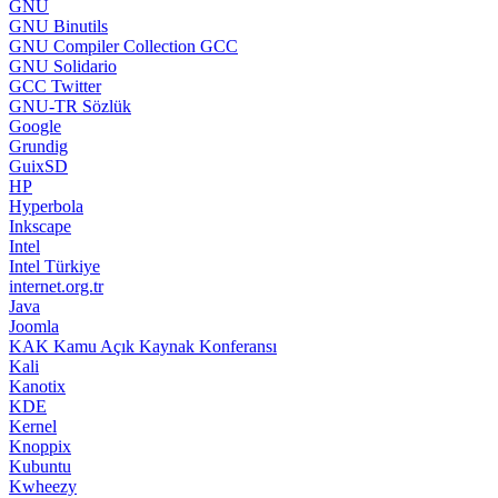
HP
Hyperbola
Inkscape
Intel
Intel Türkiye
internet.org.tr
Java
Joomla
KAK Kamu Açık Kaynak Konferansı
Kali
Kanotix
KDE
Kernel
Knoppix
Kubuntu
Kwheezy
Lenovo
libreCMC
LibreOffice
LibreOffice Türkiye
Libreoffice Twitter
LibrePlanet
Linux.com
LinuxCounter