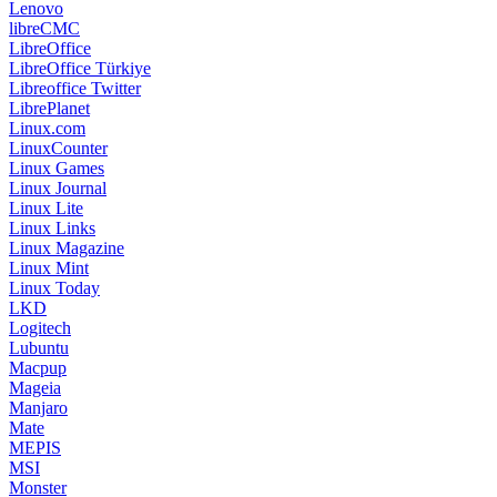
Linux Games
Linux Journal
Linux Lite
Linux Links
Linux Magazine
Linux Mint
Linux Today
LKD
Logitech
Lubuntu
Macpup
Mageia
Manjaro
Mate
MEPIS
MSI
Monster
Mozilla Firefox
Mozilla Thunderbird
Musix GNU+Linux
Mysql
Linkler 2
MythTV
Netrunner