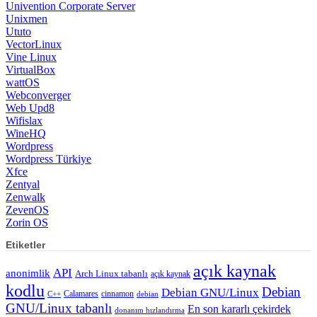
Web Upd8
Wifislax
WineHQ
Wordpress
Wordpress Türkiye
Xfce
Zentyal
Zenwalk
ZevenOS
Zorin OS
Etiketler
açık kaynak
API
anonimlik
Arch Linux tabanlı
açık kaynak
kodlu
Debian
Debian GNU/Linux
Calamares
cinnamon
C++
debian
GNU/Linux tabanlı
En son kararlı çekirdek
donanım hızlandırma
gnome
gizlilik
freedesktop.org
Etkileşimli 3D grafik render
GNU/Linux
güvenlik
GNU Genel Kamu Lisansı
linux
kernel
KDE Plasma
kde
güvenlik aracı
internet tarayıcısı
mate
lxqt
oyun
sürüm takvimi
test
The Document
openbox
python
Rasmus Lerdorf
Uzun süreli
Unix
Ubuntu tabanlı
Foundation (TDF)
Tor ağı
ubuntu
çekirdek