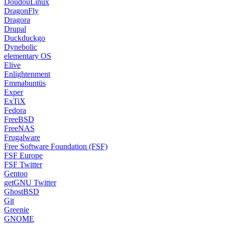
Emmabuntüs
Exper
ExTiX
Fedora
FreeBSD
FreeNAS
Frugalware
Free Software Foundation (FSF)
FSF Europe
FSF Twitter
Gentoo
getGNU Twitter
GhostBSD
Git
Greenie
GNOME
GNU
GNU Binutils
GNU Compiler Collection GCC
GNU Solidario
GCC Twitter
GNU-TR Sözlük
Google
Grundig
GuixSD