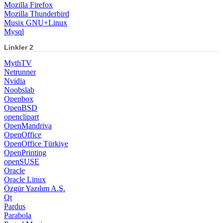
Nvidia
Noobslab
Openbox
OpenBSD
openclipart
OpenMandriva
OpenOffice
OpenOffice Türkiye
OpenPrinting
openSUSE
Oracle
Oracle Linux
Özgür Yazılım A.Ş.
Qt
Pardus
Parabola
Parted Magic
PCLinuxOS
Pear Linux
Perl
Peppermint OS
pfSense
Phoronix
PHP
PHP Twitter