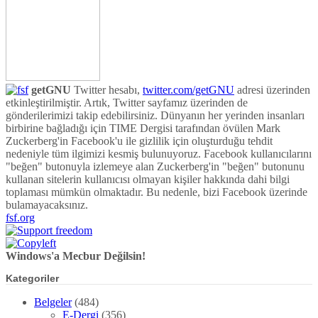
gönderilerimizi takip edebilirsiniz. Dünyanın her yerinden insanları
birbirine bağladığı için TIME Dergisi tarafından övülen Mark
Zuckerberg'in Facebook'u ile gizlilik için oluşturduğu tehdit
nedeniyle tüm ilgimizi kesmiş bulunuyoruz. Facebook kullanıcılarını
"beğen" butonuyla izlemeye alan Zuckerberg'in "beğen" butonunu
kullanan sitelerin kullanıcısı olmayan kişiler hakkında dahi bilgi
toplaması mümkün olmaktadır. Bu nedenle, bizi Facebook üzerinde
bulamayacaksınız.
fsf.org
Windows'a Mecbur Değilsin!
Kategoriler
Belgeler
(484)
E-Dergi
(356)
E-Kitap
(128)
Donanım
(413)
GNU/Linux
(17.539)
GNU/Linux İpuçları
(574)
Linux
(4.508)
İnternet
(4.760)
Programlama
(3.386)
Video
(188)