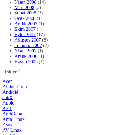
Temmuz 2007
(2)
Nisan 2007
(1)
Aralık 2006
(1)
Kasım 2006
(1)
Linkler 1
Acer
Alpine Linux
Android
antiX
Apple
APT
ArchBang
Arch Linux
Asus
AV Linux
BackBox
Blender
Bodhi
Calculate Linux
Calligra
Casper
CentOS
ClearOS
Clonezilla