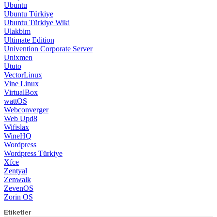
Ubuntu
Ubuntu Türkiye
Ubuntu Türkiye Wiki
Ulakbim
Ultimate Edition
Univention Corporate Server
Unixmen
Ututo
VectorLinux
Vine Linux
VirtualBox
wattOS
Webconverger
Web Upd8
Wifislax
WineHQ
Wordpress
Wordpress Türkiye
Xfce
Zentyal
Zenwalk
ZevenOS
Zorin OS
Etiketler