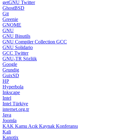
getGNU Twitter
GhostBSD
Git
Greenie
GNOME
GNU
GNU Binutils
GNU Compiler Collection GCC
GNU Solidario
GCC Twitter
GNU-TR Sözlük
Google
Grundig
GuixSD
HP
Hyperbola
Inkscape
Intel
Intel Türkiye
internet.org.tr
Java
Joomla
KAK Kamu Açık Kaynak Konferansı
Kali
Kanotix