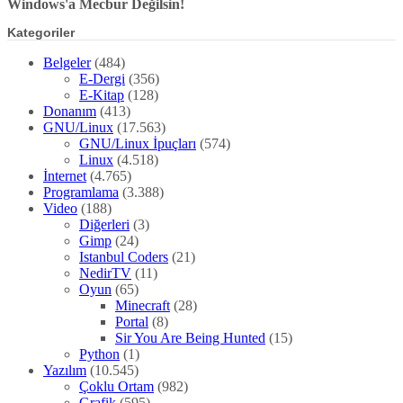
Windows'a Mecbur Değilsin!
Kategoriler
Belgeler
(484)
E-Dergi
(356)
E-Kitap
(128)
Donanım
(413)
GNU/Linux
(17.563)
GNU/Linux İpuçları
(574)
Linux
(4.518)
İnternet
(4.765)
Programlama
(3.388)
Video
(188)
Diğerleri
(3)
Gimp
(24)
Istanbul Coders
(21)
NedirTV
(11)
Oyun
(65)
Minecraft
(28)
Portal
(8)
Sir You Are Being Hunted
(15)
Python
(1)
Yazılım
(10.545)
Çoklu Ortam
(982)
Grafik
(595)