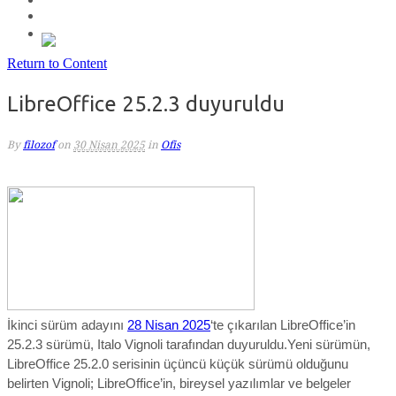
Return to Content
LibreOffice 25.2.3 duyuruldu
By
filozof
on
30 Nisan 2025
in
Ofis
İkinci sürüm adayını
28 Nisan 2025
‘te çıkarılan LibreOffice’in
25.2.3 sürümü, Italo Vignoli tarafından duyuruldu.Yeni sürümün,
LibreOffice 25.2.0 serisinin
üçüncü küçük sürümü ol
duğunu
belirten Vignoli;
LibreOffice’in, bireysel yazılımlar ve belgeler