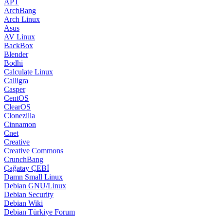
APT
ArchBang
Arch Linux
Asus
AV Linux
BackBox
Blender
Bodhi
Calculate Linux
Calligra
Casper
CentOS
ClearOS
Clonezilla
Cinnamon
Cnet
Creative
Creative Commons
CrunchBang
Çağatay ÇEBİ
Damn Small Linux
Debian GNU/Linux
Debian Security
Debian Wiki
Debian Türkiye Forum