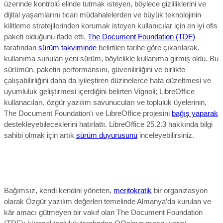
üzerinde kontrolü elinde tutmak isteyen, böylece gizliliklerini ve
dijital yaşamlarını ticari müdahalelerden ve büyük teknolojinin
kilitleme stratejilerinden korumak isteyen kullanıcılar için en iyi ofis
paketi olduğunu ifade etti.
The Document Foundation (TDF)
tarafından
sürüm takviminde
belirtilen tarihe göre çıkarılarak,
kullanıma sunulan yeni sürüm, böylelikle kullanıma girmiş oldu. Bu
sürümün, paketin performansını, güvenilirliğini ve birlikte
çalışabilirliğini daha da iyileştiren düzinelerce hata düzeltmesi ve
uyumluluk geliştirmesi içerdiğini belirten Vignoli;
LibreOffice
kullanacıları, özgür yazılım savunucuları ve topluluk üyelerinin,
The Document Foundation’ı ve LibreOffice projesini
bağış yaparak
destekleyebileceklerini hatırlattı.
LibreOffice 25.2.3
hakkında bilgi
sahibi olmak için artık
sürüm duyurusunu
inceleyebilirsiniz.
Bağımsız, kendi kendini yöneten,
meritokratik
bir organizasyon
olarak Özgür yazılım değerleri temelinde Almanya’da kurulan ve
kâr amacı gütmeyen bir vakıf olan The Document Foundation