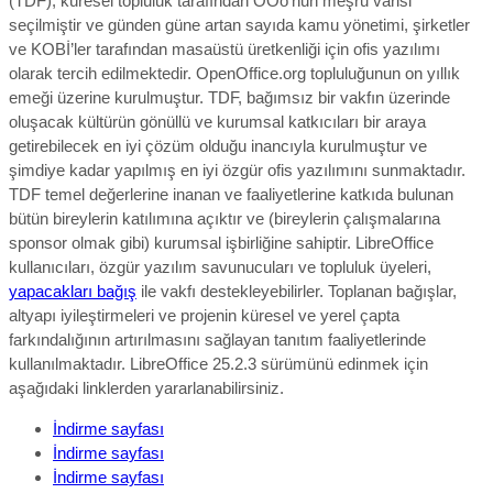
(TDF); küresel topluluk tarafından OOo’nun meşru varisi
seçilmiştir ve günden güne artan sayıda kamu yönetimi, şirketler
ve KOBİ’ler tarafından masaüstü üretkenliği için ofis yazılımı
olarak tercih edilmektedir. OpenOffice.org topluluğunun on yıllık
emeği üzerine kurulmuştur. TDF, bağımsız bir vakfın üzerinde
oluşacak kültürün gönüllü ve kurumsal katkıcıları bir araya
getirebilecek en iyi çözüm olduğu inancıyla kurulmuştur ve
şimdiye kadar yapılmış en iyi özgür ofis yazılımını sunmaktadır.
TDF temel değerlerine inanan ve faaliyetlerine katkıda bulunan
bütün bireylerin katılımına açıktır ve (bireylerin çalışmalarına
sponsor olmak gibi) kurumsal işbirliğine sahiptir. LibreOffice
kullanıcıları, özgür yazılım savunucuları ve topluluk üyeleri,
yapacakları bağış
ile vakfı destekleyebilirler. Toplanan bağışlar,
altyapı iyileştirmeleri ve projenin küresel ve yerel çapta
farkındalığının artırılmasını sağlayan tanıtım faaliyetlerinde
kullanılmaktadır. LibreOffice 25.2.3
sürümünü
edinmek için
aşağıdaki linklerden yararlanabilirsiniz.
İndirme sayfası
İndirme sayfası
İndirme sayfası