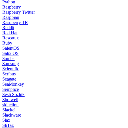
Python
Raspberry
Raspberry Twitter
Raspbian
Raspberry TR
Reddit
Red Hat
Rescatux
Ruby
SalentOS
Salix OS
Samba
Samsung
Scientific
Scribus
Seagate
SeaMonkey
Semplice
Sesli Sözlük
Shotwell
siduction
Slackel
Slackware
Slax
SliTaz