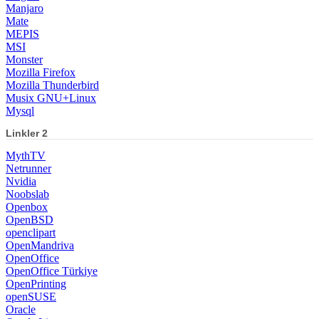
Manjaro
Mate
MEPIS
MSI
Monster
Mozilla Firefox
Mozilla Thunderbird
Musix GNU+Linux
Mysql
Linkler 2
MythTV
Netrunner
Nvidia
Noobslab
Openbox
OpenBSD
openclipart
OpenMandriva
OpenOffice
OpenOffice Türkiye
OpenPrinting
openSUSE
Oracle