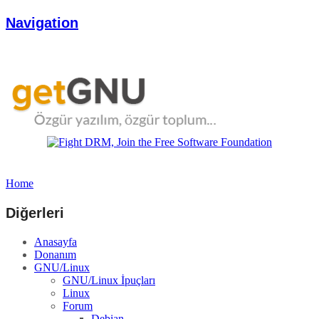
Navigation
Home
Diğerleri
Anasayfa
Donanım
GNU/Linux
GNU/Linux İpuçları
Linux
Forum
Debian