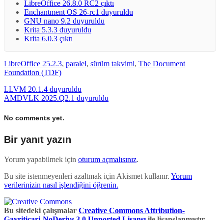
LibreOffice 26.8.0 RC2 çıktı
Enchantment OS 26-rc1 duyuruldu
GNU nano 9.2 duyuruldu
Krita 5.3.3 duyuruldu
Krita 6.0.3 çıktı
LibreOffice 25.2.3
,
paralel
,
sürüm takvimi
,
The Document
Foundation (TDF)
LLVM 20.1.4 duyuruldu
AMDVLK 2025.Q2.1 duyuruldu
No comments yet.
Bir yanıt yazın
Yorum yapabilmek için
oturum açmalısınız
.
Bu site istenmeyenleri azaltmak için Akismet kullanır.
Yorum
verilerinizin nasıl işlendiğini öğrenin.
Bu sitedeki çalışmalar
Creative Commons Attribution-
Gayriticari-NoDerivs 3.0 Unported Lisansı
ile lisanslanmıştır.