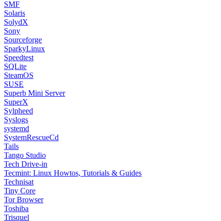
SMF
Solaris
SolydX
Sony
Sourceforge
SparkyLinux
Speedtest
SQLite
SteamOS
SUSE
Superb Mini Server
SuperX
Sylpheed
Syslogs
systemd
SystemRescueCd
Tails
Tango Studio
Tech Drive-in
Tecmint: Linux Howtos, Tutorials & Guides
Technisat
Tiny Core
Tor Browser
Toshiba
Trisquel