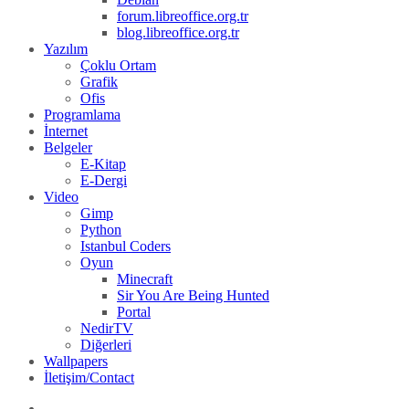
forum.libreoffice.org.tr
blog.libreoffice.org.tr
Yazılım
Çoklu Ortam
Grafik
Ofis
Programlama
İnternet
Belgeler
E-Kitap
E-Dergi
Video
Gimp
Python
Istanbul Coders
Oyun
Minecraft
Sir You Are Being Hunted
Portal
NedirTV
Diğerleri
Wallpapers
İletişim/Contact