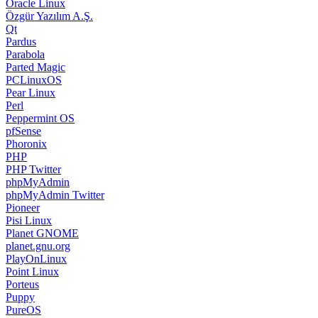
Oracle Linux
Özgür Yazılım A.Ş.
Qt
Pardus
Parabola
Parted Magic
PCLinuxOS
Pear Linux
Perl
Peppermint OS
pfSense
Phoronix
PHP
PHP Twitter
phpMyAdmin
phpMyAdmin Twitter
Pioneer
Pisi Linux
Planet GNOME
planet.gnu.org
PlayOnLinux
Point Linux
Porteus
Puppy
PureOS