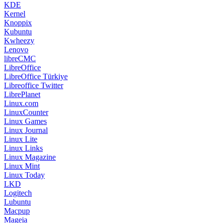
KDE
Kernel
Knoppix
Kubuntu
Kwheezy
Lenovo
libreCMC
LibreOffice
LibreOffice Türkiye
Libreoffice Twitter
LibrePlanet
Linux.com
LinuxCounter
Linux Games
Linux Journal
Linux Lite
Linux Links
Linux Magazine
Linux Mint
Linux Today
LKD
Logitech
Lubuntu
Macpup
Mageia