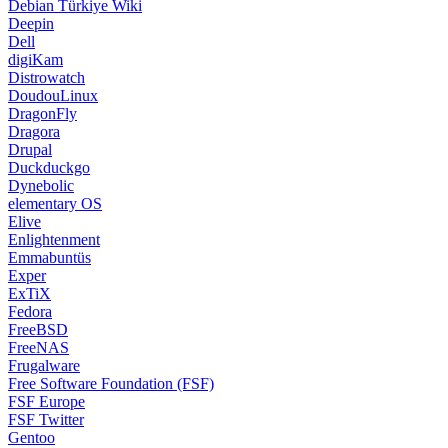
Debian Türkiye Wiki
Deepin
Dell
digiKam
Distrowatch
DoudouLinux
DragonFly
Dragora
Drupal
Duckduckgo
Dynebolic
elementary OS
Elive
Enlightenment
Emmabuntüs
Exper
ExTiX
Fedora
FreeBSD
FreeNAS
Frugalware
Free Software Foundation (FSF)
FSF Europe
FSF Twitter
Gentoo