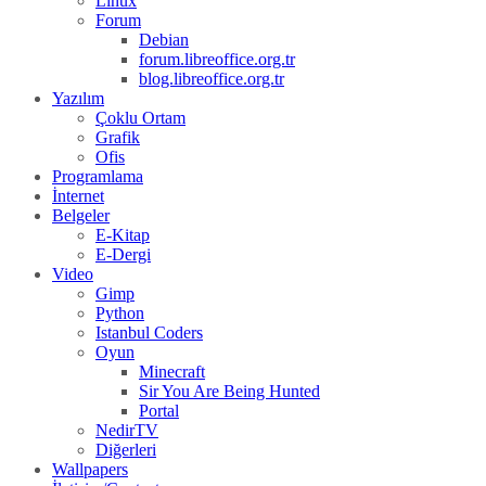
Linux
Forum
Debian
forum.libreoffice.org.tr
blog.libreoffice.org.tr
Yazılım
Çoklu Ortam
Grafik
Ofis
Programlama
İnternet
Belgeler
E-Kitap
E-Dergi
Video
Gimp
Python
Istanbul Coders
Oyun
Minecraft
Sir You Are Being Hunted
Portal
NedirTV
Diğerleri
Wallpapers