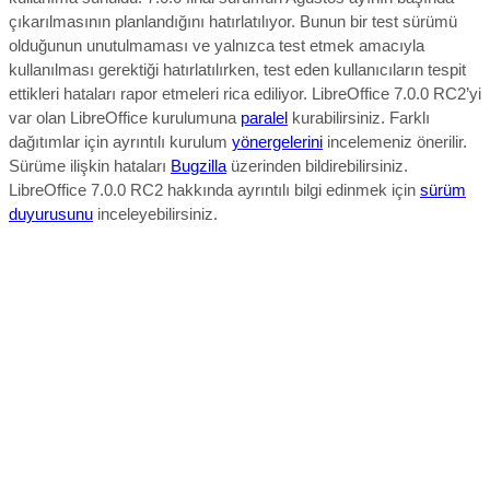
çıkarılmasının planlandığını hatırlatılıyor. Bunun bir test sürümü
olduğunun unutulmaması ve yalnızca test etmek amacıyla
kullanılması gerektiği hatırlatılırken, test eden kullanıcıların tespit
ettikleri hataları rapor etmeleri rica ediliyor. LibreOffice 7.0.0 RC2’yi
var olan LibreOffice kurulumuna
paralel
kurabilirsiniz. Farklı
dağıtımlar için ayrıntılı kurulum
yönergelerini
incelemeniz önerilir.
Sürüme ilişkin hataları
Bugzilla
üzerinden bildirebilirsiniz.
LibreOffice 7.0.0 RC2 hakkında ayrıntılı bilgi edinmek için
sürüm
duyurusunu
inceleyebilirsiniz.
LibreOffice 7.0.0 RC2 edinmek için aşağıdaki linklerden
yararlanabilirsiniz.
İndirme sayfası
İndirme sayfası
İndirme sayfası
İndirme sayfası