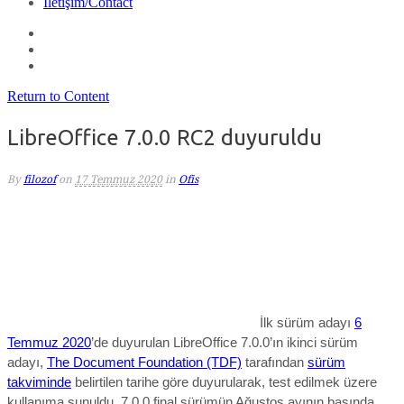
İletişim/Contact
Return to Content
LibreOffice 7.0.0 RC2 duyuruldu
By
filozof
on
17 Temmuz 2020
in
Ofis
İlk sürüm adayı
6
Temmuz 2020
’de duyurulan LibreOffice 7.0.0’ın ikinci sürüm
adayı,
The Document Foundation (TDF)
tarafından
sürüm
takviminde
belirtilen tarihe göre duyurularak, test edilmek üzere
kullanıma sunuldu. 7.0.0 final sürümün Ağustos ayının başında