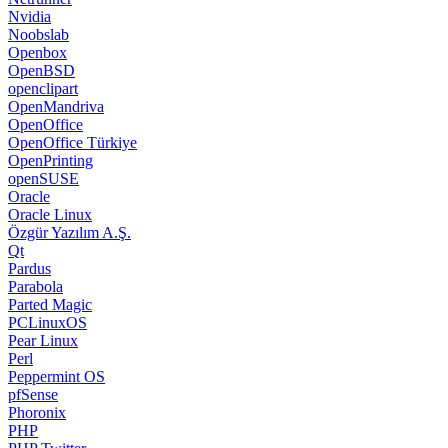
Nvidia
Noobslab
Openbox
OpenBSD
openclipart
OpenMandriva
OpenOffice
OpenOffice Türkiye
OpenPrinting
openSUSE
Oracle
Oracle Linux
Özgür Yazılım A.Ş.
Qt
Pardus
Parabola
Parted Magic
PCLinuxOS
Pear Linux
Perl
Peppermint OS
pfSense
Phoronix
PHP