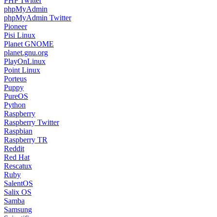
PHP Twitter
phpMyAdmin
phpMyAdmin Twitter
Pioneer
Pisi Linux
Planet GNOME
planet.gnu.org
PlayOnLinux
Point Linux
Porteus
Puppy
PureOS
Python
Raspberry
Raspberry Twitter
Raspbian
Raspberry TR
Reddit
Red Hat
Rescatux
Ruby
SalentOS
Salix OS
Samba
Samsung