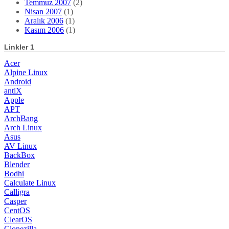
Temmuz 2007
(2)
Nisan 2007
(1)
Aralık 2006
(1)
Kasım 2006
(1)
Linkler 1
Acer
Alpine Linux
Android
antiX
Apple
APT
ArchBang
Arch Linux
Asus
AV Linux
BackBox
Blender
Bodhi
Calculate Linux
Calligra
Casper
CentOS
ClearOS
Clonezilla