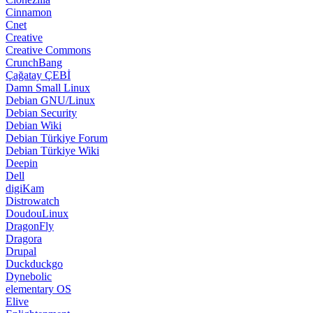
Cinnamon
Cnet
Creative
Creative Commons
CrunchBang
Çağatay ÇEBİ
Damn Small Linux
Debian GNU/Linux
Debian Security
Debian Wiki
Debian Türkiye Forum
Debian Türkiye Wiki
Deepin
Dell
digiKam
Distrowatch
DoudouLinux
DragonFly
Dragora
Drupal
Duckduckgo
Dynebolic
elementary OS
Elive