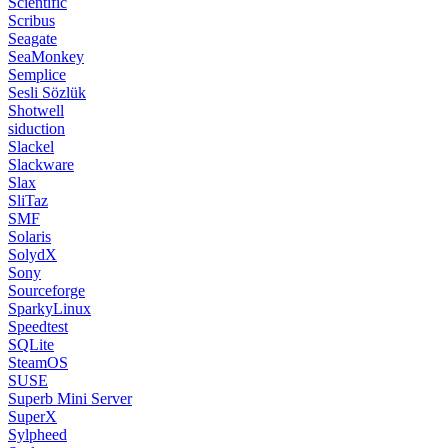
Scientific
Scribus
Seagate
SeaMonkey
Semplice
Sesli Sözlük
Shotwell
siduction
Slackel
Slackware
Slax
SliTaz
SMF
Solaris
SolydX
Sony
Sourceforge
SparkyLinux
Speedtest
SQLite
SteamOS
SUSE
Superb Mini Server
SuperX
Sylpheed