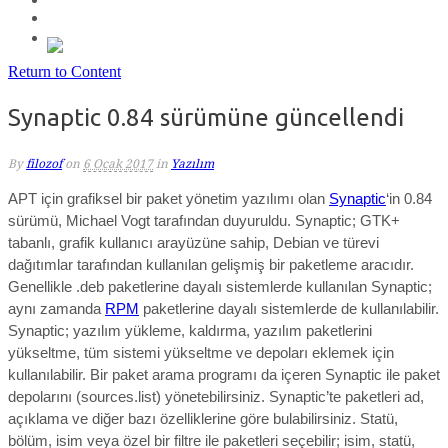
Return to Content
Synaptic 0.84 sürümüne güncellendi
By
filozof
on
6 Ocak 2017
in
Yazılım
APT için grafiksel bir paket yönetim yazılımı olan
Synaptic
‘in 0.84
sürümü, Michael Vogt tarafından duyuruldu. Synaptic; GTK+
tabanlı, grafik kullanıcı arayüzüne sahip, Debian ve türevi
dağıtımlar tarafından kullanılan gelişmiş bir paketleme aracıdır.
Genellikle .deb paketlerine dayalı sistemlerde kullanılan Synaptic;
aynı zamanda
RPM
paketlerine dayalı sistemlerde de kullanılabilir.
Synaptic; yazılım yükleme, kaldırma, yazılım paketlerini
yükseltme, tüm sistemi yükseltme ve depoları eklemek için
kullanılabilir. Bir paket arama programı da içeren Synaptic ile paket
depolarını (sources.list) yönetebilirsiniz. Synaptic’te paketleri ad,
açıklama ve diğer bazı özelliklerine göre bulabilirsiniz. Statü,
bölüm, isim veya özel bir filtre ile paketleri seçebilir; isim, statü,