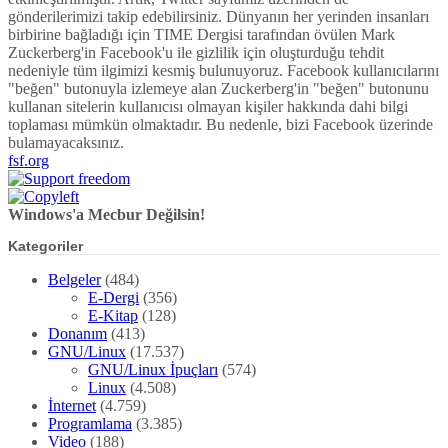
gönderilerimizi takip edebilirsiniz. Dünyanın her yerinden insanları
birbirine bağladığı için TIME Dergisi tarafından övülen Mark
Zuckerberg'in Facebook'u ile gizlilik için oluşturduğu tehdit
nedeniyle tüm ilgimizi kesmiş bulunuyoruz. Facebook kullanıcılarını
"beğen" butonuyla izlemeye alan Zuckerberg'in "beğen" butonunu
kullanan sitelerin kullanıcısı olmayan kişiler hakkında dahi bilgi
toplaması mümkün olmaktadır. Bu nedenle, bizi Facebook üzerinde
bulamayacaksınız.
fsf.org
Windows'a Mecbur Değilsin!
Kategoriler
Belgeler
(484)
E-Dergi
(356)
E-Kitap
(128)
Donanım
(413)
GNU/Linux
(17.537)
GNU/Linux İpuçları
(574)
Linux
(4.508)
İnternet
(4.759)
Programlama
(3.385)
Video
(188)