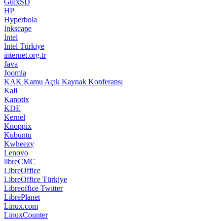
GuixSD
HP
Hyperbola
Inkscape
Intel
Intel Türkiye
internet.org.tr
Java
Joomla
KAK Kamu Açık Kaynak Konferansı
Kali
Kanotix
KDE
Kernel
Knoppix
Kubuntu
Kwheezy
Lenovo
libreCMC
LibreOffice
LibreOffice Türkiye
Libreoffice Twitter
LibrePlanet
Linux.com
LinuxCounter