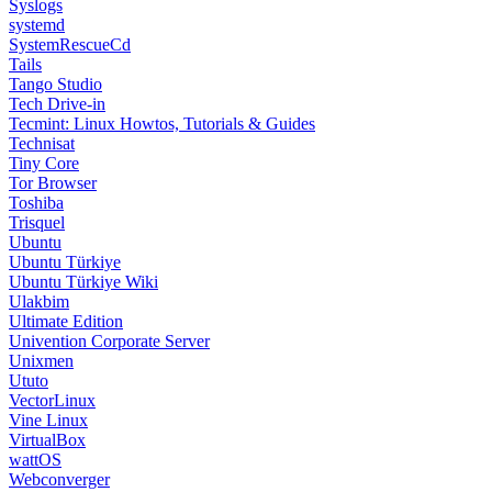
Syslogs
systemd
SystemRescueCd
Tails
Tango Studio
Tech Drive-in
Tecmint: Linux Howtos, Tutorials & Guides
Technisat
Tiny Core
Tor Browser
Toshiba
Trisquel
Ubuntu
Ubuntu Türkiye
Ubuntu Türkiye Wiki
Ulakbim
Ultimate Edition
Univention Corporate Server
Unixmen
Ututo
VectorLinux
Vine Linux
VirtualBox
wattOS
Webconverger