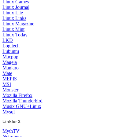
Linux Games
Linux Journal
Linux Lite
Linux Links
Linux Magazine
Linux Mint
Linux Today
LKD
Logitech
Lubuntu
Macpup
Mageia
Manjaro
Mate
MEPIS
MSI
Monster
Mozilla Firefox
Mozilla Thunderbird
Musix GNU+Linux
Mysql
Linkler 2
MythTV
Netrunner