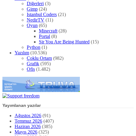
Diğerleri
(3)
Gimp
(24)
Istanbul Coders
(21)
NedirTV
(11)
Oyun
(65)
Minecraft
(28)
Portal
(8)
Sir You Are Being Hunted
(15)
Python
(1)
Yazılım
(10.536)
Çoklu Ortam
(982)
Grafik
(595)
Ofis
(1.482)
Yayımlanan yazılar
Ağustos 2026
(91)
Temmuz 2026
(407)
Haziran 2026
(385)
Mayıs 2026
(325)