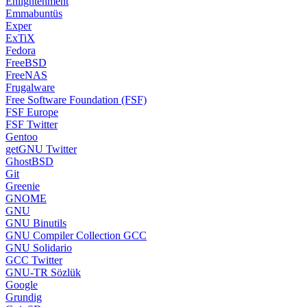
Enlightenment
Emmabuntüs
Exper
ExTiX
Fedora
FreeBSD
FreeNAS
Frugalware
Free Software Foundation (FSF)
FSF Europe
FSF Twitter
Gentoo
getGNU Twitter
GhostBSD
Git
Greenie
GNOME
GNU
GNU Binutils
GNU Compiler Collection GCC
GNU Solidario
GCC Twitter
GNU-TR Sözlük
Google
Grundig