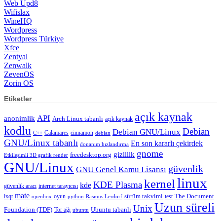
Web Upd8
Wifislax
WineHQ
Wordpress
Wordpress Türkiye
Xfce
Zentyal
Zenwalk
ZevenOS
Zorin OS
Etiketler
açık kaynak
API
anonimlik
Arch Linux tabanlı
açık kaynak
kodlu
Debian
Debian GNU/Linux
Calamares
cinnamon
C++
debian
GNU/Linux tabanlı
En son kararlı çekirdek
donanım hızlandırma
gnome
gizlilik
freedesktop.org
Etkileşimli 3D grafik render
GNU/Linux
güvenlik
GNU Genel Kamu Lisansı
linux
kernel
KDE Plasma
kde
güvenlik aracı
internet tarayıcısı
mate
lxqt
oyun
sürüm takvimi
test
The Document
openbox
python
Rasmus Lerdorf
Uzun süreli
Unix
Ubuntu tabanlı
Foundation (TDF)
Tor ağı
ubuntu