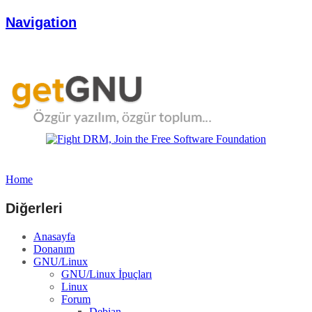
Navigation
Home
Diğerleri
Anasayfa
Donanım
GNU/Linux
GNU/Linux İpuçları
Linux
Forum
Debian