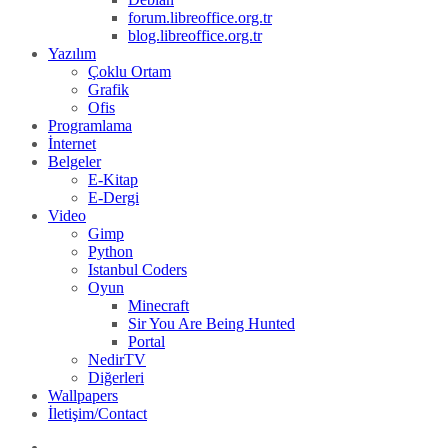
forum.libreoffice.org.tr
blog.libreoffice.org.tr
Yazılım
Çoklu Ortam
Grafik
Ofis
Programlama
İnternet
Belgeler
E-Kitap
E-Dergi
Video
Gimp
Python
Istanbul Coders
Oyun
Minecraft
Sir You Are Being Hunted
Portal
NedirTV
Diğerleri
Wallpapers
İletişim/Contact