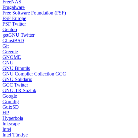
FreeNAS
Frugalware
Free Software Foundation (FSF)
FSF Europe
FSF Twitter
Gentoo
getGNU Twitter
GhostBSD
Git
Greenie
GNOME
GNU
GNU Binutils
GNU Compiler Collection GCC
GNU Solidario
GCC Twitter
GNU-TR Sözlük
Google
Grundig
GuixSD
HP
Hyperbola
Inkscape
Intel
Intel Türkiye