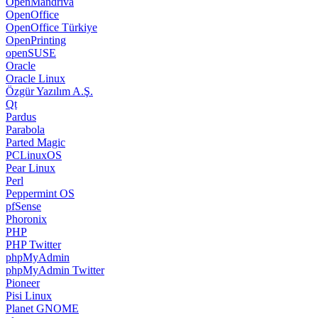
OpenMandriva
OpenOffice
OpenOffice Türkiye
OpenPrinting
openSUSE
Oracle
Oracle Linux
Özgür Yazılım A.Ş.
Qt
Pardus
Parabola
Parted Magic
PCLinuxOS
Pear Linux
Perl
Peppermint OS
pfSense
Phoronix
PHP
PHP Twitter
phpMyAdmin
phpMyAdmin Twitter
Pioneer
Pisi Linux
Planet GNOME