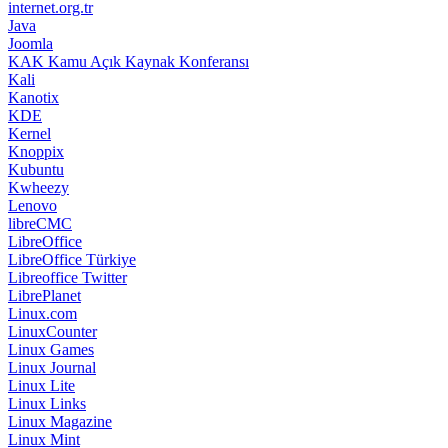
internet.org.tr
Java
Joomla
KAK Kamu Açık Kaynak Konferansı
Kali
Kanotix
KDE
Kernel
Knoppix
Kubuntu
Kwheezy
Lenovo
libreCMC
LibreOffice
LibreOffice Türkiye
Libreoffice Twitter
LibrePlanet
Linux.com
LinuxCounter
Linux Games
Linux Journal
Linux Lite
Linux Links
Linux Magazine
Linux Mint