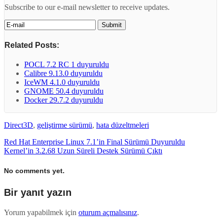
Subscribe to our e-mail newsletter to receive updates.
Related Posts:
POCL 7.2 RC 1 duyuruldu
Calibre 9.13.0 duyuruldu
IceWM 4.1.0 duyuruldu
GNOME 50.4 duyuruldu
Docker 29.7.2 duyuruldu
Direct3D
,
geliştirme sürümü
,
hata düzeltmeleri
Red Hat Enterprise Linux 7.1’in Final Sürümü Duyuruldu
Kernel’in 3.2.68 Uzun Süreli Destek Sürümü Çıktı
No comments yet.
Bir yanıt yazın
Yorum yapabilmek için
oturum açmalısınız
.