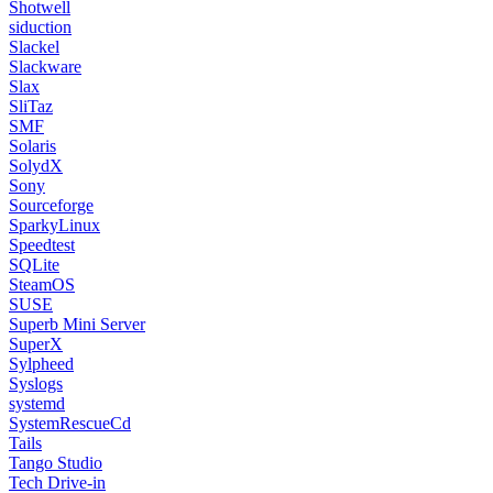
Shotwell
siduction
Slackel
Slackware
Slax
SliTaz
SMF
Solaris
SolydX
Sony
Sourceforge
SparkyLinux
Speedtest
SQLite
SteamOS
SUSE
Superb Mini Server
SuperX
Sylpheed
Syslogs
systemd
SystemRescueCd
Tails
Tango Studio
Tech Drive-in