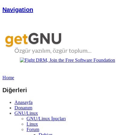
Navigation
Home
Diğerleri
Anasayfa
Donanım
GNU/Linux
GNU/Linux İpuçları
Linux
Forum
Debian