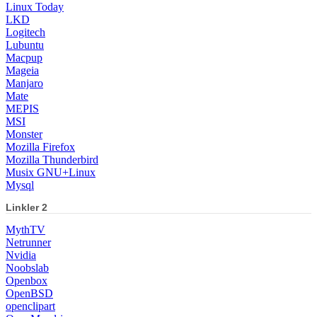
Linux Today
LKD
Logitech
Lubuntu
Macpup
Mageia
Manjaro
Mate
MEPIS
MSI
Monster
Mozilla Firefox
Mozilla Thunderbird
Musix GNU+Linux
Mysql
Linkler 2
MythTV
Netrunner
Nvidia
Noobslab
Openbox
OpenBSD
openclipart