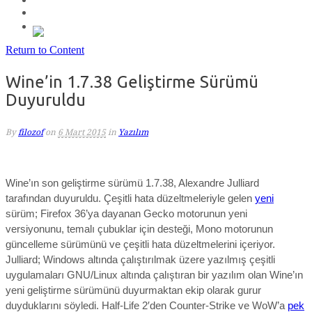
Return to Content
Wine’in 1.7.38 Geliştirme Sürümü
Duyuruldu
By
filozof
on
6 Mart 2015
in
Yazılım
Wine’ın son geliştirme sürümü 1.7.38, Alexandre Julliard
tarafından duyuruldu. Çeşitli hata düzeltmeleriyle gelen
yeni
sürüm; Firefox 36’ya dayanan Gecko motorunun yeni
versiyonunu, temalı çubuklar için desteği, Mono motorunun
güncelleme sürümünü ve çeşitli hata düzeltmelerini içeriyor.
Julliard; Windows altında çalıştırılmak üzere yazılmış çeşitli
uygulamaları GNU/Linux altında çalıştıran bir yazılım olan Wine’ın
yeni geliştirme sürümünü duyurmaktan ekip olarak gurur
duyduklarını söyledi. Half-Life 2′den Counter-Strike ve WoW’a
pek