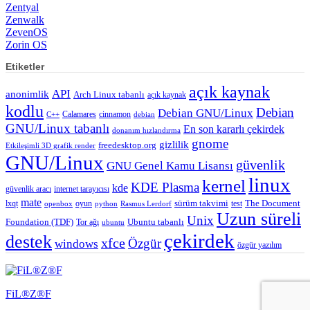
Zentyal
Zenwalk
ZevenOS
Zorin OS
Etiketler
açık kaynak
API
anonimlik
Arch Linux tabanlı
açık kaynak
kodlu
Debian
Debian GNU/Linux
Calamares
cinnamon
C++
debian
GNU/Linux tabanlı
En son kararlı çekirdek
donanım hızlandırma
gnome
gizlilik
freedesktop.org
Etkileşimli 3D grafik render
GNU/Linux
güvenlik
GNU Genel Kamu Lisansı
linux
kernel
KDE Plasma
kde
güvenlik aracı
internet tarayıcısı
mate
lxqt
oyun
sürüm takvimi
test
The Document
openbox
python
Rasmus Lerdorf
Uzun süreli
Unix
Ubuntu tabanlı
Foundation (TDF)
Tor ağı
ubuntu
çekirdek
destek
xfce
Özgür
windows
özgür yazılım
FiL®Z®F