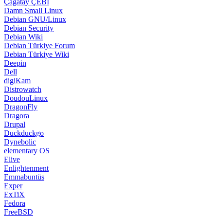
Çağatay ÇEBİ
Damn Small Linux
Debian GNU/Linux
Debian Security
Debian Wiki
Debian Türkiye Forum
Debian Türkiye Wiki
Deepin
Dell
digiKam
Distrowatch
DoudouLinux
DragonFly
Dragora
Drupal
Duckduckgo
Dynebolic
elementary OS
Elive
Enlightenment
Emmabuntüs
Exper
ExTiX
Fedora
FreeBSD