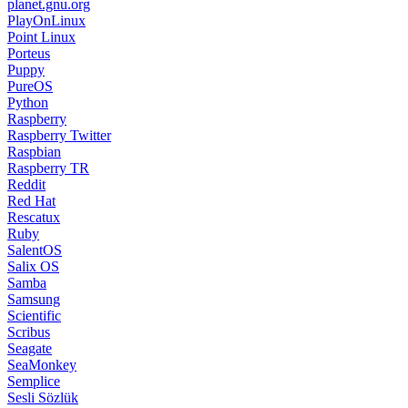
planet.gnu.org
PlayOnLinux
Point Linux
Porteus
Puppy
PureOS
Python
Raspberry
Raspberry Twitter
Raspbian
Raspberry TR
Reddit
Red Hat
Rescatux
Ruby
SalentOS
Salix OS
Samba
Samsung
Scientific
Scribus
Seagate
SeaMonkey
Semplice
Sesli Sözlük