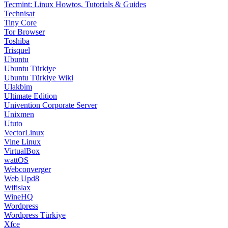
Tecmint: Linux Howtos, Tutorials & Guides
Technisat
Tiny Core
Tor Browser
Toshiba
Trisquel
Ubuntu
Ubuntu Türkiye
Ubuntu Türkiye Wiki
Ulakbim
Ultimate Edition
Univention Corporate Server
Unixmen
Ututo
VectorLinux
Vine Linux
VirtualBox
wattOS
Webconverger
Web Upd8
Wifislax
WineHQ
Wordpress
Wordpress Türkiye
Xfce