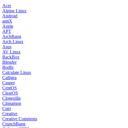
Acer
Alpine Linux
Android
antiX
Apple
APT
ArchBang
Arch Linux
Asus
AV Linux
BackBox
Blender
Bodhi
Calculate Linux
Calligra
Casper
CentOS
ClearOS
Clonezilla
Cinnamon
Cnet
Creative
Creative Commons
CrunchBang