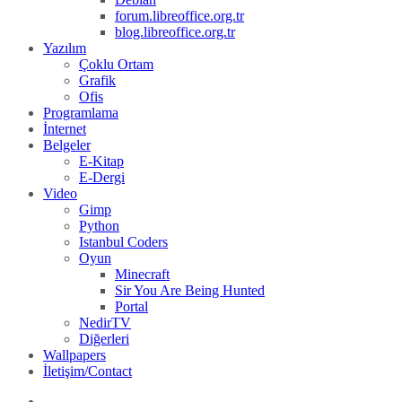
forum.libreoffice.org.tr
blog.libreoffice.org.tr
Yazılım
Çoklu Ortam
Grafik
Ofis
Programlama
İnternet
Belgeler
E-Kitap
E-Dergi
Video
Gimp
Python
Istanbul Coders
Oyun
Minecraft
Sir You Are Being Hunted
Portal
NedirTV
Diğerleri
Wallpapers
İletişim/Contact