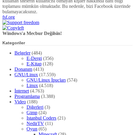
kullanan sitelerin kullanıcısı olmayan kişiler hakkında dahi bilgi
toplaması mümkün olmaktadır. Bu nedenle, bizi Facebook üzerinde
bulamayacaksınız.
fsf.org
Windows'a Mecbur Değilsin!
Kategoriler
Belgeler
(484)
E-Dergi
(356)
E-Kitap
(128)
Donanım
(413)
GNU/Linux
(17.559)
GNU/Linux İpuçları
(574)
Linux
(4.518)
İnternet
(4.763)
Programlama
(3.388)
Video
(188)
Diğerleri
(3)
Gimp
(24)
Istanbul Coders
(21)
NedirTV
(11)
Oyun
(65)
Minecraft
(28)