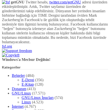
getGNU
Twitter hesabı,
twitter.com/getGNU
adresi üzerinden
etkinleştirilmiştir. Artık, Twitter sayfamız üzerinden de
gönderilerimizi takip edebilirsiniz. Dünyanın her yerinden insanları
birbirine bağladığı için TIME Dergisi tarafından övülen Mark
Zuckerberg'in Facebook'u ile gizlilik için oluşturduğu tehdit
nedeniyle tüm ilgimizi kesmiş bulunuyoruz. Facebook kullanıcılarını
"beğen" butonuyla izlemeye alan Zuckerberg'in "beğen" butonunu
kullanan sitelerin kullanıcısı olmayan kişiler hakkında dahi bilgi
toplaması mümkün olmaktadır. Bu nedenle, bizi Facebook üzerinde
bulamayacaksınız.
fsf.org
Windows'a Mecbur Değilsin!
Kategoriler
Belgeler
(484)
E-Dergi
(356)
E-Kitap
(128)
Donanım
(413)
GNU/Linux
(17.571)
GNU/Linux İpuçları
(574)
Linux
(4.523)
İnternet
(4.767)