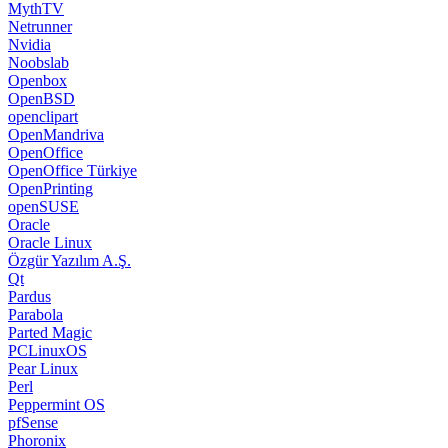
MythTV
Netrunner
Nvidia
Noobslab
Openbox
OpenBSD
openclipart
OpenMandriva
OpenOffice
OpenOffice Türkiye
OpenPrinting
openSUSE
Oracle
Oracle Linux
Özgür Yazılım A.Ş.
Qt
Pardus
Parabola
Parted Magic
PCLinuxOS
Pear Linux
Perl
Peppermint OS
pfSense
Phoronix