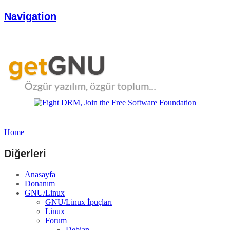
Navigation
Home
Diğerleri
Anasayfa
Donanım
GNU/Linux
GNU/Linux İpuçları
Linux
Forum
Debian