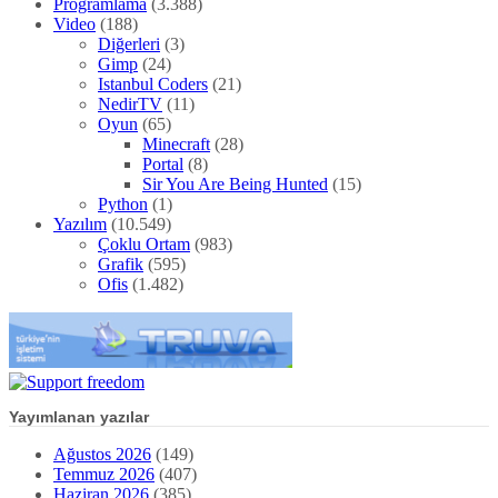
Programlama
(3.388)
Video
(188)
Diğerleri
(3)
Gimp
(24)
Istanbul Coders
(21)
NedirTV
(11)
Oyun
(65)
Minecraft
(28)
Portal
(8)
Sir You Are Being Hunted
(15)
Python
(1)
Yazılım
(10.549)
Çoklu Ortam
(983)
Grafik
(595)
Ofis
(1.482)
Yayımlanan yazılar
Ağustos 2026
(149)
Temmuz 2026
(407)
Haziran 2026
(385)