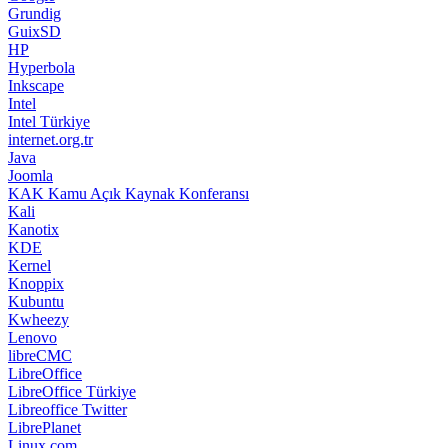
Grundig
GuixSD
HP
Hyperbola
Inkscape
Intel
Intel Türkiye
internet.org.tr
Java
Joomla
KAK Kamu Açık Kaynak Konferansı
Kali
Kanotix
KDE
Kernel
Knoppix
Kubuntu
Kwheezy
Lenovo
libreCMC
LibreOffice
LibreOffice Türkiye
Libreoffice Twitter
LibrePlanet
Linux.com