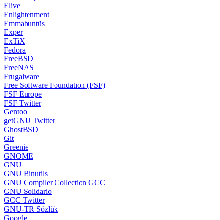
Elive
Enlightenment
Emmabuntüs
Exper
ExTiX
Fedora
FreeBSD
FreeNAS
Frugalware
Free Software Foundation (FSF)
FSF Europe
FSF Twitter
Gentoo
getGNU Twitter
GhostBSD
Git
Greenie
GNOME
GNU
GNU Binutils
GNU Compiler Collection GCC
GNU Solidario
GCC Twitter
GNU-TR Sözlük
Google