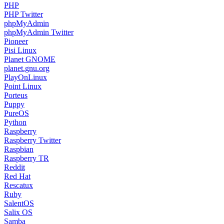
PHP
PHP Twitter
phpMyAdmin
phpMyAdmin Twitter
Pioneer
Pisi Linux
Planet GNOME
planet.gnu.org
PlayOnLinux
Point Linux
Porteus
Puppy
PureOS
Python
Raspberry
Raspberry Twitter
Raspbian
Raspberry TR
Reddit
Red Hat
Rescatux
Ruby
SalentOS
Salix OS
Samba