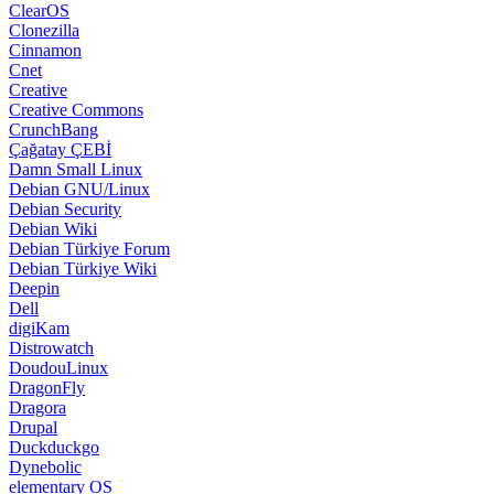
ClearOS
Clonezilla
Cinnamon
Cnet
Creative
Creative Commons
CrunchBang
Çağatay ÇEBİ
Damn Small Linux
Debian GNU/Linux
Debian Security
Debian Wiki
Debian Türkiye Forum
Debian Türkiye Wiki
Deepin
Dell
digiKam
Distrowatch
DoudouLinux
DragonFly
Dragora
Drupal
Duckduckgo
Dynebolic
elementary OS