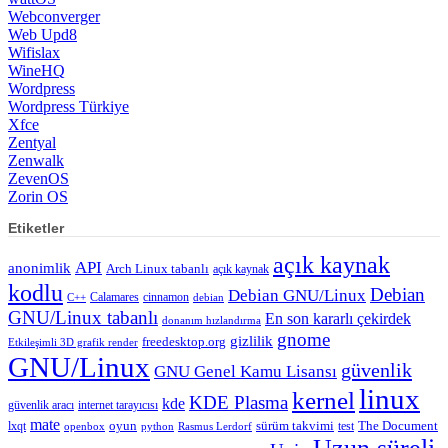
Webconverger
Web Upd8
Wifislax
WineHQ
Wordpress
Wordpress Türkiye
Xfce
Zentyal
Zenwalk
ZevenOS
Zorin OS
Etiketler
açık kaynak
API
anonimlik
Arch Linux tabanlı
açık kaynak
kodlu
Debian
Debian GNU/Linux
Calamares
cinnamon
C++
debian
GNU/Linux tabanlı
En son kararlı çekirdek
donanım hızlandırma
gnome
gizlilik
freedesktop.org
Etkileşimli 3D grafik render
GNU/Linux
güvenlik
GNU Genel Kamu Lisansı
linux
kernel
KDE Plasma
kde
güvenlik aracı
internet tarayıcısı
mate
lxqt
oyun
sürüm takvimi
test
The Document
openbox
python
Rasmus Lerdorf