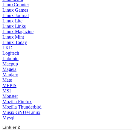
LinuxCounter
Linux Games
Linux Journal
Linux Lite
Linux Links
Linux Magazine
Linux Mint
Linux Today
LKD
Logitech
Lubuntu
Macpup
Mageia
Manjaro
Mate
MEPIS
MSI
Monster
Mozilla Firefox
Mozilla Thunderbird
Musix GNU+Linux
Mysql
Linkler 2