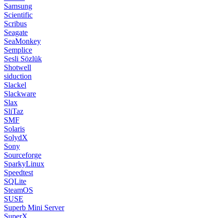
Samsung
Scientific
Scribus
Seagate
SeaMonkey
Semplice
Sesli Sözlük
Shotwell
siduction
Slackel
Slackware
Slax
SliTaz
SMF
Solaris
SolydX
Sony
Sourceforge
SparkyLinux
Speedtest
SQLite
SteamOS
SUSE
Superb Mini Server
SuperX