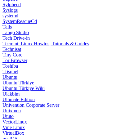
Sylpheed
Syslogs
systemd
SystemRescueCd
Tails
Tango Studio
Tech Drive-in
Tecmint: Linux Howtos, Tutorials & Guides
Technisat
Tiny Core
Tor Browser
Toshiba
Trisquel
Ubuntu
Ubuntu Türkiye
Ubuntu Türkiye Wiki
Ulakbim
Ultimate Edition
Univention Corporate Server
Unixmen
Ututo
VectorLinux
Vine Linux
VirtualBox
wattOS