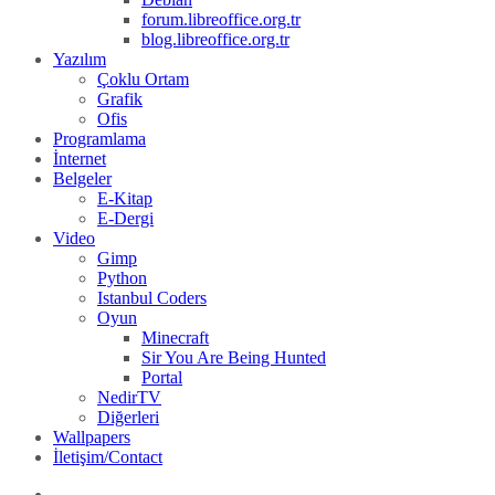
forum.libreoffice.org.tr
blog.libreoffice.org.tr
Yazılım
Çoklu Ortam
Grafik
Ofis
Programlama
İnternet
Belgeler
E-Kitap
E-Dergi
Video
Gimp
Python
Istanbul Coders
Oyun
Minecraft
Sir You Are Being Hunted
Portal
NedirTV
Diğerleri
Wallpapers
İletişim/Contact