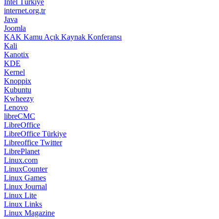
Intel Türkiye
internet.org.tr
Java
Joomla
KAK Kamu Açık Kaynak Konferansı
Kali
Kanotix
KDE
Kernel
Knoppix
Kubuntu
Kwheezy
Lenovo
libreCMC
LibreOffice
LibreOffice Türkiye
Libreoffice Twitter
LibrePlanet
Linux.com
LinuxCounter
Linux Games
Linux Journal
Linux Lite
Linux Links
Linux Magazine