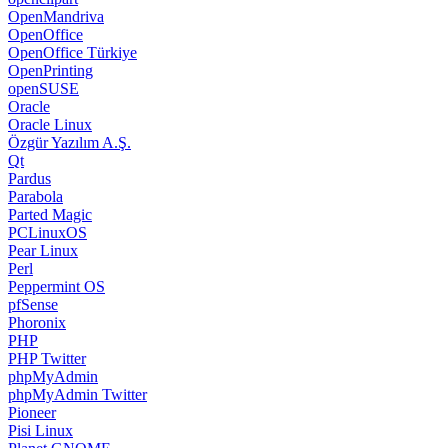
OpenMandriva
OpenOffice
OpenOffice Türkiye
OpenPrinting
openSUSE
Oracle
Oracle Linux
Özgür Yazılım A.Ş.
Qt
Pardus
Parabola
Parted Magic
PCLinuxOS
Pear Linux
Perl
Peppermint OS
pfSense
Phoronix
PHP
PHP Twitter
phpMyAdmin
phpMyAdmin Twitter
Pioneer
Pisi Linux