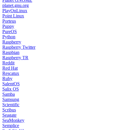
Planet GNOME
planet.gnu.org
PlayOnLinux
Point Linux
Porteus
Puppy
PureOS
Python
Raspberry
Raspberry Twitter
Raspbian
Raspberry TR
Reddit
Red Hat
Rescatux
Ruby
SalentOS
Salix OS
Samba
Samsung
Scientific
Scribus
Seagate
SeaMonkey
Semplice