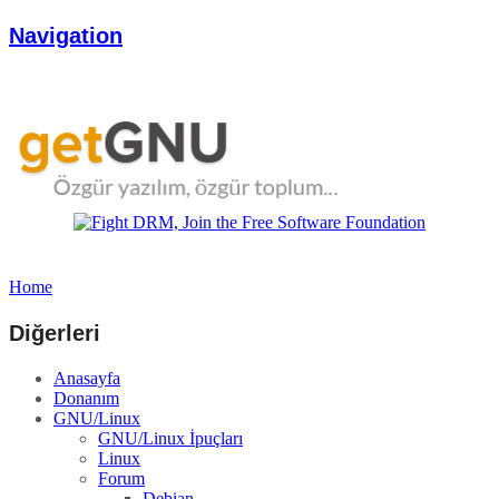
Navigation
Home
Diğerleri
Anasayfa
Donanım
GNU/Linux
GNU/Linux İpuçları
Linux
Forum
Debian