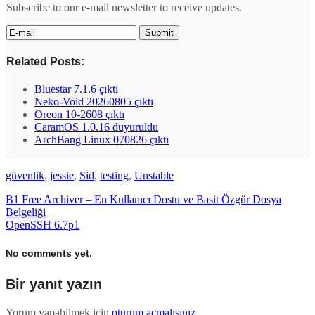
Subscribe to our e-mail newsletter to receive updates.
Related Posts:
Bluestar 7.1.6 çıktı
Neko-Void 20260805 çıktı
Oreon 10-2608 çıktı
CaramOS 1.0.16 duyuruldu
ArchBang Linux 070826 çıktı
güvenlik
,
jessie
,
Sid
,
testing
,
Unstable
B1 Free Archiver – En Kullanıcı Dostu ve Basit Özgür Dosya
Belgeliği
OpenSSH 6.7p1
No comments yet.
Bir yanıt yazın
Yorum yapabilmek için
oturum açmalısınız
.