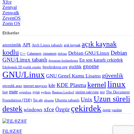
Xfce
Zentyal
Zenwalk
ZevenOS
Zorin OS
Etiketler
açık kaynak
API
anonimlik
Arch Linux tabanlı
açık kaynak
kodlu
Debian
Debian GNU/Linux
Calamares
cinnamon
C++
debian
GNU/Linux tabanlı
En son kararlı çekirdek
donanım hızlandırma
gnome
gizlilik
freedesktop.org
Etkileşimli 3D grafik render
GNU/Linux
güvenlik
GNU Genel Kamu Lisansı
linux
kernel
KDE Plasma
kde
güvenlik aracı
internet tarayıcısı
mate
lxqt
oyun
sürüm takvimi
test
The Document
openbox
python
Rasmus Lerdorf
Uzun süreli
Unix
Ubuntu tabanlı
Foundation (TDF)
Tor ağı
ubuntu
çekirdek
destek
xfce
Özgür
windows
özgür yazılım
FiL®Z®F