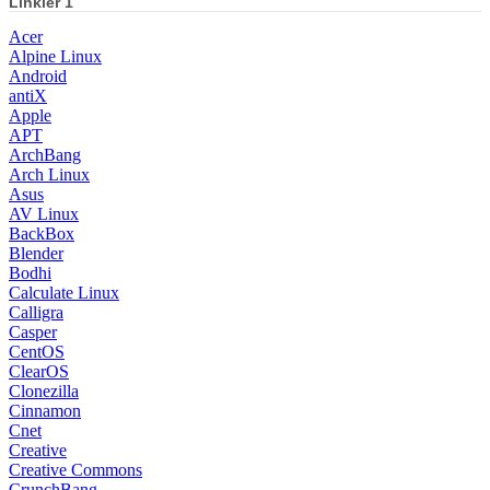
Linkler 1
Acer
Alpine Linux
Android
antiX
Apple
APT
ArchBang
Arch Linux
Asus
AV Linux
BackBox
Blender
Bodhi
Calculate Linux
Calligra
Casper
CentOS
ClearOS
Clonezilla
Cinnamon
Cnet
Creative
Creative Commons
CrunchBang