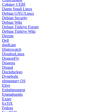
Çağatay ÇEBİ
Damn Small Linux
Debian GNU/Linux
Debian Security
Debian Wiki
Debian Türkiye Forum
Debian Türkiye Wiki
Deepin
Dell
digiKam
Distrowatch
DoudouLinux
DragonFly
Dragora
Drupal
Duckduckgo
Dynebolic
elementary OS
Elive
Enlightenment
Emmabuntüs
Exper
ExTiX
Fedora