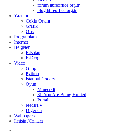
forum.libreoffice.org.tr
blog.libreoffice.org.tr
Yazılım
Çoklu Ortam
Grafik
Ofis
Programlama
İnternet
Belgeler
E-Kitap
E-Dergi
Video
Gimp
Python
Istanbul Coders
Oyun
Minecraft
Sir You Are Being Hunted
Portal
NedirTV
Diğerleri
Wallpapers
İletişim/Contact