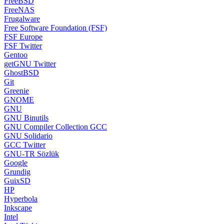
FreeBSD
FreeNAS
Frugalware
Free Software Foundation (FSF)
FSF Europe
FSF Twitter
Gentoo
getGNU Twitter
GhostBSD
Git
Greenie
GNOME
GNU
GNU Binutils
GNU Compiler Collection GCC
GNU Solidario
GCC Twitter
GNU-TR Sözlük
Google
Grundig
GuixSD
HP
Hyperbola
Inkscape
Intel