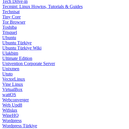
Tech Drive-in
Tecmint: Linux Howtos, Tutorials & Guides
Technisat
Tiny Core
Tor Browser
Toshiba
Trisquel
Ubuntu
Ubuntu Türkiye
Ubuntu Türkiye Wiki
Ulakbim
Ultimate Edition
Univention Corporate Server
Unixmen
Ututo
VectorLinux
Vine Linux
VirtualBox
wattOS
Webconverger
Web Upd8
Wifislax
WineHQ
Wordpress
Wordpress Türkiye