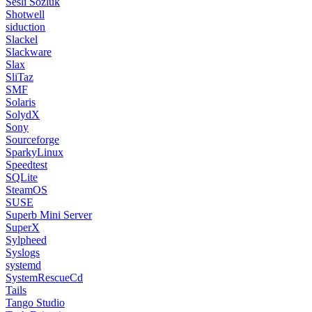
Sesli Sözlük
Shotwell
siduction
Slackel
Slackware
Slax
SliTaz
SMF
Solaris
SolydX
Sony
Sourceforge
SparkyLinux
Speedtest
SQLite
SteamOS
SUSE
Superb Mini Server
SuperX
Sylpheed
Syslogs
systemd
SystemRescueCd
Tails
Tango Studio