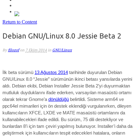
Return to Content
Debian GNU/Linux 8.0 Jessie Beta 2
By
filozof
on
7 Ekim 2014
in
GNU/Linux
İlk beta sürümü
13 Ağustos 2014
tarihinde duyurulan Debian
GNU/Linux 8.0 “Jessie” sürümünün ikinci betası yansılarda yerini
aldı. Debian ekibi, Debian Installer Jessie Beta 2’yi duyurmaktan
mutluluk duyduklarını ifade ederken, varsayılan masaüstü ortamı
olarak tekrar Gnome’a
dönüldüğü
belirtildi. Sisteme arm64 ve
ppc64el mimarileri için ön destek eklendiği vurgulanırken, dileyen
kullanıcıların XFCE, LXDE ve MATE masaüstü ortamlarını da
kullanabilecekleri ifade edildi. Bu sürüm, 75 dili destekliyor ve
bunlardan 8’i için tam çeviri yapılmış bulunuyor. Installer’i daha da
geliştirmek için kullanıcıların tespit edecekleri hatalara, onların