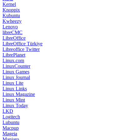
Kernel
Knoppix
Kubuntu
Kwheezy
Lenovo
libreCMC
LibreOffice
LibreOffice Türkiye
Libreoffice Twitter
LibrePlanet
Linux.com
LinuxCounter
Linux Games
Linux Journal
Linux Lite
Linux Links
Linux Magazine
Linux Mint
Linux Today
LKD
Logitech
Lubuntu
Macpup
Mageia
Manjaro