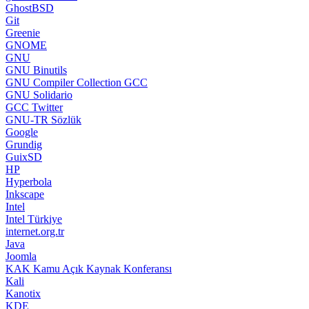
GhostBSD
Git
Greenie
GNOME
GNU
GNU Binutils
GNU Compiler Collection GCC
GNU Solidario
GCC Twitter
GNU-TR Sözlük
Google
Grundig
GuixSD
HP
Hyperbola
Inkscape
Intel
Intel Türkiye
internet.org.tr
Java
Joomla
KAK Kamu Açık Kaynak Konferansı
Kali
Kanotix
KDE