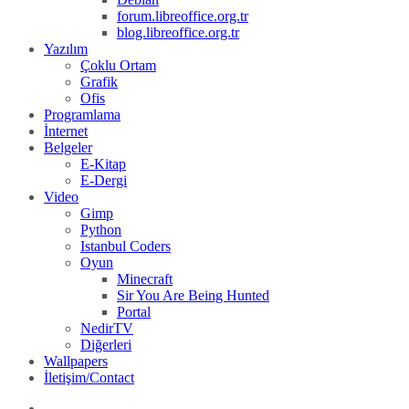
forum.libreoffice.org.tr
blog.libreoffice.org.tr
Yazılım
Çoklu Ortam
Grafik
Ofis
Programlama
İnternet
Belgeler
E-Kitap
E-Dergi
Video
Gimp
Python
Istanbul Coders
Oyun
Minecraft
Sir You Are Being Hunted
Portal
NedirTV
Diğerleri
Wallpapers
İletişim/Contact