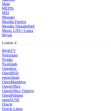
Mate
MEPIS
MSI
Monster
Mozilla Firefox
Mozilla Thunderbird
Musix GNU+Linux
Mysql
Linkler 2
MythTV
Netrunner
Nvidia
Noobslab
Openbox
OpenBSD
openclipart
OpenMandriva
OpenOffice
OpenOffice Türkiye
OpenPrinting
openSUSE
Oracle
Oracle Linux