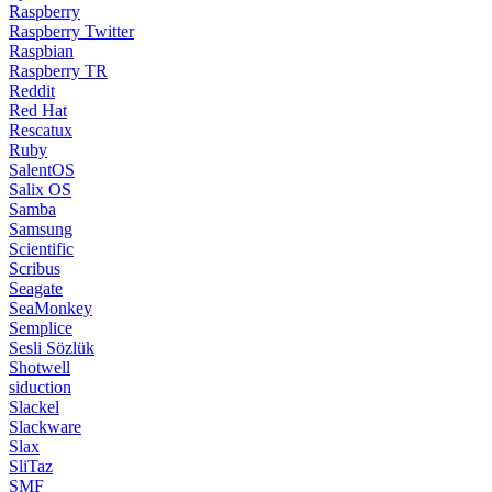
Raspberry
Raspberry Twitter
Raspbian
Raspberry TR
Reddit
Red Hat
Rescatux
Ruby
SalentOS
Salix OS
Samba
Samsung
Scientific
Scribus
Seagate
SeaMonkey
Semplice
Sesli Sözlük
Shotwell
siduction
Slackel
Slackware
Slax
SliTaz
SMF