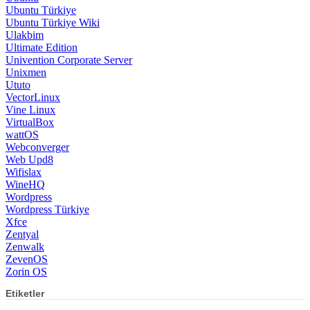
Ubuntu Türkiye
Ubuntu Türkiye Wiki
Ulakbim
Ultimate Edition
Univention Corporate Server
Unixmen
Ututo
VectorLinux
Vine Linux
VirtualBox
wattOS
Webconverger
Web Upd8
Wifislax
WineHQ
Wordpress
Wordpress Türkiye
Xfce
Zentyal
Zenwalk
ZevenOS
Zorin OS
Etiketler