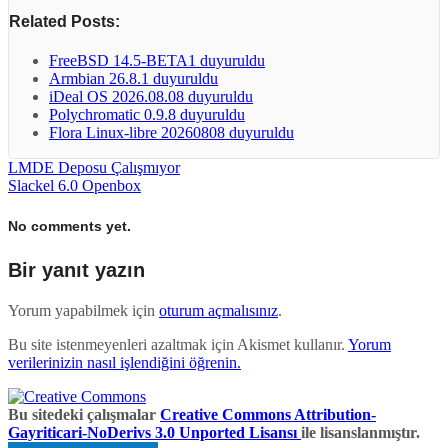
Related Posts:
FreeBSD 14.5-BETA1 duyuruldu
Armbian 26.8.1 duyuruldu
iDeal OS 2026.08.08 duyuruldu
Polychromatic 0.9.8 duyuruldu
Flora Linux-libre 20260808 duyuruldu
LMDE Deposu Çalışmıyor
Slackel 6.0 Openbox
No comments yet.
Bir yanıt yazın
Yorum yapabilmek için
oturum açmalısınız
.
Bu site istenmeyenleri azaltmak için Akismet kullanır.
Yorum
verilerinizin nasıl işlendiğini öğrenin.
Bu sitedeki çalışmalar
Creative Commons Attribution-
Gayriticari-NoDerivs 3.0 Unported Lisansı
ile lisanslanmıştır.