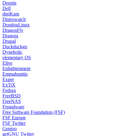
Deepin
Dell
digiKam
Distrowatch
DoudouLinux
DragonFly
Dragora
Drupal
Duckduckgo
Dynebolic
elementary OS
Elive
Enlightenment
Emmabuntüs
Exper
ExTiX
Fedora
FreeBSD
FreeNAS
Frugalware
Free Software Foundation (FSF)
FSF Europe
FSF Twitter
Gentoo
getGNU Twitter