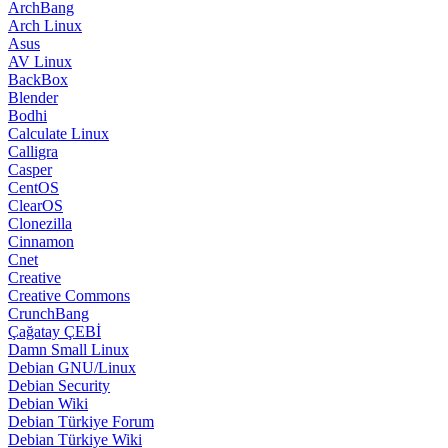
ArchBang
Arch Linux
Asus
AV Linux
BackBox
Blender
Bodhi
Calculate Linux
Calligra
Casper
CentOS
ClearOS
Clonezilla
Cinnamon
Cnet
Creative
Creative Commons
CrunchBang
Çağatay ÇEBİ
Damn Small Linux
Debian GNU/Linux
Debian Security
Debian Wiki
Debian Türkiye Forum
Debian Türkiye Wiki