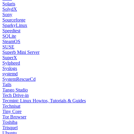
Solaris
SolydX
Sony
Sourceforge
SparkyLinux
Speedtest
SQLite
SteamOS
SUSE
Superb Mini Server
SuperX
Sylpheed
Syslogs
systemd
SystemRescueCd
Tails
Tango Studio
Tech Drive-in
Tecmint: Linux Howtos, Tutorials & Guides
Technisat
Tiny Core
Tor Browser
Toshiba
Trisquel
Ubuntu