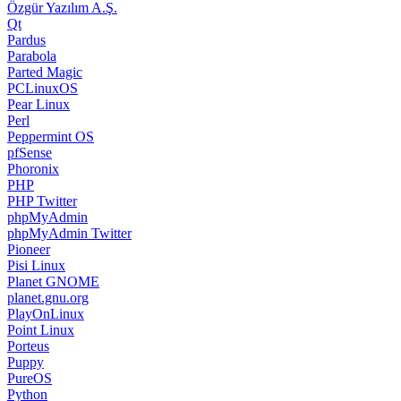
Özgür Yazılım A.Ş.
Qt
Pardus
Parabola
Parted Magic
PCLinuxOS
Pear Linux
Perl
Peppermint OS
pfSense
Phoronix
PHP
PHP Twitter
phpMyAdmin
phpMyAdmin Twitter
Pioneer
Pisi Linux
Planet GNOME
planet.gnu.org
PlayOnLinux
Point Linux
Porteus
Puppy
PureOS
Python