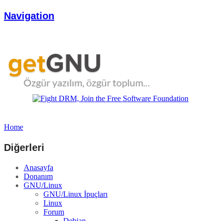
Navigation
Home
Diğerleri
Anasayfa
Donanım
GNU/Linux
GNU/Linux İpuçları
Linux
Forum
Debian