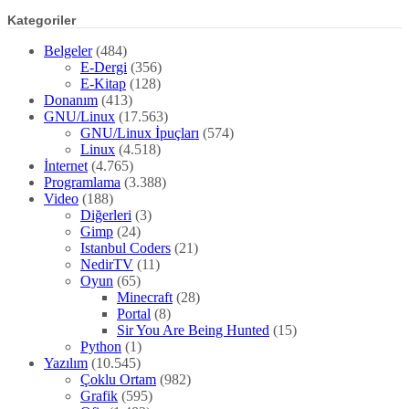
Kategoriler
Belgeler
(484)
E-Dergi
(356)
E-Kitap
(128)
Donanım
(413)
GNU/Linux
(17.563)
GNU/Linux İpuçları
(574)
Linux
(4.518)
İnternet
(4.765)
Programlama
(3.388)
Video
(188)
Diğerleri
(3)
Gimp
(24)
Istanbul Coders
(21)
NedirTV
(11)
Oyun
(65)
Minecraft
(28)
Portal
(8)
Sir You Are Being Hunted
(15)
Python
(1)
Yazılım
(10.545)
Çoklu Ortam
(982)
Grafik
(595)