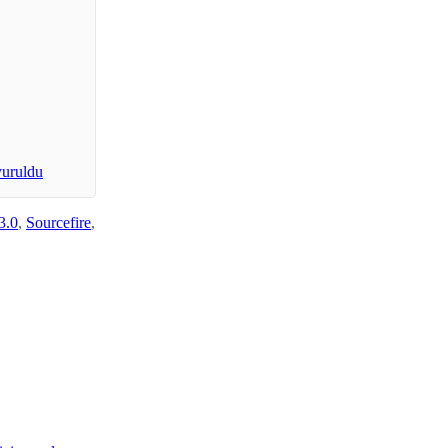
yuruldu
3.0
,
Sourcefire
,