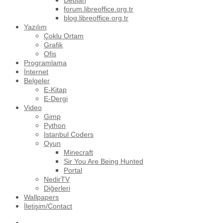
Debian
forum.libreoffice.org.tr
blog.libreoffice.org.tr
Yazılım
Çoklu Ortam
Grafik
Ofis
Programlama
İnternet
Belgeler
E-Kitap
E-Dergi
Video
Gimp
Python
Istanbul Coders
Oyun
Minecraft
Sir You Are Being Hunted
Portal
NedirTV
Diğerleri
Wallpapers
İletişim/Contact