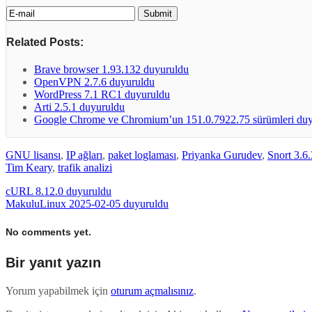
Related Posts:
Brave browser 1.93.132 duyuruldu
OpenVPN 2.7.6 duyuruldu
WordPress 7.1 RC1 duyuruldu
Arti 2.5.1 duyuruldu
Google Chrome ve Chromium’un 151.0.7922.75 sürümleri du
GNU lisansı
,
IP ağları
,
paket loglaması
,
Priyanka Gurudev
,
Snort 3.6.
Tim Keary
,
trafik analizi
cURL 8.12.0 duyuruldu
MakuluLinux 2025-02-05 duyuruldu
No comments yet.
Bir yanıt yazın
Yorum yapabilmek için
oturum açmalısınız
.