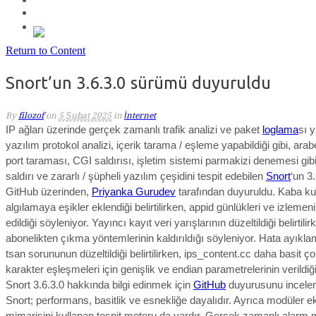
Return to Content
Snort’un 3.6.3.0 sürümü duyuruldu
By
filozof
on
5 Şubat 2025
in
İnternet
IP ağları üzerinde gerçek zamanlı trafik analizi ve paket
loglama
sı 
yazılım protokol analizi, içerik tarama / eşleme yapabildiği gibi, ara
port taraması, CGI saldırısı, işletim sistemi parmakizi denemesi gib
saldırı ve zararlı / şüpheli yazılım çeşidini tespit edebilen
Snort
‘un 3
GitHub üzerinden,
Priyanka Gurudev
tarafından duyuruldu. K
aba ku
algılamaya eşikler eklendiği belirtilirken, appid günlükleri ve izlemen
edildiği söyleniyor. Yayıncı kayıt veri yarışlarının düzeltildiği belirtilir
abonelikten çıkma yöntemlerinin kaldırıldığı söyleniyor. Hata ayıkl
tsan sorununun
düzeltildiği belirtilirken, ips_content.cc daha basit ço
karakter eşleşmeleri için genişlik ve endian parametrelerinin verildiği 
Snort 3.6.3.0 hakkında bilgi edinmek için
GitHub
duyurusunu incel
Snort; performans, basitlik ve esnekliğe dayalıdır. Ayrıca modüler ek
mimarisini kullanan tespit motoru da vardır. Gerçek zamanlı alar