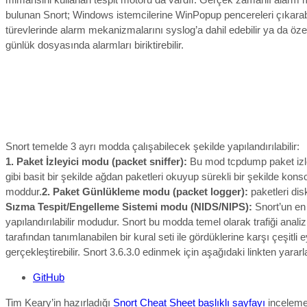
bulunan Snort; Windows istemcilerine WinPopup pencereleri çıkarabi
türevlerinde alarm mekanizmalarını syslog’a dahil edebilir ya da özel
günlük dosyasında alarmları biriktirebilir.
Snort temelde 3 ayrı modda çalışabilecek şekilde yapılandırılabilir:
1. Paket İzleyici modu (packet sniffer):
Bu mod tcpdump paket izl
gibi basit bir şekilde ağdan paketleri okuyup sürekli bir şekilde konso
moddur.
2. Paket Günlükleme modu (packet logger):
paketleri dis
Sızma Tespit/Engelleme Sistemi modu (NIDS/NIPS):
Snort’un en
yapılandırılabilir modudur. Snort bu modda temel olarak trafiği analiz
tarafından tanımlanabilen bir kural seti ile gördüklerine karşı çeşitli 
gerçekleştirebilir. Snort 3.6.3.0 edinmek için aşağıdaki linkten yararla
GitHub
Tim Keary’in hazırladığı
Snort Cheat Sheet başlıklı sayfayı
incelemen