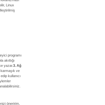
lir, Linux
leştirilmiş
eyici programı
la akıttığı
ke yazar.
3. Ağ
 karmaşık ve
 edip kullanıcı
eylemler
nalabilirsiniz.
izi öneririm.