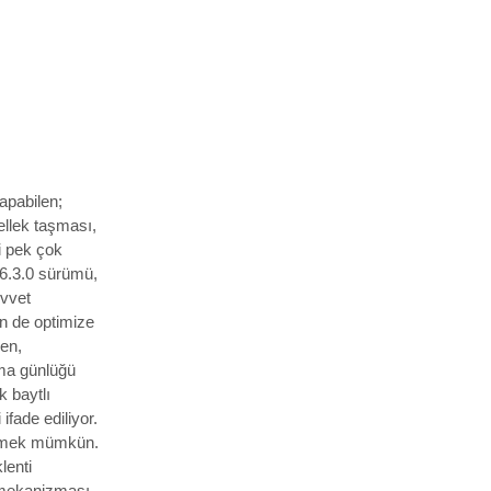
yapabilen;
bellek taşması,
i pek çok
.6.3.0 sürümü,
vvet
in de optimize
ken,
ama günlüğü
k baytlı
ifade ediliyor.
emek mümkün.
lenti
m mekanizması