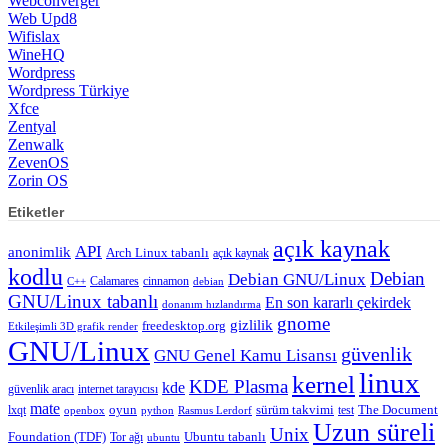
Webconverger
Web Upd8
Wifislax
WineHQ
Wordpress
Wordpress Türkiye
Xfce
Zentyal
Zenwalk
ZevenOS
Zorin OS
Etiketler
açık kaynak
API
anonimlik
Arch Linux tabanlı
açık kaynak
kodlu
Debian
Debian GNU/Linux
Calamares
cinnamon
C++
debian
GNU/Linux tabanlı
En son kararlı çekirdek
donanım hızlandırma
gnome
gizlilik
freedesktop.org
Etkileşimli 3D grafik render
GNU/Linux
güvenlik
GNU Genel Kamu Lisansı
linux
kernel
KDE Plasma
kde
güvenlik aracı
internet tarayıcısı
mate
lxqt
oyun
sürüm takvimi
test
The Document
openbox
python
Rasmus Lerdorf
Uzun süreli
Unix
Ubuntu tabanlı
Foundation (TDF)
Tor ağı
ubuntu