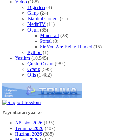
Video
(188)
Diğerleri
(3)
Gimp
(24)
Istanbul Coders
(21)
NedirTV
(11)
Oyun
(65)
Minecraft
(28)
Portal
(8)
Sir You Are Being Hunted
(15)
Python
(1)
Yazılım
(10.545)
Çoklu Ortam
(982)
Grafik
(595)
Ofis
(1.482)
Yayımlanan yazılar
Ağustos 2026
(135)
Temmuz 2026
(407)
Haziran 2026
(385)
Mayıs 2026
(325)