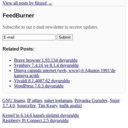
View all posts by filozof
→
FeedBurner
Subscribe to our e-mail newsletter to receive updates.
Related Posts:
Brave browser 1.93.134 duyuruldu
Symfony 7.4.16 ve 8.1.4 duyuruldu
Dünya çapında internet (web, www) 6 Ağustos 1991’de
kamuya açıldı
Vivaldi 8.1.4087.62 duyuruldu
WordPress 7.0.3 duyuruldu
GNU lisansı
,
IP ağları
,
paket loglaması
,
Priyanka Gurudev
,
Snort
3.7.4.0
,
Sourcefire
,
Tim Keary
,
trafik analizi
Kernel’in 6.14.6 kararlı sürümü duyuruldu
Raspberry Pi Connect 2.5 duyuruldu