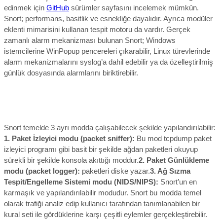
edinmek için
GitHub
sürümler sayfasını incelemek mümkün.
Snort; performans, basitlik ve esnekliğe dayalıdır. Ayrıca modüler
eklenti mimarisini kullanan tespit motoru da vardır. Gerçek
zamanlı alarm mekanizması bulunan Snort; Windows
istemcilerine WinPopup pencereleri çıkarabilir, Linux türevlerinde
alarm mekanizmalarını syslog’a dahil edebilir ya da özelleştirilmiş
günlük dosyasında alarmlarını biriktirebilir.
Snort temelde 3 ayrı modda çalışabilecek şekilde yapılandırılabilir:
1. Paket İzleyici modu (packet sniffer):
Bu mod tcpdump paket
izleyici programı gibi basit bir şekilde ağdan paketleri okuyup
sürekli bir şekilde konsola akıttığı moddur.
2. Paket Günlükleme
modu (packet logger):
paketleri diske yazar.
3. Ağ Sızma
Tespit/Engelleme Sistemi modu (NIDS/NIPS):
Snort’un en
karmaşık ve yapılandırılabilir modudur. Snort bu modda temel
olarak trafiği analiz edip kullanıcı tarafından tanımlanabilen bir
kural seti ile gördüklerine karşı çeşitli eylemler gerçekleştirebilir.