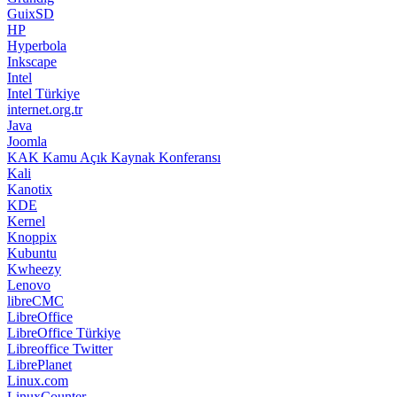
GuixSD
HP
Hyperbola
Inkscape
Intel
Intel Türkiye
internet.org.tr
Java
Joomla
KAK Kamu Açık Kaynak Konferansı
Kali
Kanotix
KDE
Kernel
Knoppix
Kubuntu
Kwheezy
Lenovo
libreCMC
LibreOffice
LibreOffice Türkiye
Libreoffice Twitter
LibrePlanet
Linux.com
LinuxCounter