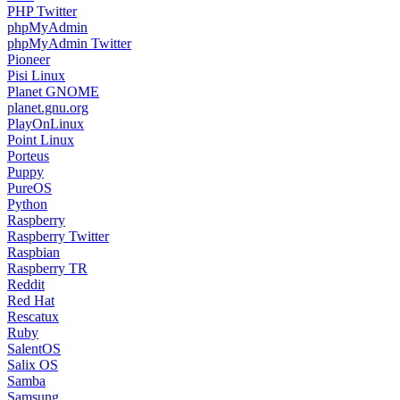
PHP Twitter
phpMyAdmin
phpMyAdmin Twitter
Pioneer
Pisi Linux
Planet GNOME
planet.gnu.org
PlayOnLinux
Point Linux
Porteus
Puppy
PureOS
Python
Raspberry
Raspberry Twitter
Raspbian
Raspberry TR
Reddit
Red Hat
Rescatux
Ruby
SalentOS
Salix OS
Samba
Samsung