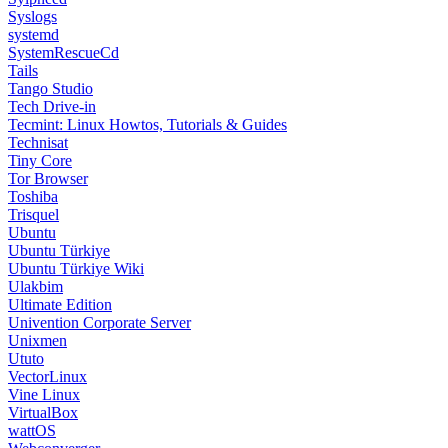
Syslogs
systemd
SystemRescueCd
Tails
Tango Studio
Tech Drive-in
Tecmint: Linux Howtos, Tutorials & Guides
Technisat
Tiny Core
Tor Browser
Toshiba
Trisquel
Ubuntu
Ubuntu Türkiye
Ubuntu Türkiye Wiki
Ulakbim
Ultimate Edition
Univention Corporate Server
Unixmen
Ututo
VectorLinux
Vine Linux
VirtualBox
wattOS