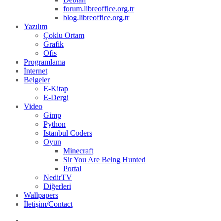
forum.libreoffice.org.tr
blog.libreoffice.org.tr
Yazılım
Çoklu Ortam
Grafik
Ofis
Programlama
İnternet
Belgeler
E-Kitap
E-Dergi
Video
Gimp
Python
Istanbul Coders
Oyun
Minecraft
Sir You Are Being Hunted
Portal
NedirTV
Diğerleri
Wallpapers
İletişim/Contact