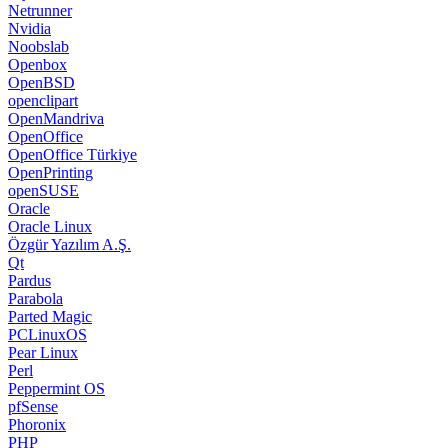
Netrunner
Nvidia
Noobslab
Openbox
OpenBSD
openclipart
OpenMandriva
OpenOffice
OpenOffice Türkiye
OpenPrinting
openSUSE
Oracle
Oracle Linux
Özgür Yazılım A.Ş.
Qt
Pardus
Parabola
Parted Magic
PCLinuxOS
Pear Linux
Perl
Peppermint OS
pfSense
Phoronix
PHP