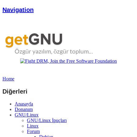
Navigation
Home
Diğerleri
Anasayfa
Donanım
GNU/Linux
GNU/Linux İpuçları
Linux
Forum
Debian