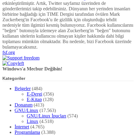
etkinleştirilmiştir. Artık, Twitter sayfamız üzerinden de
gönderilerimizi takip edebilirsiniz. Dünyanın her yerinden insanları
birbirine bağladığı için TIME Dergisi tarafından övülen Mark
Zuckerberg'in Facebook'u ile gizlilik için oluşturduğu tehdit
nedeniyle tüm ilgimizi kesmiş bulunuyoruz. Facebook kullanıcılarını
"beğen" butonuyla izlemeye alan Zuckerberg'in "beğen" butonunu
kullanan sitelerin kullanıcısı olmayan kişiler hakkında dahi bilgi
toplaması mümkün olmaktadır. Bu nedenle, bizi Facebook üzerinde
bulamayacaksınız.
fsf.org
Windows'a Mecbur Değilsin!
Kategoriler
Belgeler
(484)
E-Dergi
(356)
E-Kitap
(128)
Donanım
(413)
GNU/Linux
(17.563)
GNU/Linux İpuçları
(574)
Linux
(4.518)
İnternet
(4.765)
Programlama
(3.388)