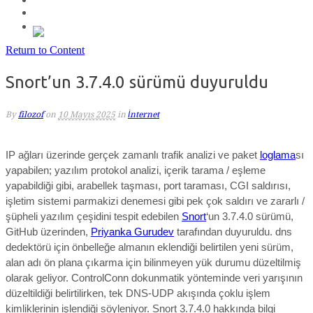
Return to Content
Snort’un 3.7.4.0 sürümü duyuruldu
By
filozof
on
10 Mayıs 2025
in
İnternet
IP ağları üzerinde gerçek zamanlı trafik analizi ve paket
loglama
sı
yapabilen; yazılım protokol analizi, içerik tarama / eşleme
yapabildiği gibi, arabellek taşması, port taraması, CGI saldırısı,
işletim sistemi parmakizi denemesi gibi pek çok saldırı ve zararlı /
şüpheli yazılım çeşidini tespit edebilen
Snort
‘un 3.7.4.0 sürümü,
GitHub üzerinden,
Priyanka Gurudev
tarafından duyuruldu.
dns
dedektörü için önbelleğe almanın eklendiği belirtilen yeni sürüm,
alan adı ön plana çıkarma için bilinmeyen yük durumu düzeltilmiş
olarak geliyor. ControlConn dokunmatik yönteminde veri yarışının
düzeltildiği belirtilirken, tek DNS-UDP akışında çoklu işlem
kimliklerinin işlendiği söyleniyor.
Snort 3.7.4.0 hakkında bilgi