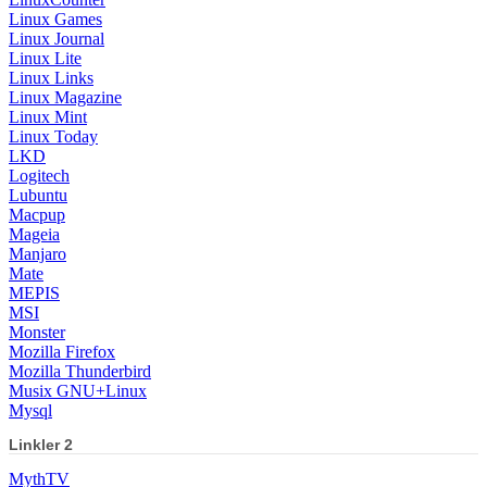
Linux Games
Linux Journal
Linux Lite
Linux Links
Linux Magazine
Linux Mint
Linux Today
LKD
Logitech
Lubuntu
Macpup
Mageia
Manjaro
Mate
MEPIS
MSI
Monster
Mozilla Firefox
Mozilla Thunderbird
Musix GNU+Linux
Mysql
Linkler 2
MythTV