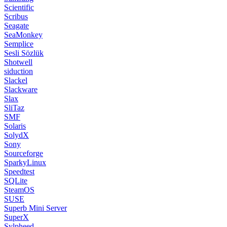
Scientific
Scribus
Seagate
SeaMonkey
Semplice
Sesli Sözlük
Shotwell
siduction
Slackel
Slackware
Slax
SliTaz
SMF
Solaris
SolydX
Sony
Sourceforge
SparkyLinux
Speedtest
SQLite
SteamOS
SUSE
Superb Mini Server
SuperX
Sylpheed