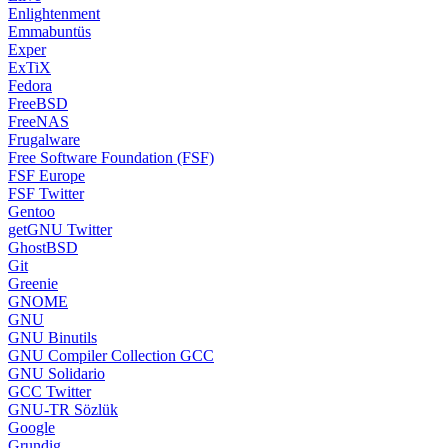
Enlightenment
Emmabuntüs
Exper
ExTiX
Fedora
FreeBSD
FreeNAS
Frugalware
Free Software Foundation (FSF)
FSF Europe
FSF Twitter
Gentoo
getGNU Twitter
GhostBSD
Git
Greenie
GNOME
GNU
GNU Binutils
GNU Compiler Collection GCC
GNU Solidario
GCC Twitter
GNU-TR Sözlük
Google
Grundig