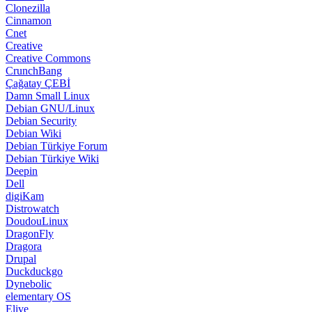
Clonezilla
Cinnamon
Cnet
Creative
Creative Commons
CrunchBang
Çağatay ÇEBİ
Damn Small Linux
Debian GNU/Linux
Debian Security
Debian Wiki
Debian Türkiye Forum
Debian Türkiye Wiki
Deepin
Dell
digiKam
Distrowatch
DoudouLinux
DragonFly
Dragora
Drupal
Duckduckgo
Dynebolic
elementary OS
Elive