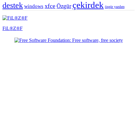
çekirdek
destek
xfce
Özgür
windows
özgür yazılım
FiL®Z®F