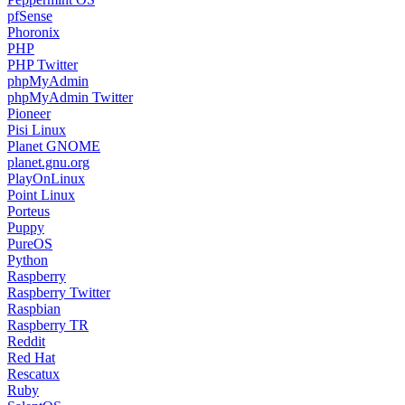
pfSense
Phoronix
PHP
PHP Twitter
phpMyAdmin
phpMyAdmin Twitter
Pioneer
Pisi Linux
Planet GNOME
planet.gnu.org
PlayOnLinux
Point Linux
Porteus
Puppy
PureOS
Python
Raspberry
Raspberry Twitter
Raspbian
Raspberry TR
Reddit
Red Hat
Rescatux
Ruby