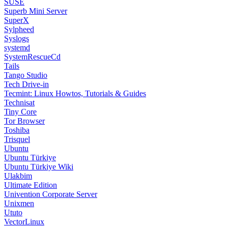
SUSE
Superb Mini Server
SuperX
Sylpheed
Syslogs
systemd
SystemRescueCd
Tails
Tango Studio
Tech Drive-in
Tecmint: Linux Howtos, Tutorials & Guides
Technisat
Tiny Core
Tor Browser
Toshiba
Trisquel
Ubuntu
Ubuntu Türkiye
Ubuntu Türkiye Wiki
Ulakbim
Ultimate Edition
Univention Corporate Server
Unixmen
Ututo
VectorLinux