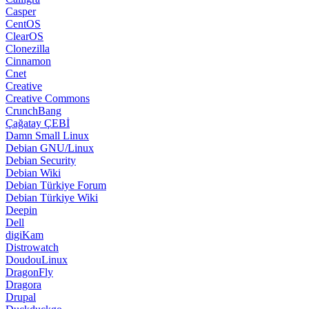
Casper
CentOS
ClearOS
Clonezilla
Cinnamon
Cnet
Creative
Creative Commons
CrunchBang
Çağatay ÇEBİ
Damn Small Linux
Debian GNU/Linux
Debian Security
Debian Wiki
Debian Türkiye Forum
Debian Türkiye Wiki
Deepin
Dell
digiKam
Distrowatch
DoudouLinux
DragonFly
Dragora
Drupal