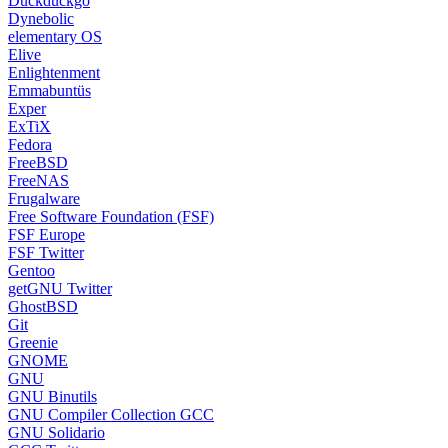
Duckduckgo
Dynebolic
elementary OS
Elive
Enlightenment
Emmabuntüs
Exper
ExTiX
Fedora
FreeBSD
FreeNAS
Frugalware
Free Software Foundation (FSF)
FSF Europe
FSF Twitter
Gentoo
getGNU Twitter
GhostBSD
Git
Greenie
GNOME
GNU
GNU Binutils
GNU Compiler Collection GCC
GNU Solidario