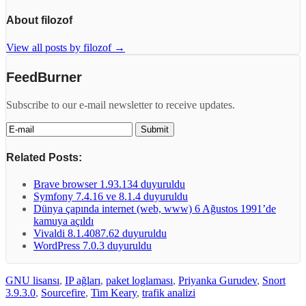
About filozof
View all posts by filozof
→
FeedBurner
Subscribe to our e-mail newsletter to receive updates.
Related Posts:
Brave browser 1.93.134 duyuruldu
Symfony 7.4.16 ve 8.1.4 duyuruldu
Dünya çapında internet (web, www) 6 Ağustos 1991’de
kamuya açıldı
Vivaldi 8.1.4087.62 duyuruldu
WordPress 7.0.3 duyuruldu
GNU lisansı
,
IP ağları
,
paket loglaması
,
Priyanka Gurudev
,
Snort
3.9.3.0
,
Sourcefire
,
Tim Keary
,
trafik analizi