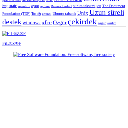
güvenlik aracı
internet tarayıcısı
mate
lxqt
oyun
sürüm takvimi
test
The Document
openbox
python
Rasmus Lerdorf
Uzun süreli
Unix
Ubuntu tabanlı
Foundation (TDF)
Tor ağı
ubuntu
çekirdek
destek
xfce
Özgür
windows
özgür yazılım
FiL®Z®F