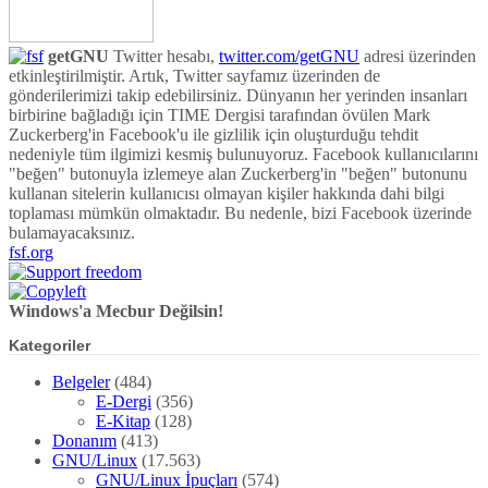
getGNU
Twitter hesabı,
twitter.com/getGNU
adresi üzerinden
etkinleştirilmiştir. Artık, Twitter sayfamız üzerinden de
gönderilerimizi takip edebilirsiniz. Dünyanın her yerinden insanları
birbirine bağladığı için TIME Dergisi tarafından övülen Mark
Zuckerberg'in Facebook'u ile gizlilik için oluşturduğu tehdit
nedeniyle tüm ilgimizi kesmiş bulunuyoruz. Facebook kullanıcılarını
"beğen" butonuyla izlemeye alan Zuckerberg'in "beğen" butonunu
kullanan sitelerin kullanıcısı olmayan kişiler hakkında dahi bilgi
toplaması mümkün olmaktadır. Bu nedenle, bizi Facebook üzerinde
bulamayacaksınız.
fsf.org
Windows'a Mecbur Değilsin!
Kategoriler
Belgeler
(484)
E-Dergi
(356)
E-Kitap
(128)
Donanım
(413)
GNU/Linux
(17.563)
GNU/Linux İpuçları
(574)