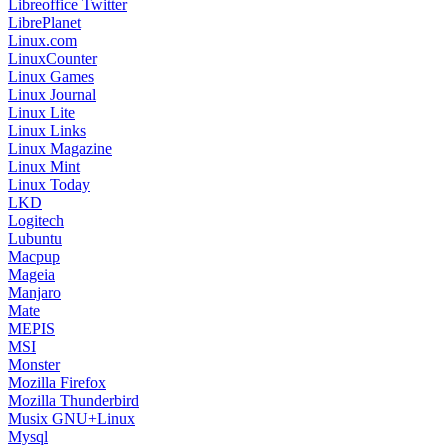
Libreoffice Twitter
LibrePlanet
Linux.com
LinuxCounter
Linux Games
Linux Journal
Linux Lite
Linux Links
Linux Magazine
Linux Mint
Linux Today
LKD
Logitech
Lubuntu
Macpup
Mageia
Manjaro
Mate
MEPIS
MSI
Monster
Mozilla Firefox
Mozilla Thunderbird
Musix GNU+Linux
Mysql