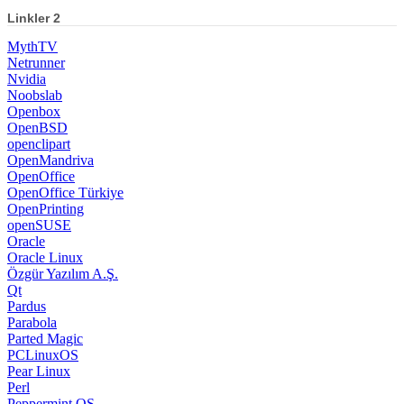
Linkler 2
MythTV
Netrunner
Nvidia
Noobslab
Openbox
OpenBSD
openclipart
OpenMandriva
OpenOffice
OpenOffice Türkiye
OpenPrinting
openSUSE
Oracle
Oracle Linux
Özgür Yazılım A.Ş.
Qt
Pardus
Parabola
Parted Magic
PCLinuxOS
Pear Linux
Perl
Peppermint OS