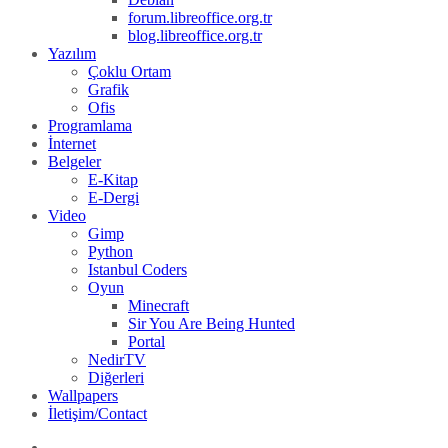
forum.libreoffice.org.tr
blog.libreoffice.org.tr
Yazılım
Çoklu Ortam
Grafik
Ofis
Programlama
İnternet
Belgeler
E-Kitap
E-Dergi
Video
Gimp
Python
Istanbul Coders
Oyun
Minecraft
Sir You Are Being Hunted
Portal
NedirTV
Diğerleri
Wallpapers
İletişim/Contact