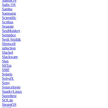
SalentOS
Salix OS
Samba
Samsung
Scientific
Scribus
Seagate
SeaMonkey
Semplice
Sesli Sözlük
Shotwell
siduction
Slackel
Slackware
Slax
SliTaz
SMF
Solaris
SolydX
Sony
Sourceforge
SparkyLinux
Speedtest
SQLite
SteamOS