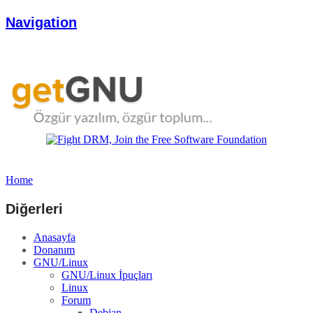
Navigation
Home
Diğerleri
Anasayfa
Donanım
GNU/Linux
GNU/Linux İpuçları
Linux
Forum
Debian