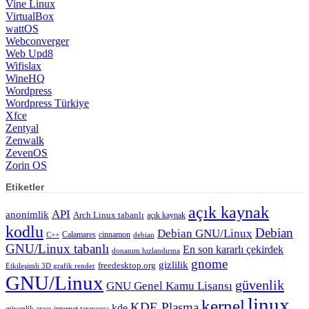
Vine Linux
VirtualBox
wattOS
Webconverger
Web Upd8
Wifislax
WineHQ
Wordpress
Wordpress Türkiye
Xfce
Zentyal
Zenwalk
ZevenOS
Zorin OS
Etiketler
açık kaynak
API
anonimlik
Arch Linux tabanlı
açık kaynak
kodlu
Debian
Debian GNU/Linux
Calamares
cinnamon
C++
debian
GNU/Linux tabanlı
En son kararlı çekirdek
donanım hızlandırma
gnome
gizlilik
freedesktop.org
Etkileşimli 3D grafik render
GNU/Linux
güvenlik
GNU Genel Kamu Lisansı
linux
kernel
KDE Plasma
kde