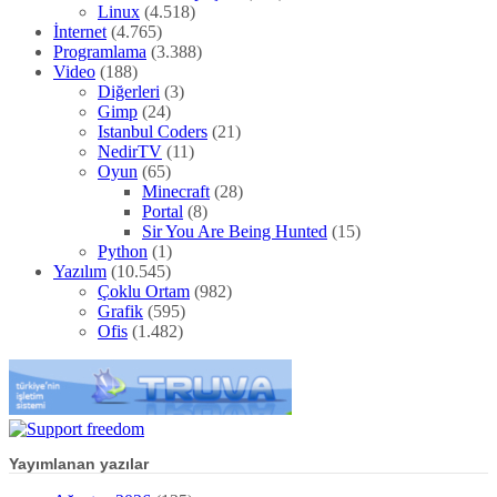
Linux
(4.518)
İnternet
(4.765)
Programlama
(3.388)
Video
(188)
Diğerleri
(3)
Gimp
(24)
Istanbul Coders
(21)
NedirTV
(11)
Oyun
(65)
Minecraft
(28)
Portal
(8)
Sir You Are Being Hunted
(15)
Python
(1)
Yazılım
(10.545)
Çoklu Ortam
(982)
Grafik
(595)
Ofis
(1.482)
Yayımlanan yazılar