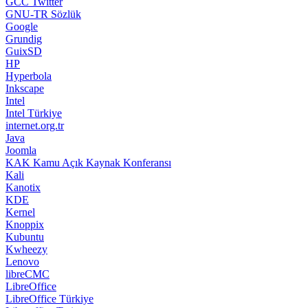
GCC Twitter
GNU-TR Sözlük
Google
Grundig
GuixSD
HP
Hyperbola
Inkscape
Intel
Intel Türkiye
internet.org.tr
Java
Joomla
KAK Kamu Açık Kaynak Konferansı
Kali
Kanotix
KDE
Kernel
Knoppix
Kubuntu
Kwheezy
Lenovo
libreCMC
LibreOffice
LibreOffice Türkiye