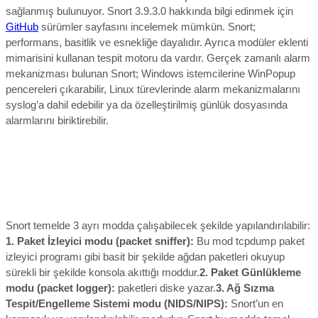
sağlanmış bulunuyor.
Snort 3.9.3.0 hakkında bilgi edinmek için
GitHub
sürümler sayfasını incelemek mümkün. Snort;
performans, basitlik ve esnekliğe dayalıdır. Ayrıca modüler eklenti
mimarisini kullanan tespit motoru da vardır. Gerçek zamanlı alarm
mekanizması bulunan Snort; Windows istemcilerine WinPopup
pencereleri çıkarabilir, Linux türevlerinde alarm mekanizmalarını
syslog’a dahil edebilir ya da özelleştirilmiş günlük dosyasında
alarmlarını biriktirebilir.
Snort temelde 3 ayrı modda çalışabilecek şekilde yapılandırılabilir:
1. Paket İzleyici modu (packet sniffer):
Bu mod tcpdump paket
izleyici programı gibi basit bir şekilde ağdan paketleri okuyup
sürekli bir şekilde konsola akıttığı moddur.
2. Paket Günlükleme
modu (packet logger):
paketleri diske yazar.
3. Ağ Sızma
Tespit/Engelleme Sistemi modu (NIDS/NIPS):
Snort’un en