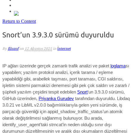
Return to Content
Snort’un 3.9.3.0 sürümü duyuruldu
By
filozof
on
12 Ağustos 2025
in
İnternet
IP ağları üzerinde gerçek zamanlı trafik analizi ve paket
loglama
sı
yapabilen; yazılım protokol analizi, içerik tarama / eşleme
yapabildiği gibi, arabellek taşması, port taraması, CGI saldırısı,
işletim sistemi parmakizi denemesi gibi pek çok saldırı ve zararlı /
şüpheli yazılım çeşidini tespit edebilen
Snort
‘un 3.9.3.0 sürümü,
GitHub üzerinden,
Priyanka Gurudev
tarafından duyuruldu. Libdaq
3.0.21
ve LibML v2.0.0 bağımlılıklarıyla gelen yeni sürümde,
iş
parçacığı güvenliği için appid_shadow_traffic_status’un atomik
olarak değiştirilmesi
sağlanmış bulunuyor. Bu arada,
identify_user_agent’taki strncat’in neden olduğu sınır dışı
durumunun düzeltilmesinin
ve
aralık dışı okumaların düzeltilmesi