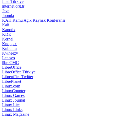
Intel Türkiye
internet.org.tr
Java
Joomla
KAK Kamu Açık Kaynak Konferansı
Kali
Kanotix
KDE
Kernel
Knoppix
Kubuntu
Kwheezy
Lenovo
libreCMC
LibreOffice
LibreOffice Türkiye
Libreoffice Twitter
LibrePlanet
Linux.com
LinuxCounter
Linux Games
Linux Journal
Linux Lite
Linux Links
Linux Magazine