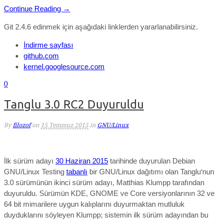
Continue Reading →
Git 2.4.6 edinmek için aşağıdaki linklerden yararlanabilirsiniz.
İndirme sayfası
github.com
kernel.googlesource.com
0
Tanglu 3.0 RC2 Duyuruldu
By
filozof
on
15 Temmuz 2015
in
GNU/Linux
İlk sürüm adayı
30 Haziran 2015
tarihinde duyurulan Debian
GNU/Linux Testing
tabanlı
bir GNU/Linux dağıtımı olan Tanglu‘nun
3.0 sürümünün ikinci sürüm adayı, Matthias Klumpp tarafından
duyuruldu. Sürümün KDE, GNOME ve Core versiyonlarının 32 ve
64 bit mimarilere uygun kalıplarını duyurmaktan mutluluk
duyduklarını söyleyen Klumpp; sistemin ilk sürüm adayından bu