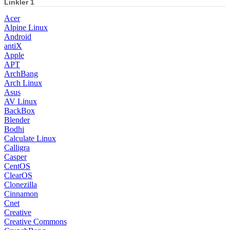
Linkler 1
Acer
Alpine Linux
Android
antiX
Apple
APT
ArchBang
Arch Linux
Asus
AV Linux
BackBox
Blender
Bodhi
Calculate Linux
Calligra
Casper
CentOS
ClearOS
Clonezilla
Cinnamon
Cnet
Creative
Creative Commons