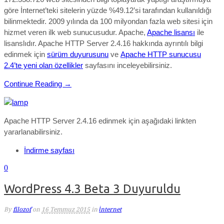
göre İnternet’teki sitelerin yüzde %49.12’si tarafından kullanıldığı
bilinmektedir. 2009 yılında da 100 milyondan fazla web sitesi için
hizmet veren ilk web sunucusudur. Apache,
Apache lisansı
ile
lisanslıdır. Apache HTTP Server 2.4.16 hakkında ayrıntılı bilgi
edinmek için
sürüm duyurusunu
ve
Apache HTTP sunucusu
2.4’te yeni olan özellikler
sayfasını inceleyebilirsiniz.
Continue Reading →
Apache HTTP Server 2.4.16 edinmek için aşağıdaki linkten
yararlanabilirsiniz.
İndirme sayfası
0
WordPress 4.3 Beta 3 Duyuruldu
By
filozof
on
16 Temmuz 2015
in
İnternet