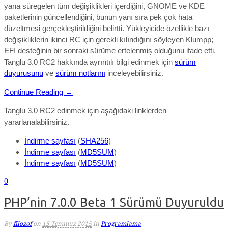
yana süregelen tüm değişiklikleri içerdiğini, GNOME ve KDE
paketlerinin güncellendiğini, bunun yanı sıra pek çok hata
düzeltmesi gerçekleştirildiğini belirtti. Yükleyicide özellikle bazı
değişikliklerin ikinci RC için gerekli kılındığını söyleyen Klumpp;
EFI desteğinin bir sonraki sürüme ertelenmiş olduğunu ifade etti.
Tanglu 3.0 RC2 hakkında ayrıntılı bilgi edinmek için
sürüm
duyurusunu
ve
sürüm notlarını
inceleyebilirsiniz.
Continue Reading →
Tanglu 3.0 RC2 edinmek için aşağıdaki linklerden
yararlanalabilirsiniz.
İndirme sayfası
(
SHA256
)
İndirme sayfası
(
MD5SUM
)
İndirme sayfası
(
MD5SUM
)
0
PHP’nin 7.0.0 Beta 1 Sürümü Duyuruldu
By
filozof
on
15 Temmuz 2015
in
Programlama