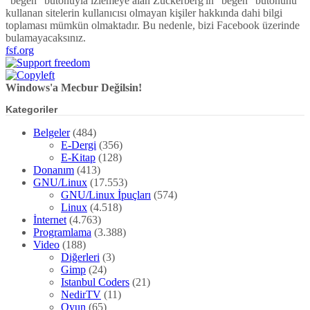
"beğen" butonuyla izlemeye alan Zuckerberg'in "beğen" butonunu
kullanan sitelerin kullanıcısı olmayan kişiler hakkında dahi bilgi
toplaması mümkün olmaktadır. Bu nedenle, bizi Facebook üzerinde
bulamayacaksınız.
fsf.org
Windows'a Mecbur Değilsin!
Kategoriler
Belgeler
(484)
E-Dergi
(356)
E-Kitap
(128)
Donanım
(413)
GNU/Linux
(17.553)
GNU/Linux İpuçları
(574)
Linux
(4.518)
İnternet
(4.763)
Programlama
(3.388)
Video
(188)
Diğerleri
(3)
Gimp
(24)
Istanbul Coders
(21)
NedirTV
(11)
Oyun
(65)