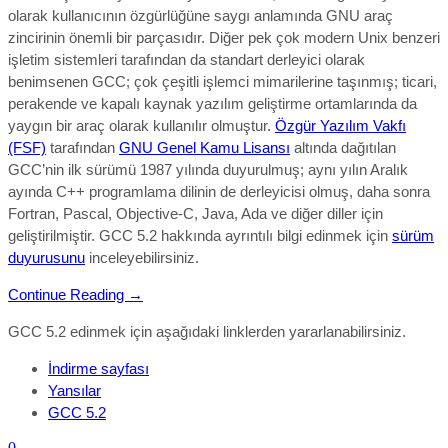
olarak kullanıcının özgürlüğüne saygı anlamında GNU araç
zincirinin önemli bir parçasıdır. Diğer pek çok modern Unix benzeri
işletim sistemleri tarafından da standart derleyici olarak
benimsenen GCC; çok çeşitli işlemci mimarilerine taşınmış; ticari,
perakende ve kapalı kaynak yazılım geliştirme ortamlarında da
yaygın bir araç olarak kullanılır olmuştur.
Özgür Yazılım Vakfı
(FSF)
tarafından
GNU Genel Kamu Lisansı
altında dağıtılan
GCC’nin ilk sürümü 1987 yılında duyurulmuş; aynı yılın Aralık
ayında C++ programlama dilinin de derleyicisi olmuş, daha sonra
Fortran, Pascal, Objective-C, Java, Ada ve diğer diller için
geliştirilmiştir. GCC 5.2
hakkında ayrıntılı bilgi edinmek için
sürüm
duyurusunu
inceleyebilirsiniz.
Continue Reading →
GCC 5.2 edinmek için aşağıdaki linklerden yararlanabilirsiniz.
İndirme sayfası
Yansılar
GCC 5.2
0