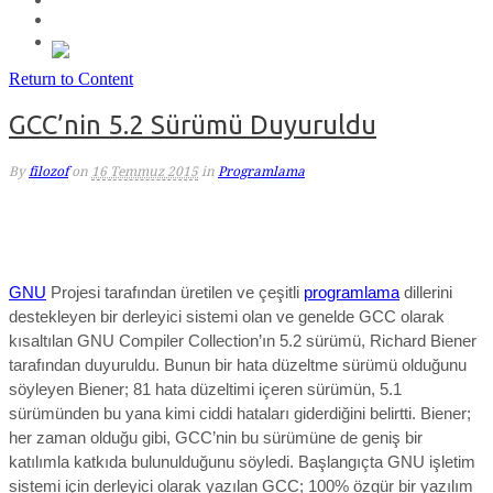
Return to Content
GCC’nin 5.2 Sürümü Duyuruldu
By
filozof
on
16 Temmuz 2015
in
Programlama
GNU
Projesi tarafından üretilen ve çeşitli
programlama
dillerini
destekleyen bir derleyici sistemi olan ve genelde GCC olarak
kısaltılan GNU Compiler Collection’ın 5.2 sürümü, Richard Biener
tarafından duyuruldu. Bunun bir hata düzeltme sürümü olduğunu
söyleyen Biener; 81 hata düzeltimi içeren sürümün, 5.1
sürümünden bu yana kimi ciddi hataları giderdiğini belirtti. Biener;
her zaman olduğu gibi, GCC’nin bu sürümüne de geniş bir
katılımla katkıda bulunulduğunu söyledi. Başlangıçta GNU işletim
sistemi için derleyici olarak yazılan GCC; 100% özgür bir yazılım