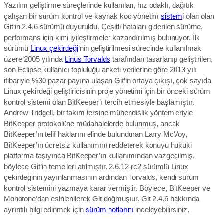
Yazılım geliştirme süreçlerinde kullanılan, hız odaklı, dağıtık
çalışan bir sürüm kontrol ve kaynak kod yönetim
sistem
i olan olan
Git‘in 2.4.6 sürümü duyuruldu. Çeşitli hataları giderilen sürüme,
performans için kimi iyileştirmeler kazandırılmış bulunuyor. İlk
sürümü
Linux çekirdeği
‘nin geliştirilmesi sürecinde kullanılmak
üzere 2005 yılında
Linus Torvalds
tarafından tasarlanıp geliştirilen,
son Eclipse kullanıcı topluluğu anketi verilerine göre 2013 yılı
itibariyle %30 pazar payına ulaşan Git’in ortaya çıkışı, çok sayıda
Linux çekirdeği geliştiricisinin proje yönetimi için bir önceki sürüm
kontrol sistemi olan BitKeeper’ı tercih etmesiyle başlamıştır.
Andrew Tridgell, bir takım tersine mühendislik yöntemleriyle
BitKeeper protokolüne müdahalelerde bulunmuş, ancak
BitKeeper’ın telif haklarını elinde bulunduran Larry McVoy,
BitKeeper’ın ücretsiz kullanımını reddeterek konuyu hukuki
platforma taşıyınca BitKeeper’ın kullanımından vazgeçilmiş,
böylece Git’in temelleri atılmıştır. 2.6.12-rc2 sürümlü Linux
çekirdeğinin yayınlanmasının ardından Torvalds, kendi sürüm
kontrol sistemini yazmaya karar vermiştir. Böylece, BitKeeper ve
Monotone’dan esinlenilerek Git doğmuştur. Git 2.4.6 hakkında
ayrıntılı bilgi edinmek için
sürüm notlarını
inceleyebilirsiniz.