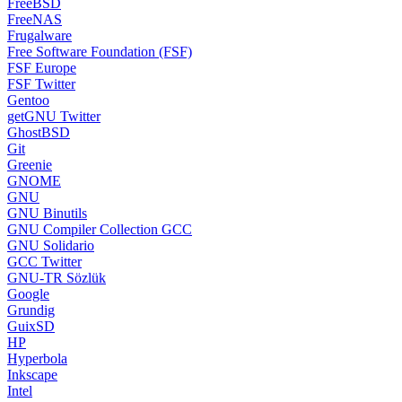
FreeBSD
FreeNAS
Frugalware
Free Software Foundation (FSF)
FSF Europe
FSF Twitter
Gentoo
getGNU Twitter
GhostBSD
Git
Greenie
GNOME
GNU
GNU Binutils
GNU Compiler Collection GCC
GNU Solidario
GCC Twitter
GNU-TR Sözlük
Google
Grundig
GuixSD
HP
Hyperbola
Inkscape
Intel