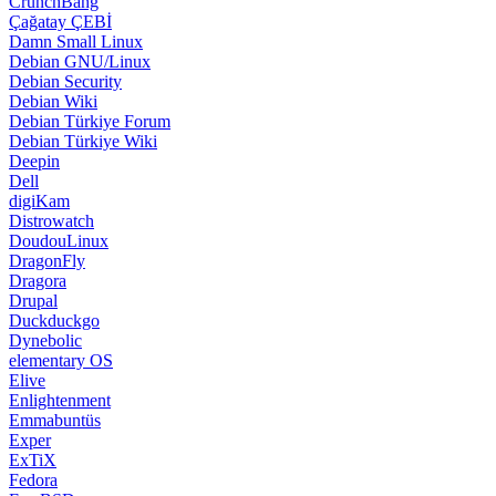
CrunchBang
Çağatay ÇEBİ
Damn Small Linux
Debian GNU/Linux
Debian Security
Debian Wiki
Debian Türkiye Forum
Debian Türkiye Wiki
Deepin
Dell
digiKam
Distrowatch
DoudouLinux
DragonFly
Dragora
Drupal
Duckduckgo
Dynebolic
elementary OS
Elive
Enlightenment
Emmabuntüs
Exper
ExTiX
Fedora