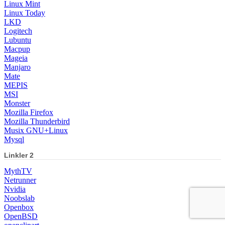
Linux Mint
Linux Today
LKD
Logitech
Lubuntu
Macpup
Mageia
Manjaro
Mate
MEPIS
MSI
Monster
Mozilla Firefox
Mozilla Thunderbird
Musix GNU+Linux
Mysql
Linkler 2
MythTV
Netrunner
Nvidia
Noobslab
Openbox
OpenBSD