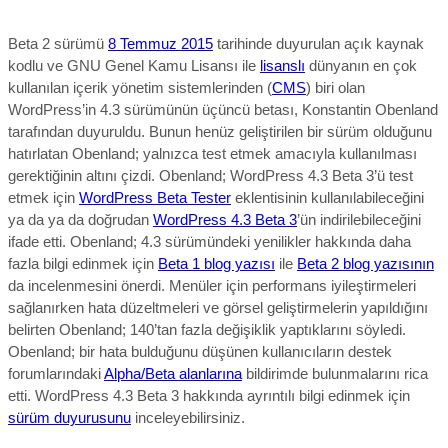
Beta 2 sürümü
8 Temmuz 2015
tarihinde duyurulan açık kaynak
kodlu ve GNU Genel Kamu Lisansı ile
lisanslı
dünyanın en çok
kullanılan içerik yönetim sistemlerinden (
CMS
) biri olan
WordPress’in 4.3 sürümünün üçüncü betası, Konstantin Obenland
tarafından duyuruldu. Bunun henüz geliştirilen bir sürüm olduğunu
hatırlatan Obenland; yalnızca test etmek amacıyla kullanılması
gerektiğinin altını çizdi. Obenland; WordPress 4.3 Beta 3’ü test
etmek için
WordPress Beta Tester
eklentisinin kullanılabileceğini
ya da ya da doğrudan
WordPress 4.3 Beta 3
’ün indirilebileceğini
ifade etti. Obenland; 4.3 sürümündeki yenilikler hakkında daha
fazla bilgi edinmek için
Beta 1 blog yazısı
ile
Beta 2 blog yazısının
da incelenmesini önerdi. Menüler için performans iyileştirmeleri
sağlanırken hata düzeltmeleri ve görsel geliştirmelerin yapıldığını
belirten Obenland; 140’tan fazla değişiklik yaptıklarını söyledi.
Obenland; bir hata bulduğunu düşünen kullanıcıların destek
forumlarındaki
Alpha/Beta alanlarına
bildirimde bulunmalarını rica
etti. WordPress 4.3 Beta 3 hakkında ayrıntılı bilgi edinmek için
sürüm duyurusunu
inceleyebilirsiniz.