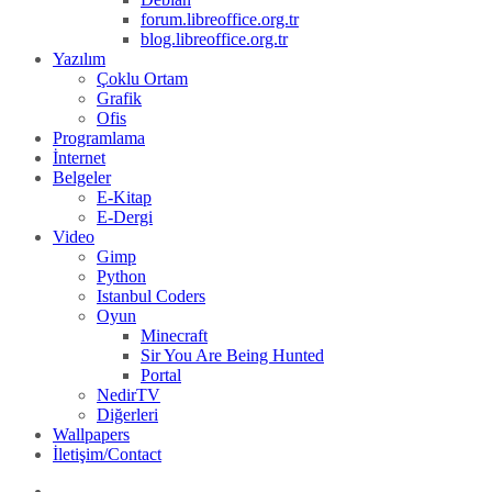
forum.libreoffice.org.tr
blog.libreoffice.org.tr
Yazılım
Çoklu Ortam
Grafik
Ofis
Programlama
İnternet
Belgeler
E-Kitap
E-Dergi
Video
Gimp
Python
Istanbul Coders
Oyun
Minecraft
Sir You Are Being Hunted
Portal
NedirTV
Diğerleri
Wallpapers
İletişim/Contact