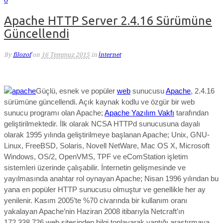
Apache HTTP Server 2.4.16 Sürümüne
Güncellendi
By
filozof
on
16 Temmuz 2015
in
İnternet
Güçlü, esnek ve popüler
web
sunucusu
Apache
, 2.4.16
sürümüne güncellendi. Açık kaynak kodlu ve özgür bir web
sunucu programı olan Apache;
Apache Yazılım Vakfı
tarafından
geliştirilmektedir. İlk olarak NCSA HTTPd sunucusuna dayalı
olarak 1995 yılında geliştirilmeye başlanan Apache; Unix, GNU-
Linux, FreeBSD, Solaris, Novell NetWare, Mac OS X, Microsoft
Windows, OS/2, OpenVMS, TPF ve eComStation işletim
sistemleri üzerinde çalışabilir. İnternetin gelişmesinde ve
yayılmasında anahtar rol oynayan Apache; Nisan 1996 yılından bu
yana en popüler HTTP sunucusu olmuştur ve genellikle her ay
yenilenir. Kasım 2005’te %70 civarında bir kullanım oranı
yakalayan Apache’nin Haziran 2008 itibarıyla Netcraft’ın
172.338.726 web sitesinden bilgi toplayarak yaptığı araştırmaya