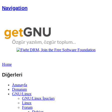
Navigation
Home
Diğerleri
Anasayfa
Donanım
GNU/Linux
GNU/Linux İpuçları
Linux
Forum
Debian