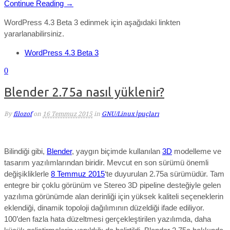
Continue Reading →
WordPress 4.3 Beta 3 edinmek için aşağıdaki linkten
yararlanabilirsiniz.
WordPress 4.3 Beta 3
0
Blender 2.75a nasıl yüklenir?
By
filozof
on
16 Temmuz 2015
in
GNU/Linux İpuçları
Bilindiği gibi,
Blender
, yaygın biçimde kullanılan
3D
modelleme ve
tasarım yazılımlarından biridir. Mevcut en son sürümü önemli
değişikliklerle
8 Temmuz 2015
‘te duyurulan 2.75a sürümüdür. Tam
entegre bir çoklu görünüm ve Stereo 3D pipeline desteğiyle gelen
yazılıma görünümde alan derinliği için yüksek kaliteli seçeneklerin
eklendiği, dinamik topoloji dağılımının düzeldiği ifade ediliyor.
100’den fazla hata düzeltmesi gerçekleştirilen yazılımda, daha