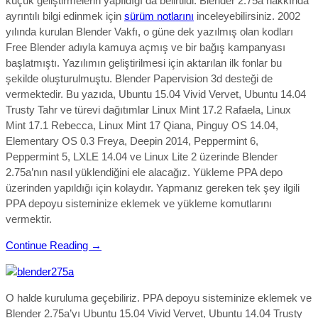
küçük geliştirmelerin yapıldığı da belirtildi. Blender 2.75a hakkında
ayrıntılı bilgi edinmek için
sürüm notlarını
inceleyebilirsiniz. 2002
yılında kurulan Blender Vakfı, o güne dek yazılmış olan kodları
Free Blender adıyla kamuya açmış ve bir bağış kampanyası
başlatmıştı. Yazılımın geliştirilmesi için aktarılan ilk fonlar bu
şekilde oluşturulmuştu. Blender Papervision 3d desteği de
vermektedir. Bu yazıda, Ubuntu 15.04 Vivid Vervet, Ubuntu 14.04
Trusty Tahr ve türevi dağıtımlar Linux Mint 17.2 Rafaela, Linux
Mint 17.1 Rebecca, Linux Mint 17 Qiana, Pinguy OS 14.04,
Elementary OS 0.3 Freya, Deepin 2014, Peppermint 6,
Peppermint 5, LXLE 14.04 ve Linux Lite 2 üzerinde Blender
2.75a’nın nasıl yüklendiğini ele alacağız. Yükleme PPA depo
üzerinden yapıldığı için kolaydır. Yapmanız gereken tek şey ilgili
PPA depoyu sisteminize eklemek ve yükleme komutlarını
vermektir.
Continue Reading →
O halde kuruluma geçebiliriz. PPA depoyu sisteminize eklemek ve
Blender 2.75a’yı Ubuntu 15.04 Vivid Vervet, Ubuntu 14.04 Trusty