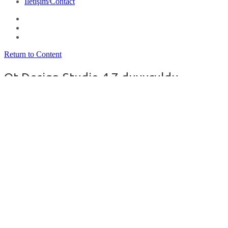
İletişim/Contact
Return to Content
Qt Design Studio 4.7 duyuruldu
By
filozof
on
26 Şubat 2025
in
Programlama
Bir tasarım ve
geliştirme ortamı olan ve animasyonlu kullanıcı arayüzleri
oluşturarak ve bunları masaüstünde, Android’de ya da gömülü
Linux
cihazlarda önizlemeye yarayan
Qt Design Studio
‘nun 4.7
sürümü, Lussy Kim tarafından duyuruldu. P
rojeleri yeni keşfedilen