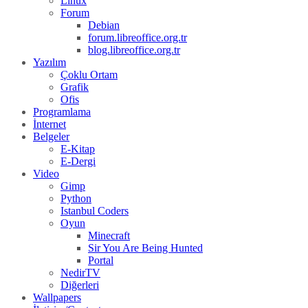
Linux
Forum
Debian
forum.libreoffice.org.tr
blog.libreoffice.org.tr
Yazılım
Çoklu Ortam
Grafik
Ofis
Programlama
İnternet
Belgeler
E-Kitap
E-Dergi
Video
Gimp
Python
Istanbul Coders
Oyun
Minecraft
Sir You Are Being Hunted
Portal
NedirTV
Diğerleri
Wallpapers