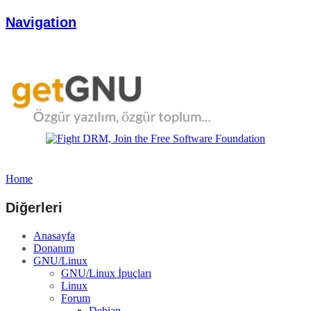
Navigation
Home
Diğerleri
Anasayfa
Donanım
GNU/Linux
GNU/Linux İpuçları
Linux
Forum
Debian