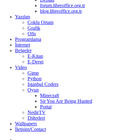
forum.libreoffice.org.tr
blog.libreoffice.org.tr
Yazılım
Çoklu Ortam
Grafik
Ofis
Programlama
İnternet
Belgeler
E-Kitap
E-Dergi
Video
Gimp
Python
Istanbul Coders
Oyun
Minecraft
Sir You Are Being Hunted
Portal
NedirTV
Diğerleri
Wallpapers
İletişim/Contact