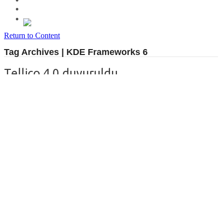
Return to Content
Tag Archives | KDE Frameworks 6
Tellico 4.0 duyuruldu
By
filozof
on
4 Eylül 2024
in
Yazılım
Kitaplar,
bibliyografyalar, videolar, müzik, video oyunları, madeni paralar,
pullar, koleksiyon kartları, çizgi romanlar ve şaraplar gibi
koleksiyonlar için varsayılan şablonlar sağlayan ve onları
düzenlemek için bir yazılım uygulaması olan
Tellico
‘nun 4.0
sürümü,
Robby
tarafından duyuruldu. Koleksiyonu bir katalog