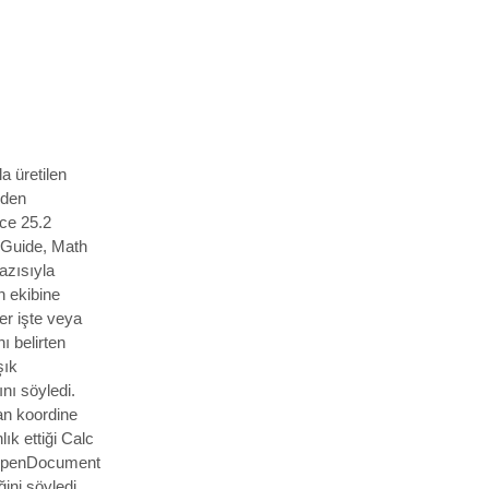
a üretilen
nden
ice 25.2
 Guide, Math
azısıyla
 ekibine
ter işte veya
ı belirten
şık
ını söyledi.
dan koordine
ık ettiği Calc
T (OpenDocument
ini söyledi.