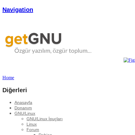
Navigation
Home
Diğerleri
Anasayfa
Donanım
GNU/Linux
GNU/Linux İpuçları
Linux
Forum