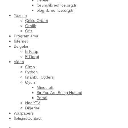
Debian
forum.libreoffice.org.tr
blog.libreoffice.org.tr
Yazılım
Çoklu Ortam
Grafik
Ofis
Programlama
İnternet
Belgeler
E-Kitap
E-Dergi
Video
Gimp
Python
Istanbul Coders
Oyun
Minecraft
Sir You Are Being Hunted
Portal
NedirTV
Diğerleri
Wallpapers
İletişim/Contact