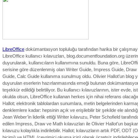
LibreOffice
dokümantasyon topluluğu tarafından harika bir çalışmayl
LibreOffice kullanıcı kılavuzları, blog.documentfoundation.org üzeri
duyurularak, kullanıcıların kullanımına sunuldu. Buna göre, LibreOff
serisine göre düzenlenmiş olan Writer Guide, Impress Guide, Draw
Guide, Calc Guide kullanıma sunulmuş oldu. Olivier Hallot’un blog y
duyurulan eserlerin hazırlanmasında emeği bulunan dokümantasyon
teşekkür edildiği belirtiliyor. Bu kullanıcı kılavuzlarının, ister evde, is
okulda olsun, LibreOffice kullanan herkes için nihai referans olacağın
Hallot; elektronik tablolardan sunumlara, metin belgelerinden karma
denklemlere kadar: hepsinin açık ve erişilebilir bir şekilde ele alındığ
Jean Weber’in liderlik ettiği Writer kılavuzu, Peter Schofield tarafın
edilen Impress, Draw ve Math kılavuzları ile Olivier Hallot’un başkanl
kılavuzu kolaylıkla indirilebilir. Hallot; kılavuzların artık PDF, OD
biçimi) ve HTML (çevrimiçi okuma için) olarak ücretsiz indirilebileceğ