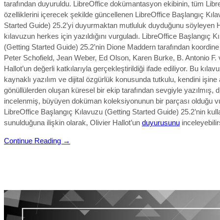
tarafından duyuruldu. LibreOffice dokümantasyon ekibinin, tüm Libr
özelliklerini içerecek şekilde güncellenen LibreOffice Başlangıç Kıl
Started Guide) 25.2’yi duyurmaktan mutluluk duyduğunu söyleyen H
kılavuzun herkes için yazıldığını vurguladı. LibreOffice Başlangıç K
(Getting Started Guide) 25.2’nin
Dione Maddern tarafından koordine e
Peter Schofield, Jean Weber, Ed Olson, Karen Burke, B. Antonio F. v
Hallot’un değerli katkılarıyla gerçekleştirildi
ği ifade ediliyor.
Bu kılavu
kaynaklı yazılım ve dijital özgürlük konusunda tutkulu, kendini işin
gönüllülerden oluşan küresel bir ekip tarafından sevgiyle yazılmış,
incelenmiş, büyüyen doküman koleksiyonunun bir parçası olduğu vu
LibreOffice Başlangıç Kılavuzu (Getting Started Guide) 25.2’nin kul
sunulduğuna ilişkin olarak, Olivier Hallot’un
duyurusunu
inceleyebilir
Continue Reading →