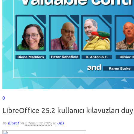
0
LibreOffice 25.2 kullanıcı kılavuzları du
By
filozof
on
2 Temmuz 2025
in
Ofis