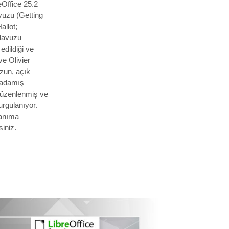
eOffice 25.2
avuzu (Getting
allot;
ılavuzu
dildiği ve
e Olivier
zun, açık
e adamış
 düzenlenmiş ve
rgulanıyor.
lanıma
siniz.