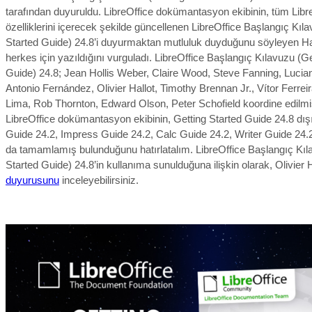
tarafından duyuruldu. LibreOffice dokümantasyon ekibinin, tüm Libr
özelliklerini içerecek şekilde güncellenen LibreOffice Başlangıç Kıl
Started Guide) 24.8’i duyurmaktan mutluluk duyduğunu söyleyen Hal
herkes için yazıldığını vurguladı. LibreOffice Başlangıç Kılavuzu (Ge
Guide) 24.8;
Jean Hollis Weber, Claire Wood, Steve Fanning, Lucia
Antonio Fernández, Olivier Hallot, Timothy Brennan Jr., Vítor Ferreir
Lima, Rob Thornton, Edward Olson, Peter Schofield koordine edil
mi
LibreOffice dokümantasyon ekibinin, Getting Started Guide 24.8 dı
Guide 24.2, Impress Guide 24.2, Calc Guide 24.2, Writer Guide 24.2
da tamamlamış bulunduğunu hatırlatalım. LibreOffice Başlangıç Kıl
Started Guide) 24.8’in kullanıma sunulduğuna ilişkin olarak, Olivier H
duyurusunu
inceleyebilirsiniz.