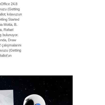
eOffice 24.8
avuzu (Getting
lot; kılavuzun
tting Started
na Motta, B.
a, Rafael
ş bulunuyor.
şında, Draw
 çalışmalarını
avuzu (Getting
allot’un