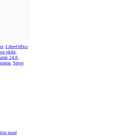
er
,
LibreOffice
on ekibi
,
uide 24.8
,
rnton
,
Steve
zin nasıl