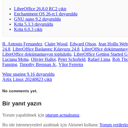
LibreOffice 26.8.0 RC2 çıktı
Enchantment OS 26-rc1 duyuruldu
GNU nano 9.2 duyuruldu
Krita 5.3.3 duyuruldu
Krita 6.0.3 çıktı
B. Antonio Fernandez
,
Claire Wood
,
Edward Olson
,
Jean Hollis Web
24.8
,
LibreOffice Başlangıç Kılavuzu 24.8
,
LibreOffice dokümantasy
LibreOffice dokümantasyon topluluğu
,
LibreOffice Getting Started G
Luciana Motta
,
Olivier Hallot
,
Peter Schofield
,
Rafael Lima
,
Rob Tho
Fanning
,
Timothy Brennan Jr.
,
Vítor Ferreira
Wine staging 9.16 duyuruldu
Artix Linux 20240823 çıktı
No comments yet.
Bir yanıt yazın
Yorum yapabilmek için
oturum açmalısınız
.
Bu site istenmeyenleri azaltmak için Akismet kullanır.
Yorum verilerini