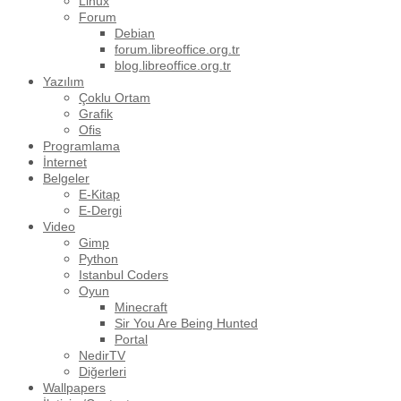
Linux
Forum
Debian
forum.libreoffice.org.tr
blog.libreoffice.org.tr
Yazılım
Çoklu Ortam
Grafik
Ofis
Programlama
İnternet
Belgeler
E-Kitap
E-Dergi
Video
Gimp
Python
Istanbul Coders
Oyun
Minecraft
Sir You Are Being Hunted
Portal
NedirTV
Diğerleri
Wallpapers