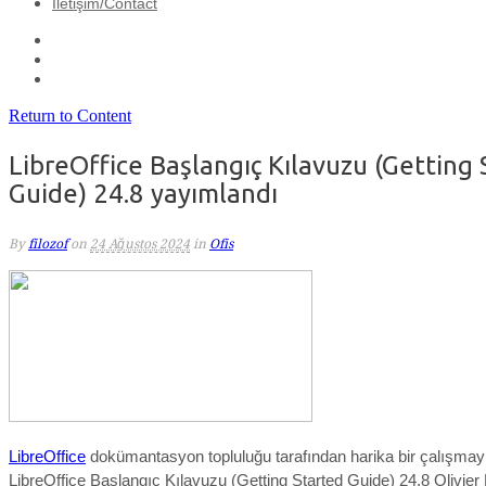
İletişim/Contact
Return to Content
LibreOffice Başlangıç Kılavuzu (Getting 
Guide) 24.8 yayımlandı
By
filozof
on
24 Ağustos 2024
in
Ofis
LibreOffice
dokümantasyon topluluğu tarafından harika bir çalışmayl
LibreOffice Başlangıç Kılavuzu (Getting Started Guide) 24.8 Olivier 