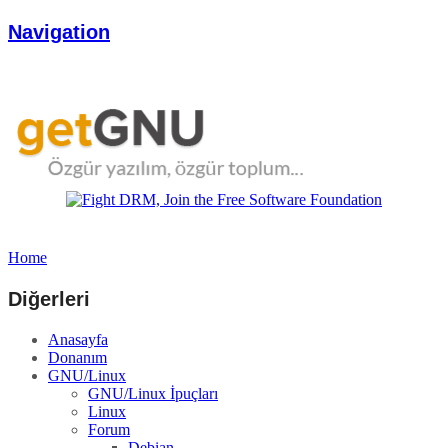
Navigation
Home
Diğerleri
Anasayfa
Donanım
GNU/Linux
GNU/Linux İpuçları
Linux
Forum
Debian