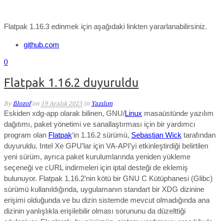
Flatpak 1.16.3 edinmek için aşağıdaki linkten yararlanabilirsiniz.
github.com
0
Flatpak 1.16.2 duyuruldu
By
filozof
on
19 Aralık 2025
in
Yazılım
Eskiden xdg-app olarak bilinen, GNU/
Linux
masaüstünde yazılım
dağıtımı, paket yönetimi ve sanallaştırması için bir yardımcı
program olan
Flatpak
‘in 1.16.2 sürümü,
Sebastian Wick
tarafından
duyuruldu.
Intel Xe GPU’lar için VA-API’yi etkinleştirdiği belirtilen
yeni sürüm, ayrıca paket kurulumlarında yeniden yükleme
seçeneği ve cURL indirmeleri için iptal desteği de eklemiş
bulunuyor. Flatpak 1.16.2’nin kötü bir GNU C Kütüphanesi (Glibc)
sürümü kullanıldığında, uygulamanın standart bir XDG dizinine
erişimi olduğunda ve bu dizin sistemde mevcut olmadığında ana
dizinin yanlışlıkla erişilebilir olması sorununu da düzelttiği