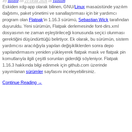
By
filozof
on
21 Ocak 2026
in
Yazılım
Eskiden xdg-app olarak bilinen, GNU/
Linux
masaüstünde yazılım
dağıtımı, paket yönetimi ve sanallaştırması için bir yardımcı
program olan
Flatpak
‘in 1.16.3 sürümü,
Sebastian Wick
tarafından
duyuruldu.
Yeni sürümün, Flatpak derlemesinde font-dirs.xml
dosyasının ne zaman eşleştirileceği konusunda seçici olunması
gerektiğini düşündürttüğü belirtiyor.
Ek olarak, bu sürümün, sistem
yardımcısı aracılığıyla yapılan değişikliklerden sonra depo
yapılandırmasını yeniden yükleyerek flatpak mask ve flatpak pin
komutlarıyla ilgili çeşitli sorunları giderdiği söyleniyor.
Flatpak
1.16.3 hakkında bilgi edinmek için github.com üzerinde
yayımlanan
sürümler
sayfasını inceleyebilirsiniz.
Continue Reading →