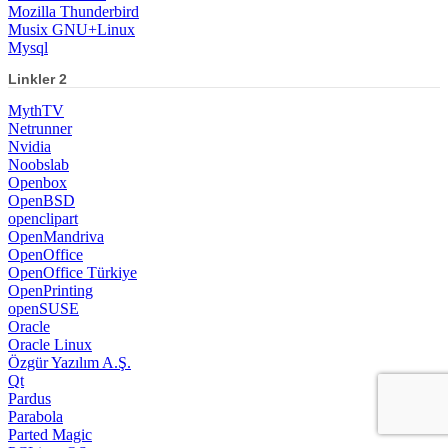
Mozilla Thunderbird
Musix GNU+Linux
Mysql
Linkler 2
MythTV
Netrunner
Nvidia
Noobslab
Openbox
OpenBSD
openclipart
OpenMandriva
OpenOffice
OpenOffice Türkiye
OpenPrinting
openSUSE
Oracle
Oracle Linux
Özgür Yazılım A.Ş.
Qt
Pardus
Parabola
Parted Magic