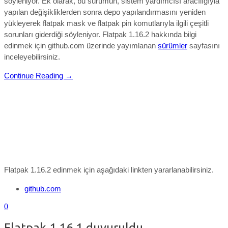
söyleniyor. Ek olarak, bu sürümün, sistem yardımcısı aracılığıyla
yapılan değişikliklerden sonra depo yapılandırmasını yeniden
yükleyerek flatpak mask ve flatpak pin komutlarıyla ilgili çeşitli
sorunları giderdiği söyleniyor.
Flatpak 1.16.2 hakkında bilgi
edinmek için github.com üzerinde yayımlanan
sürümler
sayfasını
inceleyebilirsiniz.
Continue Reading →
Flatpak 1.16.2 edinmek için aşağıdaki linkten yararlanabilirsiniz.
github.com
0
Flatpak 1.16.1 duyuruldu