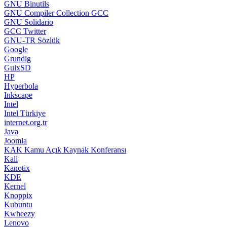
GNU Binutils
GNU Compiler Collection GCC
GNU Solidario
GCC Twitter
GNU-TR Sözlük
Google
Grundig
GuixSD
HP
Hyperbola
Inkscape
Intel
Intel Türkiye
internet.org.tr
Java
Joomla
KAK Kamu Açık Kaynak Konferansı
Kali
Kanotix
KDE
Kernel
Knoppix
Kubuntu
Kwheezy
Lenovo