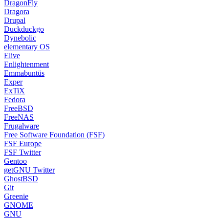
DragonFly
Dragora
Drupal
Duckduckgo
Dynebolic
elementary OS
Elive
Enlightenment
Emmabuntüs
Exper
ExTiX
Fedora
FreeBSD
FreeNAS
Frugalware
Free Software Foundation (FSF)
FSF Europe
FSF Twitter
Gentoo
getGNU Twitter
GhostBSD
Git
Greenie
GNOME
GNU