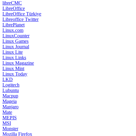
libreCMC
LibreOffice
LibreOffice Türkiye
Libreoffice Twitter
LibrePlanet
Linux.com
LinuxCounter
Linux Games
Linux Journal
Linux Lite
Linux Links
Linux Magazine
Linux Mint
Linux Today
LKD
Logitech
Lubuntu
Macpup
Mageia
Manjaro
Mate
MEPIS
MSI
Monster
Mozilla Firefox