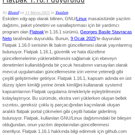
By
filozof
on
11 Mayıs 2025
in
Yazılım
Eskiden xdg-app olarak bilinen, GNU/
Linux
masaüstünde yazılım
dağıtımı, paket yönetimi ve sanallaştırması için bir yardımcı
program olan
Flatpak
‘in 1.16.1 sürümü,
Georges Basile Stavracas
Neto
tarafından duyuruldu.
Bunun,
9 Ocak 2025
‘te duyurulan
Flatpak 1.16.0 serisinin ilk bakım güncellemesi olarak yayınlanmış
bulunuyor. Flatpak 1.16.1, güvenlik ve hata düzeltme
güncellemelerinin yüklenebilmesini sağlamak için ebeveyn
denetimleri kullanıldığında bir çocuk hesabının varsayılan olarak
mevcut uygulamaları güncellemesine izin verme yeteneği gibi
çeşitli geliştirmeler getiriyor. Flatpak 1.16.1, kapsam adında en üst
düzey işlem kimliği yerine örnek kimliğini kullanarak systemd
kapsamlarının Flatpak uygulama örnekleriyle eşleştirilmesini
kolaylaştırıyor. Bu sürümde, ekstra veri yüklerken oluşan bellek
sızıntısı, gereksiz çoklu iş parçacığından kaçınılarak oluşan
aralıklı flatpak portal çökmeleri gibi çeşitli hatalar giderilmiş
bulunuyor. Flatpak, kullanılan GNU/Linux dağıtımındaki bir bileşen
olduğundan, onun yazılım depolarından güncellenmesi
öneriliyor.
Flatpak 1.16.1 hakkında bilgi edinmek için github.com