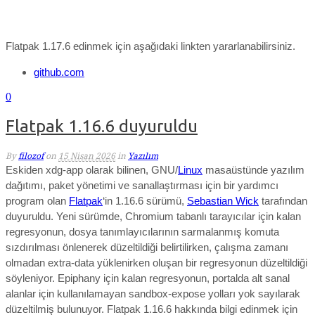
Flatpak 1.17.6 edinmek için aşağıdaki linkten yararlanabilirsiniz.
github.com
0
Flatpak 1.16.6 duyuruldu
By
filozof
on
15 Nisan 2026
in
Yazılım
Eskiden xdg-app olarak bilinen, GNU/
Linux
masaüstünde yazılım
dağıtımı, paket yönetimi ve sanallaştırması için bir yardımcı
program olan
Flatpak
‘in 1.16.6 sürümü,
Sebastian Wick
tarafından
duyuruldu.
Yeni sürümde, Chromium tabanlı tarayıcılar için kalan
regresyonun, dosya tanımlayıcılarının sarmalanmış komuta
sızdırılması önlenerek düzeltildiği belirtilirken, çalışma zamanı
olmadan extra-data yüklenirken oluşan bir regresyonun düzeltildiği
söyleniyor. Epiphany için kalan regresyonun, portalda alt sanal
alanlar için kullanılamayan sandbox-expose yolları yok sayılarak
düzeltilmiş bulunuyor.
Flatpak 1.16.6 hakkında bilgi edinmek için