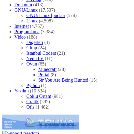
Donanım
(413)
GNU/Linux
(17.537)
GNU/Linux İpuçları
(574)
Linux
(4.508)
İnternet
(4.757)
Programlama
(3.384)
Video
(188)
Diğerleri
(3)
Gimp
(24)
Istanbul Coders
(21)
NedirTV
(11)
Oyun
(65)
Minecraft
(28)
Portal
(8)
Sir You Are Being Hunted
(15)
Python
(1)
Yazılım
(10.534)
Çoklu Ortam
(981)
Grafik
(595)
Ofis
(1.482)