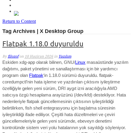
Return to Content
Tag Archives | X Desktop Group
Flatpak 1.18.0 duyuruldu
By
filozof
on
10 Haziran 2026
in
Yazılım
Eskiden xdg-app olarak bilinen, GNU/
Linux
masaüstünde yazılım
dağıtımı, paket yönetimi ve sanallaştırması için bir yardımcı
program olan
Flatpak
‘in 1.18.0 sürümü duyuruldu.
flatpak-
coredumpctl’nin hata işleme ve yazdırılan çıktısını iyileştirme
özelliğiyle gelen yeni sürüm,
DRI aygıt izni aracılığıyla AMD
satıcıya özgü hesaplama arayüzünü (/dev/kfd) destekliyor. Hata
nedenleriyle flatpak güncellemesinin çıktısının iyileştirildiği
belirtilirken, fish shell entegrasyonu için başlatma süresinin
iyileştirildiği ifade ediliyor. Çeşitli hata düzeltmeleri ve çeviri
güncellemeleriyle gelen yeni sürümde, ebeveyn denetimi
kontrolünde sistem veri yolu hatalarının yok sayıldığı söyleniyor.