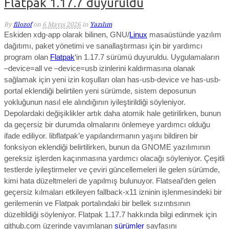
Flatpak 1.17.7 duyuruldu
By
filozof
on
6 Mayıs 2026
in
Yazılım
Eskiden xdg-app olarak bilinen, GNU/
Linux
masaüstünde yazılım
dağıtımı, paket yönetimi ve sanallaştırması için bir yardımcı
program olan
Flatpak
‘in 1.17.7 sürümü duyuruldu.
Uygulamaların
–device=all ve –device=usb izinlerini kaldırmasına olanak
sağlamak için yeni izin koşulları olan has-usb-device ve has-usb-
portal eklendiği belirtilen yeni sürümde, sistem deposunun
yokluğunun nasıl ele alındığının iyileştirildiği söyleniyor.
Depolardaki değişiklikler artık daha atomik hale getirilirken, bunun
da geçersiz bir durumda olmalarını önlemeye yardımcı olduğu
ifade ediliyor. libflatpak’e yapılandırmanın yaşını bildiren bir
fonksiyon eklendiği belirtilirken, bunun da GNOME yazılımının
gereksiz işlerden kaçınmasına yardımcı olacağı söyleniyor. Çeşitli
testlerde iyileştirmeler ve çeviri güncellemeleri ile gelen sürümde,
kimi hata düzeltmeleri de yapılmış bulunuyor. Flatseal’den gelen
geçersiz kılmaları etkileyen fallback-x11 izninin işlenmesindeki bir
gerilemenin ve Flatpak portalındaki bir bellek sızıntısının
düzeltildiği söyleniyor.
Flatpak 1.17.7 hakkında bilgi edinmek için
github.com üzerinde yayımlanan
sürümler
sayfasını