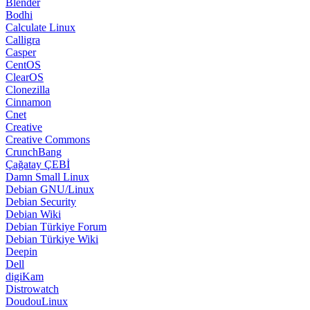
Blender
Bodhi
Calculate Linux
Calligra
Casper
CentOS
ClearOS
Clonezilla
Cinnamon
Cnet
Creative
Creative Commons
CrunchBang
Çağatay ÇEBİ
Damn Small Linux
Debian GNU/Linux
Debian Security
Debian Wiki
Debian Türkiye Forum
Debian Türkiye Wiki
Deepin
Dell
digiKam
Distrowatch
DoudouLinux