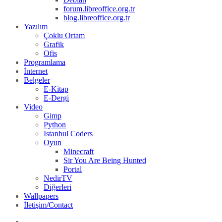
forum.libreoffice.org.tr
blog.libreoffice.org.tr
Yazılım
Çoklu Ortam
Grafik
Ofis
Programlama
İnternet
Belgeler
E-Kitap
E-Dergi
Video
Gimp
Python
Istanbul Coders
Oyun
Minecraft
Sir You Are Being Hunted
Portal
NedirTV
Diğerleri
Wallpapers
İletişim/Contact