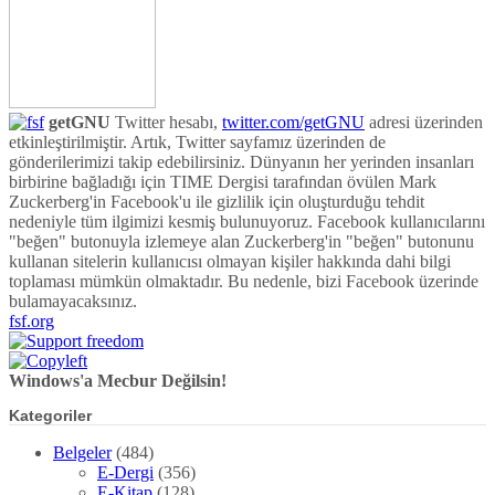
getGNU
Twitter hesabı,
twitter.com/getGNU
adresi üzerinden
etkinleştirilmiştir. Artık, Twitter sayfamız üzerinden de
gönderilerimizi takip edebilirsiniz. Dünyanın her yerinden insanları
birbirine bağladığı için TIME Dergisi tarafından övülen Mark
Zuckerberg'in Facebook'u ile gizlilik için oluşturduğu tehdit
nedeniyle tüm ilgimizi kesmiş bulunuyoruz. Facebook kullanıcılarını
"beğen" butonuyla izlemeye alan Zuckerberg'in "beğen" butonunu
kullanan sitelerin kullanıcısı olmayan kişiler hakkında dahi bilgi
toplaması mümkün olmaktadır. Bu nedenle, bizi Facebook üzerinde
bulamayacaksınız.
fsf.org
Windows'a Mecbur Değilsin!
Kategoriler
Belgeler
(484)
E-Dergi
(356)
E-Kitap
(128)