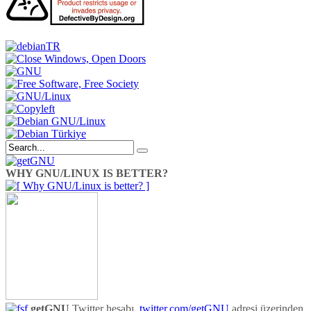
WHY GNU/LINUX IS BETTER?
getGNU
Twitter hesabı,
twitter.com/getGNU
adresi üzerinden