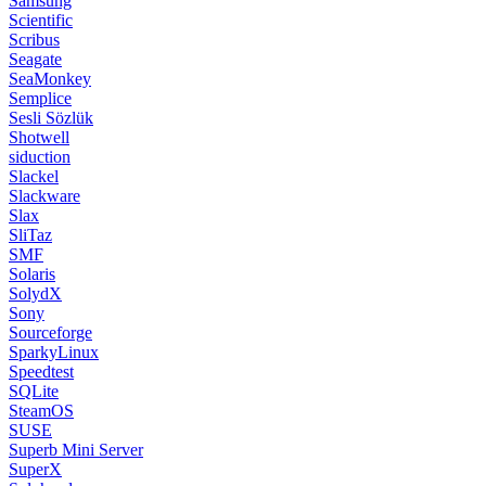
Samsung
Scientific
Scribus
Seagate
SeaMonkey
Semplice
Sesli Sözlük
Shotwell
siduction
Slackel
Slackware
Slax
SliTaz
SMF
Solaris
SolydX
Sony
Sourceforge
SparkyLinux
Speedtest
SQLite
SteamOS
SUSE
Superb Mini Server
SuperX