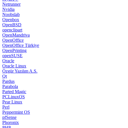
Netrunner
Nvidia
Noobslab
Openbox
OpenBSD
openclipart
OpenMandriva
OpenOffice
OpenOffice Türkiye
OpenPrinting
openSUSE
Oracle
Oracle Linux
Özgür Yazılım A.Ş.
Qt
Pardus
Parabola
Parted Magic
PCLinuxOS
Pear Linux
Perl
Peppermint OS
pfSense
Phoronix
PHP