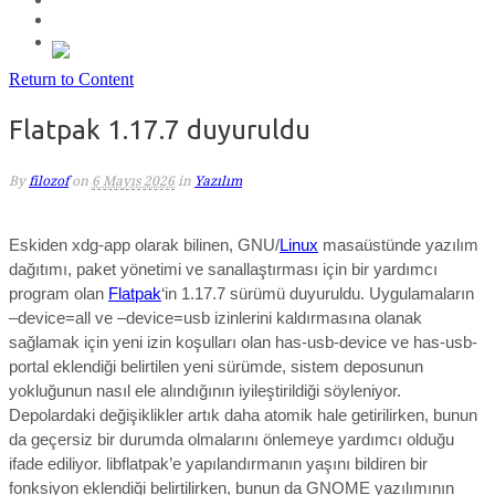
Return to Content
Flatpak 1.17.7 duyuruldu
By
filozof
on
6 Mayıs 2026
in
Yazılım
Eskiden xdg-app olarak bilinen, GNU/
Linux
masaüstünde yazılım
dağıtımı, paket yönetimi ve sanallaştırması için bir yardımcı
program olan
Flatpak
‘in 1.17.7 sürümü duyuruldu.
Uygulamaların
–device=all ve –device=usb izinlerini kaldırmasına olanak
sağlamak için yeni izin koşulları olan has-usb-device ve has-usb-
portal eklendiği belirtilen yeni sürümde, sistem deposunun
yokluğunun nasıl ele alındığının iyileştirildiği söyleniyor.
Depolardaki değişiklikler artık daha atomik hale getirilirken, bunun
da geçersiz bir durumda olmalarını önlemeye yardımcı olduğu
ifade ediliyor. libflatpak’e yapılandırmanın yaşını bildiren bir
fonksiyon eklendiği belirtilirken, bunun da GNOME yazılımının