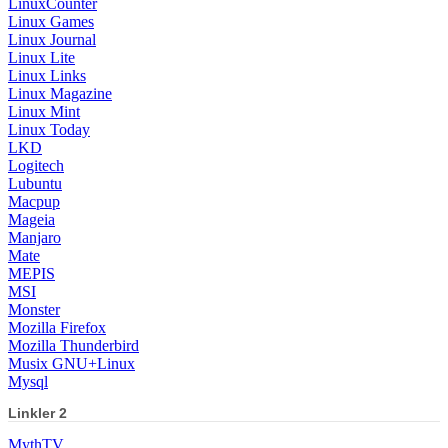
LinuxCounter
Linux Games
Linux Journal
Linux Lite
Linux Links
Linux Magazine
Linux Mint
Linux Today
LKD
Logitech
Lubuntu
Macpup
Mageia
Manjaro
Mate
MEPIS
MSI
Monster
Mozilla Firefox
Mozilla Thunderbird
Musix GNU+Linux
Mysql
Linkler 2
MythTV