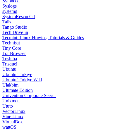
Sylpheed
Syslogs
systemd
SystemRescueCd
Tails
Tango Studio
Tech Drive-in
Tecmint: Linux Howtos, Tutorials & Guides
Technisat
Tiny Core
Tor Browser
Toshiba
Trisquel
Ubuntu
Ubuntu Türkiye
Ubuntu Türkiye Wiki
Ulakbim
Ultimate Edition
Univention Corporate Server
Unixmen
Ututo
VectorLinux
Vine Linux
VirtualBox
wattOS