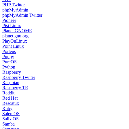
PHP Twitter
phpMyAdmin
phpMyAdmin Twitter
Pioneer
Pisi Linux
Planet GNOME
planet.gnu.org
PlayOnLinux
Point Linux
Porteus
Puppy
PureOS
Python
Raspberry
Raspberry Twitter
Raspbian
Raspberry TR
Reddit
Red Hat
Rescatux
Ruby
SalentOS
Salix OS
Samba