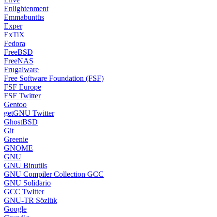
Enlightenment
Emmabuntüs
Exper
ExTiX
Fedora
FreeBSD
FreeNAS
Frugalware
Free Software Foundation (FSF)
FSF Europe
FSF Twitter
Gentoo
getGNU Twitter
GhostBSD
Git
Greenie
GNOME
GNU
GNU Binutils
GNU Compiler Collection GCC
GNU Solidario
GCC Twitter
GNU-TR Sözlük
Google