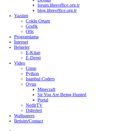
forum.libreoffice.org.tr
blog.libreoffice.org.tr
Yazılım
Çoklu Ortam
Grafik
Ofis
Programlama
İnternet
Belgeler
E-Kitap
E-Dergi
Video
Gimp
Python
Istanbul Coders
Oyun
Minecraft
Sir You Are Being Hunted
Portal
NedirTV
Diğerleri
Wallpapers
İletişim/Contact