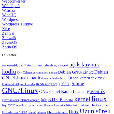
Webconverger
Web Upd8
Wifislax
WineHQ
Wordpress
Wordpress Türkiye
Xfce
Zentyal
Zenwalk
ZevenOS
Zorin OS
Etiketler
açık kaynak
API
anonimlik
Arch Linux tabanlı
açık kaynak
kodlu
Debian
Debian GNU/Linux
Calamares
cinnamon
C++
debian
GNU/Linux tabanlı
En son kararlı çekirdek
donanım hızlandırma
gnome
gizlilik
freedesktop.org
Etkileşimli 3D grafik render
GNU/Linux
güvenlik
GNU Genel Kamu Lisansı
linux
kernel
KDE Plasma
kde
güvenlik aracı
internet tarayıcısı
mate
lxqt
oyun
sürüm takvimi
test
The Document
openbox
python
Rasmus Lerdorf
Uzun süreli
Unix
Ubuntu tabanlı
Foundation (TDF)
Tor ağı
ubuntu