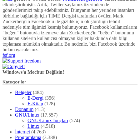
etkinleştirilmiştir. Artık, Twitter sayfamız üzerinden de
gönderilerimizi takip edebilirsiniz. Dünyanın her yerinden insanları
birbirine bağladığı için TIME Dergisi tarafından övülen Mark
Zuckerberg'in Facebook'u ile gizlilik için oluşturduğu tehdit
nedeniyle tüm ilgimizi kesmiş bulunuyoruz. Facebook kullanıcılarını
"beğen" butonuyla izlemeye alan Zuckerberg'in "beğen" butonunu
kullanan sitelerin kullanıcısı olmayan kişiler hakkında dahi bilgi
toplaması mümkün olmaktadır. Bu nedenle, bizi Facebook üzerinde
bulamayacaksınız.
fsf.org
Windows'a Mecbur Değilsin!
Kategoriler
Belgeler
(484)
E-Dergi
(356)
E-Kitap
(128)
Donanım
(413)
GNU/Linux
(17.557)
GNU/Linux İpuçları
(574)
Linux
(4.518)
İnternet
(4.763)
Programlama
(3.388)