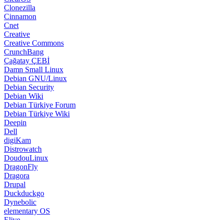
Clonezilla
Cinnamon
Cnet
Creative
Creative Commons
CrunchBang
Çağatay ÇEBİ
Damn Small Linux
Debian GNU/Linux
Debian Security
Debian Wiki
Debian Türkiye Forum
Debian Türkiye Wiki
Deepin
Dell
digiKam
Distrowatch
DoudouLinux
DragonFly
Dragora
Drupal
Duckduckgo
Dynebolic
elementary OS
Elive