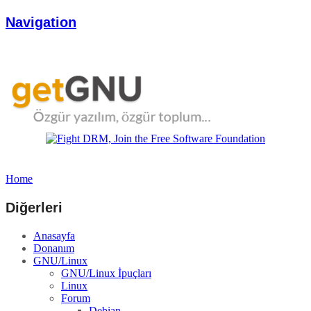
Navigation
Home
Diğerleri
Anasayfa
Donanım
GNU/Linux
GNU/Linux İpuçları
Linux
Forum
Debian