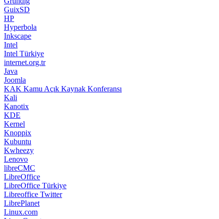
Grundig
GuixSD
HP
Hyperbola
Inkscape
Intel
Intel Türkiye
internet.org.tr
Java
Joomla
KAK Kamu Açık Kaynak Konferansı
Kali
Kanotix
KDE
Kernel
Knoppix
Kubuntu
Kwheezy
Lenovo
libreCMC
LibreOffice
LibreOffice Türkiye
Libreoffice Twitter
LibrePlanet
Linux.com