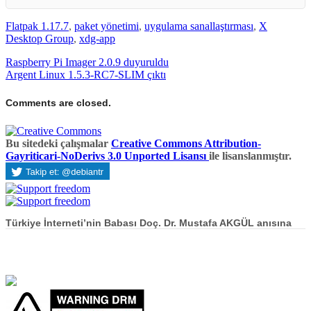
Flatpak 1.17.7
,
paket yönetimi
,
uygulama sanallaştırması
,
X
Desktop Group
,
xdg-app
Raspberry Pi Imager 2.0.9 duyuruldu
Argent Linux 1.5.3-RC7-SLIM çıktı
Comments are closed.
Bu sitedeki çalışmalar
Creative Commons Attribution-
Gayriticari-NoDerivs 3.0 Unported Lisansı
ile lisanslanmıştır.
Türkiye İnterneti’nin Babası Doç. Dr. Mustafa AKGÜL anısına