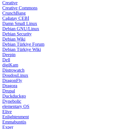
Creative
Creative Commons
CrunchBang
Çağatay ÇEBİ
Damn Small Linux
Debian GNU/Linux
Debian Security
Debian Wiki
Debian Türkiye Forum
Debian Türkiye Wiki
Deepin
Dell
digiKam
Distrowatch
DoudouLinux
DragonFly
Dragora
Drupal
Duckduckgo
Dynebolic
elementary OS
Elive
Enlightenment
Emmabuntüs
Exper