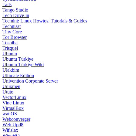
Tails
Tango Studio
Tech Drive-in
Tecmint: Linux Howtos, Tutorials & Guides
Technisat
Tiny Core
Tor Browser
Toshiba
Trisquel
Ubuntu
Ubuntu Türkiye
Ubuntu Türkiye Wiki
Ulakbim
Ultimate Edition
Univention Corporate Server
Unixmen
Ututo
VectorLinux
Vine Linux
VirtualBox
wattOS
Webconverger
Web Upd8
Wifislax
WineHQ