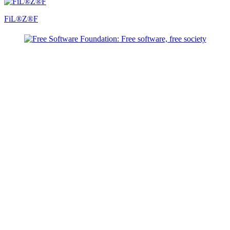
FiL®Z®F