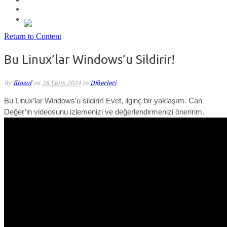
Return to Content
Bu Linux’lar Windows’u Sildirir!
By
filozof
on
28 Ekim 2024
in
Diğerleri
Bu Linux’lar Windows’u sildirir! Evet, ilginç bir yaklaşım. Can
Değer’in videosunu izlemenizi ve değerlendirmenizi öneririm.