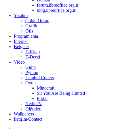
forum.libreoffice.org.tr
blog.libreoffice.org.tr
Yazılım
Çoklu Ortam
Grafik
Ofis
Programlama
İnternet
Belgeler
E-Kitap
E-Dergi
Video
Gimp
Python
Istanbul Coders
Oyun
Minecraft
Sir You Are Being Hunted
Portal
NedirTV
Diğerleri
Wallpapers
İletişim/Contact