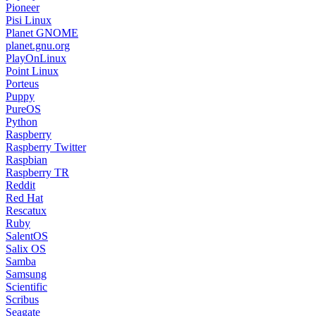
Pioneer
Pisi Linux
Planet GNOME
planet.gnu.org
PlayOnLinux
Point Linux
Porteus
Puppy
PureOS
Python
Raspberry
Raspberry Twitter
Raspbian
Raspberry TR
Reddit
Red Hat
Rescatux
Ruby
SalentOS
Salix OS
Samba
Samsung
Scientific
Scribus
Seagate