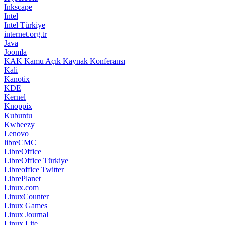
Inkscape
Intel
Intel Türkiye
internet.org.tr
Java
Joomla
KAK Kamu Açık Kaynak Konferansı
Kali
Kanotix
KDE
Kernel
Knoppix
Kubuntu
Kwheezy
Lenovo
libreCMC
LibreOffice
LibreOffice Türkiye
Libreoffice Twitter
LibrePlanet
Linux.com
LinuxCounter
Linux Games
Linux Journal
Linux Lite