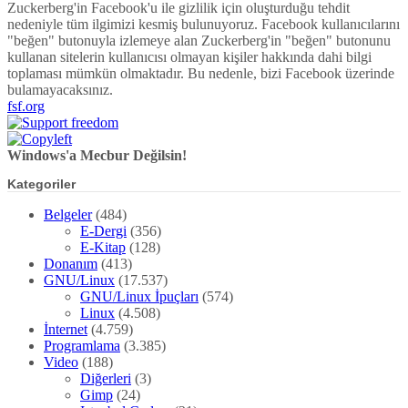
Zuckerberg'in Facebook'u ile gizlilik için oluşturduğu tehdit
nedeniyle tüm ilgimizi kesmiş bulunuyoruz. Facebook kullanıcılarını
"beğen" butonuyla izlemeye alan Zuckerberg'in "beğen" butonunu
kullanan sitelerin kullanıcısı olmayan kişiler hakkında dahi bilgi
toplaması mümkün olmaktadır. Bu nedenle, bizi Facebook üzerinde
bulamayacaksınız.
fsf.org
Windows'a Mecbur Değilsin!
Kategoriler
Belgeler
(484)
E-Dergi
(356)
E-Kitap
(128)
Donanım
(413)
GNU/Linux
(17.537)
GNU/Linux İpuçları
(574)
Linux
(4.508)
İnternet
(4.759)
Programlama
(3.385)
Video
(188)
Diğerleri
(3)
Gimp
(24)