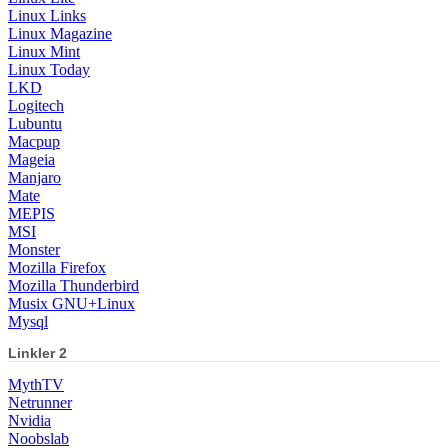
Linux Links
Linux Magazine
Linux Mint
Linux Today
LKD
Logitech
Lubuntu
Macpup
Mageia
Manjaro
Mate
MEPIS
MSI
Monster
Mozilla Firefox
Mozilla Thunderbird
Musix GNU+Linux
Mysql
Linkler 2
MythTV
Netrunner
Nvidia
Noobslab