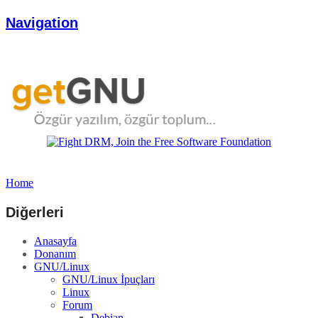
Navigation
Home
Diğerleri
Anasayfa
Donanım
GNU/Linux
GNU/Linux İpuçları
Linux
Forum
Debian