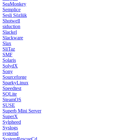
SeaMonkey
Semplice
Sesli Sözlük
Shotwell
siduction
Slackel
Slackware
Slax
SliTaz
SMF
Solaris
SolydX
Sony
Sourceforge
SparkyLinux
Speedtest
SQLite
SteamOS
SUSE
Superb Mini Server
SuperX
Sylpheed
Syslogs
systemd
SystemRescueCd