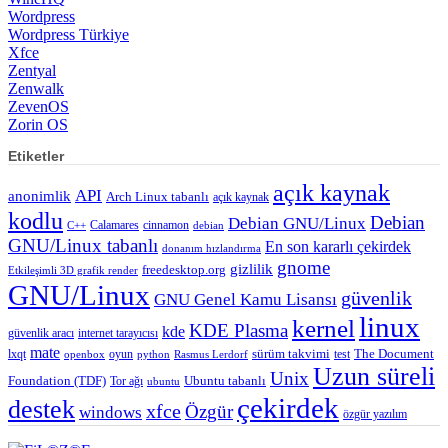
Wordpress
Wordpress Türkiye
Xfce
Zentyal
Zenwalk
ZevenOS
Zorin OS
Etiketler
açık kaynak
API
anonimlik
Arch Linux tabanlı
açık kaynak
kodlu
Debian
Debian GNU/Linux
Calamares
cinnamon
C++
debian
GNU/Linux tabanlı
En son kararlı çekirdek
donanım hızlandırma
gnome
gizlilik
freedesktop.org
Etkileşimli 3D grafik render
GNU/Linux
güvenlik
GNU Genel Kamu Lisansı
linux
kernel
KDE Plasma
kde
güvenlik aracı
internet tarayıcısı
mate
lxqt
oyun
sürüm takvimi
test
The Document
openbox
python
Rasmus Lerdorf
Uzun süreli
Unix
Ubuntu tabanlı
Foundation (TDF)
Tor ağı
ubuntu
çekirdek
destek
xfce
Özgür
windows
özgür yazılım