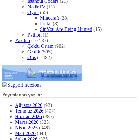
Istanbul Coders
(21)
NedirTV
(11)
Oyun
(65)
Minecraft
(28)
Portal
(8)
Sir You Are Being Hunted
(15)
Python
(1)
Yazılım
(10.537)
Çoklu Ortam
(982)
Grafik
(595)
Ofis
(1.482)
Yayımlanan yazılar
Ağustos 2026
(92)
Temmuz 2026
(407)
Haziran 2026
(385)
Mayıs 2026
(325)
Nisan 2026
(348)
Mart 2026
(348)
Şubat 2026
(325)