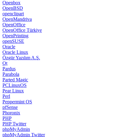
Openbox
OpenBSD
openclipart
OpenMandriva
OpenOffice
OpenOffice Türkiye
OpenPrinting
openSUSE
Oracle
Oracle Linux
Özgür Yazılım A.Ş.
Qt
Pardus
Parabola
Parted Magic
PCLinuxOS
Pear Linux
Perl
Peppermint OS
pfSense
Phoronix
PHP
PHP Twitter
phpMyAdmin
phpMyAdmin Twitter