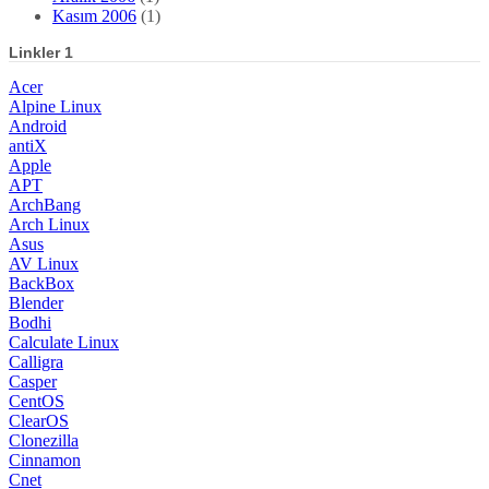
Kasım 2006
(1)
Linkler 1
Acer
Alpine Linux
Android
antiX
Apple
APT
ArchBang
Arch Linux
Asus
AV Linux
BackBox
Blender
Bodhi
Calculate Linux
Calligra
Casper
CentOS
ClearOS
Clonezilla
Cinnamon
Cnet