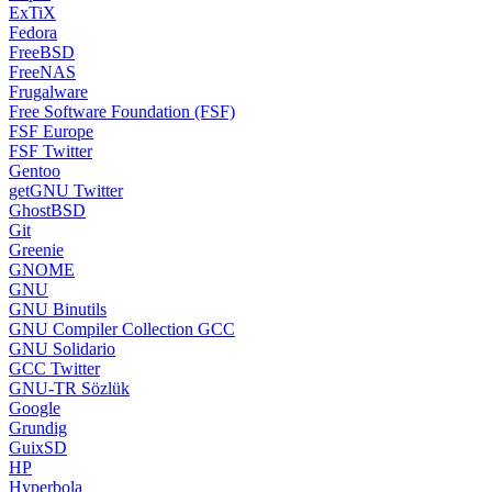
ExTiX
Fedora
FreeBSD
FreeNAS
Frugalware
Free Software Foundation (FSF)
FSF Europe
FSF Twitter
Gentoo
getGNU Twitter
GhostBSD
Git
Greenie
GNOME
GNU
GNU Binutils
GNU Compiler Collection GCC
GNU Solidario
GCC Twitter
GNU-TR Sözlük
Google
Grundig
GuixSD
HP
Hyperbola