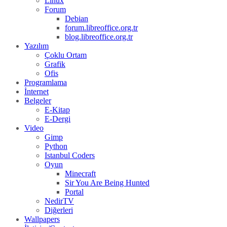
Linux
Forum
Debian
forum.libreoffice.org.tr
blog.libreoffice.org.tr
Yazılım
Çoklu Ortam
Grafik
Ofis
Programlama
İnternet
Belgeler
E-Kitap
E-Dergi
Video
Gimp
Python
Istanbul Coders
Oyun
Minecraft
Sir You Are Being Hunted
Portal
NedirTV
Diğerleri
Wallpapers