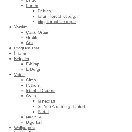
Linux
Forum
Debian
forum.libreoffice.org.tr
blog.libreoffice.org.tr
Yazılım
Çoklu Ortam
Grafik
Ofis
Programlama
İnternet
Belgeler
E-Kitap
E-Dergi
Video
Gimp
Python
Istanbul Coders
Oyun
Minecraft
Sir You Are Being Hunted
Portal
NedirTV
Diğerleri
Wallpapers