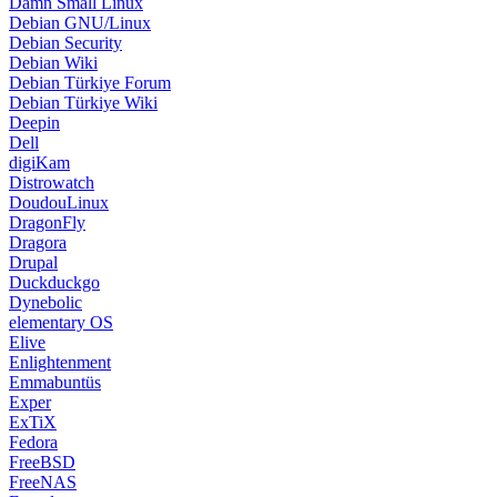
Damn Small Linux
Debian GNU/Linux
Debian Security
Debian Wiki
Debian Türkiye Forum
Debian Türkiye Wiki
Deepin
Dell
digiKam
Distrowatch
DoudouLinux
DragonFly
Dragora
Drupal
Duckduckgo
Dynebolic
elementary OS
Elive
Enlightenment
Emmabuntüs
Exper
ExTiX
Fedora
FreeBSD
FreeNAS