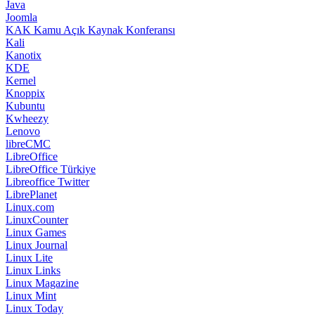
Java
Joomla
KAK Kamu Açık Kaynak Konferansı
Kali
Kanotix
KDE
Kernel
Knoppix
Kubuntu
Kwheezy
Lenovo
libreCMC
LibreOffice
LibreOffice Türkiye
Libreoffice Twitter
LibrePlanet
Linux.com
LinuxCounter
Linux Games
Linux Journal
Linux Lite
Linux Links
Linux Magazine
Linux Mint
Linux Today