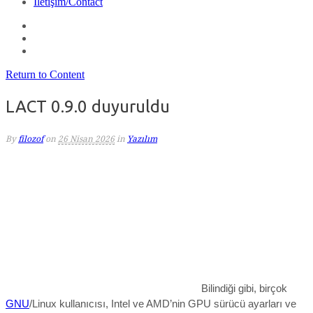
İletişim/Contact
Return to Content
LACT 0.9.0 duyuruldu
By
filozof
on
26 Nisan 2026
in
Yazılım
Bilindiği gibi, birçok
GNU
/Linux kullanıcısı, Intel ve AMD’nin GPU sürücü ayarları ve