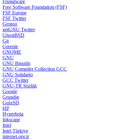
Frugalware
Free Software Foundation (FSF)
FSF Europe
FSF Twitter
Gentoo
getGNU Twitter
GhostBSD
Git
Greenie
GNOME
GNU
GNU Binutils
GNU Compiler Collection GCC
GNU Solidario
GCC Twitter
GNU-TR Sözlük
Google
Grundig
GuixSD
HP
Hyperbola
Inkscape
Intel
Intel Türkiye
internet.org.tr