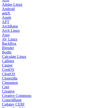
Acer
Alpine Linux
Android
antiX
Apple
APT
ArchBang
Arch Linux
Asus
AV Linux
BackBox
Blender
Bodhi
Calculate Linux
Calligra
Casper
CentOS
ClearOS
Clonezilla
Cinnamon
Cnet
Creative
Creative Commons
CrunchBang
Çağatay ÇEBİ