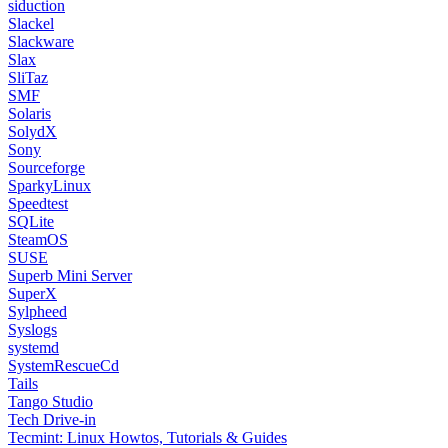
siduction
Slackel
Slackware
Slax
SliTaz
SMF
Solaris
SolydX
Sony
Sourceforge
SparkyLinux
Speedtest
SQLite
SteamOS
SUSE
Superb Mini Server
SuperX
Sylpheed
Syslogs
systemd
SystemRescueCd
Tails
Tango Studio
Tech Drive-in
Tecmint: Linux Howtos, Tutorials & Guides