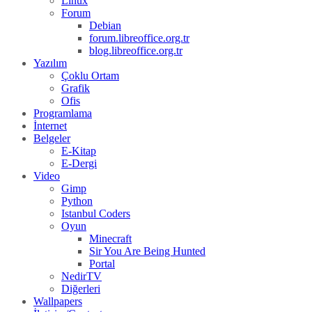
Linux
Forum
Debian
forum.libreoffice.org.tr
blog.libreoffice.org.tr
Yazılım
Çoklu Ortam
Grafik
Ofis
Programlama
İnternet
Belgeler
E-Kitap
E-Dergi
Video
Gimp
Python
Istanbul Coders
Oyun
Minecraft
Sir You Are Being Hunted
Portal
NedirTV
Diğerleri
Wallpapers