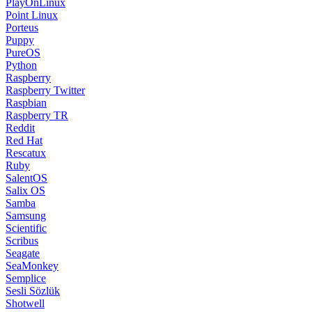
PlayOnLinux
Point Linux
Porteus
Puppy
PureOS
Python
Raspberry
Raspberry Twitter
Raspbian
Raspberry TR
Reddit
Red Hat
Rescatux
Ruby
SalentOS
Salix OS
Samba
Samsung
Scientific
Scribus
Seagate
SeaMonkey
Semplice
Sesli Sözlük
Shotwell