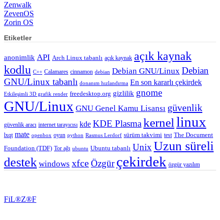
Zenwalk
ZevenOS
Zorin OS
Etiketler
açık kaynak
API
anonimlik
Arch Linux tabanlı
açık kaynak
kodlu
Debian
Debian GNU/Linux
Calamares
cinnamon
C++
debian
GNU/Linux tabanlı
En son kararlı çekirdek
donanım hızlandırma
gnome
gizlilik
freedesktop.org
Etkileşimli 3D grafik render
GNU/Linux
güvenlik
GNU Genel Kamu Lisansı
linux
kernel
KDE Plasma
kde
güvenlik aracı
internet tarayıcısı
mate
lxqt
oyun
sürüm takvimi
test
The Document
openbox
python
Rasmus Lerdorf
Uzun süreli
Unix
Ubuntu tabanlı
Foundation (TDF)
Tor ağı
ubuntu
çekirdek
destek
xfce
Özgür
windows
özgür yazılım
FiL®Z®F