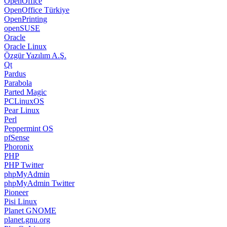
OpenOffice
OpenOffice Türkiye
OpenPrinting
openSUSE
Oracle
Oracle Linux
Özgür Yazılım A.Ş.
Qt
Pardus
Parabola
Parted Magic
PCLinuxOS
Pear Linux
Perl
Peppermint OS
pfSense
Phoronix
PHP
PHP Twitter
phpMyAdmin
phpMyAdmin Twitter
Pioneer
Pisi Linux
Planet GNOME
planet.gnu.org