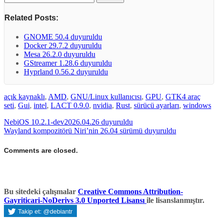
Related Posts:
GNOME 50.4 duyuruldu
Docker 29.7.2 duyuruldu
Mesa 26.2.0 duyuruldu
GStreamer 1.28.6 duyuruldu
Hyprland 0.56.2 duyuruldu
açık kaynaklı
,
AMD
,
GNU/Linux kullanıcısı
,
GPU
,
GTK4 araç
seti
,
Gui
,
intel
,
LACT 0.9.0
,
nvidia
,
Rust
,
sürücü ayarları
,
windows
NebiOS 10.2.1-dev2026.04.26 duyuruldu
Wayland kompozitörü Niri’nin 26.04 sürümü duyuruldu
Comments are closed.
Bu sitedeki çalışmalar
Creative Commons Attribution-
Gayriticari-NoDerivs 3.0 Unported Lisansı
ile lisanslanmıştır.