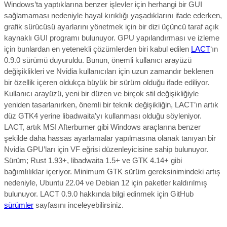
Windows’ta yaptıklarına benzer işlevler için herhangi bir GUI
sağlamaması nedeniyle hayal kırıklığı yaşadıklarını ifade ederken,
grafik sürücüsü ayarlarını yönetmek için bir dizi üçüncü taraf açık
kaynaklı GUI programı bulunuyor. GPU yapılandırması ve izleme
için bunlardan en yetenekli çözümlerden biri kabul edilen
LACT
‘ın
0.9.0 sürümü duyuruldu. Bunun,
önemli kullanıcı arayüzü
değişiklikleri ve Nvidia kullanıcıları için uzun zamandır beklenen
bir özellik içeren oldukça büyük bir sürüm
olduğu ifade ediliyor.
Kullanıcı arayüzü, yeni bir düzen ve birçok stil değişikliğiyle
yeniden tasarlan
ırken, ö
nemli bir teknik değişikliğin, LACT’ın artık
düz GTK4 yerine libadwaita’yı kullanması olduğu söyleniyor.
LACT, artık MSI Afterburner gibi Windows araçlarına benzer
şekilde daha hassas ayarlamalar yapılmasına olanak tanıyan bir
Nvidia GPU’ları için VF eğrisi düzenleyicisine sahip bulunuyor.
Sürüm; Rust 1.93+, libadwaita 1.5+ ve GTK 4.14+ gibi
bağımlılıklar içeriyor. Minimum GTK sürüm gereksinimindeki artış
nedeniyle, Ubuntu 22.04 ve Debian 12 için paketler kaldırılmış
bulunuyor.
LACT 0.9.0 hakkında bilgi edinmek için GitHub
sürümler
sayfasını inceleyebilirsiniz.