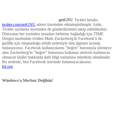
getGNU
Twitter hesabı,
twitter.com/getGNU
adresi üzerinden etkinleştirilmiştir. Artık,
Twitter sayfamız üzerinden de gönderilerimizi takip edebilirsiniz.
Dünyanın her yerinden insanları birbirine bağladığı için TIME
Dergisi tarafından övülen Mark Zuckerberg'in Facebook'u ile
gizlilik için oluşturduğu tehdit nedeniyle tüm ilgimizi kesmiş
bulunuyoruz. Facebook kullanıcılarını "beğen" butonuyla izlemeye
alan Zuckerberg'in "beğen" butonunu kullanan sitelerin kullanıcısı
olmayan kişiler hakkında dahi bilgi toplaması mümkün olmaktadır.
Bu nedenle, bizi Facebook üzerinde bulamayacaksınız.
fsf.org
Windows'a Mecbur Değilsin!