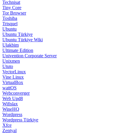
Technisat
Tiny Core
Tor Browser
Toshiba
Trisquel
Ubuntu
Ubuntu Türkiye
Ubuntu Türkiye Wiki
Ulakbim
Ultimate Edition
Univention Corporate Server
Unixmen
Ututo
VectorLinux
Vine Linux
VirtualBox
wattOS
Webconverger
Web Upd8
Wifislax
WineHQ
Wordpress
Wordpress Türkiye
Xfce
Zentyal