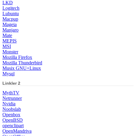
LKD
Logitech
Lubuntu
Macpup
Mageia
Manjaro
Mate
MEPIS
MSI
Monster
Mozilla Firefox
Mozilla Thunderbird
Musix GNU+Linux
Mysql
Linkler 2
MythTV
Netrunner
Nvidia
Noobslab
Openbox
OpenBSD
openclipart
OpenMandriva