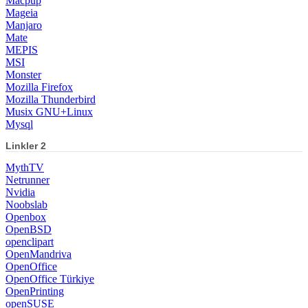
Macpup
Mageia
Manjaro
Mate
MEPIS
MSI
Monster
Mozilla Firefox
Mozilla Thunderbird
Musix GNU+Linux
Mysql
Linkler 2
MythTV
Netrunner
Nvidia
Noobslab
Openbox
OpenBSD
openclipart
OpenMandriva
OpenOffice
OpenOffice Türkiye
OpenPrinting
openSUSE