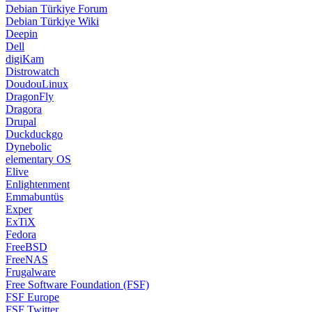
Debian Türkiye Forum
Debian Türkiye Wiki
Deepin
Dell
digiKam
Distrowatch
DoudouLinux
DragonFly
Dragora
Drupal
Duckduckgo
Dynebolic
elementary OS
Elive
Enlightenment
Emmabuntüs
Exper
ExTiX
Fedora
FreeBSD
FreeNAS
Frugalware
Free Software Foundation (FSF)
FSF Europe
FSF Twitter