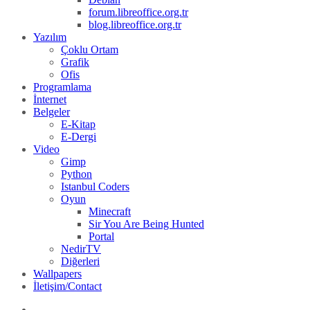
forum.libreoffice.org.tr
blog.libreoffice.org.tr
Yazılım
Çoklu Ortam
Grafik
Ofis
Programlama
İnternet
Belgeler
E-Kitap
E-Dergi
Video
Gimp
Python
Istanbul Coders
Oyun
Minecraft
Sir You Are Being Hunted
Portal
NedirTV
Diğerleri
Wallpapers
İletişim/Contact