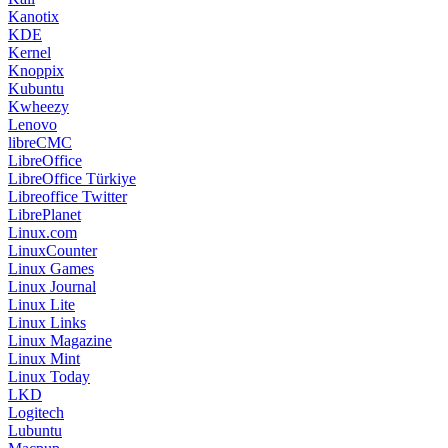
Kanotix
KDE
Kernel
Knoppix
Kubuntu
Kwheezy
Lenovo
libreCMC
LibreOffice
LibreOffice Türkiye
Libreoffice Twitter
LibrePlanet
Linux.com
LinuxCounter
Linux Games
Linux Journal
Linux Lite
Linux Links
Linux Magazine
Linux Mint
Linux Today
LKD
Logitech
Lubuntu