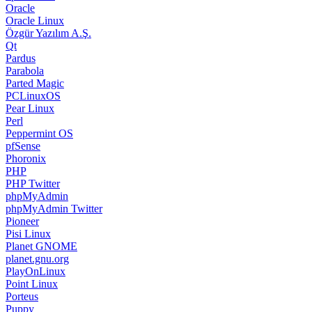
Oracle
Oracle Linux
Özgür Yazılım A.Ş.
Qt
Pardus
Parabola
Parted Magic
PCLinuxOS
Pear Linux
Perl
Peppermint OS
pfSense
Phoronix
PHP
PHP Twitter
phpMyAdmin
phpMyAdmin Twitter
Pioneer
Pisi Linux
Planet GNOME
planet.gnu.org
PlayOnLinux
Point Linux
Porteus
Puppy