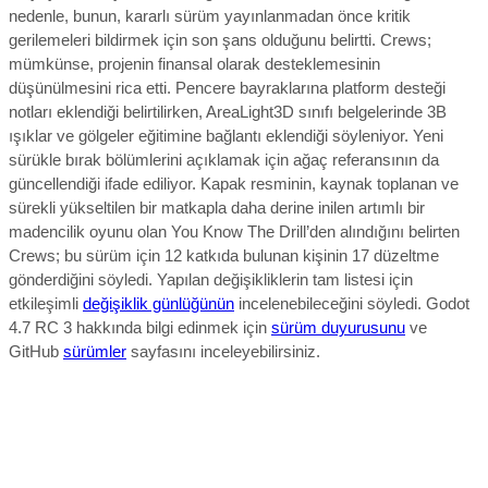
nedenle, bunun, kararlı sürüm yayınlanmadan önce kritik
gerilemeleri bildirmek için son şans olduğunu belirtti.
Crews
;
mümkünse, projenin finansal olarak desteklemesinin
düşünülmesini rica etti. Pencere bayraklarına platform desteği
notları eklendiği belirtilirken, AreaLight3D sınıfı belgelerinde 3B
ışıklar ve gölgeler eğitimine bağlantı eklendiği söyleniyor. Yeni
sürükle bırak bölümlerini açıklamak için ağaç referansının da
güncellendiği ifade ediliyor.
Kapak resminin, kaynak toplanan ve
sürekli yükseltilen bir matkapla daha derine inilen artımlı bir
madencilik oyunu olan You Know The Drill’den alındığını belirten
Crews; bu sürüm için 12 katkıda bulunan kişinin 17 düzeltme
gönderdiğini söyledi. Yapılan değişikliklerin tam listesi için
etkileşimli
değişiklik günlüğünün
incelenebileceğini söyledi.
Godot
4.7 RC 3 hakkında bilgi edinmek için
sürüm duyurusunu
ve
GitHub
sürümler
sayfasını inceleyebilirsiniz.