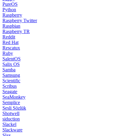
PureOS
Python
Raspberry
Raspberry Twitter
Raspbian
Raspberry TR
Reddit
Red Hat
Rescatux
Ruby
SalentOS
Salix OS
Samba
Samsung
Scientific
Scribus
Seagate
SeaMonkey
Semplice
Sesli Sözlük
Shotwell
siduction
Slackel
Slackware
Slax