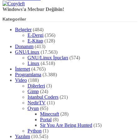
Windows'a Mecbur Değilsin!
Kategoriler
Belgeler
(484)
E-Dergi
(356)
E-Kitap
(128)
Donanım
(413)
GNU/Linux
(17.563)
GNU/Linux İpuçları
(574)
Linux
(4.518)
İnternet
(4.765)
Programlama
(3.388)
Video
(188)
Diğerleri
(3)
Gimp
(24)
Istanbul Coders
(21)
NedirTV
(11)
Oyun
(65)
Minecraft
(28)
Portal
(8)
Sir You Are Being Hunted
(15)
Python
(1)
Yazılım
(10.545)