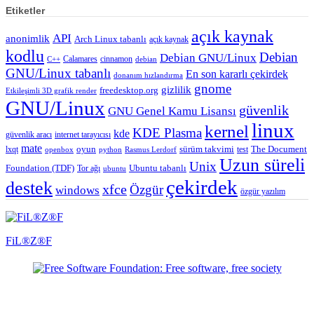
Etiketler
açık kaynak
API
anonimlik
Arch Linux tabanlı
açık kaynak
kodlu
Debian
Debian GNU/Linux
Calamares
cinnamon
C++
debian
GNU/Linux tabanlı
En son kararlı çekirdek
donanım hızlandırma
gnome
gizlilik
freedesktop.org
Etkileşimli 3D grafik render
GNU/Linux
güvenlik
GNU Genel Kamu Lisansı
linux
kernel
KDE Plasma
kde
güvenlik aracı
internet tarayıcısı
mate
lxqt
oyun
sürüm takvimi
test
The Document
openbox
python
Rasmus Lerdorf
Uzun süreli
Unix
Ubuntu tabanlı
Foundation (TDF)
Tor ağı
ubuntu
çekirdek
destek
xfce
Özgür
windows
özgür yazılım
FiL®Z®F