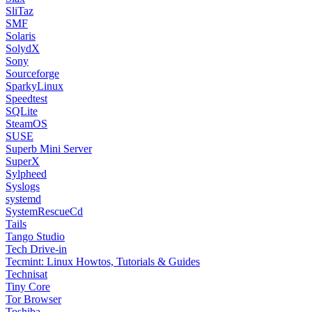
SliTaz
SMF
Solaris
SolydX
Sony
Sourceforge
SparkyLinux
Speedtest
SQLite
SteamOS
SUSE
Superb Mini Server
SuperX
Sylpheed
Syslogs
systemd
SystemRescueCd
Tails
Tango Studio
Tech Drive-in
Tecmint: Linux Howtos, Tutorials & Guides
Technisat
Tiny Core
Tor Browser
Toshiba