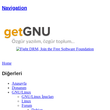
Navigation
Home
Diğerleri
Anasayfa
Donanım
GNU/Linux
GNU/Linux İpuçları
Linux
Forum
Debian