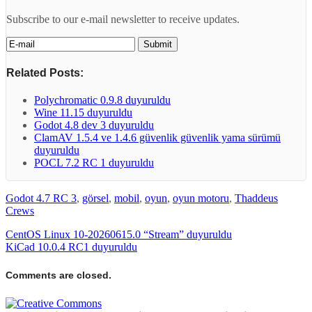
Subscribe to our e-mail newsletter to receive updates.
Related Posts:
Polychromatic 0.9.8 duyuruldu
Wine 11.15 duyuruldu
Godot 4.8 dev 3 duyuruldu
ClamAV 1.5.4 ve 1.4.6 güvenlik güvenlik yama sürümü
duyuruldu
POCL 7.2 RC 1 duyuruldu
Godot 4.7 RC 3
,
görsel
,
mobil
,
oyun
,
oyun motoru
,
Thaddeus
Crews
CentOS Linux 10-20260615.0 “Stream” duyuruldu
KiCad 10.0.4 RC1 duyuruldu
Comments are closed.