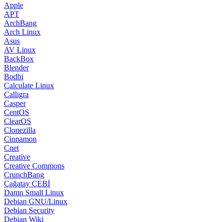
Apple
APT
ArchBang
Arch Linux
Asus
AV Linux
BackBox
Blender
Bodhi
Calculate Linux
Calligra
Casper
CentOS
ClearOS
Clonezilla
Cinnamon
Cnet
Creative
Creative Commons
CrunchBang
Çağatay ÇEBİ
Damn Small Linux
Debian GNU/Linux
Debian Security
Debian Wiki