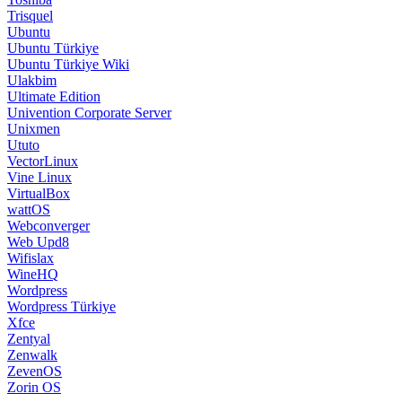
Trisquel
Ubuntu
Ubuntu Türkiye
Ubuntu Türkiye Wiki
Ulakbim
Ultimate Edition
Univention Corporate Server
Unixmen
Ututo
VectorLinux
Vine Linux
VirtualBox
wattOS
Webconverger
Web Upd8
Wifislax
WineHQ
Wordpress
Wordpress Türkiye
Xfce
Zentyal
Zenwalk
ZevenOS
Zorin OS