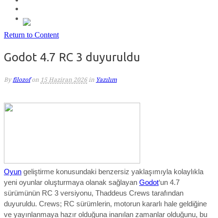
Return to Content
Godot 4.7 RC 3 duyuruldu
By
filozof
on
15 Haziran 2026
in
Yazılım
Oyun
geliştirme konusundaki benzersiz yaklaşımıyla kolaylıkla
yeni oyunlar oluşturmaya olanak sağlayan
Godot
‘un 4.7
sürümünün RC 3 versiyonu,
Thaddeus Crews
tarafından
duyuruldu.
Crews
; RC sürümlerin, motorun kararlı hale geldiğine
ve yayınlanmaya hazır olduğuna inanılan zamanlar olduğunu, bu