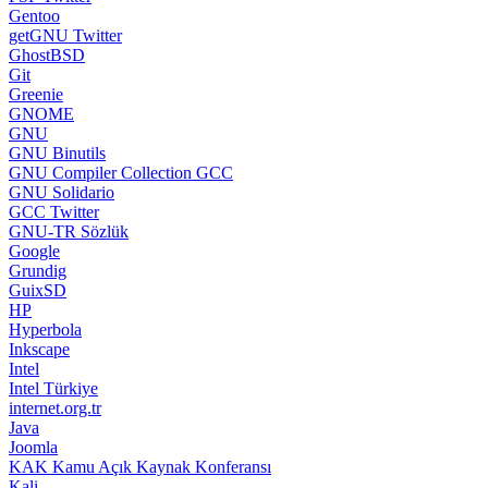
Gentoo
getGNU Twitter
GhostBSD
Git
Greenie
GNOME
GNU
GNU Binutils
GNU Compiler Collection GCC
GNU Solidario
GCC Twitter
GNU-TR Sözlük
Google
Grundig
GuixSD
HP
Hyperbola
Inkscape
Intel
Intel Türkiye
internet.org.tr
Java
Joomla
KAK Kamu Açık Kaynak Konferansı
Kali