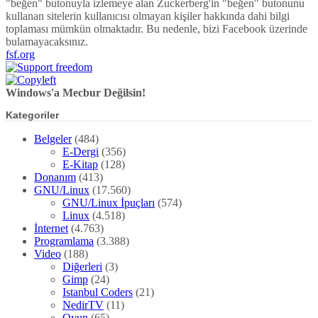
"beğen" butonuyla izlemeye alan Zuckerberg'in "beğen" butonunu
kullanan sitelerin kullanıcısı olmayan kişiler hakkında dahi bilgi
toplaması mümkün olmaktadır. Bu nedenle, bizi Facebook üzerinde
bulamayacaksınız.
fsf.org
Windows'a Mecbur Değilsin!
Kategoriler
Belgeler
(484)
E-Dergi
(356)
E-Kitap
(128)
Donanım
(413)
GNU/Linux
(17.560)
GNU/Linux İpuçları
(574)
Linux
(4.518)
İnternet
(4.763)
Programlama
(3.388)
Video
(188)
Diğerleri
(3)
Gimp
(24)
Istanbul Coders
(21)
NedirTV
(11)
Oyun
(65)