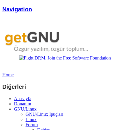
Navigation
Home
Diğerleri
Anasayfa
Donanım
GNU/Linux
GNU/Linux İpuçları
Linux
Forum
Debian