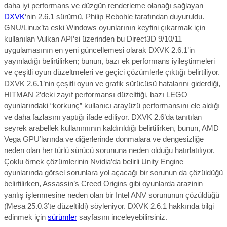
daha iyi performans ve düzgün renderleme olanağı sağlayan
DXVK
‘nin 2.6.1 sürümü, Philip Rebohle tarafından duyuruldu.
GNU/Linux’ta eski Windows oyunlarının keyfini çıkarmak için
kullanılan Vulkan API’si üzerinden bu Direct3D 9/10/11
uygulamasının en yeni güncellemesi olarak DXVK 2.6.1’in
yayınladığı belirtilirken; bunun, bazı ek performans iyileştirmeleri
ve çeşitli oyun düzeltmeleri ve geçici çözümlerle çıktığı belirtiliyor.
DXVK 2.6.1’nin çeşitli oyun ve grafik sürücüsü hatalarını giderdiği,
HITMAN 2’deki zayıf performansı düzelttiği, bazı LEGO
oyunlarındaki “korkunç” kullanıcı arayüzü performansını ele aldığı
ve daha fazlasını yaptığı ifade ediliyor. DXVK 2.6’da tanıtılan
seyrek arabellek kullanımının kaldırıldığı belirtilirken, bunun, AMD
Vega GPU’larında ve diğerlerinde donmalara ve dengesizliğe
neden olan her türlü sürücü sorununa neden olduğu hatırlatılıyor.
Çoklu örnek çözümlerinin Nvidia’da belirli Unity Engine
oyunlarında görsel sorunlara yol açacağı bir sorunun da çözüldüğü
belirtilirken, Assassin’s Creed Origins gibi oyunlarda arazinin
yanlış işlenmesine neden olan bir Intel ANV sorununun çözüldüğü
(Mesa 25.0.3’te düzeltildi) söyleniyor.
DXVK 2.6.1 hakkında bilgi
edinmek için
sürümler
sayfasını inceleyebilirsiniz.