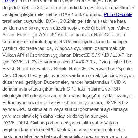
DXVK
‘nin
Haziran sonlarında yayınlanan ve birçok büyük
değişiklik getiren
3.0 sürümünün ardından
çeşitli oyun düzeltmeleri
ve diğer iyileştirmeler getiren DXVK 3.0.2
sürümü,
Philip Rebohle
tarafından duyuruldu.
DXVK 3.0.2’nin geliştirilmiş takılma hata
ayıklama ve birkaç oyun düzeltmesiyle geldiği belirtiliyor. Valve;
Steam Frame için AArch64 Arch Linux olarak Holo Core’un ilk
sürümüne ek olarak, bugün GNU/Linux oyun alanında bir diğer
yazılım kilometre taşı da, Windows oyunlarını çalıştırmak için
Vulkan API’si üzerinden uygulanan Direct3D 8 / 9 / 10 / 11 API’leri
için DXVK 3.0.2’yi duyurmuş oldu. DXVK 3.0.2, Dying Light: The
Beast, Granblue Fantasy Relink, Halo CE, Overwatch ve Splinter
Cell: Chaos Theory gibi oyunlara yardımcı olmak için bir dizi oyun
düzeltmesi getiriyor. Düzeltmeler, render hatalarından NVIDIA
donanımıyla ortaya çıkan hatalı GPU takılmalarına ve FSR
etkinleştirildiğinde yaşanan performans düşüşüne kadar uzanıyor.
Birkaç oyun düzeltmesi ve iyileştirmenin yanı sıra, DXVK 3.0.2
ayrıca GPU takılmalarını veya sürücü çökmelerini ayıklamaya
yardımcı olmak için daha kolay bir deneyim sunuyor.
DXVK_DEBUG=hang ortam değişkeni, altta yatan Vulkan
aygıtının kaybolduğu GPU takılmaları veya sürücü çökmeleri
hakkında daha fazla hata ayıklama bilgisi sağlamaya yardımcı