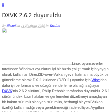
0
DXVK 2.6.2 duyuruldu
By
filozof
on
11 Haziran 2025
in
Yazılım
Linux oyunseverler
tarafından Windows oyunlarını iyi bir hızda çalıştırmak için yaygın
olarak kullanılan Direct3D-over-Vulkan çeviri katmanına büyük bir
güncelleme olarak
DX11 kullanan (D3D11) oyunlar için
Wine
‘dan
daha iyi performans ve düzgün renderleme olanağı sağlayan
DXVK
‘nin 2.6.2 sürümü, Philip Rebohle tarafından duyuruldu.
2.6.1
sürümündeki bazı hataları ve gerilemeleri düzeltmeyi amaçlayan
bir bakım sürümü
olan yeni sürümün,
herhangi bir yeni Vulkan
özelliği kullanmadığı veya gerektirmediği ifade ediliyor. Aygıtları