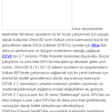
Linux oyunseverler
tarafından Windows oyunlarını iyi bir hızda çalıştırmak için yaygın
olarak kullanılan Direct3D-over-Vulkan çeviri katmanına büyük bir
güncelleme olarak
DX11 kullanan (D3D11) oyunlar için
Wine
‘dan
daha iyi performans ve düzgün renderleme olanağı sağlayan
DXVK
‘nin 2.7 sürümü, Philip Rebohle tarafından duyuruldu.
Birçok
iyileştirme ve yeni Intel GPU’larında daha iyi destekle gelen yeni
sürüm, Direct3D 8 / 9 / 10 / 11 tabanlı oyunların ve uygulamaların
Vulkan API’sinde çalışmasını sağlamak için bu çeviri katmanı için
önemli bir özellik güncellemesi olarak duyurulmuş bulunuyor.
DXVK 2.7, tanımlayıcı yönetim kodunun yeniden yazılması ve
modernleştirilmesiyle bağlama modeli değişiklikleri de getiriyor.
DXVK 2.7 ayrıca artık Arc B-Serisi “Battlemage” ayrık GPU’ları ve
Intel entegre Lunar Lake GPU’ları ile daha yeni Intel grafiklerinde
varsayılan olarak bellek birleştirmeyi etkinleştiriyor.
d3d9.forceSwapchainMSAA seçeneğinin kaldırıldığı belirtilirken,