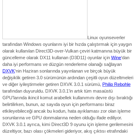
Linux oyunseverler
tarafından Windows oyunlarını iyi bir hızda çalıştırmak için yaygın
olarak kullanılan Direct3D-over-Vulkan çeviri katmanına büyük bir
güncelleme olarak
DX11 kullanan (D3D11) oyunlar için
Wine
‘dan
daha iyi performans ve düzgün renderleme olanağı sağlayan
DXVK
‘nin
Haziran sonlarında yayınlanan ve birçok büyük
değişiklik getiren
3.0 sürümünün ardından
çeşitli oyun düzeltmeleri
ve diğer iyileştirmeler getiren DXVK 3.0.1
sürümü,
Philip Rebohle
tarafından duyuruldu.
DXVK 3.0.1’in artık tüm masaüstü
GPU’larında ikincil komut arabellek kullanımını devre dışı bıraktığı
belirtilirken, bunun, az sayıda oyun için performansı biraz
etkileyebileceği ancak bu kodun, hata ayıklaması zor olan işleme
sorunlarına ve GPU donmalarına neden olduğu ifade ediliyor.
DXVK 3.0.1 ayrıca, kimi Direct3D 9 oyunu için işleme gerilemesini
düzeltiyor, bazı olası çökmeleri gideriyor, akış çıktısı etrafındaki