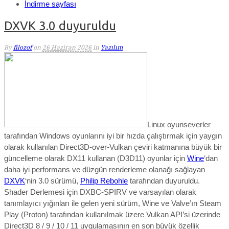
İndirme sayfası
DXVK 3.0 duyuruldu
By
filozof
on
26 Haziran 2026
in
Yazılım
Linux oyunseverler
tarafından Windows oyunlarını iyi bir hızda çalıştırmak için yaygın
olarak kullanılan Direct3D-over-Vulkan çeviri katmanına büyük bir
güncelleme olarak
DX11 kullanan (D3D11) oyunlar için
Wine
‘dan
daha iyi performans ve düzgün renderleme olanağı sağlayan
DXVK
‘nin 3.0 sürümü,
Philip Rebohle
tarafından duyuruldu.
Shader Derlemesi için DXBC-SPIRV ve varsayılan olarak
tanımlayıcı yığınları ile gelen yeni sürüm, Wine ve Valve’ın Steam
Play (Proton) tarafından kullanılmak üzere Vulkan API’si üzerinde
Direct3D 8 / 9 / 10 / 11 uygulamasının en son büyük özellik