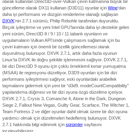
olarak kullanılan Direct3D-over-Vulkan çeviri katmanına büyük bir
güncelleme olarak
DX11 kullanan (D3D11) oyunlar için
Wine
‘dan
daha iyi performans ve düzgün renderleme olanağı sağlayan
DXVK
‘nin 2.7.1 sürümü, Philip Rebohle tarafından duyuruldu.
Birçok iyileştirme ve yeni Intel GPU’larında daha iyi destekle gelen
yeni sürüm, Direct3D 8 / 9 / 10 / 11 tabanlı oyunların ve
uygulamaların Vulkan API’sinde çalışmasını sağlamak için bu
çeviri katmanı için önemli bir özellik güncellemesi olarak
duyurulmuş bulunuyor. DXVK 2.7.1, artık daha fazla oyunun
Linux’ta DXVK ile doğru şekilde işlenmesini sağlıyor. DXVK 2.7.1,
bir dizi Direct3D 9 oyunu için çoklu örneklemli kenar yumuşatma
(MSAA) ile regresyonu düzeltiyor, D3D9 oyunları için bir dizi
performans iyileştirmesi sağlıyor, eski oyunlardaki arabellek
taşmalarını gidermek için yeni bir “d3d9. modeCountCompatibility”
yapılandırma düğmesi ve bir dizi oyuna özgü düzeltme içeriyor.
DXVK 2.7.1, Crysis 3, Comanche 4, Alone in the Dark, Dungeon
Siege 2, Fallout New Vegas, Guilty Gear, Scarface, The Witcher 1,
Team Fortress 2 ve diğer oyunlar dahil olmak üzere bir dizi oyuna
yardımcı olmak için düzeltmeleri hedeflemiş bulunuyor.
DXVK
2.7.1 hakkında bilgi edinmek için
sürümler
sayfasını
inceleyebilirsiniz.