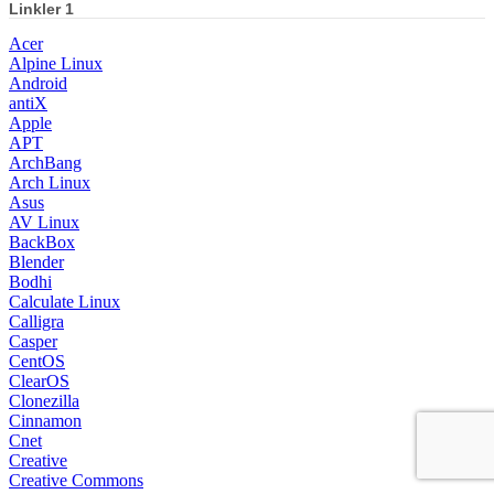
Linkler 1
Acer
Alpine Linux
Android
antiX
Apple
APT
ArchBang
Arch Linux
Asus
AV Linux
BackBox
Blender
Bodhi
Calculate Linux
Calligra
Casper
CentOS
ClearOS
Clonezilla
Cinnamon
Cnet
Creative
Creative Commons