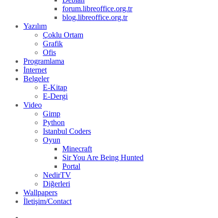
forum.libreoffice.org.tr
blog.libreoffice.org.tr
Yazılım
Çoklu Ortam
Grafik
Ofis
Programlama
İnternet
Belgeler
E-Kitap
E-Dergi
Video
Gimp
Python
Istanbul Coders
Oyun
Minecraft
Sir You Are Being Hunted
Portal
NedirTV
Diğerleri
Wallpapers
İletişim/Contact