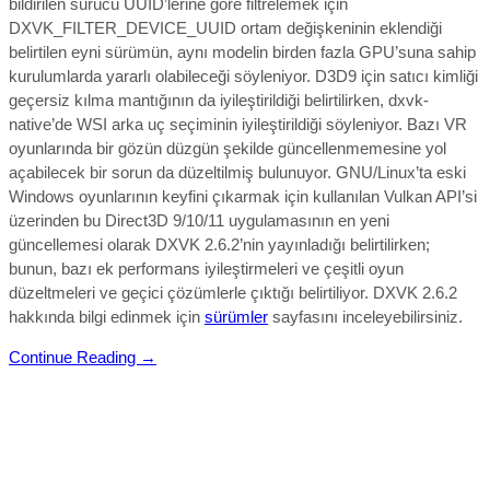
bildirilen sürücü UUID’lerine göre filtrelemek için
DXVK_FILTER_DEVICE_UUID ortam değişkeninin eklendiği
belirtilen eyni sürümün, aynı modelin birden fazla GPU’suna sahip
kurulumlarda yararlı olabileceği söyleniyor. D3D9 için satıcı kimliği
geçersiz kılma mantığının da iyileştirildiği belirtilirken, dxvk-
native’de WSI arka uç seçiminin iyileştirildiği söyleniyor. Bazı VR
oyunlarında bir gözün düzgün şekilde güncellenmemesine yol
açabilecek bir sorun da düzeltilmiş bulunuyor.
GNU/Linux’ta eski
Windows oyunlarının keyfini çıkarmak için kullanılan Vulkan API’si
üzerinden bu Direct3D 9/10/11 uygulamasının en yeni
güncellemesi olarak DXVK 2.6.2’nin yayınladığı belirtilirken;
bunun, bazı ek performans iyileştirmeleri ve çeşitli oyun
düzeltmeleri ve geçici çözümlerle çıktığı belirtiliyor.
DXVK 2.6.2
hakkında bilgi edinmek için
sürümler
sayfasını inceleyebilirsiniz.
Continue Reading →